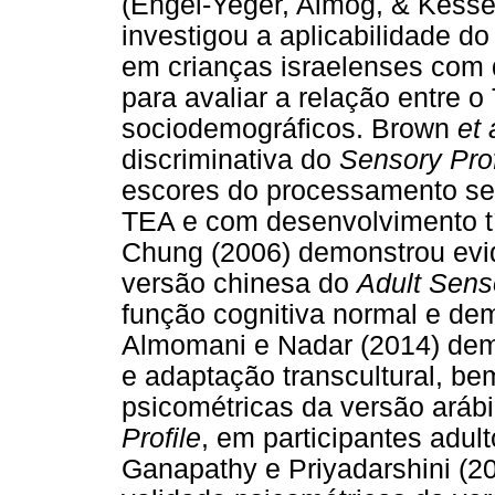
(Engel-Yeger, Almog, & Kesse
investigou a aplicabilidade do
em crianças israelenses com
para avaliar a relação entre 
sociodemográficos. Brown
et 
discriminativa do
Sensory Prof
escores do processamento sen
TEA e com desenvolvimento tí
Chung (2006) demonstrou evid
versão chinesa do
Adult Senso
função cognitiva normal e de
Almomani e Nadar (2014) dem
e adaptação transcultural, b
psicométricas da versão aráb
Profile
, em participantes adul
Ganapathy e Priyadarshini (2