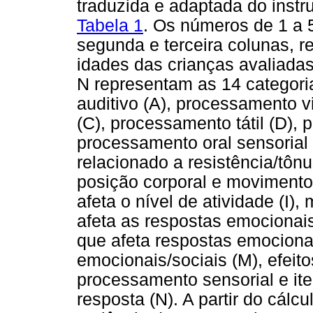
traduzida e adaptada do inst
Tabela 1
. Os números de 1 a 
segunda e terceira colunas, r
idades das crianças avaliadas 
N representam as 14 categor
auditivo (A), processamento v
(C), processamento tátil (D), 
processamento oral sensorial
relacionado a resistência/tôn
posição corporal e moviment
afeta o nível de atividade (I)
afeta as respostas emocionais
que afeta respostas emocionai
emocionais/sociais (M), efei
processamento sensorial e ite
resposta (N). A partir do cálc