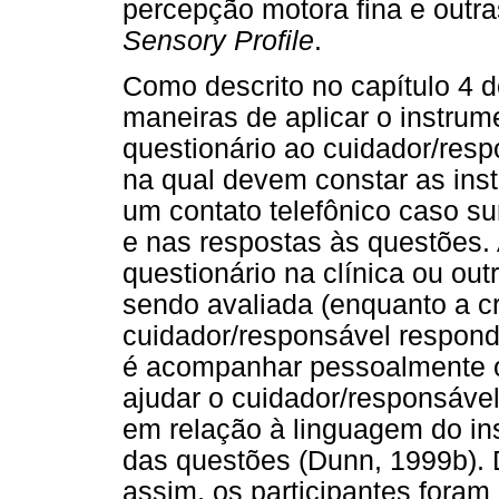
percepção motora fina e outr
Sensory Profile
.
Como descrito no capítulo 4 
maneiras de aplicar o instrume
questionário ao cuidador/res
na qual devem constar as inst
um contato telefônico caso s
e nas respostas às questões. 
questionário na clínica ou out
sendo avaliada (enquanto a cr
cuidador/responsável responde
é acompanhar pessoalmente o
ajudar o cuidador/responsável
em relação à linguagem do ins
das questões (Dunn, 1999b). D
assim, os participantes fora