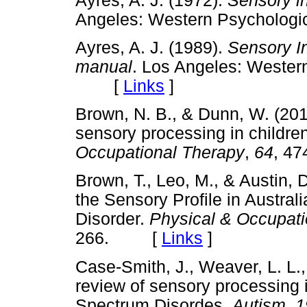
Ayres, A. J. (1972).
Sensory in
Angeles: Western Psycholo
Ayres, A. J. (1989).
Sensory In
manual
. Los Angeles: Wester
[
Links
]
Brown, N. B., & Dunn, W. (201
sensory processing in childre
Occupational Therapy
,
64
, 4
Brown, T., Leo, M., & Austin, D
the Sensory Profile in Austral
Disorder.
Physical & Occupati
266. [
Links
]
Case-Smith, J., Weaver, L. L.,
review of sensory processing i
Spectrum Disordes.
Autism
,
1