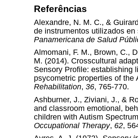
Referências
Alexandre, N. M. C., & Guirard
de instrumentos utilizados en
Panamericana de Salud Públi
Almomani, F. M., Brown, C., D
M. (2014). Crosscultural adapt
Sensory Profile: establishing 
psycometric properties of the 
Rehabilitation
,
36
, 765-77
Ashburner, J., Ziviani, J., & 
and classroom emotional, beh
children with Autism Spectru
Occupational Therapy
,
62
, 5