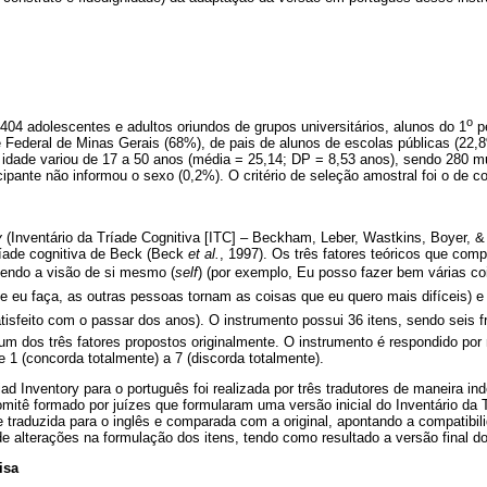
o
404 adolescentes e adultos oriundos de grupos universitários, alunos do 1
pe
 Federal de Minas Gerais (68%), de pais de alunos de escolas públicas (22,8
A idade variou de 17 a 50 anos (média = 25,14; DP = 8,53 anos), sendo 280 m
pante não informou o sexo (0,2%). O critério de seleção amostral foi o de c
y
(Inventário da Tríade Cognitiva [ITC] – Beckham, Leber, Wastkins, Boyer, &
ríade cognitiva de Beck (Beck
et al.
, 1997). Os três fatores teóricos que co
vendo a visão de si mesmo (
self
) (por exemplo, Eu posso fazer bem várias co
e eu faça, as outras pessoas tornam as coisas que eu quero mais difíceis) e
atisfeito com o passar dos anos). O instrumento possui 36 itens, sendo seis
m dos três fatores propostos originalmente. O instrumento é respondido por
e 1 (concorda totalmente) a 7 (discorda totalmente).
iad Inventory para o português foi realizada por três tradutores de maneira i
mitê formado por juízes que formularam uma versão inicial do Inventário da T
traduzida para o inglês e comparada com a original, apontando a compatibil
 alterações na formulação dos itens, tendo como resultado a versão final d
isa