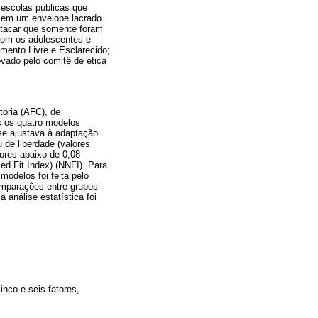
 escolas públicas que
s em um envelope lacrado.
stacar que somente foram
com os adolescentes e
imento Livre e Esclarecido;
ovado pelo comitê de ética
tória (AFC), de
s os quatro modelos
r se ajustava à adaptação
 de liberdade (valores
ores abaixo de 0,08
d Fit Index) (NNFI). Para
odelos foi feita pelo
comparações entre grupos
 análise estatística foi
cinco e seis fatores,