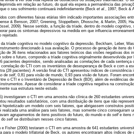
eprimida em relação ao futuro, do qual ela espera a permanência das privaçõ
 que o seu sofrimento continuará indefinidamente (Beck
et al.
, 1997; Beck & A
os com diferentes faixas etárias têm indicado importantes associações entre
ense & Benson, 2007; Greening, Stoppelbein, Dhossche, & Martin, 2005; Ha
sel, 2009). Nesse sentido, a função da tríade, dentro do modelo cognitivo, s
borar para os sintomas depressivos na medida em que influencia erroneament
 rejeitado.
l da tríade cognitiva no modelo cognitivo da depressão, Beckham, Leber, Was
nstrumento direcionado à sua avaliação. O processo de geração de itens do C
ação de 36 itens relacionados aos fatores teóricos das visões negativas dos i
 sobre o futuro, compondo a tríade cognitiva originalmente desenvolvida po
26 pacientes deprimidos, sendo analisadas as correlações de cada sentença 
a correlação do CTI com os inventários de desesperança de Beck e com a es
 (28 pacientes). A versão final do CTI apresentou índices de consistência i
são de
self
, 0,81 para visão de mundo, 0,93 para visão de futuro. Foram encon
 entre o CTI e o Inventário de Depressão de Beck (BDI), além de evidências d
nstrumentos. Apesar de considerar a tríade cognitiva negativa na construção 
mente sua estrutura neste estudo.
) investigaram o CTI em uma amostra não clínica de 260 estudantes universi
tou resultados satisfatórios, com uma distribuição de itens que não representa
foi hipotetizado um modelo com seis fatores, que abrigassem construtos positi
i realizada uma análise para seis fatores, mas somente cinco conseguiram um
tavam agrupamentos de itens positivos do futuro, do mundo e do
self
e itens 
s do
self
se distribuíram nesses cinco fatores.
 e Fisher (2000) testaram o CTI em uma amostra de 641 estudantes universi
ria para o modelo trifatorial de Beck, os autores encontraram altos índices de 