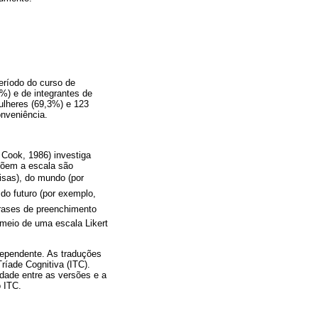
ríodo do curso de
%) e de integrantes de
ulheres (69,3%) e 123
onveniência.
 Cook, 1986) investiga
mpõem a escala são
isas), do mundo (por
 do futuro (por exemplo,
 frases de preenchimento
 meio de uma escala Likert
ndependente. As traduções
ríade Cognitiva (ITC).
idade entre as versões e a
o ITC.