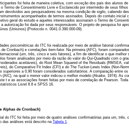
ticipantes foi feita de maneira coletiva, com exceção dos pais dos alunos de
 o Termo de Consentimento Livre e Esclarecido por intermédio de seus filho
am devolvidos aos pesquisadores na mesma condição de sigilo, cabendo de
 instrumentos acompanhados de termos assinados. Depois do contato inicial 
bjetivo geral do estudo e aqueles interessados assinaram o Termo de Consent
a autorização foi dada por seus responsáveis. O projeto de pesquisa foi apr
inos (Unisinos) (Protocolo n. 0041.0.390.000-09).
dades psicométricas do ITC foi realizada por meio de análise fatorial confirma
a de Cronbach) e correlações item-fator. Na primeira (AFC), foram comparado
nternacional (um, três, cinco e seis fatores), a fim de identificar o que melho
los foram analisados por meio da razão do valor do Qui-Quadrado com o grau
considerados aceitáveis), do Root Mean Squared of the Residuals (RMSEA, val
eis), do Comparative Fit Index (CFI) e do The Tucker-Lewis Index (Non-Norme
superiores a 0,90 foram considerados satisfatórios. A comparação entre os m
on (AIC), na qual o menor valor indicou o melhor modelo (Akaike, 1974). As 
te t e as associações foram feitas por meio de correlação de Pearson. Toda a
tatísticos Lisrel 8.8 e SPSS 16.
e Alphas de Cronbach)
rial do ITC foi feita por meio de quatro análises confirmatórias para um, três, 
 das análises está descrito na
Tabela 1
.