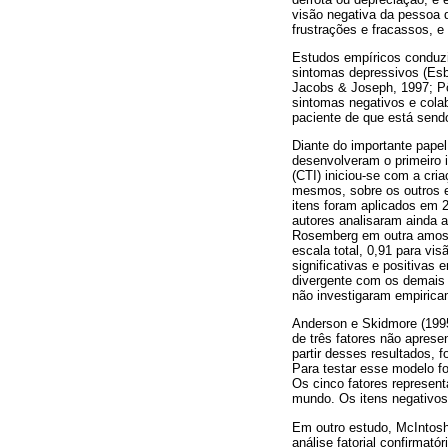
visão negativa da pessoa d
frustrações e fracassos, e
Estudos empíricos conduzid
sintomas depressivos (Esb
Jacobs & Joseph, 1997; Pös
sintomas negativos e cola
paciente de que está sendo
Diante do importante pape
desenvolveram o primeiro i
(CTI) iniciou-se com a cri
mesmos, sobre os outros e
itens foram aplicados em 
autores analisaram ainda 
Rosemberg em outra amostra
escala total, 0,91 para vi
significativas e positivas
divergente com os demais i
não investigaram empirica
Anderson e Skidmore (1995
de três fatores não apresen
partir desses resultados, 
Para testar esse modelo fo
Os cinco fatores represen
mundo. Os itens negativo
Em outro estudo, McIntosh
análise fatorial confirmató