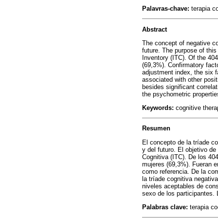
Palavras-chave:
terapia co
Abstract
The concept of negative cog
future. The purpose of this
Inventory (ITC). Of the 40
(69,3%). Confirmatory fact
adjustment index, the six f
associated with other posit
besides significant correla
the psychometric propertie
Keywords:
cognitive thera
Resumen
El concepto de la tríade co
y del futuro. El objetivo d
Cognitiva (ITC). De los 40
mujeres (69,3%). Fueran em
como referencia. De la com
la tríade cognitiva negativ
niveles aceptables de consi
sexo de los participantes.
Palabras clave:
terapia co