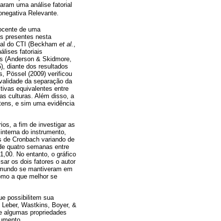
aram uma análise fatorial
onegativa Relevante.
docente de uma
es presentes nesta
inal do CTI (Beckham
et al.
,
álises fatoriais
res (Anderson & Skidmore,
), diante dos resultados
, Pössel (2009) verificou
 validade da separação da
tivas equivalentes entre
s culturas. Além disso, a
itens, e sim uma evidência
ios, a fim de investigar as
interna do instrumento,
as de Cronbach variando de
 de quatro semanas entre
1,00. No entanto, o gráfico
ar os dois fatores o autor
o mundo se mantiveram em
 como a que melhor se
ue possibilitem sua
Leber, Wastkins, Boyer, &
l e algumas propriedades
rumento.