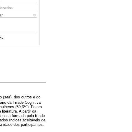
s
cionados
ar
nk
o (
self
), dos outros e do
tário da Tríade Cognitiva
 mulheres (69,3%). Foram
iteratura. A partir da
o essa formada pela tríade
rados índices aceitáveis de
a idade dos participantes.