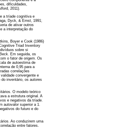
es, dificuldades,
lford, 2011).
 a tríade cognitiva e
aga, Dyck, & Ernst, 1991;
eria de ativar outros
e a interpretação do
tkins, Boyer e Cook (1986)
ognitive Triad Inventory
ndivíduos sobre si
r Beck. Em seguida, os
com o fator de origem. Os
cala de autoestima de
nterna de 0,95 para a
tradas correlações
e validade convergente e
do inventário, os autores
tários. O modelo teórico
va a estrutura original. A
vos e negativos da tríade.
 autovalor superior a 1.
negativos do futuro e do
tários. Ao conduzirem uma
correlação entre fatores,