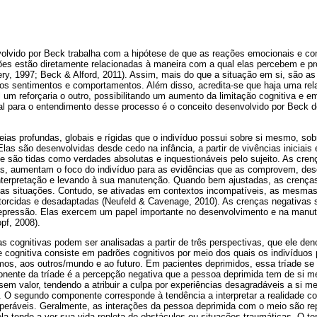
olvido por Beck trabalha com a hipótese de que as reações emocionais e c
ões estão diretamente relacionadas à maneira com a qual elas percebem e 
y, 1997; Beck & Alford, 2011). Assim, mais do que a situação em si, são as
 os sentimentos e comportamentos. Além disso, acredita-se que haja uma rela
l um reforçaria o outro, possibilitando um aumento da limitação cognitiva e 
l para o entendimento desse processo é o conceito desenvolvido por Beck d
eias profundas, globais e rígidas que o indivíduo possui sobre si mesmo, sob
 Elas são desenvolvidas desde cedo na infância, a partir de vivências iniciai
, e são tidas como verdades absolutas e inquestionáveis pelo sujeito. As cr
as, aumentam o foco do indivíduo para as evidências que as comprovem, de
interpretação e levando à sua manutenção. Quando bem ajustadas, as crenças
 das situações. Contudo, se ativadas em contextos incompatíveis, as mesma
storcidas e desadaptadas (Neufeld & Cavenage, 2010). As crenças negativas
depressão. Elas exercem um papel importante no desenvolvimento e na manu
pf, 2008).
 cognitivas podem ser analisadas a partir de três perspectivas, que ele den
de cognitiva consiste em padrões cognitivos por meio dos quais os indivíduo
mos, aos outros/mundo e ao futuro. Em pacientes deprimidos, essa tríade se
onente da tríade é a percepção negativa que a pessoa deprimida tem de si
sem valor, tendendo a atribuir a culpa por experiências desagradáveis a si m
s. O segundo componente corresponde à tendência a interpretar a realidade 
uperáveis. Geralmente, as interações da pessoa deprimida com o meio são re
ela tende a ver sua vida repleta de obstáculos ou situações traumáticas. O t