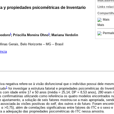
Indicadore
Links rela
ra y propiedades psicométricas de Inventario
Compartilh
Mais
Mais
Permali
I
I
eodoro
;
Priscilla Moreira Ohno
;
Mariana Verdolin
inas Gerais, Belo Horizonte – MG – Brasil
ência
tiva negativa refere‑se à visão disfuncional que o indivíduo possui dele mesm
1
tudo
foi investigar a estrutura fatorial e propriedades psicométricas do Inven
tes com idade entre 17 e 50 anos (média = 25,14; DP = 8,53 anos), 280 eram
is confirmatórias utilizando como referência os quatro modelos encontrados na l
 ajustamento, a solução de seis fatores mostrou‑se a mais apropriada, send
l, associada às visões positivas do
self
, dos outros e do futuro. Foram encont
 α >0,75), além de correlações significativas entre fatores do ITC e o sexo e 
a a adequação das propriedades psicométricas do ITC nessa amostra.