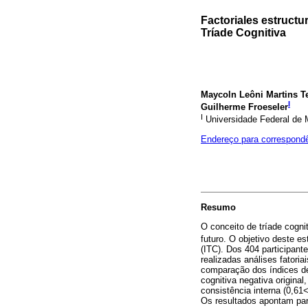
Factoriales estructu
Tríade Cognitiva
Maycoln Leôni Martins T
I
Guilherme Froeseler
I
Universidade Federal de M
Endereço para correspond
Resumo
O conceito de tríade cogni
futuro. O objetivo deste es
(ITC). Dos 404 participan
realizadas análises fatoria
comparação dos índices de
cognitiva negativa origina
consistência interna (0,61<
Os resultados apontam par