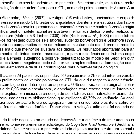
mensão subjacente poderia estar presente. Posteriormente, os autores realiz
 solução de um único fator para o CTI, nomeado pelos autores de Atitude Aut
 Alemanha, Pössel (2009) investigou 796 estudantes, funcionários e corpo 
a versão alemã do CTI, testando a qualidade dos itens e a estrutura dos fator
tens da versão revelou propriedades psicométricas semelhantes à versão orig
ificar qual o modelo fatorial se ajustava melhor aos dados, o autor realizou an
s de um (McIntosh & Fisher, 2000), três (Beckham
et al.
, 1986) e cinco fato
os foi testado outro de seis fatores, sugerido por Anderson e Skidmore (1995
artir de comparações entre os índices de ajustamento dos diferentes modelos
res era o que melhor se ajustava aos dados. Os resultados apontaram para a
lementos distintos, porém, associados, e para a existência de estruturas cogni
os e alemães, sugerindo a possível generalização do modelo de Beck em outra
es positivos e negativos pode não ser um simples reflexo da formulação dos 
ses elementos e de suas contribuições para o bem-estar psicológico.
) avaliou 29 pacientes deprimidos, 29 prisioneiros e 28 estudantes universitár
 preliminares da versão polonesa do CTI. No que diz respeito à consistência 
 correlação item-fator igual ou superior a 0,46 com sua escala original, alph
 e de 0,95 para a escala total, e correlações teste-reteste com um intervalo
rial exploratória indicou a presença de sete fatores com autovalores acima de 
ra uma estrutura bidimensional que explicaria 42,79% da variância. Ao analis
acionados ao
self
e futuro se agruparam em um único fator e os itens sobre 
 fatoriais não satisfatórias. Diante disso, a solução unifatorial foi adotada
 da tríade cognitiva no estudo da depressão e a ausência de instrumentos q
ileiro, torna-se premente a adaptação do
Cognitive Triad Inventory
(Beckham, 
lidade. Nesse sentido, o presente estudo objetiva avaliar a estrutura fatoria
e construto e fidedignidade) da adaptação da versão em português desse inst