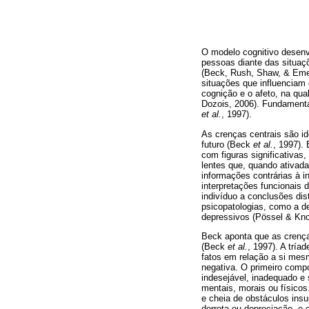
O modelo cognitivo desenv
pessoas diante das situaç
(Beck, Rush, Shaw, & Emer
situações que influenciam
cognição e o afeto, na qua
Dozois, 2006). Fundamenta
et al.
, 1997).
As crenças centrais são id
futuro (Beck
et al.
, 1997).
com figuras significativas
lentes que, quando ativad
informações contrárias à 
interpretações funcionais
indivíduo a conclusões di
psicopatologias, como a 
depressivos (Pössel & Kno
Beck aponta que as crenças
(Beck
et al.
, 1997). A tría
fatos em relação a si mes
negativa. O primeiro comp
indesejável, inadequado e 
mentais, morais ou físico
e cheia de obstáculos ins
derrota ou depreciação, e 