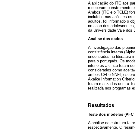
A aplicação do ITC aos par
receberam o instrumento e
Ambos (ITC e o TCLE) for
incluídos nas análises os
adultos, foi informado o o
no caso dos adolescentes, 
da Universidade Vale dos S
Análise dos dados
A investigação das proprie
consistência interna (Alph
encontrados na literatura i
para o português. Os mode
inferiores a cinco foram 
considerados como aceitáv
ambos CFI e NNFI, escores 
Akaike Information Criteri
foram realizadas com o Tes
realizada nos programas es
Resultados
Teste dos modelos (AFC 
A análise da estrutura fato
respectivamente. O resumo