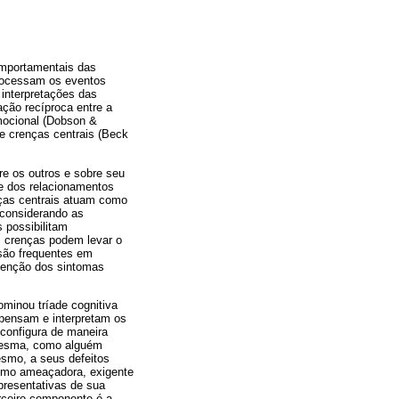
omportamentais das
processam os eventos
 interpretações das
ção recíproca entre a
emocional (Dobson &
e crenças centrais (Beck
re os outros e sobre seu
s e dos relacionamentos
enças centrais atuam como
sconsiderando as
 possibilitam
s crenças podem levar o
 são frequentes em
tenção dos sintomas
ominou tríade cognitiva
s pensam e interpretam os
 configura de maneira
 mesma, como alguém
esmo, a seus defeitos
como ameaçadora, exigente
presentativas de sua
erceiro componente é a