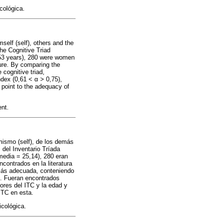
cológica.
self (self), others and the
the Cognitive Triad
,53 years), 280 were women
ture. By comparing the
 cognitive triad,
ndex (0,61 < α > 0,75),
 point to the adequacy of
ent.
 mismo (self), de los demás
s del Inventario Tríada
media = 25,14), 280 eran
contrados en la literatura
a más adecuada, conteniendo
ro. Fueran encontrados
tores del ITC y la edad y
ITC en esta.
icológica.