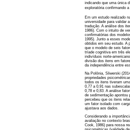
indicando que uma única di
exploratória confirmando a
Em um estudo realizado na
universidade para validar 
tradução. A análise dos i
1986). Com o intuito de ver
confirmatórias dos modelo
1995). Junto a esses model
obtidos em seu estudo. A p
que o modelo de seis fato
tríade cognitiva em três e
indivíduos norte-american
divisão dos itens em fator
da independência entre es
Na Polônia, Sliwerski (2014
propriedades psicométricas
todos os itens tiveram uma
0,77 a 0,91 nas subescalas
0,78 e 0,83. A análise fato
de sedimentação apontou pa
percebeu que os itens rel
um fator isolado com cargas
ajustava aos dados.
Considerando a importância
avaliação no contexto bras
Cook, 1986) para nossa rea
psicométricas (validade d