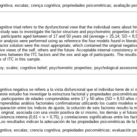
gnitiva; escalas; crença cognitiva; propriedades psicométricas; avaliação psi
nitive triad refers to the dysfunctional view that the individual owns about him
 study was to investigate the factor structure and psychometric properties of 
4 participants aged between of 17 and 50 years old (average = 25,14; SD = 8
or analysis were performed using as reference the four models found in litera
actor solution were the most appropriate, which contained the original negative
ive views of the self, others and the future. Acceptable internal consistency i
tions between the ITC factors and the sex and age of participants. The results
s of ITC in this sample.
py; scales; cognitive belief; psychometric properties; psychological assessm
gnitiva negativa se refiere a la vista disfuncional que el individuo tiene de sí
e este estudio fue investigar la estructura factorial y propiedades psicométrica
4 participantes de edades comprendidas entre 17 y 50 años (SD = 8,53 años 
prendidas análisis factoriales confirmatorias utilizando los cuatro modelos en
paración entre los índices de ajuste, la solución de seis factores resulto l
a original, asociada con una visión positiva de sí mismo, los demás y el futu
stencia interna (0,61 < α > 0,75), y correlaciones significativas entre los fac
 Los resultados indican la adecuación de las propiedades psicométricas de la 
gnitiva; escalas; crencia cognitiva; propiedades psicométricas; evaluación ps