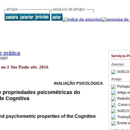
e prática
Serviços P
-3687
Journal
18 no.1 São Paulo abr. 2016
SciELO 
Artigo
AVALIAÇÃO PSICOLÓGICA
Portugu
 e propriedades psicométricas do
Artigo 
de Cognitiva
Referên
Como ci
SciELO 
and psychometric properties of the Cognitive
Traduçã
Enviar e