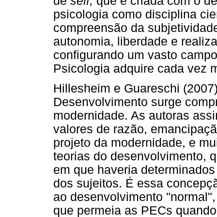
de
self,
que é criada com o d
psicologia como disciplina cien
compreensão da subjetividade
autonomia, liberdade e realiz
configurando um vasto campo 
Psicologia adquire cada vez m
Hillesheim e Guareschi (2007
Desenvolvimento surge compr
modernidade. As autoras assin
valores de razão, emancipaçã
projeto da modernidade, e mu
teorias do desenvolvimento, q
em que haveria determinados 
dos sujeitos. É essa concepç
ao desenvolvimento "normal",
que permeia as PECs quando 