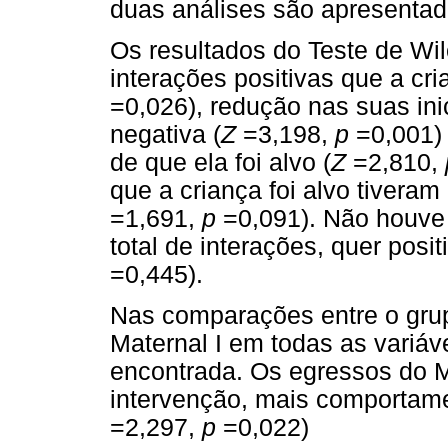
duas análises são apresentad
Os resultados do Teste de Wi
interações positivas que a cri
=0,026), redução nas suas ini
negativa (
Z
=3,198,
p
=0,001) 
de que ela foi alvo (
Z
=2,810,
que a criança foi alvo tiveram
=1,691,
p
=0,091). Não houve 
total de interações, quer posit
=0,445).
Nas comparações entre o gru
Maternal I em todas as variáv
encontrada. Os egressos do M
intervenção, mais comportam
=2,297,
p
=0,022)