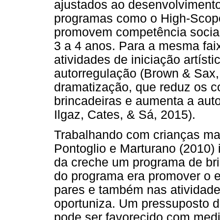
ajustados ao desenvolvimento
programas como o High-Scope
promovem competência socia
3 a 4 anos. Para a mesma fai
atividades de iniciação artís
autorregulação (Brown & Sax, 
dramatização, que reduz os 
brincadeiras e aumenta a auto
Ilgaz, Cates, & Sá, 2015).
Trabalhando com crianças mai
Pontoglio e Marturano (2010) 
da creche um programa de bri
do programa era promover o 
pares e também nas atividad
oportuniza. Um pressuposto d
pode ser favorecido com med