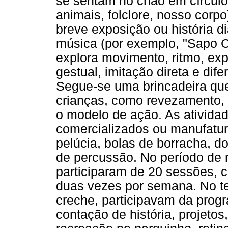
se sentam no chão em círculo
animais, folclore, nosso corp
breve exposição ou história d
música (por exemplo, "Sapo Cu
explora movimento, ritmo, exp
gestual, imitação direta e dif
Segue-se uma brincadeira qu
crianças, como revezamento, d
o modelo de ação. As ativida
comercializados ou manufatu
pelúcia, bolas de borracha, d
de percussão. No período de 
participaram de 20 sessões, 
duas vezes por semana. No t
creche, participavam da prog
contação de história, projetos