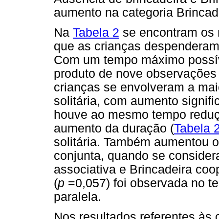
aumento na categoria Brincade
Na
Tabela 2
se encontram os r
que as crianças despenderam 
Com um tempo máximo possíve
produto de nove observações 
crianças se envolveram a mai
solitária, com aumento signifi
houve ao mesmo tempo reduçã
aumento da duração (
Tabela 
solitária. Também aumentou 
conjunta, quando se consider
associativa e Brincadeira co
(
p
=0,057) foi observada no t
paralela.
Nos resultados referentes às