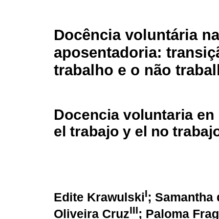
Docência voluntária n
aposentadoria: transiç
trabalho e o não traba
Docencia voluntaria en l
el trabajo y el no trabaj
I
Edite Krawulski
; Samantha 
III
Oliveira Cruz
; Paloma Fra