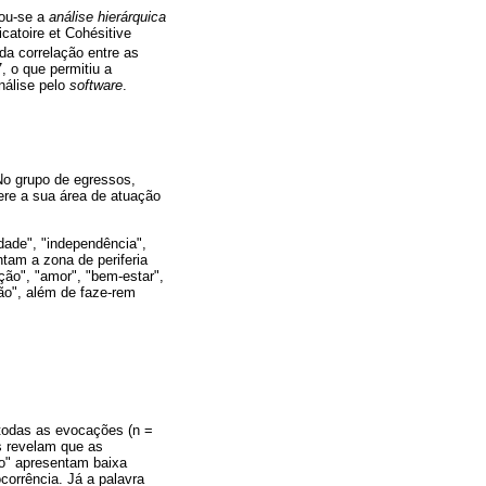
zou-se a
análise hierárquica
icatoire et Cohésitive
da correlação entre as
, o que permitiu a
nálise pelo
software
.
No grupo de egressos,
ere a sua área de atuação
dade", "independência",
tam a zona de periferia
ação", "amor", "bem-estar",
são", além de faze-rem
todas as evocações (n =
os revelam que as
ão" apresentam baixa
corrência. Já a palavra