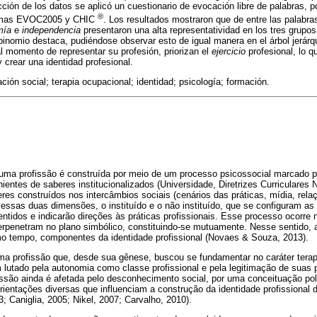
cción de los datos se aplicó un cuestionario de evocación libre de palabras, p
®
ramas EVOC2005 y CHIC
. Los resultados mostraron que de entre las palabr
mía
e
independencia
presentaron una alta representatividad en los tres grupos
 binomio destaca, pudiéndose observar esto de igual manera en el árbol jerár
l momento de representar su profesión, priorizan el
ejercicio
profesional, lo q
 y crear una identidad profesional.
ción social; terapia ocupacional; identidad; psicología; formación.
uma profissão é construída por meio de um processo psicossocial marcado po
nientes de saberes institucionalizados (Universidade, Diretrizes Curriculares
beres construídos nos intercâmbios sociais (cenários das práticas, mídia, rela
essas duas dimensões, o instituído e o não instituído, que se configuram as
sentidos e indicarão direções às práticas profissionais. Esse processo ocorre 
nterpenetram no plano simbólico, constituindo-se mutuamente. Nesse sentido, 
o tempo, componentes da identidade profissional (Novaes & Souza, 2013).
ma profissão que, desde sua gênese, buscou se fundamentar no caráter tera
m lutado pela autonomia como classe profissional e pela legitimação de suas p
ofissão ainda é afetada pelo desconhecimento social, por uma conceituação p
entações diversas que influenciam a construção da identidade profissional 
; Caniglia, 2005; Nikel, 2007; Carvalho, 2010).