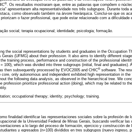
®
IC
. Os resultados mostraram que, entre as palavras que compõem o núcleo
ia" apresentaram alta representatividade nos três subgrupos. Durante toda 
staca, como observado também na árvore hierárquica. Conclui-se que os ac
priorizam o fazer profissional, que pode estar relacionado com a dificuldade 
ção social; terapia ocupacional; identidade; psicologia; formação.
ying the social representations by students and graduates in the Occupation T
 Gerais (UFMG) about their profession. It also aims to identify different stag
 the training process, performance and construction of the professional identi
n = 100), which was divided into three subgroups (initial, final and graduates).
®
h was then subsequently processed by EVOC2005 and CHIC
software. The res
 core, only autonomous and independent exhibited high representation in the
hout the following data analysis, as observed in the hierarchical tree. We con
 profession prioritize professional action (doing), which may be related to the 
tity.
ation; occupational therapy; identity; psychology; training.
omo finalidad identificar las representaciones sociales sobre la profesión de
cupacional de la Universidad Federal de Minas Gerais, buscando verificar las 
sentaciones a lo largo del proceso de formación, ejercicio y construcción de l
estudiantes y egresados (n=100) divididos en tres subgrupos (nuevo ingreso, 