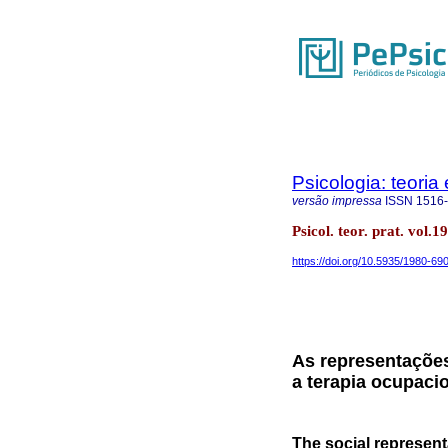
Psicologia: teoria 
versão impressa
ISSN
1516
Psicol. teor. prat. vol.
https://doi.org/10.5935/1980-69
As representações
a terapia ocupaci
The social represen