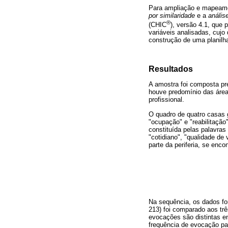
Para ampliação e mapeame
por similaridade
e a
anális
®
(CHIC
), versão 4.1, que 
variáveis analisadas, cujo
construção de uma planilh
Resultados
A amostra foi composta pr
houve predomínio das área
profissional.
O quadro de quatro casas 
"ocupação" e "reabilitação
constituída pelas palavras 
"cotidiano", "qualidade de
parte da periferia, se en
Na sequência, os dados fo
213) foi comparado aos trê
evocações são distintas e
frequência de evocação par