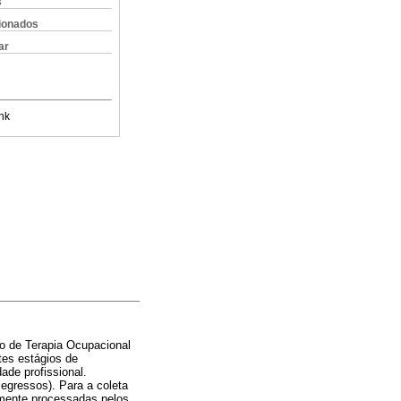
s
cionados
ar
nk
so de Terapia Ocupacional
tes estágios de
ade profissional.
 egressos). Para a coleta
ormente processadas pelos