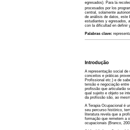
egresados). Para la recole
procesados por los prog
central, solamente
autono
de análisis de datos, este
estudiantes y egresados, a
con la dificultad en definir
Palabras clave:
representa
Introdução
A representação social de 
conceitos e práticas prove
Profissional etc.) e de sa
tensão e negociação entre 
profissão que articularão 
qual sujeito e objeto se i
da profissão são, ao mesm
A Terapia Ocupacional é u
seu percurso histórico, te
literatura revela que a pr
formação que remetem a ori
ocupacionais (Branco, 2003