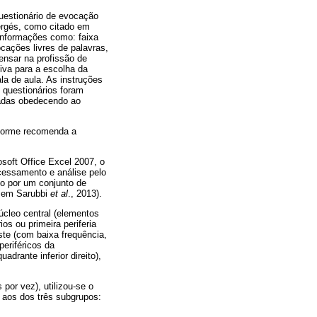
questionário de evocação
Vergés, como citado em
 informações como: faixa
cações livres de palavras,
ensar na profissão de
tiva para a escolha da
la de aula. As instruções
 questionários foram
dadas obedecendo ao
nforme recomenda a
soft Office Excel 2007, o
cessamento e análise pelo
o por um conjunto de
o em Sarubbi
et al
., 2013).
úcleo central (elementos
os ou primeira periferia
ste (com baixa frequência,
periféricos da
drante inferior direito),
por vez), utilizou-se o
 aos dos três subgrupos: