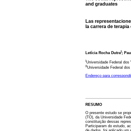
and graduates
Las representacione
la carrera de terapi
I
Letícia Rocha Dutra
; Pau
I
Universidade Federal dos 
II
Universidade Federal dos 
Endereço para correspond
RESUMO
O presente estudo se propõ
(TO), da Universidade Fede
constituição dessas repres
Participaram do estudo, ac
de dados, foi aplicado um 