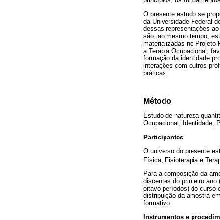
princípios, os fundamento
O presente estudo se propõ
da Universidade Federal de
dessas representações ao 
são, ao mesmo tempo, está
materializadas no Projeto
a Terapia Ocupacional, fav
formação da identidade pro
interações com outros prof
práticas.
Método
Estudo de natureza quantit
Ocupacional, Identidade, 
Participantes
O universo do presente es
Física, Fisioterapia e Te
Para a composição da amost
discentes do primeiro ano 
oitavo períodos) do curso 
distribuição da amostra em
formativo.
Instrumentos e procedi