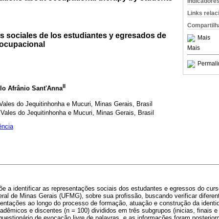
Indicadore
Links rela
Compartilh
s sociales de los estudiantes y egresados de
Mais
a ocupacional
Mais
Permali
II
lo Afrânio Sant'Anna
Vales do Jequitinhonha e Mucuri, Minas Gerais, Brasil
Vales do Jequitinhonha e Mucuri, Minas Gerais, Brasil
ência
e a identificar as representações sociais dos estudantes e egressos do cur
ral de Minas Gerais (UFMG), sobre sua profissão, buscando verificar diferen
entações ao longo do processo de formação, atuação e construção da identid
adêmicos e discentes (n = 100) divididos em três subgrupos (inicias, finais e
questionário de evocação livre de palavras, e as informações foram posteri