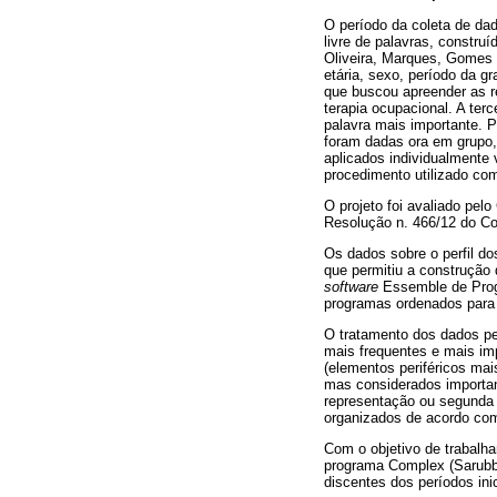
O período da coleta de dad
livre de palavras, constru
Oliveira, Marques, Gomes e
etária, sexo, período da g
que buscou apreender as re
terapia ocupacional. A terc
palavra mais importante. P
foram dadas ora em grupo,
aplicados individualmente 
procedimento utilizado co
O projeto foi avaliado pe
Resolução n. 466/12 do C
Os dados sobre o perfil do
que permitiu a construção
software
Essemble de Prog
programas ordenados para
O tratamento dos dados pe
mais frequentes e mais imp
(elementos periféricos mai
mas considerados important
representação ou segunda p
organizados de acordo co
Com o objetivo de trabalha
programa Complex (Sarub
discentes dos períodos inic