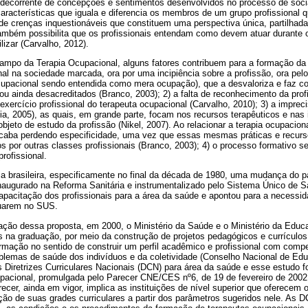
é decorrente de concepções e sentimentos desenvolvidos no processo de soci
aracterísticas que iguala e diferencia os membros de um grupo profissional
de crenças inquestionáveis que constituem uma perspectiva única, partilhad
também possibilita que os profissionais entendam como devem atuar durante o 
lizar (Carvalho, 2012).
mpo da Terapia Ocupacional, alguns fatores contribuem para a formação da id
nal na sociedade marcada, ora por uma incipiência sobre a profissão, ora pe
ocupacional sendo entendida como mera ocupação), que a desvaloriza e faz c
ou ainda desacreditados (Branco, 2003); 2) a falta de reconhecimento da pro
 exercício profissional do terapeuta ocupacional (Carvalho, 2010); 3) a imprec
lia, 2005), as quais, em grande parte, focam nos recursos terapêuticos e nas 
jeto de estudo da profissão (Nikel, 2007). Ao relacionar a terapia ocupaciona
 acaba perdendo especificidade, uma vez que essas mesmas práticas e recu
s por outras classes profissionais (Branco, 2003); 4) o processo formativo s
rofissional.
ica brasileira, especificamente no final da década de 1980, uma mudança do
naugurado na Reforma Sanitária e instrumentalizado pelo Sistema Único de S
apacitação dos profissionais para a área da saúde e apontou para a necessi
uarem no SUS.
ção dessa proposta, em 2000, o Ministério da Saúde e o Ministério da Educa
na graduação, por meio da construção de projetos pedagógicos e currículos 
ormação no sentido de construir um perfil acadêmico e profissional com comp
oblemas de saúde dos indivíduos e da coletividade (Conselho Nacional de Ed
s Diretrizes Curriculares Nacionais (DCN) para área da saúde e esse estudo
acional, promulgada pelo Parecer CNE/CES nº6, de 19 de fevereiro de 2002
cer, ainda em vigor, implica as instituições de nível superior que oferecem o
ação de suas grades curriculares a partir dos parâmetros sugeridos nele. A