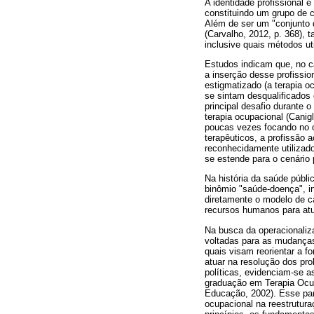
A identidade profissional 
constituindo um grupo de c
Além de ser um "conjunto 
(Carvalho, 2012, p. 368), 
inclusive quais métodos uti
Estudos indicam que, no ca
a inserção desse profissio
estigmatizado (a terapia 
se sintam desqualificados 
principal desafio durante o
terapia ocupacional (Canig
poucas vezes focando no ob
terapêuticos, a profissão
reconhecidamente utilizado
se estende para o cenário p
Na história da saúde públ
binômio "saúde-doença", i
diretamente o modelo de c
recursos humanos para at
Na busca da operacionaliza
voltadas para as mudanças 
quais visam reorientar a f
atuar na resolução dos pr
políticas, evidenciam-se a
graduação em Terapia Ocup
Educação, 2002). Esse pare
ocupacional na reestrutur