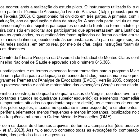
os ocorreu após a realização do estudo piloto. O instrumento utilizado foi o 
ído a partir da Técnica de Associação Livre de Palavras (Talp), proposta por 
 Teixeira (2005). O questionário foi dividido em três partes. A primeira, com
raduação, ano de graduação e área de atuação. A segunda parte incluiu as evo
presentações dos sujeitos participantes do estudo frente ao termo indutor: p
eira consistiu em solicitar aos participantes que apresentassem uma justifica
ara os graduandos, os questionários foram aplicados de forma coletiva em sa
 ora individualmente, obedecendo às circunstâncias. Já para os egressos, os
via redes sociais, em tempo real, por meio de
chat
, cujas instruções foram 
m os discentes.
lo Comitê de Ética e Pesquisa da Universidade Estadual de Montes Claros co
onselho Nacional de Saúde e aprovado sob o número 846.386.
s participantes e os termos evocados foram transcritos para o programa Micro
 de uma planilha para a adequação do banco de dados, necessária para o pro
rammes Permettant l'Analyse de Évocations (EVOC), versão 2005, compost
 o processamento e análise matemática das evocações (Vergés como citad
rmitiu a construção do quadro de quatro casas de Vérges, que descreve: o n
ortantes situados no quadrante superior esquerdo); os elementos intermediári
s importantes situados no quadrante superior direito); os elementos de contra
es pelos sujeitos, situados no quadrante inferior esquerdo); e os elementos 
eriferia (elementos menos frequentes e menos importantes, localizados no qua
m a frequência mínima e a Ordem Média de Evocações (OME).
r com os dados de diferentes arquivos, de forma a compará-los (dois arquivos 
bi
et al
., 2013). Assim, o arquivo contendo todas as evocações foi comparado
iais, dos períodos finais e egressos.