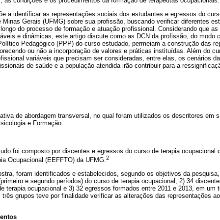
s, as condições e os procedimentos da formação de terapeutas ocupacionais.
e a identificar as representações sociais dos estudantes e egressos do curs
 Minas Gerais (UFMG) sobre sua profissão, buscando verificar diferentes est
longo do processo de formação e atuação profissional. Considerando que as 
veis e dinâmicas, este artigo discute como as DCN da profissão, do modo c
 Político Pedagógico (PPP) do curso estudado, permeiam a construção das re
orecendo ou não a incorporação de valores e práticas instituídas. Além do cur
fissional variáveis que precisam ser consideradas, entre elas, os cenários d
issionais de saúde e a população atendida irão contribuir para a ressignifica
ativa de abordagem transversal, no qual foram utilizados os descritores em 
Psicologia e Formação.
tudo foi composto por discentes e egressos do curso de terapia ocupacional
2
rapia Ocupacional (EEFFTO) da UFMG.
ra, foram identificados e estabelecidos, segundo os objetivos da pesquisa, 
(primeiro e segundo períodos) do curso de terapia ocupacional; 2) 34 discente
de terapia ocupacional e 3) 32 egressos formados entre 2011 e 2013, em um to
 três grupos teve por finalidade verificar as alterações das representações a
mentos