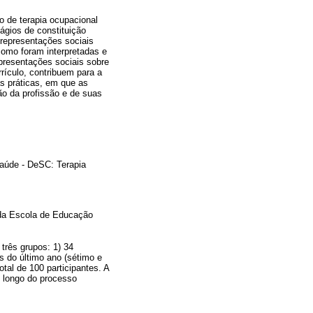
o de terapia ocupacional
ágios de constituição
representações sociais
omo foram interpretadas e
presentações sociais sobre
rículo, contribuem para a
as práticas, em que as
ção da profissão e de suas
saúde - DeSC: Terapia
 da Escola de Educação
três grupos: 1) 34
s do último ano (sétimo e
tal de 100 participantes. A
o longo do processo