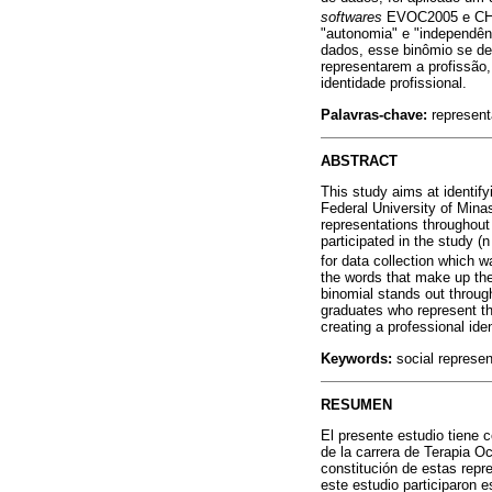
softwares
EVOC2005 e CH
"autonomia" e "independênc
dados, esse binômio se de
representarem a profissão, 
identidade profissional.
Palavras-chave:
representa
ABSTRACT
This study aims at identif
Federal University of Minas
representations throughout
participated in the study (
for data collection whic
the words that make up the
binomial stands out throug
graduates who represent the
creating a professional iden
Keywords:
social represent
RESUMEN
El presente estudio tiene c
de la carrera de Terapia O
constitución de estas repre
este estudio participaron 