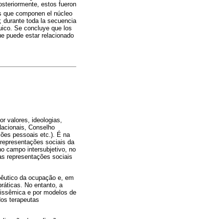
osteriormente, estos fueron
as que componen el núcleo
; durante toda la secuencia
quico. Se concluye que los
ue puede estar relacionado
r valores, ideologias,
 Nacionais, Conselho
ções pessoais etc.). É na
 representações sociais da
no campo intersubjetivo, no
as representações sociais
pêutico da ocupação e, em
ráticas. No entanto, a
olissêmica e por modelos de
dos terapeutas