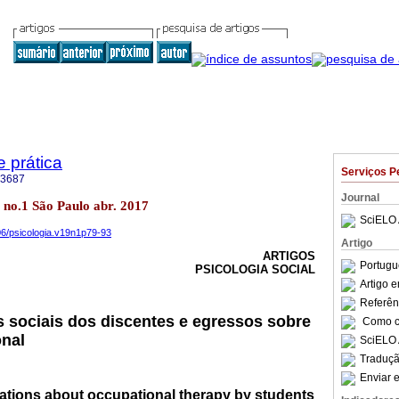
e prática
Serviços P
-3687
Journal
19 no.1 São Paulo abr. 2017
SciELO 
06/psicologia.v19n1p79-93
Artigo
ARTIGOS
Portugu
PSICOLOGIA SOCIAL
Artigo 
Referên
 sociais dos discentes e egressos sobre
Como ci
onal
SciELO 
Traduçã
Enviar e
tations about occupational therapy by students