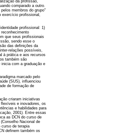
alização da profissão,
 quando comparado a outro.
a pelos membros do grupo"
exercício profissional,
entidade profissional: 1)
lo reconhecimento
om que seus profissionais
fissão, sendo esse o
isão das definições da
inter-relações possíveis,
l à prática e aos recursos
rsos também são
e inicia com a graduação e
 paradigma marcado pelo
aúde (SUS), influenciou
dade de formação de
ção criaram iniciativas
flexíveis e inovadores, os
etências e habilidades para
ucação, 2001). Entre essas
 foca as DCN do curso de
 (Conselho Nacional de
 curso de terapia
s DCN definem também os