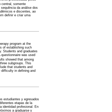
 central, somente
a sequência da análise dos
adêmicos e discentes, ao
em definir e criar uma
herapy program at the
es of establishing such
ty. Students and graduates
 A questionnaire was used
ults showed that among
 three subgroups. This
clude that students and
difficulty in defining and
 los estudiantes y egresados
diferentes etapas de la
a identidad profesional. En
próximos a graduarse y