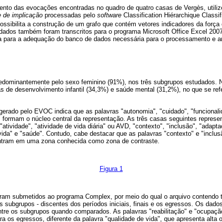
nto das evocações encontradas no quadro de quatro casas de Vergès, utili
e de implicação
processadas pelo
software
Classification Hiérarchique Classif
possibilita a construção de um grafo que contém vetores indicadores da força 
 dados também foram transcritos para o programa Microsoft Office Excel 2007
a para a adequação do banco de dados necessária para o processamento e a
edominantemente pelo sexo feminino (91%), nos três subgrupos estudados. 
s de desenvolvimento infantil (34,3%) e saúde mental (31,2%), no que se ref
gerado pelo EVOC indica que as palavras "autonomia", "cuidado", "funcionali
" formam o núcleo central da representação. As três casas seguintes represen
"atividade", "atividade de vida diária" ou AVD, "contexto", "inclusão", "adapt
 vida" e "saúde". Contudo, cabe destacar que as palavras "contexto" e "inclu
contram em uma zona conhecida como zona de contraste.
Figura 1
ram submetidos ao programa Complex, por meio do qual o arquivo contendo 
s subgrupos - discentes dos períodos iniciais, finais e os egressos. Os dad
ntre os subgrupos quando comparados. As palavras "reabilitação" e "ocupaç
a os egressos, diferente da palavra "qualidade de vida", que apresenta alta o