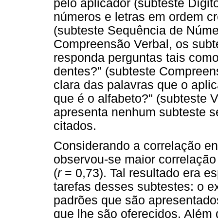
pelo aplicador (subteste Dígi
números e letras em ordem cr
(subteste Sequência de Número
Compreensão Verbal, os sub
responda perguntas tais com
dentes?" (subteste Compreen
clara das palavras que o apli
que é o alfabeto?" (subteste 
apresenta nenhum subteste se
citados.
Considerando a correlação ent
observou-se maior correlação
(
r
= 0,73). Tal resultado era e
tarefas desses subtestes: o e
padrões que são apresentados
que lhe são oferecidos. Além 