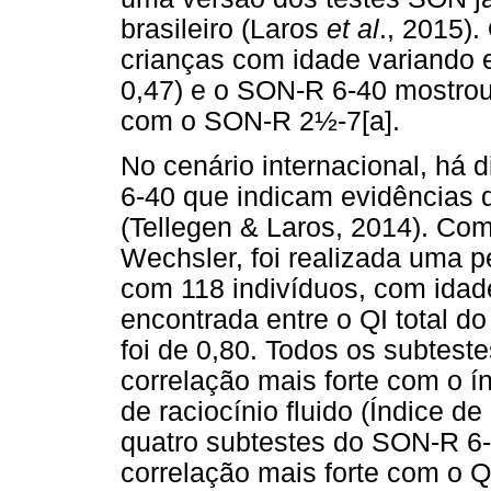
brasileiro (Laros
et al
., 2015)
crianças com idade variando e
0,47) e o SON-R 6-40 mostrou
com o SON-R 2½-7[a].
No cenário internacional, há 
6-40 que indicam evidências 
(Tellegen & Laros, 2014). Co
Wechsler, foi realizada uma 
com 118 indivíduos, com idade
encontrada entre o QI total d
foi de 0,80. Todos os subtes
correlação mais forte com o í
de raciocínio fluido (Índice d
quatro subtestes do SON-R 6-
correlação mais forte com o Q