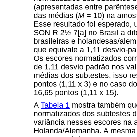
(apresentadas entre parêntese
das médias (
M
= 10) na amos
Esse resultado foi esperado,
SON-R 2½-7[a] no Brasil a di
brasileiras e holandesas/alem
que equivale a 1,11 desvio-pa
Os escores normatizados corr
de 1,11 desvio padrão nos va
médias dos subtestes, isso r
pontos (1,11 x 3) e no caso d
16,65 pontos (1,11 x 15).
A
Tabela 1
mostra também que
normatizados dos subtestes d
variância nesses escores na 
Holanda/Alemanha. A mesma o