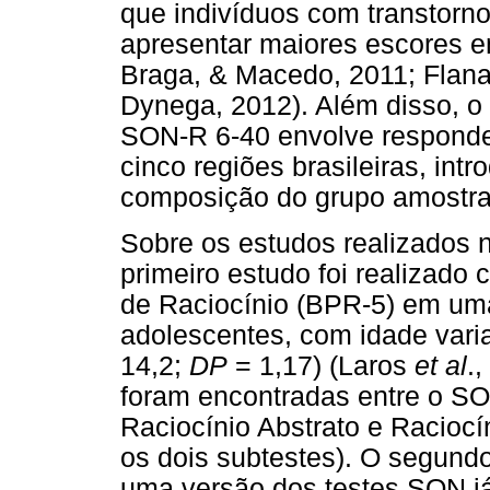
que indivíduos com transtorn
apresentar maiores escores e
Braga, & Macedo, 2011; Flana
Dynega, 2012). Além disso, o
SON-R 6-40 envolve responde
cinco regiões brasileiras, in
composição do grupo amostral
Sobre os estudos realizados 
primeiro estudo foi realizado
de Raciocínio (BPR-5) em um
adolescentes, com idade varia
14,2;
DP
= 1,17) (Laros
et al
.
foram encontradas entre o SO
Raciocínio Abstrato e Raciocí
os dois subtestes). O segund
uma versão dos testes SON já