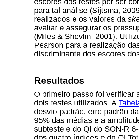
escores dos testes por ser c
para tal análise (Sijtsma, 20
realizados e os valores da
sk
avaliar e assegurar os press
(Miles & Shevlin, 2001). Utili
Pearson para a realização da
discriminante dos escores dos
Resultados
O primeiro passo foi verificar 
dois testes utilizados. A
Tabel
desvio-padrão, erro padrão da
95% das médias e a amplitud
subteste e do QI do SON-R 6-
dos quatro índices e do QI To