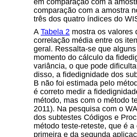
em comparação com a amostr
comparação com a amostra nor
três dos quatro índices do WI
A
Tabela 2
mostra os valores d
correlação média entre os ite
geral. Ressalta-se que alguns
momento do cálculo da fidedi
variância, o que pode dificult
disso, a fidedignidade dos s
B não foi estimada pelo métod
é correto medir a fidedignida
método, mas com o método tes
2011). Na pesquisa com o WAIS
dos subtestes Códigos e Procu
método teste-reteste, que é a
primeira e da segunda aplica