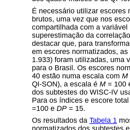
É necessário utilizar escore
brutos, uma vez que nos escor
compartilhada com a variável
superestimação da correlação 
destacar que, para transform
em escores normatizados, as
1.933) foram utilizadas, uma
para o Brasil. Os escores no
40 estão numa escala com
M
QI-SON), a escala é
M
= 100
dos subtestes do WISC-IV u
Para os índices e escore total
=100 e
DP
= 15.
Os resultados da
Tabela 1
mos
normatizados dos subtestes e