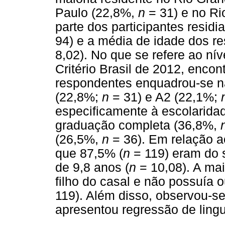
Paulo (22,8%,
n
= 31) e no Ri
parte dos participantes residi
94) e a média de idade dos r
8,02). No que se refere ao n
Critério Brasil de 2012, encon
respondentes enquadrou-se n
(22,8%;
n
= 31) e A2 (22,1%;
especificamente à escolaridad
graduação completa (36,8%,
(26,5%,
n
= 36). Em relação a
que 87,5% (
n
= 119) eram do 
de 9,8 anos (
n
= 10,08). A ma
filho do casal e não possuía o
119). Além disso, observou-se
apresentou regressão de ling