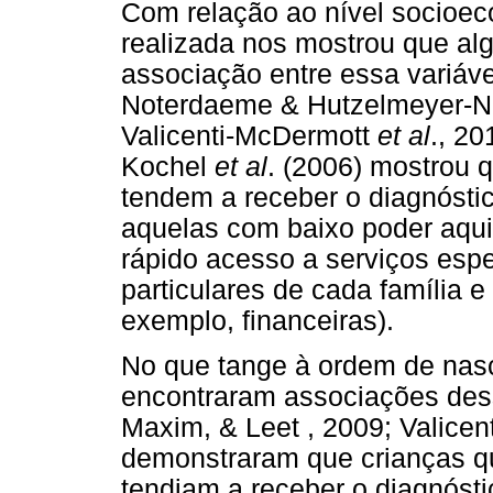
Com relação ao nível socioeco
realizada nos mostrou que al
associação entre essa variáv
Noterdaeme & Hutzelmeyer-Ni
Valicenti-McDermott
et al
., 20
Kochel
et al
. (2006) mostrou q
tendem a receber o diagnóstic
aquelas com baixo poder aqui
rápido acesso a serviços espe
particulares de cada família e
exemplo, financeiras).
No que tange à ordem de nas
encontraram associações des
Maxim, & Leet , 2009; Valice
demonstraram que crianças qu
tendiam a receber o diagnósti