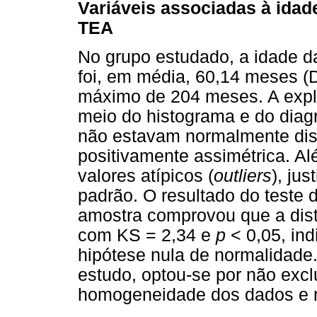
Variáveis associadas à idad
TEA
No grupo estudado, a idade d
foi, em média, 60,14 meses (
máximo de 204 meses. A explo
meio do histograma e do diag
não estavam normalmente dist
positivamente assimétrica. A
valores atípicos (
outliers
), jus
padrão. O resultado do teste
amostra comprovou que a dist
com KS = 2,34 e
p
< 0,05, ind
hipótese nula de normalidade
estudo, optou-se por não excl
homogeneidade dos dados e re