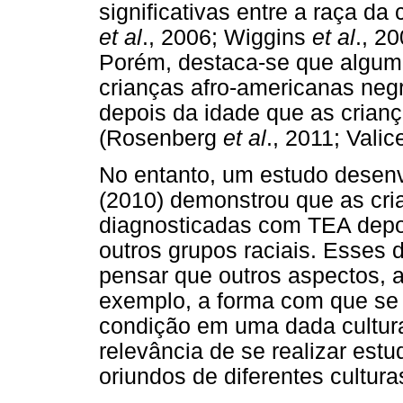
significativas entre a raça d
et al
., 2006; Wiggins
et al
., 2
Porém, destaca-se que algu
crianças afro-americanas neg
depois da idade que as crian
(Rosenberg
et al
., 2011; Vali
No entanto, um estudo desenv
(2010) demonstrou que as cri
diagnosticadas com TEA depoi
outros grupos raciais. Esses
pensar que outros aspectos, a
exemplo, a forma com que se 
condição em uma dada cultura
relevância de se realizar est
oriundos de diferentes cultura