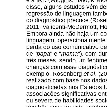
e a IRD (Wiggins, Baio, & Ric
disso, alguns estudos vêm de
regressão de linguagem també
do diagnóstico precoce (Rose
2011; Valicenti-McDermott, Ho
Embora ainda não haja um co
linguagem, operacionalmente 
perda do uso comunicativo de
de "
papa
" e "
mama
"), com du
três meses, sendo um fenôm
crianças com esse diagnóstic
exemplo, Rosenberg
et al
. (2
realizado com base nos dado
diagnosticadas nos Estados 
associações significativas en
ou severa de habilidades soc