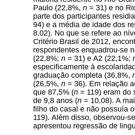
Paulo (22,8%,
n
= 31) e no Ri
parte dos participantes residi
94) e a média de idade dos r
8,02). No que se refere ao n
Critério Brasil de 2012, encon
respondentes enquadrou-se n
(22,8%;
n
= 31) e A2 (22,1%;
especificamente à escolaridad
graduação completa (36,8%,
(26,5%,
n
= 36). Em relação a
que 87,5% (
n
= 119) eram do 
de 9,8 anos (
n
= 10,08). A ma
filho do casal e não possuía o
119). Além disso, observou-se
apresentou regressão de ling