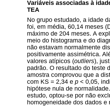
Variáveis associadas à idad
TEA
No grupo estudado, a idade d
foi, em média, 60,14 meses (
máximo de 204 meses. A explo
meio do histograma e do diag
não estavam normalmente dist
positivamente assimétrica. A
valores atípicos (
outliers
), jus
padrão. O resultado do teste
amostra comprovou que a dist
com KS = 2,34 e
p
< 0,05, ind
hipótese nula de normalidade
estudo, optou-se por não excl
homogeneidade dos dados e re