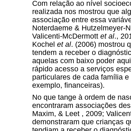
Com relação ao nível socioeco
realizada nos mostrou que al
associação entre essa variáv
Noterdaeme & Hutzelmeyer-Ni
Valicenti-McDermott
et al
., 20
Kochel
et al
. (2006) mostrou q
tendem a receber o diagnóstic
aquelas com baixo poder aqui
rápido acesso a serviços espe
particulares de cada família e
exemplo, financeiras).
No que tange à ordem de nas
encontraram associações des
Maxim, & Leet , 2009; Valice
demonstraram que crianças qu
tendiam a receber o diagnósti