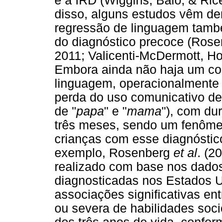
e a IRD (Wiggins, Baio, & Ric
disso, alguns estudos vêm de
regressão de linguagem també
do diagnóstico precoce (Rose
2011; Valicenti-McDermott, Ho
Embora ainda não haja um co
linguagem, operacionalmente 
perda do uso comunicativo de
de "
papa
" e "
mama
"), com du
três meses, sendo um fenôm
crianças com esse diagnóstic
exemplo, Rosenberg
et al
. (2
realizado com base nos dado
diagnosticadas nos Estados 
associações significativas en
ou severa de habilidades soc