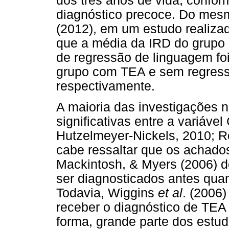
dos três anos de vida, conform
diagnóstico precoce. Do mes
(2012), em um estudo realiza
que a média da IRD do grupo 
de regressão de linguagem foi
grupo com TEA e sem regress
respectivamente.
A maioria das investigações 
significativas entre a variáv
Hutzelmeyer-Nickels, 2010; 
cabe ressaltar que os achado
Mackintosh, & Myers (2006) 
ser diagnosticados antes qu
Todavia, Wiggins
et al
. (2006
receber o diagnóstico de TE
forma, grande parte dos estu