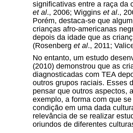
significativas entre a raça d
et al
., 2006; Wiggins
et al
., 2
Porém, destaca-se que algu
crianças afro-americanas neg
depois da idade que as crian
(Rosenberg
et al
., 2011; Vali
No entanto, um estudo desenv
(2010) demonstrou que as cri
diagnosticadas com TEA depoi
outros grupos raciais. Esses
pensar que outros aspectos, a
exemplo, a forma com que se 
condição em uma dada cultura
relevância de se realizar est
oriundos de diferentes cultura