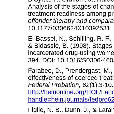
Analysis of the stages of cha
treatment readiness among pr
offender therapy and comparat
10.1177/0306624X10392531
El-Bassel, N., Schilling, R. F.
& Bidassie, B. (1998). Stages
incarcerated drug-using wom
394. DOI: 10.1016/S0306-460
Farabee, D., Prendergast, M., 
effectiveness of coerced treat
Federal Probation, 62
(1),3-10
http://heinonline.org/HOL/La
handle=hein.journals/fedpro
Figlie, N. B., Dunn, J., & Laran