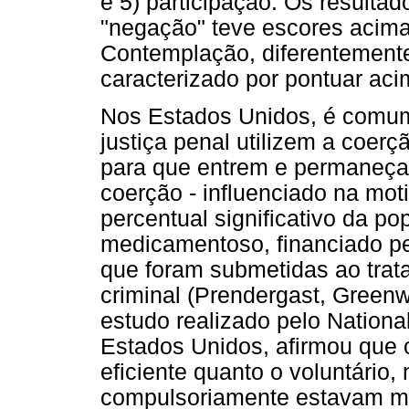
e 5) participação. Os result
"negação" teve escores acima
Contemplação, diferentemente
caracterizado por pontuar ac
Nos Estados Unidos, é comum
justiça penal utilizem a coer
para que entrem e permaneçam
coerção - influenciado na mot
percentual significativo da p
medicamentoso, financiado p
que foram submetidas ao trat
criminal (Prendergast, Greenw
estudo realizado pelo National
Estados Unidos, afirmou que 
eficiente quanto o voluntário
compulsoriamente estavam me