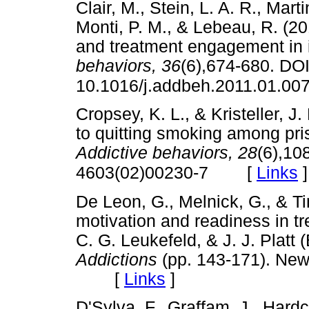
Clair, M., Stein, L. A. R., Marti
Monti, P. M., & Lebeau, R. (20
and treatment engagement in 
behaviors, 36
(6),674-680. DOI
10.1016/j.addbeh.2011.01.00
Cropsey, K. L., & Kristeller, J.
to quitting smoking among pri
Addictive behaviors, 28
(6),10
[
Links
]
4603(02)00230-7
De Leon, G., Melnick, G., & Ti
motivation and readiness in tr
C. G. Leukefeld, & J. J. Platt 
Addictions
(pp. 143-171). New
[
Links
]
D'Sylva, F., Graffam, J., Hardca