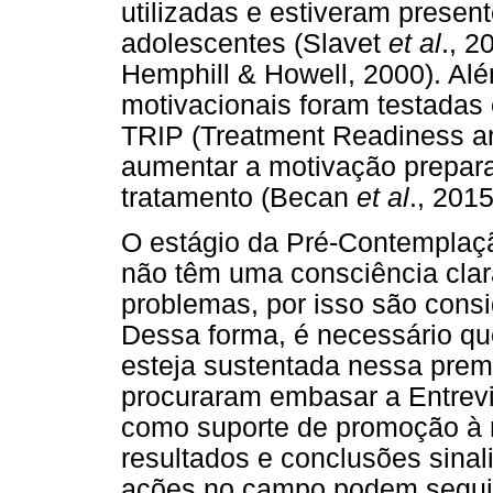
utilizadas e estiveram presen
adolescentes (Slavet
et al
., 2
Hemphill & Howell, 2000). A
motivacionais foram testadas
TRIP (Treatment Readiness an
aumentar a motivação prepar
tratamento (Becan
et al
., 2015
O estágio da Pré-Contemplação
não têm uma consciência clar
problemas, por isso são con
Dessa forma, é necessário qu
esteja sustentada nessa prem
procuraram embasar a Entrevis
como suporte de promoção à 
resultados e conclusões sina
ações no campo podem seguir