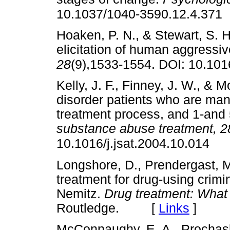
10.1037/1040-3590.12.4.371
Hoaken, P. N., & Stewart, S. 
elicitation of human aggressi
28
(9),1533-1554. DOI: 10.101
Kelly, J. F., Finney, J. W., &
disorder patients who are mand
treatment process, and 1-and
substance abuse treatment, 2
10.1016/j.jsat.2004.10.014
Longshore, D., Prendergast, M
treatment for drug-using crimin
Nemitz.
Drug treatment: Wha
Routledge. [
Links
]
McConnaughy, E. A., Prochaska