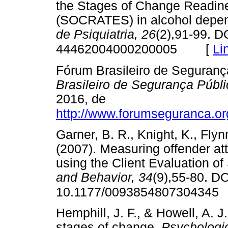
the Stages of Change Readin
(SOCRATES) in alcohol depen
de Psiquiatria, 26
(2),91-99. D
[
Li
44462004000200005
Fórum Brasileiro de Seguranç
Brasileiro de Segurança Públi
2016, de
http://www.forumseguranca.o
Garner, B. R., Knight, K., Flyn
(2007). Measuring offender at
using the Client Evaluation of
and Behavior, 34
(9),55-80. DO
10.1177/0093854807304345
Hemphill, J. F., & Howell, A. 
stages of change.
Psychologi