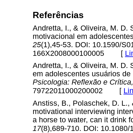
Referências
Andretta, I., & Oliveira, M. D. 
motivacional em adolescentes
25
(1),45-53. DOI: 10.1590/S0
[
Li
166X2008000100005
Andretta, I., & Oliveira, M. D.
em adolescentes usuários de 
Psicologia: Reflexão e Crítica
[
Li
79722011000200002
Anstiss, B., Polaschek, D. L., 
motivational interviewing inte
a horse to water, can it drink f
17
(8),689-710. DOI: 10.108