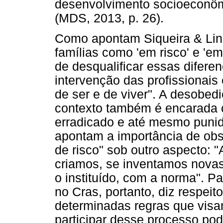
desenvolvimento socioeconôm
(MDS, 2013, p. 26).
Como apontam Siqueira & Lino 
famílias como 'em risco' e 'e
de desqualificar essas difere
intervenção das profissionai
de ser e de viver". A desobed
contexto também é encarada c
erradicado e até mesmo punido
apontam a importância de ob
de risco" sob outro aspecto: "
criamos, se inventamos nova
o instituído, com a norma". P
no Cras, portanto, diz respei
determinadas regras que visa
participar desse processo pode