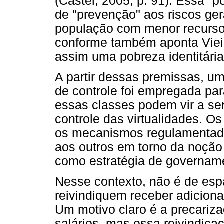
(Castel, 2005, p. 91). Essa "
de "prevenção" aos riscos ger
população com menor recurso 
conforme também aponta Vieir
assim uma pobreza identitária
A partir dessas premissas, uma
de controle foi empregada par
essas classes podem vir a se
controle das virtualidades. O
os mecanismos regulamentado
aos outros em torno da noção 
como estratégia de govername
Nesse contexto, não é de esp
reivindiquem receber adicional
Um motivo claro é a precariz
salários, mas essa reivindic