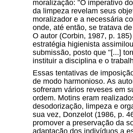
moralização: "O imperativo d
da limpeza revelam seus objet
moralizador e a necessária c
onde, até então, se tratava de
O autor (Corbin, 1987, p. 185)
estratégia higienista assimil
submissão, posto que "[...] tor
instituir a disciplina e o trabal
Essas tentativas de imposição
de modo harmonioso. As autor
sofreram vários reveses em s
ordem. Motins eram realizado
desodorização, limpeza e orga
sua vez, Donzelot (1986, p. 46
promover a preservação da so
adaptação dos indivíduos a e