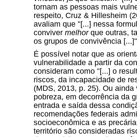
tornam as pessoas mais vulne
respeito, Cruz & Hillesheim (2
avaliam que "[...] nessa formu
conviver
melhor
que outras, t
os grupos de convivência [...]"
É possível notar que as orien
vulnerabilidade a partir da co
consideram como "[...] o resu
riscos, da incapacidade de re
(MDS, 2013, p. 25). Ou ainda v
pobreza, em decorrência da 
entrada e saída dessa condiçã
recomendações federais admite
socioeconômica e as precária
território são consideradas ri