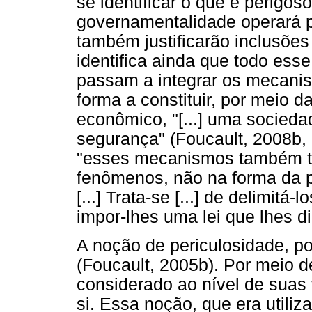
se identificar o que é perigos
governamentalidade operará po
também justificarão inclusões
identifica ainda que todo es
passam a integrar os mecan
forma a constituir, por meio 
econômico, "[...] uma socieda
segurança" (Foucault, 2008b, 
"esses mecanismos também t
fenômenos, não na forma da pr
[...] Trata-se [...] de delimit
impor-lhes uma lei que lhes di
A noção de periculosidade, po
(Foucault, 2005b). Por meio d
considerado ao nível de suas 
si. Essa noção, que era utiliz