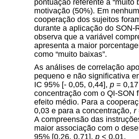
pontuação referente a “muito
motivação (50%). Em nenhum 
cooperação dos sujeitos fora
durante a aplicação do SON-R
observa que a variável compr
apresenta a maior porcentage
como “muito baixas”.
As análises de correlação ap
pequeno e não significativa 
IC 95% [- 0,05, 0,44],
p
= 0,17
concentração com o QI-SON fo
efeito médio. Para a coopera
0,03 e para a concentração,
r
A compreensão das instruçõe
maior associação com o des
95% [0,26, 0,71],
p
<
0,01.