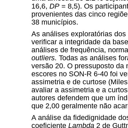
16,6,
DP
= 8,5). Os participa
provenientes das cinco regiõe
38 municípios.
As análises exploratórias dos
verificar a integridade da bas
análises de frequência, norm
outliers.
Todas as análises fo
versão 20. O pressuposto da 
escores no SON-R 6-40 foi ve
assimetria e de curtose (Miles
avaliar a assimetria e a curto
autores defendem que um índi
que 2,00 geralmente não acar
A análise da fidedignidade dos 
coeficiente
Lambda
2 de Gutt