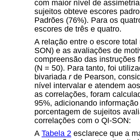
com maior nível de assimetri
sujeitos obteve escores padro
Padrões (76%). Para os quatr
escores de três e quatro.
A relação entre o escore tota
SON) e as avaliações de moti
compreensão das instruções fo
(N = 50). Para tanto, foi utili
bivariada
r
de Pearson, consid
nível intervalar e atendem ao
as correlações, foram calcula
95%, adicionando informação
porcentagem de sujeitos aval
correlações com o QI-SON:
A
Tabela 2
esclarece que a mai