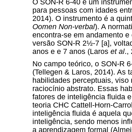
O SON-R 6-40 é um instrument
para pessoas com idades entr
2014). O instrumento é a quin
Oomen Non-verbal
). A norma
encontra-se em andamento e e
versão SON-R 2½-7 [a], volta
anos e e 7 anos (Laros
et al
.,
No campo teórico, o SON-R 6-4
(Tellegen & Laros, 2014). As 
habilidades perceptuais, viso 
raciocínio abstrato. Essas ha
fatores de inteligência fluida
teoria CHC Cattell-Horn-Carro
inteligência fluida é aquela q
inteligência, sendo menos inf
a aprendizagem formal (Almeid