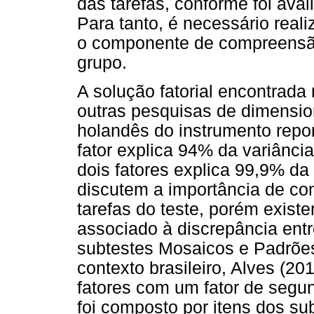
das tarefas, conforme foi ava
Para tanto, é necessário rea
o componente de compreensão
grupo.
A solução fatorial encontrada
outras pesquisas de dimensi
holandês do instrumento repor
fator explica 94% da variânc
dois fatores explica 99,9% d
discutem a importância de co
tarefas do teste, porém exist
associado à discrepância ent
subtestes Mosaicos e Padrões
contexto brasileiro, Alves (20
fatores com um fator de segun
foi composto por itens dos s