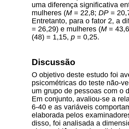
uma diferença significativa e
mulheres (
M
= 22,8;
DP
= 20,7
Entretanto, para o fator 2, a 
= 26,29) e mulheres (
M
= 43,
(48) = 1,15,
p
= 0,25.
Discussão
O objetivo deste estudo foi a
psicométricas do teste não-v
um grupo de pessoas com o dia
Em conjunto, avaliou-se a r
6-40 e as variáveis comporta
elaborada pelos examinadore
disso, foi analisada a dimens