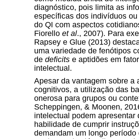
diagnóstico, pois limita as in
específicas dos indivíduos o
do QI com aspectos cotidiano
Fiorello
et al
., 2007). Para exe
Rapsey e Glue (2013) destac
uma variedade de fenótipos co
de
deficits
e aptidões em fato
intelectual.
Apesar da vantagem sobre a a
cognitivos, a utilização das ba
onerosa para grupos ou contex
Scheppingen, & Moonen, 2016
intelectual podem apresentar 
habilidade de cumprir instru
demandam um longo período d