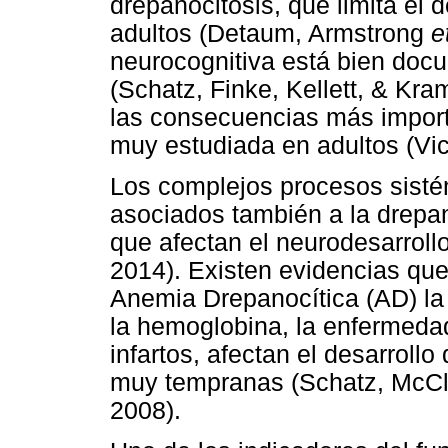
drepanocitosis, que limita el 
adultos (Detaum, Armstrong
e
neurocognitiva está bien doc
(Schatz, Finke, Kellett, & Kr
las consecuencias más import
muy estudiada en adultos (Vi
Los complejos procesos sistém
asociados también a la drepa
que afectan el neurodesarrollo
2014). Existen evidencias que
Anemia Drepanocítica (AD) la
la hemoglobina, la enfermedad
infartos, afectan el desarroll
muy tempranas (Schatz, McCle
2008).