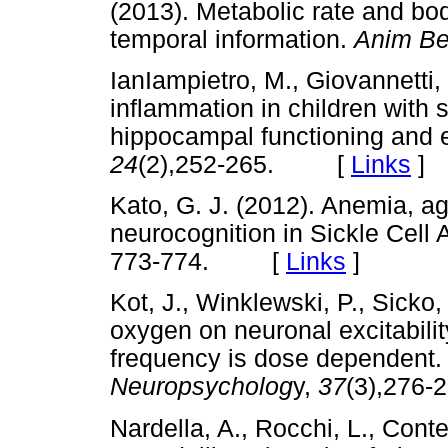
(2013). Metabolic rate and bod
temporal information.
Anim Be
IanIampietro, M., Giovannetti,
inflammation in children with s
hippocampal functioning and
24
(2),252-265. [
Links
]
Kato, G. J. (2012). Anemia, a
neurocognition in Sickle Cell
773-774. [
Links
]
Kot, J., Winklewski, P., Sicko,
oxygen on neuronal excitability
frequency is dose dependent
Neuropsycholog
y,
37
(3),27
Nardella, A., Rocchi, L., Cont