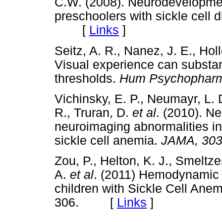
C.W. (2008). Neurodevelopment
preschoolers with sickle cell 
[
Links
]
Seitz, A. R., Nanez, J. E., Ho
Visual experience can substantia
thresholds.
Hum Psychopharm
Vichinsky, E. P., Neumayr, L. D
R., Truran, D.
et al
. (2010). N
neuroimaging abnormalities in 
sickle cell anemia.
JAMA, 30
Zou, P., Helton, K. J., Smeltzer
A.
et al
. (2011) Hemodynamic r
children with Sickle Cell Ane
306. [
Links
]