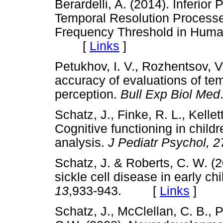
Berardelli, A. (2014). Inferior
Temporal Resolution Processes 
Frequency Threshold in Hum
[
Links
]
Petukhov, I. V., Rozhentsov, V.
accuracy of evaluations of tem
perception.
Bull Exp Biol Med
Schatz, J., Finke, R. L., Kellet
Cognitive functioning in childr
analysis.
J Pediatr Psychol, 2
Schatz, J. & Roberts, C. W. (
sickle cell disease in early ch
13
,933-943. [
Links
]
Schatz, J., McClellan, C. B., P