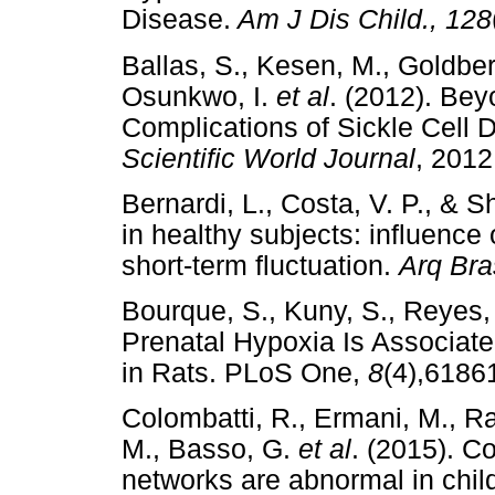
Disease.
Am J Dis Child., 128
Ballas, S., Kesen, M., Goldber
Osunkwo, I.
et al
. (2012). Bey
Complications of Sickle Cell
Scientific World Journal
, 20
Bernardi, L., Costa, V. P., & S
in healthy subjects: influence
short-term fluctuation.
Arq Bra
Bourque, S., Kuny, S., Reyes, 
Prenatal Hypoxia Is Associate
in Rats. PLoS One,
8
(4),61
Colombatti, R., Ermani, M., R
M., Basso, G.
et al
. (2015). C
networks are abnormal in child