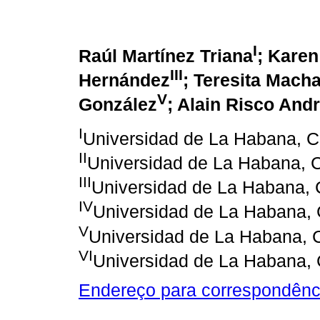
I
Raúl Martínez Triana
; Karen
III
Hernández
; Teresita Mach
V
González
; Alain Risco And
I
Universidad de La Habana, 
II
Universidad de La Habana, 
III
Universidad de La Habana,
IV
Universidad de La Habana,
V
Universidad de La Habana, 
VI
Universidad de La Habana,
Endereço para correspondênc