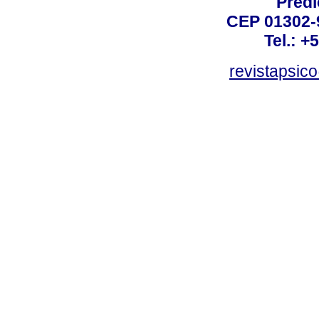
Prédi
CEP 01302-9
Tel.: +
revistapsi