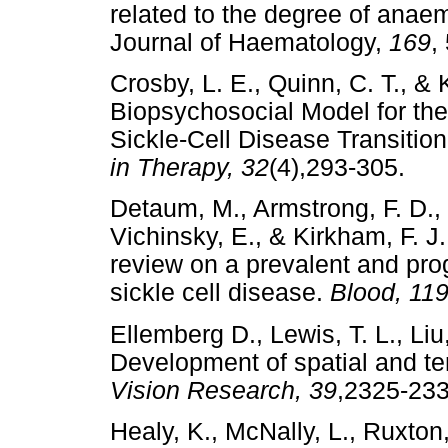
related to the degree of anaemi
Journal of Haematology,
169
,
Crosby, L. E., Quinn, C. T., & 
Biopsychosocial Model for th
Sickle-Cell Disease Transitio
in Therapy, 32
(4),293-305
Detaum, M., Armstrong, F. D., 
Vichinsky, E., & Kirkham, F. J.
review on a prevalent and prog
sickle cell disease.
Blood, 11
Ellemberg D., Lewis, T. L., Liu
Development of spatial and te
Vision Research, 39
,2325-
Healy, K., McNally, L., Ruxton