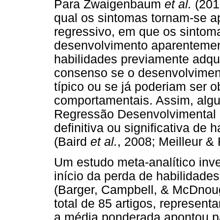
Para Zwaigenbaum
et al.
(2013
qual os sintomas tornam-se ap
regressivo, em que os sintom
desenvolvimento aparentement
habilidades previamente adqu
consenso se o desenvolviment
típico ou se já poderiam ser 
comportamentais. Assim, alg
Regressão Desenvolvimental 
definitiva ou significativa de
(Baird
et al.
, 2008; Meilleur 
Um estudo meta-analítico inve
início da perda de habilidades
(Barger, Campbell, & McDnou
total de 85 artigos, represen
a média ponderada apontou p