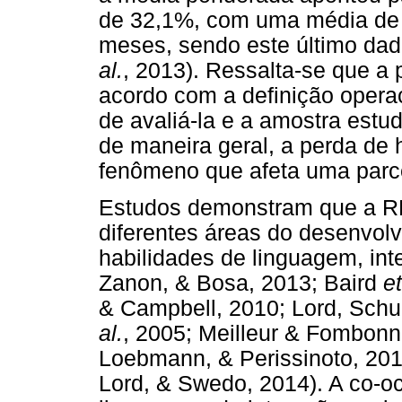
de 32,1%, com uma média de i
meses, sendo este último da
al.
, 2013). Ressalta-se que a 
acordo com a definição operac
de avaliá-la e a amostra estu
de maneira geral, a perda de
fenômeno que afeta uma parc
Estudos demonstram que a RD
diferentes áreas do desenvolv
habilidades de linguagem, int
Zanon, & Bosa, 2013; Baird
et
& Campbell, 2010; Lord, Schu
al.
, 2005; Meilleur & Fombon
Loebmann, & Perissinoto, 20
Lord, & Swedo, 2014). A co-oc