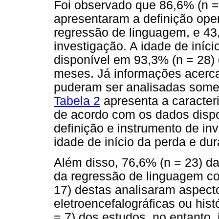
Foi observado que 86,6% (n =
apresentaram a definição opera
regressão de linguagem, e 43
investigação. A idade de iníc
disponível em 93,3% (n = 28) 
meses. Já informações acerca
puderam ser analisadas somen
Tabela 2
apresenta a caracter
de acordo com os dados dispo
definição e instrumento de i
idade de início da perda e du
Além disso, 76,6% (n = 23) d
da regressão de linguagem c
17) destas analisaram aspect
eletroencefalográficas ou his
= 7) dos estudos, no entanto,