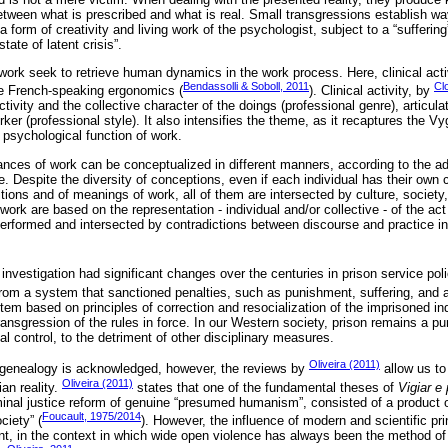
tween what is prescribed and what is real. Small transgressions establish wa
s a form of creativity and living work of the psychologist, subject to a “suffering”
ate of latent crisis”.
 work seek to retrieve human dynamics in the work process. Here, clinical act
Bendassolli & Soboll, 2011
Cl
he French-speaking ergonomics (
). Clinical activity, by
ivity and the collective character of the doings (professional genre), articula
ker (professional style). It also intensifies the theme, as it recaptures the V
 psychological function of work.
nces of work can be conceptualized in different manners, according to the ad
. Despite the diversity of conceptions, even if each individual has their own
itions and of meanings of work, all of them are intersected by culture, society,
k are based on the representation - individual and/or collective - of the act o
 performed and intersected by contradictions between discourse and practice in
f investigation had significant changes over the centuries in prison service pol
rom a system that sanctioned penalties, such as punishment, suffering, and a
stem based on principles of correction and resocialization of the imprisoned ind
ansgression of the rules in force. In our Western society, prison remains a p
l control, to the detriment of other disciplinary measures.
Oliveira (2011)
genealogy is acknowledged, however, the reviews by
allow us to
Oliveira (2011)
ian reality.
states that one of the fundamental theses of
Vigiar e 
iminal justice reform of genuine “presumed humanism”, consisted of a product
Foucault, 1975/2014
ciety” (
). However, the influence of modern and scientific prin
levant, in the context in which wide open violence has always been the method of