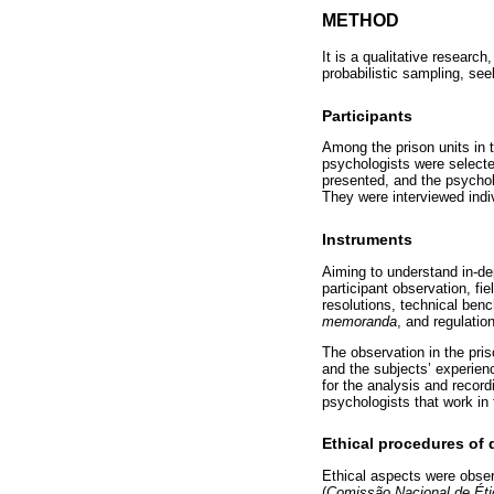
METHOD
It is a qualitative researc
probabilistic sampling, see
Participants
Among the prison units in t
psychologists were selecte
presented, and the psycholo
They were interviewed indi
Instruments
Aiming to understand in-de
participant observation, fi
resolutions, technical benc
memoranda
, and regulatio
The observation in the pri
and the subjects’ experienc
for the analysis and record
psychologists that work in 
Ethical procedures of 
Ethical aspects were obser
(
Comissão Nacional de Ét