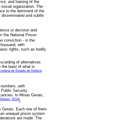
ance, and training of the
d social organization. The
ce to the detriment of the
of disseminated and subtle
ntence or decision and
om the National Prison
o conviction - in the
thousand, with
sic rights, such as bodily
scarding of alternatives
 the least of what is
retaria de Estado de Defesa
f numbers, with
 Public Security
cancies. In Minas Gerais,
Depen, 2019
(
).
as Gerais. Each one of them
in an unequal prison system
siderations are made. The