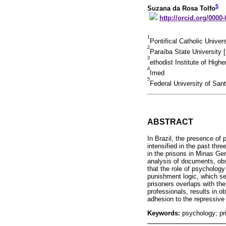
5
Suzana da Rosa Tolfo
http://orcid.org/0000
1
Pontifical Catholic Unive
2
Paraíba State University
3
ethodist Institute of Hig
4
Imed
5
Federal University of San
ABSTRACT
In Brazil, the presence of
intensified in the past thr
in the prisons in Minas Ge
analysis of documents, obs
that the role of psychology 
punishment logic, which see
prisoners overlaps with the
professionals, results in obs
adhesion to the repressive
Keywords:
psychology; pr