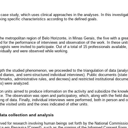
h, case study, which uses clinical approaches in the analyses. In this investiga
king specific characteristics according to the defined goals.
he metropolitan region of Belo Horizonte, in Minas Gerais, the five with a gre
d for the performance of interviews and observation of the work. In these unit
gists were invited to participate. Out of a total of 15 professionals available,
vidually and were observed while working.
pth the studied phenomenon, we proceeded to the triangulation of data (anal
eld diaries, and semi-structured individual interviews). Public documents (state
hmarks, administrative rules, and decrees) and restricted institutional docume
ns) were analyzed.
son units aimed to produce information on the activity and subsidize the know
e. The observation was open and participatory, which, along with the field dia
ing of data. Finally, individual interviews were performed, both in person and o
the visited units and the ones indicated of other units.
data collection and analysis
ved for research involving human beings set forth by the National Commissio
ica em Pesquisa
[Conep]), such as the signing of the Informed Consent Form 