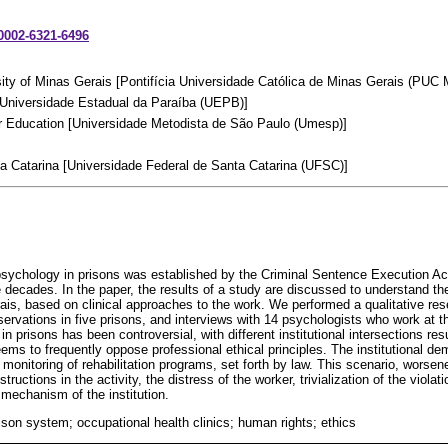
-0002-6321-6496
rsity of Minas Gerais [Pontifícia Universidade Católica de Minas Gerais (PUC 
 [Universidade Estadual da Paraíba (UEPB)]
her Education [Universidade Metodista de São Paulo (Umesp)]
ta Catarina [Universidade Federal de Santa Catarina (UFSC)]
 psychology in prisons was established by the Criminal Sentence Execution Act
ee decades. In the paper, the results of a study are discussed to understand th
rais, based on clinical approaches to the work. We performed a qualitative res
ervations in five prisons, and interviews with 14 psychologists who work at t
in prisons has been controversial, with different institutional intersections res
ms to frequently oppose professional ethical principles. The institutional de
 monitoring of rehabilitation programs, set forth by law. This scenario, worsen
tructions in the activity, the distress of the worker, trivialization of the violati
 mechanism of the institution.
ison system; occupational health clinics; human rights; ethics