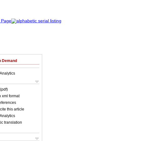
on Demand
Analytics
(pdf)
in xml format
references
ite this article
Analytics
c translation