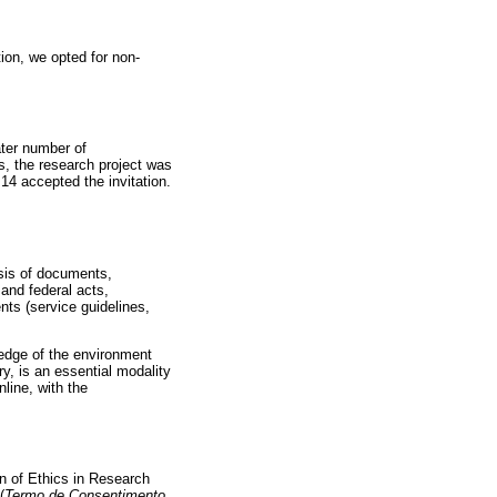
tion, we opted for non-
ater number of
s, the research project was
 14 accepted the invitation.
ysis of documents,
 and federal acts,
nts (service guidelines,
ledge of the environment
ry, is an essential modality
nline, with the
n of Ethics in Research
(
Termo de Consentimento