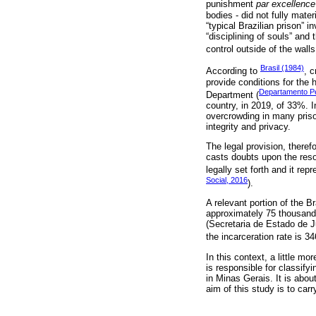
punishment
par excellence
bodies - did not fully mate
“typical Brazilian prison” 
“disciplining of souls” and
control outside of the walls
Brasil (1984)
According to
, 
provide conditions for the 
Departamento Pe
Department (
country, in 2019, of 33%.
overcrowding in many pris
integrity and privacy.
The legal provision, theref
casts doubts upon the resoc
legally set forth and it re
Social, 2016
).
A relevant portion of the B
approximately 75 thousand 
(Secretaria de Estado de J
the incarceration rate is 3
In this context, a little 
is responsible for classify
in Minas Gerais. It is abo
aim of this study is to carr