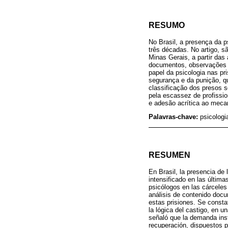
RESUMO
No Brasil, a presença da p
três décadas. No artigo, 
Minas Gerais, a partir das
documentos, observações e
papel da psicologia nas pr
segurança e da punição, qu
classificação dos presos s
pela escassez de profission
e adesão acrítica ao mecan
Palavras-chave:
psicologi
RESUMEN
En Brasil, la presencia de 
intensificado en las últim
psicólogos en las cárceles
análisis de contenido docu
estas prisiones. Se constat
la lógica del castigo, en 
señaló que la demanda inst
recuperación, dispuestos p