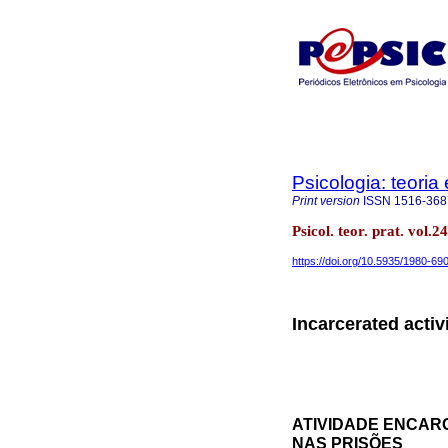
Psicologia: teoria 
Print version
ISSN
1516-368
Psicol. teor. prat. vol
https://doi.org/10.5935/1980-6
Incarcerated activ
ATIVIDADE ENCAR
NAS PRISÕES