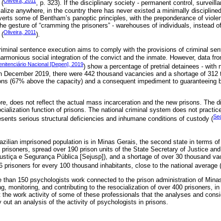
Oliveira, 2011
(
, p. 323). If the disciplinary society - permanent control, surveill
rialize anywhere, in the country there has never existed a minimally discipline
inverts some of Bentham’s panoptic principles, with the preponderance of violen
 the gesture of “cramming the prisoners” - warehouses of individuals, instead 
Oliveira, 2011
 (
).
criminal sentence execution aims to comply with the provisions of criminal se
harmonious social integration of the convict and the inmate. However, data fr
nitenciário Nacional [Depen], 2019
) show a percentage of pretrial detainees - with n
 In December 2019, there were 442 thousand vacancies and a shortage of 312 
ons (67% above the capacity) and a consequent impediment to guaranteeing ba
ore, does not reflect the actual mass incarceration and the new prisons. The di
ialization function of prisons. The national criminal system does not practice
Sec
presents serious structural deficiencies and inhumane conditions of custody (
razilian imprisoned population is in Minas Gerais, the second state in terms o
prisoners, spread over 190 prison units of the State Secretary of Justice and
ustiça e Segurança Pública [Sejusp]), and a shortage of over 30 thousand va
46 prisoners for every 100 thousand inhabitants, close to the national average 
more than 150 psychologists work connected to the prison administration of Min
ing, monitoring, and contributing to the resocialization of over 400 prisoners, 
ut the work activity of some of these professionals that the analyses and con
y out an analysis of the activity of psychologists in prisons.