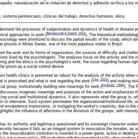
abajador, naturalización de la violación de derechos y adhesión acrítica a lo
; sistema penitenciario; clínicas del trabajo; derechos humanos; ética
erstand the processes of subjectivation and dynamics of health or disease pro
Bendassolli & Soboll, 2011
inical approaches to work (
). The theoretical-methodolog
osociology were prioritized to discuss the partial results of the study, which a
the prisons in Minas Gerais, one of the most populous states in Brazil.
ed the work and its forms of organization, the sources of difficulty and challen
ions lived by the psychologists. The analyses focus on the activity and the in
fering and the ethics in the psychologist’s work, the issue regarding human righ
the prison as a social control device.
 health clinics is presented as robust for the analysis of the activity when 
Clot, 2010
 is prescribed and what is real regarding the work (
) and making evid
Enriquez, 1994
ial group, institutionally building new meanings for work (
). The 
 discusses imaginary meanings and purposes of the action and emphasizes th
cing social and institutional dynamics. It also represents what the group is, wh
h to intervene. Such system permeates the organizational/institutional life, w
nd omnipotence impressions, or instigating the worker’s creativity, due to the e
ghlights the influence of affections in the divisions of the groups, with stere
as its authority and legitimacy questioned and its sovereign character underm
ecurity because it fails as an integral system to resocialize the inmates, as 
 the resocialization institution is inserted in a power game, active in dealing
 and is not a mere victim. When dealing with the presented reality, they produc