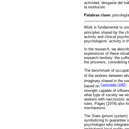
actividad, desgaste del tr
la institución.
Palabras clave:
psicología
Work is fundamental to und
principles shared by the cl
activity and clinical psych
psychologists’ activity in 
In the research, we describ
experiences of these situat
research territory: the suf
the prisoners, considering 
The benchmark of occupation
of the workers between what
imaginary shared in the soc
Castoriadis (1982)
based on
,
strength capable of influen
what type of society we wis
workers with narcissistic a
rules. Pagés (1974) also hi
mechanisms.
The State (prison system) h
symbolizing to guarantee s
psychologist who integrates
institutional local reality