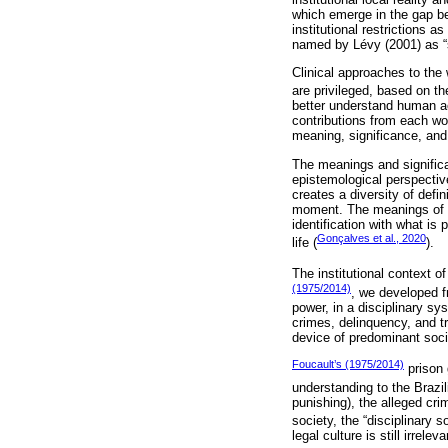
which emerge in the gap be
institutional restrictions a
named by Lévy (2001) as “st
Clinical approaches to the
are privileged, based on t
better understand human act
contributions from each wor
meaning, significance, and
The meanings and significa
epistemological perspective
creates a diversity of defin
moment. The meanings of wor
identification with what is
Gonçalves et al., 2020
life (
).
The institutional context o
(1975/2014)
, we developed f
power, in a disciplinary sy
crimes, delinquency, and tr
device of predominant socia
Foucault’s (1975/2014)
prison 
understanding to the Brazil
punishing), the alleged cr
society, the “disciplinary so
legal culture is still irre