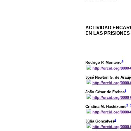
ACTIVIDAD ENCAR
EN LAS PRISIONES
1
Rodrigo P. Monteiro
http://orcid.org/0000
José Newton G. de Araúj
http://orcid.org/0000
1
João César de Freitas
http://orcid.org/0000
2
Cristina M. Hashizume
http://orcid.org/0000
4
Júlia Gonçalves
http://orcid.org/0000