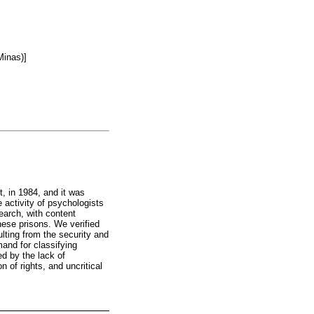
Minas)]
, in 1984, and it was
e activity of psychologists
earch, with content
hese prisons. We verified
ulting from the security and
mand for classifying
ed by the lack of
on of rights, and uncritical