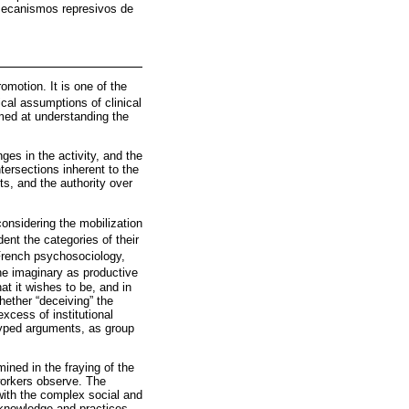
s mecanismos represivos de
motion. It is one of the
ical assumptions of clinical
imed at understanding the
ges in the activity, and the
tersections inherent to the
ts, and the authority over
considering the mobilization
ent the categories of their
French psychosociology,
e imaginary as productive
at it wishes to be, and in
hether “deceiving” the
xcess of institutional
otyped arguments, as group
ined in the fraying of the
workers observe. The
 with the complex social and
e knowledge and practices