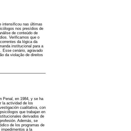
 intensificou nas últimas
icólogos nos presídios de
análise de conteúdo de
ios. Verificamos que o
correntes da lógica da
manda institucional para a
i. Esse cenário, agravado
ão da violação de direitos
ón Penal, en 1984, y se ha
 la actividad de los
estigación cualitativa, con
 psicólogos que trabajan en
nstitucionales derivados de
a profesión. Además, se
iódico de los programas de
n impedimentos a la