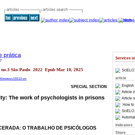
e prática
Services 
7
.24 no.3 São Paulo 2022 Epub Mar 10, 2025
SciELO 
article
906/eptpss15510.en
English 
SPECIAL SECTION
Article 
ity: The work of psychologists in prisons
Article 
How to c
SciELO 
Automati
Indicators
CERADA: O TRABALHO DE PSICÓLOGOS
Share