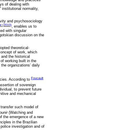
ys of dealing with
 institutional normality,
ivity and psychosociology
ot (2010)
, enables us to
ted with singular
ygotskian discussion on the
opted theoretical-
 concept of work, which
 and the historical
f working built in the
 the organizations’ daily
Foucault
icies. According to
ssertion of sovereign
ividual, to prevent future
unitive and mechanical
 transfer such model of
punir
(Watching and
 of the emergence of a new
ciples in the Brazilian
 police investigation and of