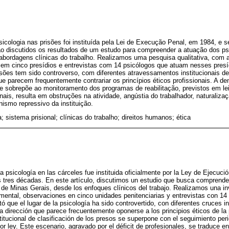
sicologia nas prisões foi instituída pela Lei de Execução Penal, em 1984, e se
são discutidos os resultados de um estudo para compreender a atuação dos ps
 abordagens clínicas do trabalho. Realizamos uma pesquisa qualitativa, com 
m cinco presídios e entrevistas com 14 psicólogos que atuam nesses presíd
isões tem sido controverso, com diferentes atravessamentos institucionais de
e parecem frequentemente contrariar os princípios éticos profissionais. A de
e sobrepõe ao monitoramento dos programas de reabilitação, previstos em le
ais, resulta em obstruções na atividade, angústia do trabalhador, naturalizaç
ismo repressivo da instituição.
a; sistema prisional; clínicas do trabalho; direitos humanos; ética
la psicología en las cárceles fue instituida oficialmente por la Ley de Ejecuci
as tres décadas. En este artículo, discutimos un estudio que busca comprender
 de Minas Gerais, desde los enfoques clínicos del trabajo. Realizamos una inv
mental, observaciones en cinco unidades penitenciarias y entrevistas con 14
ó que el lugar de la psicología ha sido controvertido, con diferentes cruces i
una dirección que parece frecuentemente oponerse a los principios éticos de l
itucional de clasificación de los presos se superpone con el seguimiento per
or ley. Este escenario, agravado por el déficit de profesionales, se traduce e