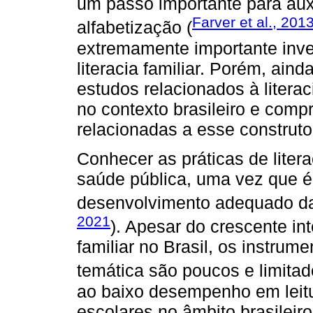
um passo importante para auxi
Farver et al., 201
alfabetização (
extremamente importante inve
literacia familiar. Porém, ain
estudos relacionados à literac
no contexto brasileiro e comp
relacionadas a esse construto
Conhecer as práticas de liter
saúde pública, uma vez que é
desenvolvimento adequado da 
2021
). Apesar do crescente in
familiar no Brasil, os instrume
temática são poucos e limita
ao baixo desempenho em leitur
escolares no âmbito brasileir