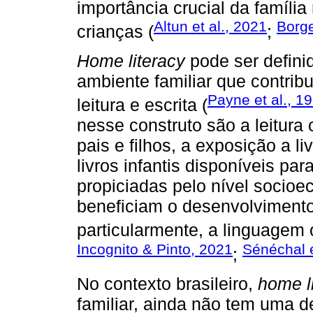
importância crucial da famíli
Altun et al., 2021
Borge
crianças (
;
Home literacy
pode ser defini
ambiente familiar que contrib
Payne et al., 1
leitura e escrita (
nesse construto são a leitura 
pais e filhos, a exposição a li
livros infantis disponíveis pa
propiciadas pelo nível socioec
beneficiam o desenvolvimento 
particularmente, a linguagem o
Incognito & Pinto, 2021
Sénéchal e
;
No contexto brasileiro,
home l
familiar, ainda não tem uma de