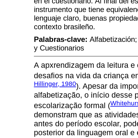
en el cuestionario. Al final del
instrumento que tiene equivalenc
lenguaje claro, buenas propieda
contexto brasileño.
Palabras-clave:
Alfabetización
y Cuestionarios
A apxrendizagem da leitura e
desafios na vida da criança e
Hillinger, 1980
). Apesar da impo
alfabetização, o início desse
Whitehur
escolarização formal (
demonstram que as atividad
antes do período escolar, po
posterior da linguagem oral e 