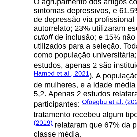
O agrupamento dos artigos co
sintomas depressivos, e 61,5
de depressão via profissiona
autorrelato; 23% utilizaram es
cutoff
de inclusão; e 15% não
utilizados para a seleção. To
como população universitária
estudos, apenas 2 são institui
Hamed et al., 2021
). A populaçã
de mulheres, e a idade média 
5,2. Apenas 2 estudos relata
Ofoegbu et al. (20
participantes:
tratamento recebeu algum tipo
(2019)
relataram que 67% da p
classe média.