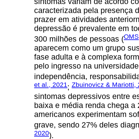
sintomas variam de acordo co
caracterizada pela presença 
prazer em atividades anteriorm
depressão é prevalente em t
OMS,
300 milhões de pessoas (
aparecem como um grupo susce
fase adulta e à complexa fo
pelo ingresso na universidad
independência, responsabili
et al., 2021
Zbuinovicz & Mariotti,
;
sintomas depressivos entre es
baixa e média renda chega a 
americanos experimentam sof
grave, sendo 27% deles diag
2020
).