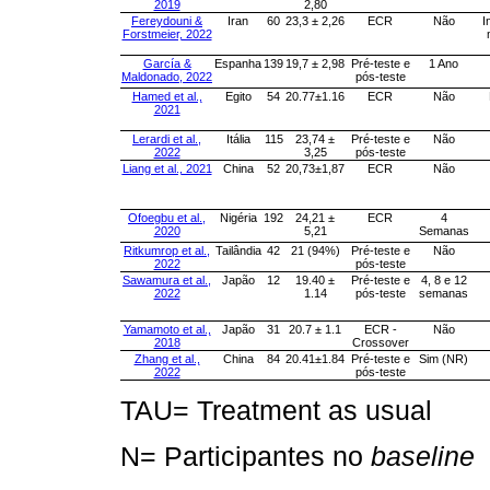
2019
2,80
Fereydouni &
Iran
60
23,3 ± 2,26
ECR
Não
I
Forstmeier, 2022
García &
Espanha
139
19,7 ± 2,98
Pré-teste e
1 Ano
Maldonado, 2022
pós-teste
Hamed et al.,
Egito
54
20.77±1.16
ECR
Não
2021
Lerardi et al.,
Itália
115
23,74 ±
Pré-teste e
Não
2022
3,25
pós-teste
Liang et al., 2021
China
52
20,73±1,87
ECR
Não
Ofoegbu et al.,
Nigéria
192
24,21 ±
ECR
4
2020
5,21
Semanas
Ritkumrop et al.,
Tailândia
42
21 (94%)
Pré-teste e
Não
2022
pós-teste
Sawamura et al.,
Japão
12
19.40 ±
Pré-teste e
4, 8 e 12
2022
1.14
pós-teste
semanas
Yamamoto et al.,
Japão
31
20.7 ± 1.1
ECR -
Não
2018
Crossover
Zhang et al.,
China
84
20.41±1.84
Pré-teste e
Sim (NR)
2022
pós-teste
TAU= Treatment as usual
N= Participantes no
baseline