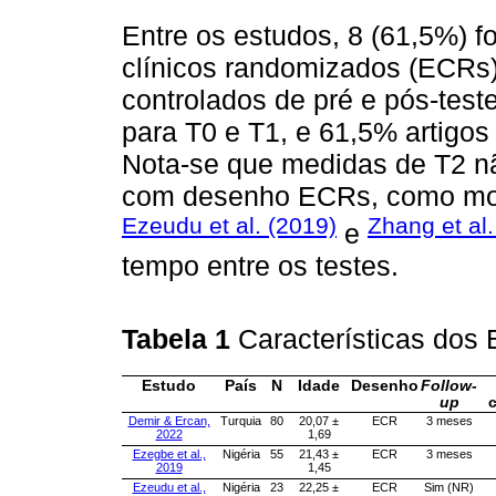
Entre os estudos, 8 (61,5%) f
clínicos randomizados (ECRs
controlados de pré e pós-test
para T0 e T1, e 61,5% artigo
Nota-se que medidas de T2 nã
com desenho ECRs, como mo
Ezeudu et al. (2019)
Zhang et al.
e
tempo entre os testes.
Tabela 1
Características dos
Estudo
País
N
Idade
Desenho
Follow-
up
Demir & Ercan,
Turquia
80
20,07 ±
ECR
3 meses
2022
1,69
Ezegbe et al.,
Nigéria
55
21,43 ±
ECR
3 meses
2019
1,45
Ezeudu et al.,
Nigéria
23
22,25 ±
ECR
Sim (NR)