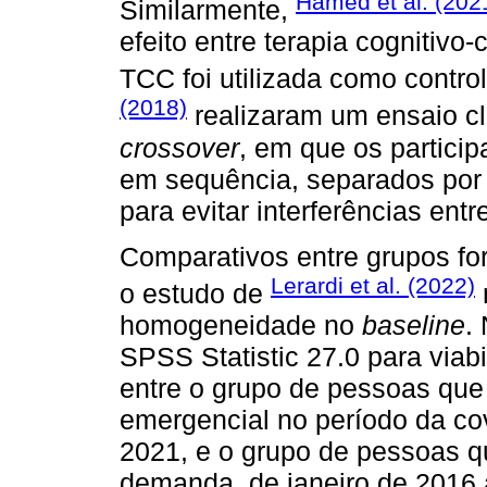
Hamed et al. (202
Similarmente,
efeito entre terapia cognitivo
TCC foi utilizada como contro
(2018)
realizaram um ensaio cl
crossover
, em que os partici
em sequência, separados por 
para evitar interferências entr
Comparativos entre grupos fo
Lerardi et al. (2022)
o estudo de
homogeneidade no
baseline
.
SPSS Statistic 27.0 para viabi
entre o grupo de pessoas qu
emergencial no período da cov
2021, e o grupo de pessoas 
demanda, de janeiro de 2016