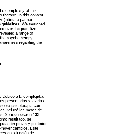
the complexity of this
 therapy. In this context,
V (intimate partner
) guidelines. We searched
d over the past five
revealed a range of
d the psychotherapy
 awareness regarding the
a
. Debido a la complejidad
das presentadas y vividas
 sobre psicoterapia con
os incluyó las bases de
os. Se recuperaron 133
 Como resultado, se
paración previa y posterior
promover cambios. Este
eres en situación de