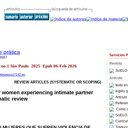
e prática
Servicios 
3687
Revista
.27 no.1 São Paulo 2025 Epub 06-Feb-2026
SciELO 
906/eptpcp17142.en
Articulo
REVIEW ARTICLES (SYSTEMATIC OR SCOPING)
texto e
Inglés (
 women experiencing intimate partner
Articul
matic review
Referenc
Como ci
SciELO 
Curricu
N MUJERES QUE SUFREN VIOLENCIA DE
Traducc