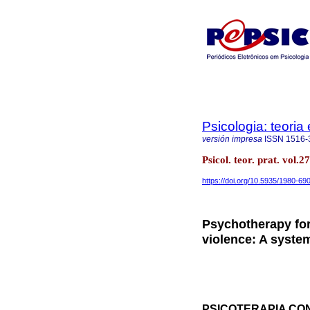
Psicologia: teoria 
versión impresa
ISSN
1516-
Psicol. teor. prat. vol
https://doi.org/10.5935/1980-6
Psychotherapy for
violence: A syste
PSICOTERAPIA CO