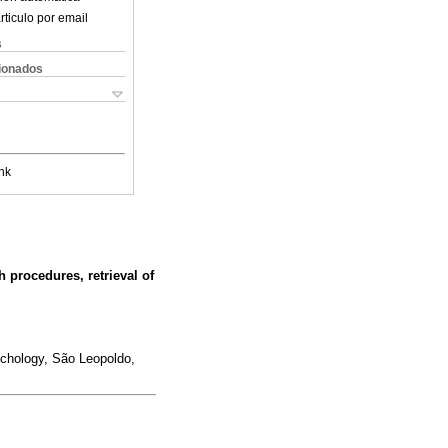
rticulo por email
s
cionados
nk
h procedures, retrieval of
ychology, São Leopoldo,