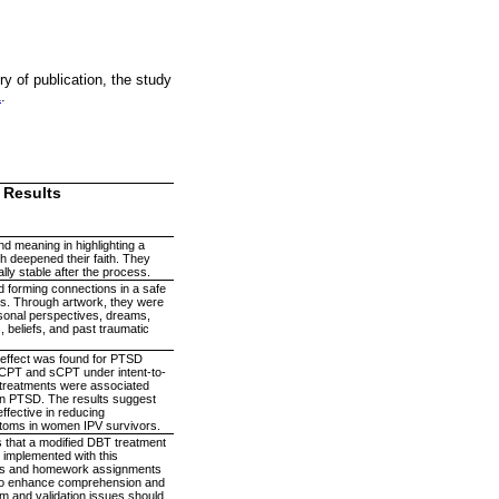
ry of publication, the study
1
.
Results
d meaning in highlighting a
ch deepened their faith. They
ally stable after the process.
d forming connections in a safe
ts. Through artwork, they were
sonal perspectives, dreams,
 beliefs, and past traumatic
 effect was found for PTSD
CPT and sCPT under intent-to-
h treatments were associated
in PTSD. The results suggest
fective in reducing
toms in women IPV survivors.
 that a modified DBT treatment
 implemented with this
ts and homework assignments
to enhance comprehension and
em and validation issues should