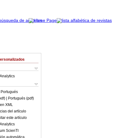
Personalizados
Analytics
n
Portugués
pdf)
| Portugués (pdf)
o en XML
ias del artículo
tar este artículo
Analytics
lum ScienTI
ión automática