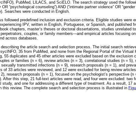
cINFO), PubMed, LILACS, and SciELO. The search strategy used the followi
OR “psychological counseling”) AND (“intimate partner violence” OR “gender
). Searches were conducted in English.
ss followed predefined inclusion and exclusion criteria. Eligible studies were e
periencing IPV, written in English, Portuguese, or Spanish, and published f
d book chapters, master’s theses or doctoral dissertations, studies unrelated 
perpetrators, couples, or family members—and empirical articles focusing on
ound across databases.
escribing the article search and selection process. The initial search retriev
sycINFO, 35 from PubMed, and none from the Regional Portal of the Virtual H
g, 55 duplicates and 45 other articles were excluded based on the exclusion cr
ples or families (n = 6), review articles (n = 3), correlational studies (n = 5),
 sexually transmitted infections (n = 9), research proposals (n = 1), and prev
ts of 33 articles were reviewed, and 12 were excluded for being review article
 2), research proposals (n = 1), focused on the psychologist’s perspective (n 
. After this step, 21 full-text articles were read, and four were excluded: two f
l study, and one for addressing a different type of treatment. As a result, 17 ar
in this review. The complete search and selection process is illustrated in
Figu