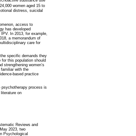
sychoactive substance use
r 24,000 women aged 15 to
tional distress, suicidal
enomenon, access to
logy has developed
 IPV. In 2013, for example,
n 2018, a memorandum of
ltidisciplinary care for
r the specific demands they
 for this population should
and strengthening women’s
familiar with the
evidence-based practice
he psychotherapy process is
literature on
Systematic Reviews and
 May 2023, two
an Psychological