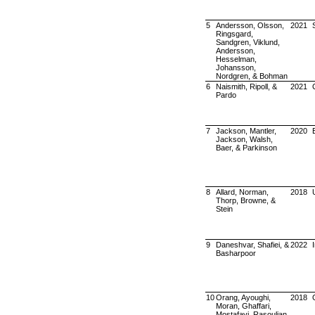
5
Andersson, Olsson,
2021
Ringsgard,
Sandgren, Viklund,
Andersson,
Hesselman,
Johansson,
Nordgren, & Bohman
6
Naismith, Ripoll, &
2021
Pardo
7
Jackson, Mantler,
2020
Jackson, Walsh,
Baer, & Parkinson
8
Allard, Norman,
2018
Thorp, Browne, &
Stein
9
Daneshvar, Shafiei, &
2022
Basharpoor
10
Orang, Ayoughi,
2018
Moran, Ghaffari,
Mostafavi, Rasoulian,