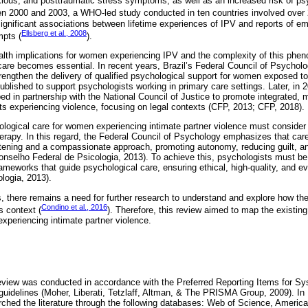
xious, and posttraumatic stress symptoms, as well as an increased risk of p
en 2000 and 2003, a WHO-led study conducted in ten countries involved ove
ignificant associations between lifetime experiences of IPV and reports of emo
Ellsberg et al., 2008
mpts (
).
alth implications for women experiencing IPV and the complexity of this ph
care becomes essential. In recent years, Brazil’s Federal Council of Psycho
engthen the delivery of qualified psychological support for women exposed to
published to support psychologists working in primary care settings. Later, i
 in partnership with the National Council of Justice to promote integrated, mu
 experiencing violence, focusing on legal contexts (CFP, 2013; CFP, 2018).
hological care for women experiencing intimate partner violence must conside
erapy. In this regard, the Federal Council of Psychology emphasizes that care
istening and a compassionate approach, promoting autonomy, reducing guilt, 
onselho Federal de Psicologia, 2013). To achieve this, psychologists must be 
rameworks that guide psychological care, ensuring ethical, high-quality, and 
logia, 2013).
, there remains a need for further research to understand and explore how t
Condino et al., 2016
s context (
). Therefore, this review aimed to map the existing 
periencing intimate partner violence.
e review was conducted in accordance with the Preferred Reporting Items for 
idelines (Moher, Liberati, Tetzlaff, Altman, & The PRISMA Group, 2009). In
ched the literature through the following databases: Web of Science, Americ