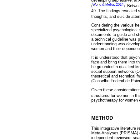
developing depressive, an
Wong & Mellor, 2014
(
). Betwe
49. The findings revealed s
thoughts, and suicide atte
Considering the various he
specialized psychological 
documents to guide and str
a technical guideline was 
understanding was developed
women and their dependents
It is understood that psyc
face and bring them into th
be grounded in qualified l
social support networks (C
theoretical and technical f
(Conselho Federal de Psico
Given these considerations
structured for women in thi
psychotherapy for women ex
METHOD
This integrative literatur
Meta-Analyses (PRISMA) gu
independent reviewers sear