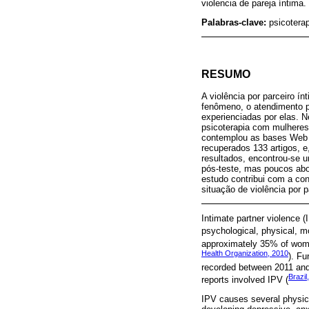
violencia de pareja íntima.
Palabras-clave:
psicoterap
RESUMO
A violência por parceiro 
fenômeno, o atendimento p
experienciadas por elas. N
psicoterapia com mulheres
contemplou as bases Web o
recuperados 133 artigos, e
resultados, encontrou-se 
pós-teste, mas poucos abo
estudo contribui com a co
situação de violência por p
Intimate partner violence (
psychological, physical, m
approximately 35% of women
Health Organization, 2010
). Fu
recorded between 2011 and
Brazil
reports involved IPV (
IPV causes several physica