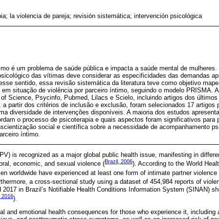
ia; la violencia de pareja; revisión sistemática; intervención psicológica
íntimo é um problema de saúde pública e impacta a saúde mental de mulheres
sicológico das vítimas deve considerar as especificidades das demandas a
esse sentido, essa revisão sistemática da literatura teve como objetivo map
 em situação de violência por parceiro íntimo, seguindo o modelo PRISMA. 
f Science, Psycinfo, Pubmed, Lilacs e Scielo, incluindo artigos dos último
, a partir dos critérios de inclusão e exclusão, foram selecionados 17 artigos
uma diversidade de intervenções disponíveis. A maioria dos estudos apresent
rdam o processo de psicoterapia e quais aspectos foram significativos par
nscientização social e científica sobre a necessidade de acompanhamento ps
arceiro íntimo.
IPV) is recognized as a major global public health issue, manifesting in differ
Brazil, 2006
oral, economic, and sexual violence (
). According to the World Hea
 worldwide have experienced at least one form of intimate partner violence du
rthermore, a cross-sectional study using a dataset of 454,984 reports of vio
 2017 in Brazil’s Notifiable Health Conditions Information System (SINAN) s
, 2016
).
l and emotional health consequences for those who experience it, including a 