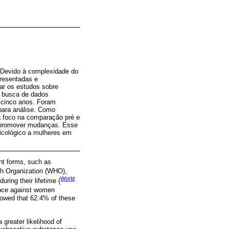
. Devido à complexidade do
presentadas e
ear os estudos sobre
A busca de dados
s cinco anos. Foram
 para análise. Como
a foco na comparação pré e
a promover mudanças. Esse
icológico a mulheres em
ent forms, such as
lth Organization (WHO),
World
ring their lifetime (
lence against women
howed that 62.4% of these
greater likelihood of