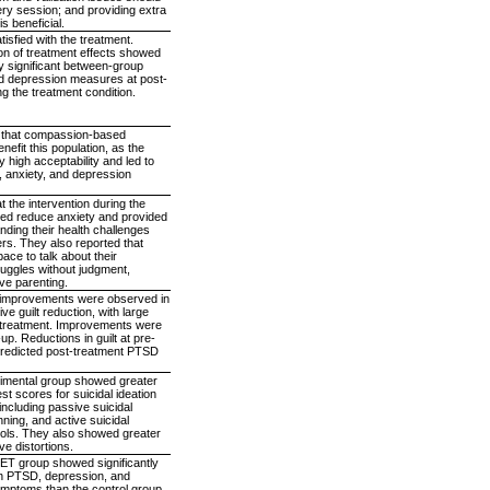
ry session; and providing extra
is beneficial.
tisfied with the treatment.
ion of treatment effects showed
lly significant between-group
d depression measures at post-
g the treatment condition.
e that compassion-based
nefit this population, as the
y high acceptability and led to
, anxiety, and depression
 the intervention during the
lped reduce anxiety and provided
anding their health challenges
gers. They also reported that
ace to talk about their
uggles without judgment,
ive parenting.
nt improvements were observed in
e guilt reduction, with large
t-treatment. Improvements were
up. Reductions in guilt at pre-
predicted post-treatment PTSD
imental group showed greater
st scores for suicidal ideation
ncluding passive suicidal
nning, and active suicidal
ols. They also showed greater
ve distortions.
NET group showed significantly
in PTSD, depression, and
mptoms than the control group