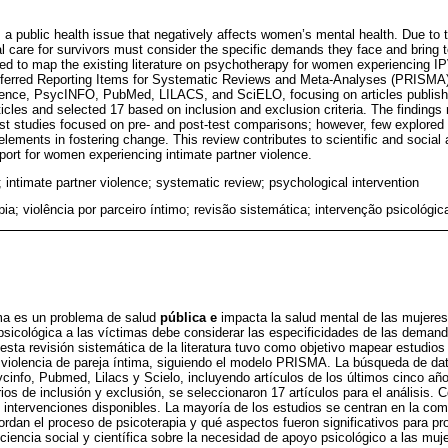
s a public health issue that negatively affects women’s mental health. Due to 
care for survivors must consider the specific demands they face and bring to
ed to map the existing literature on psychotherapy for women experiencing IP
Preferred Reporting Items for Systematic Reviews and Meta-Analyses (PRISMA
cience, PsycINFO, PubMed, LILACS, and SciELO, focusing on articles publishe
icles and selected 17 based on inclusion and exclusion criteria. The findings 
ost studies focused on pre- and post-test comparisons; however, few explore
elements in fostering change. This review contributes to scientific and social
port for women experiencing intimate partner violence.
 intimate partner violence; systematic review; psychological intervention
pia; violência por parceiro íntimo; revisão sistemática; intervenção psicológic
ima es un problema de salud
pública e
impacta la salud mental de las mujeres
psicológica a las víctimas debe considerar las especificidades de las deman
 esta revisión sistemática de la literatura tuvo como objetivo mapear estudios
violencia de pareja íntima, siguiendo el modelo PRISMA. La búsqueda de dat
info, Pubmed, Lilacs y Scielo, incluyendo artículos de los últimos cinco añ
erios de inclusión y exclusión, se seleccionaron 17 artículos para el análisis.
 intervenciones disponibles. La mayoría de los estudios se centran en la com
ordan el proceso de psicoterapia y qué aspectos fueron significativos para 
ciencia social y científica sobre la necesidad de apoyo psicológico a las muj