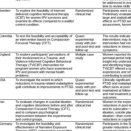
be addressed in eve
time to review skills 
Sweden
To explore the feasibility of Internet-
Randomized
Participants were sa
delivered cognitive behavioral therapy
clinical trial
Preliminary evaluat
(ICBT) for women IPV survivors and
large and statistica
examine its effects compared to a waitlist
effects on PTSD an
control condition.
assessment, favorin
Colombia
To test the feasibility and acceptability of
Quasi-
The results indicat
an intervention based on Compassion-
experimental
interventions may be
Focused Therapy (CFT).
study with pre-
intervention had ver
and post-test and
reductions in stress
follow-up
symptoms.
England
To explore participants’ perceptions of
Multiple case
Women reported that
their involvement in a Trauma- and
study
perinatal period he
Violence-Informed Cognitive Behavioral
insight into underst
Therapy (TVICBT) intervention for
and identifying trig
pregnant women who have experienced
TVICBT offered a sp
IPV and present with mental health
experiences and str
problems.
contributing to posit
USA
To investigate the extent to which
Quasi-
Clinically significa
reductions in trauma-related maladaptive
experimental
PTSD and maladaptiv
guilt contribute to improvements in PTSD.
study with pre-
effect sizes at pos
and post-test and
maintained at follow-
follow-up
and mid-treatment 
outcomes.
Iran
To evaluate changes in suicidal ideation
Randomized
Women in the exper
and cognitive distortions before and after
clinical trial
reductions in post-te
Compassion-Focused Therapy (CFT),
and its subscales—i
and to compare psychological
ideation, suicide pla
improvement between the experimental
ideation—than contr
and control groups.
reductions in cogniti
Germany
To investigate the feasibility and
Randomized
Participants in the 
effectiveness of Narrative Exposure
clinical trial
greater reductions 
Therapy (NET) compared to counseling.
perceived stress sy