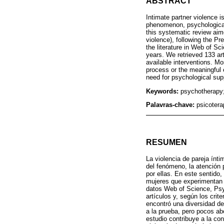
ABSTRACT
Intimate partner violence i
phenomenon, psychological 
this systematic review aim
violence), following the 
the literature in Web of S
years. We retrieved 133 art
available interventions. M
process or the meaningful 
need for psychological sup
Keywords:
psychotherapy;
Palavras-chave:
psicotera
RESUMEN
La violencia de pareja ínt
del fenómeno, la atención 
por ellas. En este sentido,
mujeres que experimentan 
datos Web of Science, Psyc
artículos y, según los crit
encontró una diversidad de
a la prueba, pero pocos ab
estudio contribuye a la con