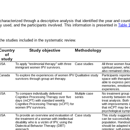
haracterized through a descriptive analysis that identified the year and count
y used, and the participants involved. This information is presented in
Table 
 the studies included in the systematic review.
Country
Study objective
Methodology
of
study
USA
To apply “testimonial therapy” with three
Case studies
All three women foun
immigrant women IPV survivors.
spiritual power, whi
also remained clinic
Canada
To explore the experiences of women IPV
Qualitative study
Participants reporte
survivors through group art therapy.
space with therapis
able to express per
memories, emotions,
experiences.
USA
To compare individually delivered
Multiple case
No treatment group
Cognitive Processing Therapy over five
series
severity between m
days (mCPT) with standard weekly
treat analysis. Bot
Cognitive Processing Therapy (sCPT) for
with improvements 
women IPV survivors.
that mCPT may be ef
psychological symp
USA
To provide an overview and evaluation of
Case study
This study suggests
the treatment of a woman with intellectual
can be successfully
disability who is a victim of IPV, using the
population. Handou
Dialectical Behavior Therapy (DBT)
should be adapted 
approach.
retention; self-este