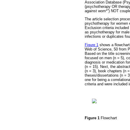
Association Database (Psy
(psychotherapy OR therapy 
against wom*”) NOT couple
The article selection proce
psychotherapy for women ex
Exclusion criteria include
as psychotherapy for male 
infections or duplicates f
Figure 1
shows a flowchart d
Web of Science, 50 from P
Based on the title screenin
focused on men (n = 5), cou
diagnosis or medication for
(n = 15). Next, the abstrac
(n = 3), book chapters (n =
theses/dissertations (n = 3)
one for being a correlationa
criteria and were included 
Figure 1
Flowchart