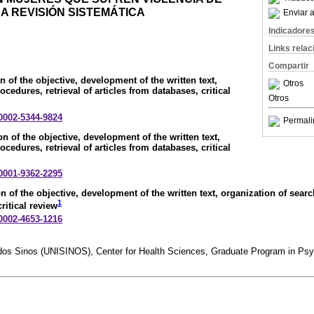
NA REVISIÓN SISTEMÁTICA
Enviar a
Indicadore
Links rela
Compartir
n of the objective, development of the written text,
Otros
cedures, retrieval of articles from databases, critical
Otros
-0002-5344-9824
Permali
n of the objective, development of the written text,
cedures, retrieval of articles from databases, critical
-0001-9362-2295
n of the objective, development of the written text, organization of searc
1
ritical review
-0002-4653-1216
o dos Sinos (UNISINOS), Center for Health Sciences, Graduate Program in Ps