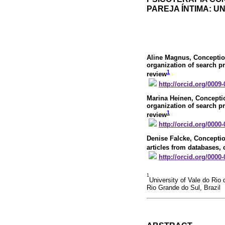
PAREJA ÍNTIMA: U
Aline Magnus
, Conceptio
organization of search pro
1
review
http://orcid.org/0009
Marina Heinen
, Conceptio
organization of search pro
1
review
http://orcid.org/0000
Denise Falcke
, Conceptio
articles from databases, c
http://orcid.org/0000
1
University of Vale do Ri
Rio Grande do Sul, Brazil