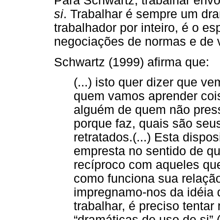
Para Schwartz, trabalhar en
si
. Trabalhar é sempre um dr
trabalhador por inteiro, é o 
negociações de normas e de v
Schwartz (1999) afirma que:
(...) isto quer dizer que
quem vamos aprender cois
alguém de quem não press
porque faz, quais são seu
retratados.(...) Esta disp
empresta no sentido de q
recíproco com aqueles qu
como funciona sua relação
impregnamo-nos da idéia
trabalhar, é preciso tentar
“dramáticas de uso de si” (