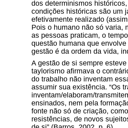
dos determinismos históricos,
condições históricas são um j
efetivamente realizado (assi
Pois o humano não só varia, 
as pessoas praticam, o temp
questão humana que envolve e
gestão é da ordem da vida, in
A gestão de si sempre estev
taylorismo afirmava o contrá
do trabalho não inventam es
assumir sua existência. “Os t
inventam/elaboram/transmite
ensinados, nem pela formação
fonte não só de criação, co
resistências, de novos sujeit
de si” (Barros, 2002, p. 6).