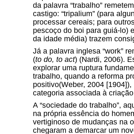
da palavra “trabalho” remetem
castigo: “tripalium” (para alg
processar cereais; para outros
pescoço do boi para guiá-lo) e
da idade média) trazem consig
Já a palavra inglesa “work” r
(
to do, to act
) (Nardi, 2006). 
explorar uma ruptura fundame
trabalho, quando a reforma pro
positivo(Weber, 2004 [1904]),
categoria associada à criação
A “sociedade do trabalho”, aq
na própria essência do homem
vertiginoso de mudanças na or
chegaram a demarcar um novo