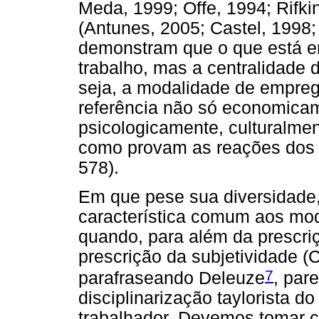
Meda, 1999; Offe, 1994; Rifkin
(Antunes, 2005; Castel, 1998;
demonstram que o que está em
trabalho, mas a centralidade 
seja, a modalidade de empreg
referência não só economic
psicologicamente, culturalme
como provam as reações dos q
578).
Em que pese sua diversidade
característica comum aos mod
quando, para além da prescriç
prescrição da subjetividade (C
7
parafraseando Deleuze
, par
disciplinarização taylorista do
trabalhador. Devemos tomar c