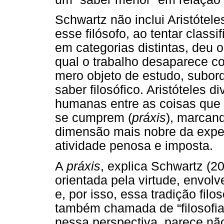
Schwartz não inclui Aristótel
esse filósofo, ao tentar classi
em categorias distintas, deu o
qual o trabalho desaparece 
mero objeto de estudo, subord
saber filosófico. Aristóteles 
humanas entre as coisas que 
se cumprem (
práxis
), marcan
dimensão mais nobre da exper
atividade penosa e imposta.
A
práxis
,
explica Schwartz (20
orientada pela virtude, envolv
e, por isso, essa tradição filo
também chamada de “filosofia 
nessa perspectiva, parece n