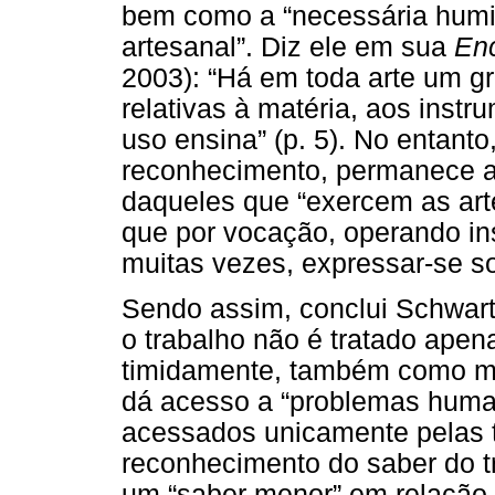
bem como a “necessária humil
artesanal”. Diz ele em sua
Enc
2003): “Há em toda arte um g
relativas à matéria, aos inst
uso ensina” (p. 5).
No entanto
reconhecimento, permanece a 
daqueles que “exercem as art
que por vocação, operando in
muitas vezes, expressar-se so
Sendo assim, conclui Schwartz,
o trabalho não é tratado ape
timidamente, também como ma
dá acesso a “problemas huma
acessados unicamente pelas te
reconhecimento do saber do t
um “saber menor” em relação à