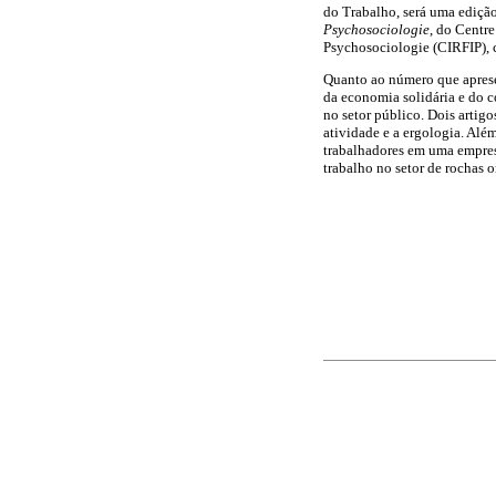
do Trabalho, será uma ediçã
Psychosociologie
, do Centr
Psychosociologie (CIRFIP), c
Quanto ao número que apresen
da economia solidária e do c
no setor público. Dois artigo
atividade e a ergologia. Além
trabalhadores em uma empresa
trabalho no setor de rochas o