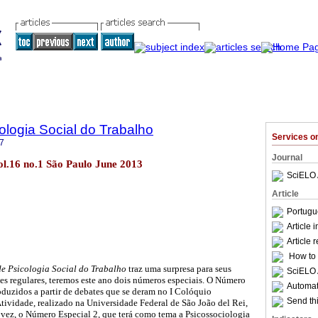
logia Social do Trabalho
Services 
7
Journal
vol.16 no.1 São Paulo June 2013
SciELO 
Article
Portugu
Article 
Article 
How to c
e Psicologia Social do Trabalho
traz uma surpresa para seus
SciELO 
ões regulares, teremos este ano dois números especiais. O Número
Automati
roduzidos a partir de debates que se deram no I Colóquio
Send thi
Atividade, realizado na Universidade Federal de São João del Rei,
 vez, o Número Especial 2, que terá como tema a Psicossociologia