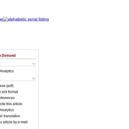
on Demand
Analytics
ese (pdf)
in xml format
references
ite this article
Analytics
c translation
s article by e-mail