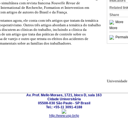
Indicators
o simultânea com revista francesa
Nouvelle Revue de
e International de Recherche, Formation et Intervention em
Related lin
om artigos de autores do Brasil e da França.
Share
tamos agora, ele conta com três artigos que tratam da temática
More
ooperativismo. Outros três artigos abordam a temática do trabalho
More
s discutem as clínicas do trabalho, incluindo a clínica da
 de um artigo que trata das práticas de controle sobre os
Permali
 de varejo e outro que retrata os efeitos dos acidentes de
rnamentais sobre as famílias dos trabalhadores.
Universidade 
Av. Prof. Mello Moraes, 1721, bloco D, sala 163
Cidade Universitária
05508-030 São Paulo - SP Brasil
Tel.: +55-11 3091-4188
http://www.usp.br/ip