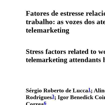
Fatores de estresse relac
trabalho: as vozes dos at
telemarketing
Stress factors related to 
telemarketing attendants 
1
Sérgio Roberto de Lucca
; Ali
3
Rodrigues
; Igor Benedick Co
6
Correa