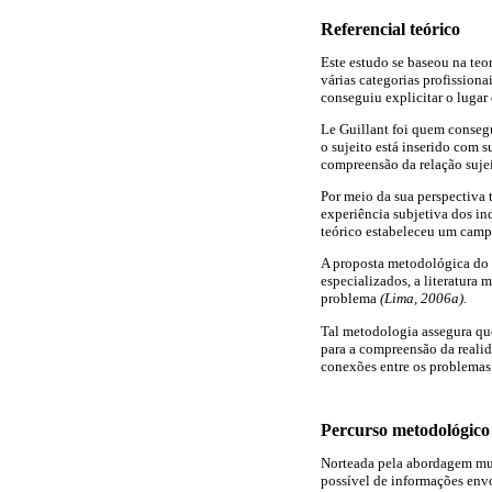
Referencial teórico
Este estudo se baseou na te
várias categorias profission
conseguiu explicitar o luga
Le Guillant foi quem consegu
o sujeito está inserido com 
compreensão da relação sujei
Por meio da sua perspectiva
experiência subjetiva dos ind
teórico estabeleceu um campo 
A proposta metodológica do a
especializados, a literatura 
problema
(Lima, 2006a)
.
Tal metodologia assegura qu
para a compreensão da realid
conexões entre os problemas 
Percurso metodológico
Norteada pela abordagem mul
possível de informações env