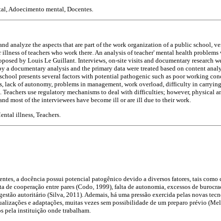
al, Adoecimento mental, Docentes.
and analyze the aspects that are part of the work organization of a public school, ver
r illness of teachers who work there. An analysis of teacher' mental health problem
osed by Louis Le Guillant. Interviews, on-site visits and documentary research we
by a documentary analysis and the primary data were treated based on content analy
school presents several factors with potential pathogenic such as poor working condi
s, lack of autonomy, problems in management, work overload, difficulty in carrying 
l. Teachers use regulatory mechanisms to deal with difficulties; however, physical
d most of the interviewees have become ill or are ill due to their work.
ntal illness, Teachers.
ntes, a docência possui potencial patogênico devido a diversos fatores, tais como 
a de cooperação entre pares (Codo, 1999), falta de autonomia, excessos de burocrac
 gestão autoritário (Silva, 2011). Ademais, há uma pressão exercida pelas novas tecn
ualizações e adaptações, muitas vezes sem possibilidade de um preparo prévio (Me
os pela instituição onde trabalham.