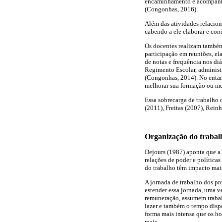
encaminhamento e acompanham
(Congonhas, 2016).
Além das atividades relacion
cabendo a ele elaborar e corr
Os docentes realizam também 
participação em reuniões, el
de notas e frequência nos d
Regimento Escolar, administr
(Congonhas, 2014). No entant
melhorar sua formação ou me
Essa sobrecarga de trabalho 
(2011), Freitas (2007), Reinh
Organização do trabal
Dejours (1987) aponta que a
relações de poder e política
do trabalho têm impacto mais
A jornada de trabalho dos pr
estender essa jornada, uma v
remuneração, assumem trabalh
lazer e também o tempo dispo
forma mais intensa que os h
mais.