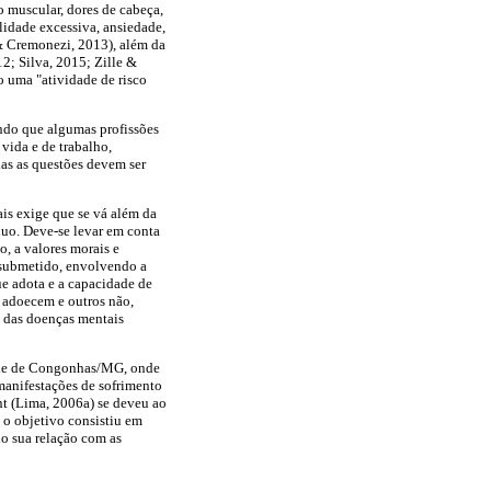
o muscular, dores de cabeça,
ilidade excessiva, ansiedade,
 & Cremonezi, 2013), além da
2; Silva, 2015; Zille &
o uma "atividade de risco
indo que algumas profissões
vida e de trabalho,
as as questões devem ser
is exige que se vá além da
duo. Deve-se levar em conta
o, a valores morais e
á submetido, envolvendo a
ue adota e a capacidade de
s adoecem e outros não,
 das doenças mentais
dade de Congonhas/MG, onde
manifestações de sofrimento
t (Lima, 2006a) se deveu ao
 o objetivo consistiu em
do sua relação com as