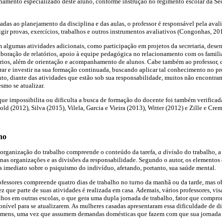
ento especializado deste aluno, conforme instrução no regimento escolar da Sec
adas ao planejamento da disciplina e das aulas, o professor é responsável pela aval
igir provas, exercícios, trabalhos e outros instrumentos avaliativos (Congonhas, 20
algumas atividades adicionais, como participação em projetos da secretaria, dese
aboração de relatórios, apoio à equipe pedagógica no relacionamento com os famili
iários, além de orientação e acompanhamento de alunos. Cabe também ao professor,
ar e investir na sua formação continuada, buscando aplicar tal conhecimento no p
o, diante das atividades que estão sob sua responsabilidade, muitos não encontra
smo se atualizar.
que impossibilita ou dificulta a busca de formação do docente foi também verifica
old (2012), Silva (2015), Vilela, Garcia e Vieira (2013), Witter (2012) e Zille e Cre
ho
 organização do trabalho compreende o conteúdo da tarefa,
a divisão
do trabalho, a 
s nas organizações e as divisões da responsabilidade. Segundo o autor, os element
 imediato sobre o psiquismo do indivíduo, afetando, portanto, sua saúde mental.
ofessores compreende quatro dias de trabalho no turno da manhã ou da tarde, mas o
ez que parte de suas atividades é realizada em casa. Ademais, vários professores, v
os em outras escolas, o que gera uma dupla jornada de trabalho, fator que comprom
nível para se atualizarem. As mulheres casadas apresentaram essa dificuldade de d
omens, uma vez que assumem demandas domésticas que fazem com que sua jornada d