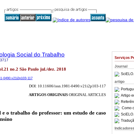
logia Social do Trabalho
Serviços P
-3717
Journal
vol.21 no.2 São Paulo jul./dez. 2018
SciELO 
981-0490.v21i2p103-117
artigo
DOI: 10.11606/issn.1981-0490.v21i2p103-117
Portugu
ARTIGOS ORIGINAIS
ORIGINAL ARTICLES
Artigo 
Referên
Como ci
e o trabalho do professor: um estudo de caso
SciELO 
ensino
Traduçã
Indicadore