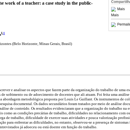
Compartilh
e work of a teacher: a case study in the public-
Mais
Mais
Permali
I,
1
a
izontes (Belo Horizonte, Minas Gerais, Brasil)
screver e analisar os aspectos que fazem parte da organização do trabalho de uma es
 de sofrimento ou de adoecimento de docentes que ali atuam. Foi feita uma anális
 da abordagem metodológica proposta por Louis Le Guillant. Os instrumentos de co
pesquisa documental. Os dados secundários foram tratados por meio de análise doc
nálise de conteúdo. Os resultados evidenciaram que a organização do trabalho na es
is como as condições precárias de trabalho, dificuldades no relacionamento com os
rga de trabalho, dificuldade de exercer suas atividades e pouca valorização profiss
ão para enfrentar as dificuldades, no entanto, observou-se a presença de sintomas f
 entrevistados já adoeceu ou está doente em função do trabalho.