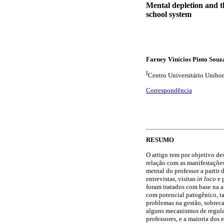
Mental depletion and th
school system
Farney Vinícios Pinto Souz
I
Centro Universitário Unihor
Correspondência
RESUMO
O artigo tem por objetivo de
relação com as manifestações
mental do professor a partir
entrevistas, visitas
in loco
e 
foram tratados com base na a
com potencial patogênico, ta
problemas na gestão, sobreca
alguns mecanismos de regulaç
professores, e a maioria dos