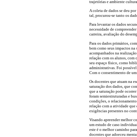
trajetórias e ambiente cultura
A coleta de dados se deu por
tal, procurou-se tanto os da
Para levantar os dados secun
necessidade de compreender 
carreira, avaliação do desem
Para os dados primários, com
bem como seus impactos na sa
acompanhados na realização d
relação com os alunos, com os
seu espaço físico, como bibli
administrativas. Foi possíve
Com o consentimento de um p
Os docentes que atuam na esc
saturação dos dados, que con
que a saturação pode ocorrer
foram semiestruturadas e bus
condições, o relacionamento
relação com a atividade que
exigências presentes no cont
Visando apreender melhor co
um estudo de caso individua
este é o melhor caminho para
docentes que adoeceu menta