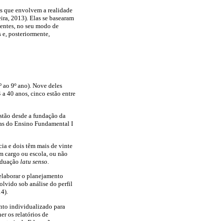
os que envolvem a realidade
ira, 2013). Elas se basearam
centes, no seu modo de
 e, posteriormente,
º ao 9º ano). Nove deles
 a 40 anos, cinco estão entre
estão desde a fundação da
rmas do Ensino Fundamental I
ia e dois têm mais de vinte
m cargo ou escola, ou não
raduação
latu senso
.
 elaborar o planejamento
olvido sob análise do perfil
4).
nto individualizado para
er os relatórios de