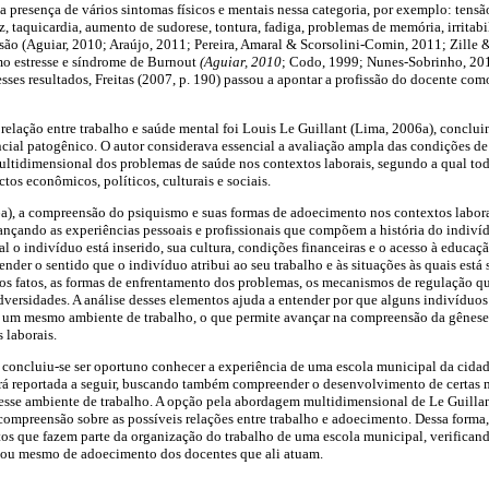
a presença de vários sintomas físicos e mentais nessa categoria, por exemplo: tensã
z, taquicardia, aumento de sudorese, tontura, fadiga, problemas de memória, irritab
são (Aguiar, 2010; Araújo, 2011; Pereira, Amaral & Scorsolini-Comin, 2011; Zille
o estresse e síndrome de Burnout
(Aguiar, 2010
; Codo, 1999; Nunes-Sobrinho, 201
esses resultados, Freitas (2007, p. 190) passou a apontar a profissão do docente com
relação entre trabalho e saúde mental foi Louis Le Guillant (Lima, 2006a), conclu
ial patogênico. O autor considerava essencial a avaliação ampla das condições de 
idimensional dos problemas de saúde nos contextos laborais, segundo a qual tod
tos econômicos, políticos, culturais e sociais.
6a), a compreensão do psiquismo e suas formas de adoecimento nos contextos labora
ançando as experiências pessoais e profissionais que compõem a história do indiví
l o indivíduo está inserido, sua cultura, condições financeiras e o acesso à educaçã
eender o sentido que o indivíduo atribui ao seu trabalho e às situações às quais est
os fatos, as formas de enfrentamento dos problemas, os mecanismos de regulação q
adversidades. A análise desses elementos ajuda a entender por que alguns indivíduo
 um mesmo ambiente de trabalho, o que permite avançar na compreensão da gênese
 laborais.
 concluiu-se ser oportuno conhecer a experiência de uma escola municipal da ci
erá reportada a seguir, buscando também compreender o desenvolvimento de certas 
sse ambiente de trabalho. A opção pela abordagem multidimensional de Le Guillan
compreensão sobre as possíveis relações entre trabalho e adoecimento. Dessa forma,
ctos que fazem parte da organização do trabalho de uma escola municipal, verifican
 ou mesmo de adoecimento dos docentes que ali atuam.