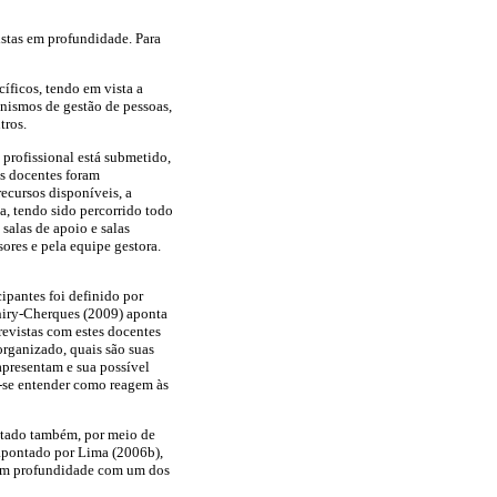
istas em profundidade. Para
íficos, tendo em vista a
nismos de gestão de pessoas,
tros.
 profissional está submetido,
os docentes foram
ecursos disponíveis, a
la, tendo sido percorrido todo
 salas de apoio e salas
ores e pela equipe gestora.
ipantes foi definido por
Thiry-Cherques (2009) aponta
trevistas com estes docentes
organizado, quais são suas
apresentam e sua possível
-se entender como reagem às
dotado também, por meio de
 apontado por Lima (2006b),
s em profundidade com um dos