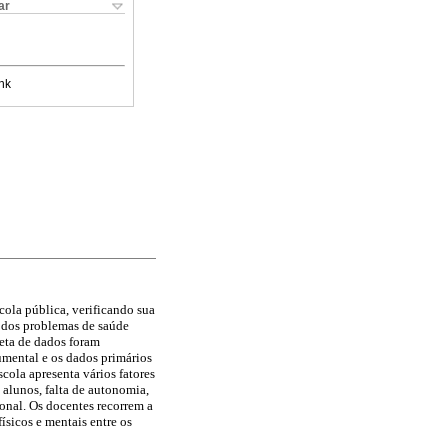
ar
nk
cola pública, verificando sua
e dos problemas de saúde
leta de dados foram
umental e os dados primários
cola apresenta vários fatores
 alunos, falta de autonomia,
ional. Os docentes recorrem a
ísicos e mentais entre os