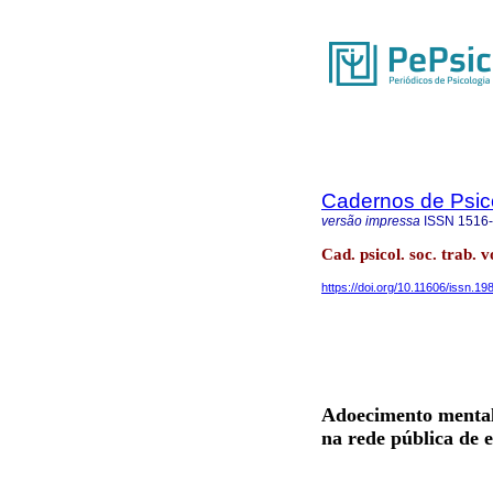
Cadernos de Psico
versão impressa
ISSN
1516
Cad. psicol. soc. trab. 
https://doi.org/10.11606/issn.1
Adoecimento mental 
na rede pública de 