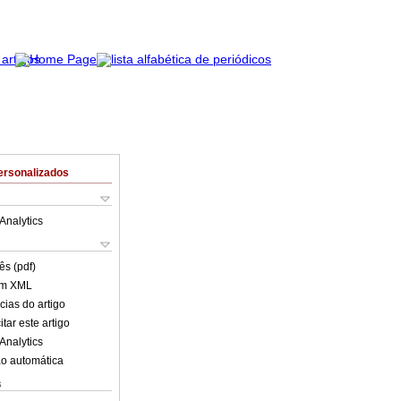
ersonalizados
Analytics
ês (pdf)
em XML
cias do artigo
tar este artigo
Analytics
o automática
s