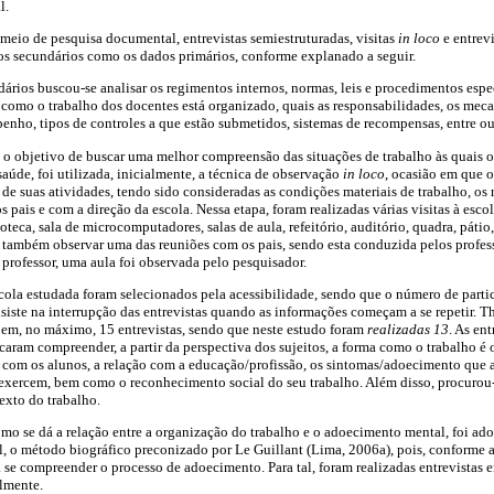
l.
 meio de pesquisa documental, entrevistas semiestruturadas, visitas
in loco
e entrev
dos secundários como os dados primários, conforme explanado a seguir.
dários buscou-se analisar os regimentos internos, normas, leis e procedimentos espec
como o trabalho dos docentes está organizado, quais as responsabilidades, os meca
penho, tipos de controles a que estão submetidos, sistemas de recompensas, entre ou
 o objetivo de buscar uma melhor compreensão das situações de trabalho às quais o
úde, foi utilizada, inicialmente, a técnica de observação
in loco
, ocasião em que 
e suas atividades, tendo sido consideradas as condições materiais de trabalho, os r
 pais e com a direção da escola. Nessa etapa, foram realizadas várias visitas à esco
oteca, sala de microcomputadores, salas de aula, refeitório, auditório, quadra, pátio,
l também observar uma das reuniões com os pais, sendo esta conduzida pelos profess
rofessor, uma aula foi observada pelo pesquisador.
ola estudada foram selecionados pela acessibilidade, sendo que o número de partic
siste na interrupção das entrevistas quando as informações começam a se repetir. 
 em, no máximo, 15 entrevistas, sendo que neste estudo foram
realizadas 13
. As en
caram compreender, a partir da perspectiva dos sujeitos, a forma como o trabalho é 
 com os alunos, a relação com a educação/profissão, os sintomas/adoecimento que 
 exercem, bem como o reconhecimento social do seu trabalho. Além disso, procurou
exto do trabalho.
mo se dá a relação entre a organização do trabalho e o adoecimento mental, foi a
l, o método biográfico preconizado por Le Guillant (Lima, 2006a), pois, conforme
 se compreender o processo de adoecimento. Para tal, foram realizadas entrevista
lmente.