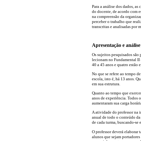
Para a análise dos dados, as
do docente, de acordo com e
na compreensão da organizaç
perceber o trabalho que real
transcritas e analisadas por 
Apresentação e análise
Os sujeitos pesquisados são 
lecionam no Fundamental II e 
40 a 45 anos e quatro estão e
No que se refere ao tempo de
escola, isto é, há 13 anos. 
em sua estrutura.
Quanto ao tempo que exercem 
anos de experiência. Todos o
aumentaram sua carga horária
A atividade do professor na 
anual de todo o conteúdo da d
de cada turma, buscando-se e
O professor deverá elaborar
alunos que sejam portadores d