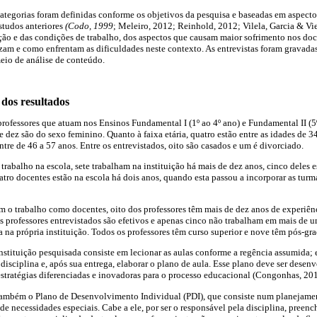
 categorias foram definidas conforme os objetivos da pesquisa e baseadas em aspect
studos anteriores
(Codo, 1999
; Meleiro, 2012; Reinhold, 2012; Vilela, Garcia & Vie
ão e das condições de trabalho, dos aspectos que causam maior sofrimento nos do
izam e como enfrentam as dificuldades neste contexto. As entrevistas foram gravadas
meio de análise de conteúdo.
 dos resultados
professores que atuam nos Ensinos Fundamental I (1º ao 4º ano) e Fundamental II (5
dez são do sexo feminino. Quanto à faixa etária, quatro estão entre as idades de 34
ntre de 46 a 57 anos. Entre os entrevistados, oito são casados e um é divorciado.
 trabalho na escola, sete trabalham na instituição há mais de dez anos, cinco deles 
Quatro docentes estão na escola há dois anos, quando esta passou a incorporar as tu
o trabalho como docentes, oito dos professores têm mais de dez anos de experiênc
s professores entrevistados são efetivos e apenas cinco não trabalham em mais de u
 na própria instituição. Todos os professores têm curso superior e nove têm pós-g
instituição pesquisada consiste em lecionar as aulas conforme a regência assumida;
isciplina e, após sua entrega, elaborar o plano de aula. Esse plano deve ser desenv
stratégias diferenciadas e inovadoras para o processo educacional (Congonhas, 201
 também o Plano de Desenvolvimento Individual (PDI), que consiste num planejame
e necessidades especiais. Cabe a ele, por ser o responsável pela disciplina, preench