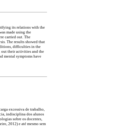
ifying its relations with the
s was made using the
re carried out. The
sis. The results showed that
tions, difficulties in the
out their activities and the
 and mental symptoms have
carga excessiva de trabalho,
ia, indisciplina dos alunos
ologias sobre os docentes,
leiro, 2012) e até mesmo sem