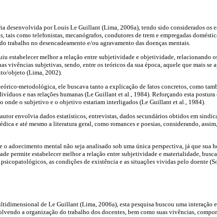
oria desenvolvida por Louis Le Guillant (Lima, 2006a), tendo sido considerados os
ais, tais como telefonistas, mecanógrafos, condutores de trem e empregadas doméstic
r do trabalho no desencadeamento e/ou agravamento das doenças mentais.
iu estabelecer melhor a relação entre subjetividade e objetividade, relacionando 
suas vivências subjetivas, sendo, entre os teóricos da sua época, aquele que mais 
to/objeto (Lima, 2002).
 teórico-metodológica, ele buscava tanto a explicação de fatos concretos, como t
ivíduos e nas relações humanas (Le Guillant et al., 1984). Reforçando esta postura 
onde o subjetivo e o objetivo estariam interligados (Le Guillant et al., 1984).
utor envolvia dados estatísticos, entrevistas, dados secundários obtidos em sindic
médica e até mesmo a literatura geral, como romances e poesias, considerando, assim
e o adoecimento mental não seja analisado sob uma única perspectiva, já que sua 
ade permite estabelecer melhor a relação entre subjetividade e materialidade, bus
psicopatológicos, as condições de existência e as situações vividas pelo doente (
tidimensional de Le Guillant (Lima, 2006a), esta pesquisa buscou uma interação 
olvendo a organização do trabalho dos docentes, bem como suas vivências, compo