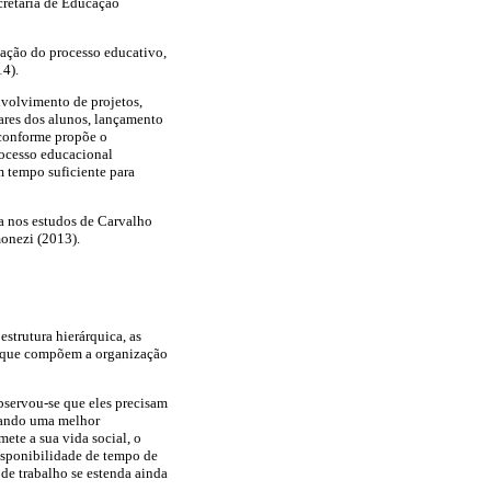
retaria de Educação
iação do processo educativo,
14).
nvolvimento de projetos,
ares dos alunos, lançamento
 conforme propõe o
rocesso educacional
m tempo suficiente para
da nos estudos de Carvalho
monezi (2013).
estrutura hierárquica, as
os que compõem a organização
bservou-se que eles precisam
isando uma melhor
ete a sua vida social, o
isponibilidade de tempo de
e trabalho se estenda ainda