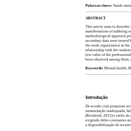
Palavras-chave:
Saúde ment
ABSTRACT
This article aims to describe 
manifestations of suffering o
methodological approach prop
secondary data were treated 
the work organization at the 
relationship with the student
low value of the professiona
been observed among them, an
Keywords:
Mental health, Me
Introdução
D
e acordo com pesquisas rece
remuneração inadequada, falt
(Reinhold, 2012) e estilo de
exigindo deles constantes at
a disponibilização de recurs