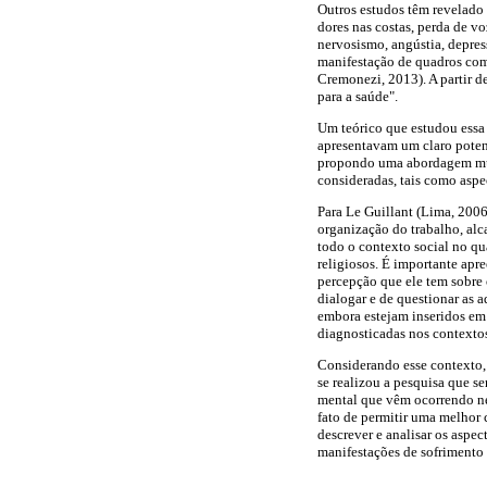
Outros estudos têm revelado 
dores nas costas, perda de vo
nervosismo, angústia, depres
manifestação de quadros com
Cremonezi, 2013). A partir d
para a saúde".
Um teórico que estudou essa 
apresentavam um claro potenc
propondo uma abordagem mult
consideradas, tais como aspec
Para Le Guillant (Lima, 200
organização do trabalho, alc
todo o contexto social no qua
religiosos. É importante apr
percepção que ele tem sobre 
dialogar e de questionar as 
embora estejam inseridos em
diagnosticadas nos contextos
Considerando esse contexto,
se realizou a pesquisa que s
mental que vêm ocorrendo ne
fato de permitir uma melhor 
descrever e analisar os aspe
manifestações de sofrimento