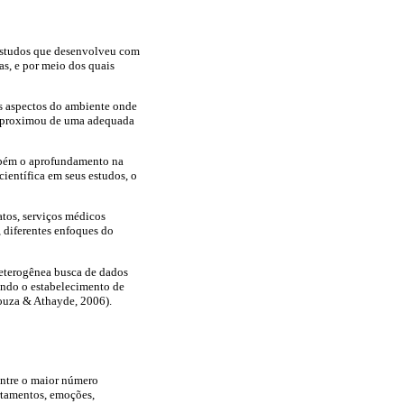
 estudos que desenvolveu com
as, e por meio dos quais
os aspectos do ambiente onde
se aproximou de uma adequada
ambém o aprofundamento na
científica em seus estudos, o
atos, serviços médicos
, diferentes enfoques do
heterogênea busca de dados
cando o estabelecimento de
Souza & Athayde, 2006).
entre o maior número
rtamentos, emoções,