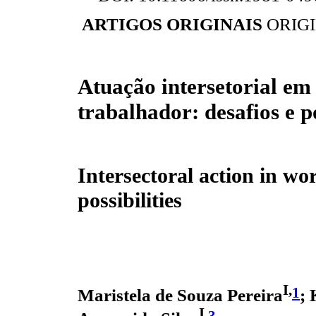
ARTIGOS ORIGINAIS
ORIG
Atuação intersetorial em
trabalhador: desafios e p
Intersectoral action in wo
possibilities
I,
1
Maristela de Souza Pereira
; 
I,
3