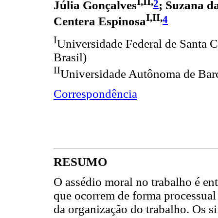
I,II,
2
Júlia Gonçalves
; Suzana d
I,II,
4
Centera Espinosa
I
Universidade Federal de Santa Ca
Brasil)
II
Universidade Autônoma de Barc
Correspondência
RESUMO
O assédio moral no trabalho é en
que ocorrem de forma processual 
da organização do trabalho. Os s