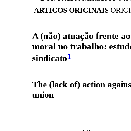
ARTIGOS ORIGINAIS
ORIG
A (não) atuação frente ao
moral no trabalho: estu
1
sindicato
The (lack of) action again
union