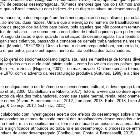
,7% de pessoas desempregadas. Números menores que nos dois últimos an
em que o Brasil conviveu com índices de um dígito relativos ao desemprego (
va marxista, o desemprego é um fenômeno orgânico do capitalismo, por cola
r, ao menos, duas razões. Uma é que a elevação no número de trabalhadore
siona os preços dos salários para baixo, pois aqueles que não possuem rem
tos de trabalho – se submetem a condições de trabalho piores para poder re
 A segunda razão é que, quando na situação de desempregado, há a tendênci
ganismos coletivos, passando a conceber os demais trabalhadores na mesm
s (Mandel, 1972/1982). Dessa forma, o desemprego colabora, por um lado,
 e, por outro, para o enfraquecimento da luta política dos trabalhadores.
ão geral do sociometabolismo capitalista, mas se manifesta de formas div
o, há períodos em que ele está minimizado – como houve em alguns países qu
Bem- Estar Social (Nogueira, 2001) – ou maximizado. O último cenário torno
 1970, com o advento da reestruturação produtiva (Antunes, 1999) e a cris
e configura como um fenômeno socioeconômico-cultural, o desemprego ta
ão et al., 2006; Mandelbaum & Ribeiro, 2017). Isto é, a vivência do desempr
ctos da vida dos trabalhadores, como sua saúde mental, renda, relacionamen
ntre outros (Álvaro-Estramiana et al., 2012; Furnham, 2013; Kahn, 2013; Lim
ga, & Cornejo, 2013; Schmitz, 2011).
em colaborado com investigações acerca dos efeitos do desemprego sobre o tr
elacionadas ao estado da saúde mental dos trabalhadores desempregados e às
ima frente, mais especificamente, têm se destacado as pesquisas acerca dos
s e significados atribuídos ao trabalho e ao desemprego, o processo de enf
otivos de estar desempregado (Coelho-Lima, Costa, & Bendassolli, 2013).