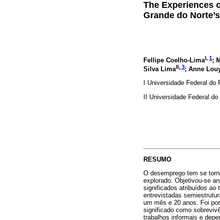
The Experiences 
Grande do Norte’s
I,
1
Fellipe Coelho-Lima
; 
II,
3
Silva Lima
; Anne Lou
I Universidade Federal do 
II Universidade Federal do
RESUMO
O desemprego tem se torna
explorado. Objetivou-se an
significados atribuídos ao
entrevistadas semiestrutu
um mês e 20 anos. Foi poss
significado como sobrevivê
trabalhos informais e depe