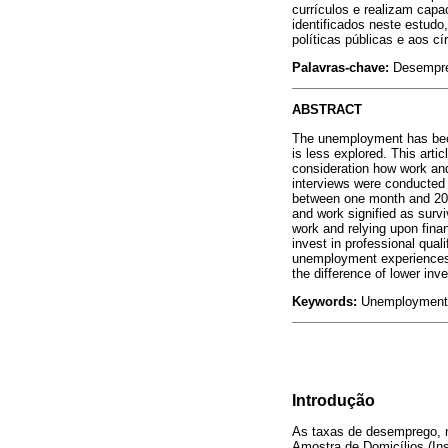
currículos e realizam cap
identificados neste estudo
políticas públicas e aos c
Palavras-chave:
Desempreg
ABSTRACT
The unemployment has been 
is less explored. This arti
consideration how work and
interviews were conducted
between one month and 20 y
and work signified as survi
work and relying upon fina
invest in professional qual
unemployment experiences in
the difference of lower in
Keywords:
Unemployment, 
Introdução
As taxas de desemprego, 
Amostra de Domicílios (Ins