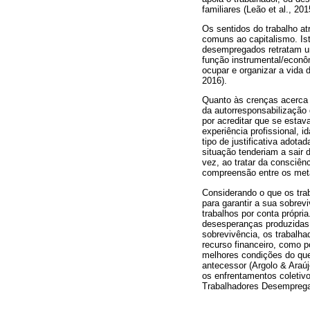
familiares (Leão et al., 201
Os sentidos do trabalho a
comuns ao capitalismo. Is
desempregados retratam uma
função instrumental/econô
ocupar e organizar a vida 
2016).
Quanto às crenças acerca
da autorresponsabilização
por acreditar que se estav
experiência profissional, 
tipo de justificativa ado
situação tenderiam a sair d
vez, ao tratar da consciê
compreensão entre os met
Considerando o que os trab
para garantir a sua sobrevi
trabalhos por conta própri
desesperanças produzidas 
sobrevivência, os trabalh
recurso financeiro, como 
melhores condições do que
antecessor (Argolo & Araúj
os enfrentamentos coletiv
Trabalhadores Desempregad