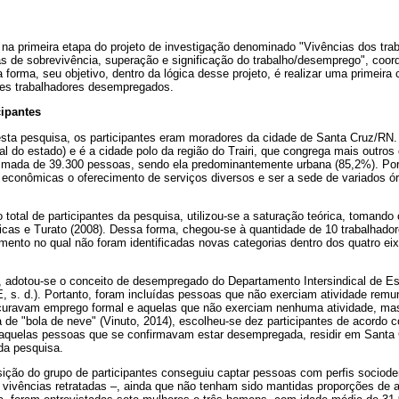
 na primeira etapa do projeto de investigação denominado "Vivências dos tra
s de sobrevivência, superação e significação do trabalho/desemprego", coord
 forma, seu objetivo, dentro da lógica desse projeto, é realizar uma primeira
ses trabalhadores desempregados.
cipantes
esta pesquisa, os participantes eram moradores da cidade de Santa Cruz/RN. 
al do estado) e é a cidade polo da região do Trairi, que congrega mais outros
imada de 39.300 pessoas, sendo ela predominantemente urbana (85,2%). Por
s econômicas o oferecimento de serviços diversos e ser a sede de variados ó
 total de participantes da pesquisa, utilizou-se a saturação teórica, tomando
 Ricas e Turato (2008). Dessa forma, chegou-se à quantidade de 10 trabalha
mento no qual não foram identificadas novas categorias dentro dos quatro ei
o, adotou-se o conceito de desempregado do Departamento Intersindical de Es
s. d.). Portanto, foram incluídas pessoas que não exerciam atividade remu
ocuravam emprego formal e aquelas que não exerciam nenhuma atividade, ma
ica de "bola de neve" (Vinuto, 2014), escolheu-se dez participantes de acordo
r aquelas pessoas que se confirmavam estar desempregada, residir em Santa
 da pesquisa.
ição do grupo de participantes conseguiu captar pessoas com perfis sociode
s vivências retratadas –, ainda que não tenham sido mantidas proporções de