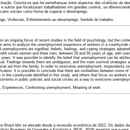
acitação. Conclui-se que há semelhanças entre aspectos das vivências do des
, e outros que focalizaram trabalhadores em grandes centros, se diferencian
írculos sociais como forma de superar o desemprego.
o, Vivências, Enfrentamento ao desemprego, Sentido do trabalho.
an ongoing focus of recent studies in the field of psychology, but the conte
cle aims to analyze the unemployment experience of workers in a countryside ci
 unemployment are signified, beliefs, feelings, and coping strategies adopte
 with seven women and three men, between 20 and 55 years of age, with une
ears. It was possible to identify the belief that unemployment can be attribu
val. Feelings towards them are ambiguous, and the main survival strategies ar
ncial aid from the family. In order to overcome unemployment, respondents se
ification. It is possible to conclude that there are similarities between some o
 the countryside identified in this study, and others that focus on workers i
vestments in public policies and social circles as a way to overcome unemploy
Experiences, Confronting unemployment, Meaning of work.
no Brasil têm se elevado desde a recessão econômica de 2012. Os dados da
tituto Brasileiro de Geografia e Estatística: IBGE, 2019) apontam que o país 