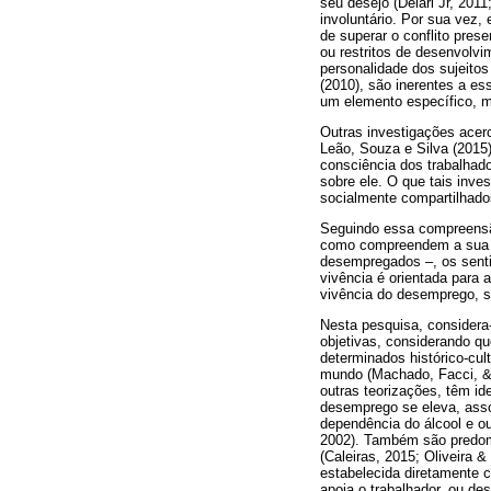
seu desejo (Delari Jr, 201
involuntário. Por sua vez
de superar o conflito pre
ou restritos de desenvolvi
personalidade dos sujeito
(2010), são inerentes a e
um elemento específico, m
Outras investigações acer
Leão, Souza e Silva (2015
consciência dos trabalha
sobre ele. O que tais inv
socialmente compartilhado
Seguindo essa compreensão
como compreendem a sua si
desempregados –, os sent
vivência é orientada para 
vivência do desemprego, s
Nesta pesquisa, consider
objetivas, considerando qu
determinados histórico-cu
mundo (Machado, Facci, &
outras teorizações, têm id
desemprego se eleva, ass
dependência do álcool e ou
2002). Também são predomi
(Caleiras, 2015; Oliveira
estabelecida diretamente 
apoia o trabalhador, ou d