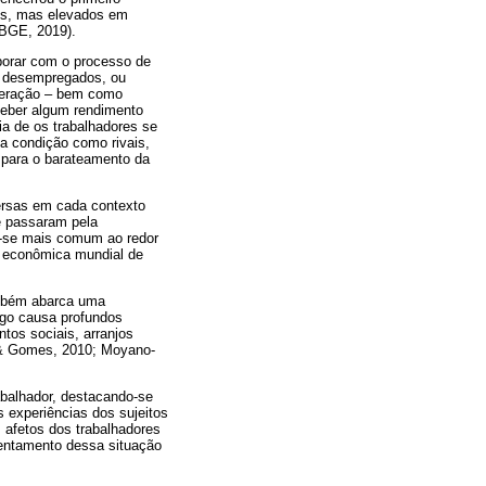
os, mas elevados em
IBGE, 2019).
borar com o processo de
s desempregados, ou
uneração – bem como
ceber algum rendimento
a de os trabalhadores se
a condição como rivais,
 para o barateamento da
ersas em cada contexto
e passaram pela
u-se mais comum ao redor
e econômica mundial de
mbém abarca uma
ego causa profundos
tos sociais, arranjos
a & Gomes, 2010; Moyano-
abalhador, destacando-se
 experiências dos sujeitos
 afetos dos trabalhadores
rentamento dessa situação