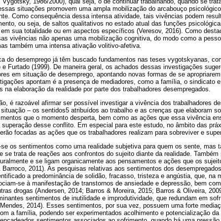
1; Vygotsky, 1986/2000), qual seja, o de continuar trabalhando, quando se tr
, essas situações promovem uma ampla mobilização do arcabouço psicológico 
sente. Como consequência dessa intensa atividade, tais vivências podem res
mento, ou seja, de saltos qualitativos no estado atual das funções psicológic
s em sua totalidade ou em aspectos específicos (Veresov, 2016). Como des
ssas vivências não apenas uma mobilização cognitiva, do modo como a pess
as também uma intensa ativação volitivo-afetiva.
ca do desemprego já têm buscado fundamentos nas teses vygotskyanas, como
) e Furtado (1999). De maneira geral, os achados dessas investigações su
dores em situação de desemprego, apontando novas formas de se apropriare
estigações apontam é a presença de mediadores, como a família, o sindicato
s na elaboração da realidade por parte dos trabalhadores desempregados.
, é razoável afirmar ser possível investigar a vivência dos trabalhadores
tuação – os sentidos5 atribuídos ao trabalho e as crenças que elaboram s
imentos que o momento desperta, bem como as ações que essa vivência ens
a superação desse conflito. Em especial para este estudo, no âmbito das prá
erão focadas as ações que os trabalhadores realizam para sobreviver e super
a-se os sentimentos como uma realidade subjetiva para quem os sente, mas
e se trata de reações aos confrontos do sujeito diante da realidade. També
lturalmente e se ligam organicamente aos pensamentos e ações que os sujeit
 Barroco, 2011). As pesquisas relativas aos sentimentos dos desempregado
entificado a predominância de solidão, fracasso, tristeza e angústia, que, n
ociam-se à manifestação de transtornos de ansiedade e depressão, bem com
tras drogas (Andersen, 2014; Barros & Moreira, 2015; Barros & Oliveira, 20
nantes sentimentos de inutilidade e improdutividade, que redundam em sofr
 & Mendes, 2014). Esses sentimentos, por sua vez, possuem uma forte media
com a família, podendo ser experimentados acolhimento e potencialização da
esencadeados sentimentos associados ao sofrimento, quando há uma pressão