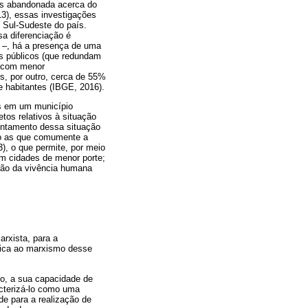
es abandonada acerca do
3), essas investigações
 Sul-Sudeste do país.
sa diferenciação é
e –, há a presença de uma
os públicos (que redundam
s com menor
s, por outro, cerca de 55%
e habitantes (IBGE, 2016).
es em um município
tos relativos à situação
rentamento dessa situação
ão as que comumente a
), o que permite, por meio
em cidades de menor porte;
nsão da vivência humana
arxista, para a
gica ao marxismo desse
o, a sua capacidade de
acterizá-lo como uma
de para a realização de