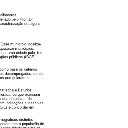
balhadores
enado pelo Prof. Dr.
 caracterização de alguns
Esse município localiza-
 quatorze municípios.
 ser uma cidade polo, tem
rgãos públicos (IBGE,
 como base os critérios
dores desempregados, sendo
xos que guiaram a
tatística e Estudos
nerada, ou que exerciam
s que desistiram de
 com indicações sucessivas,
 Cruz e concordar em
mográficos distintos –
 acordo com a população de