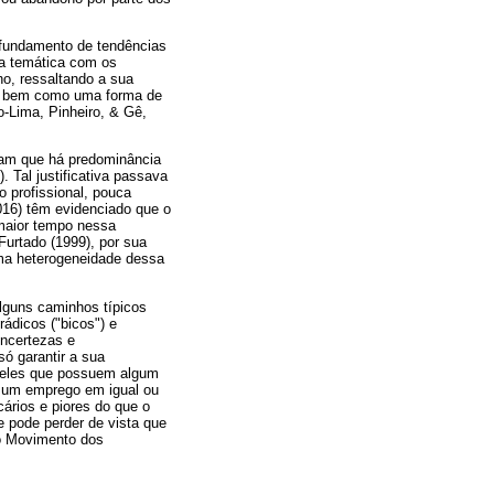
ofundamento de tendências
sa temática com os
ho, ressaltando a sua
–, bem como uma forma de
o-Lima, Pinheiro, & Gê,
ram que há predominância
 Tal justificativa passava
o profissional, pouca
2016) têm evidenciado que o
 maior tempo nessa
 Furtado (1999), por sua
uma heterogeneidade dessa
alguns caminhos típicos
rádicos ("bicos") e
incertezas e
ó garantir a sua
queles que possuem algum
e um emprego em igual ou
ários e piores do que o
e pode perder de vista que
 o Movimento dos