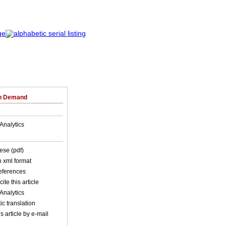
on Demand
Analytics
ese (pdf)
in xml format
references
ite this article
Analytics
c translation
s article by e-mail