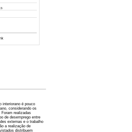
ks
nk
 interiorano é pouco
rano, considerando os
. Foram realizadas
mpo de desemprego entre
des externas e o trabalho
ão a realização de
vistados distribuem