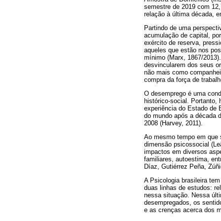
semestre de 2019 com 12
relação à última década, 
Partindo de uma perspecti
acumulação de capital, po
exército de reserva, pres
aqueles que estão nos pos
mínimo (Marx, 1867/2013).
desvincularem dos seus or
não mais como companheiro
compra da força de trabalho
O desemprego é uma condiç
histórico-social. Portant
experiência do Estado de 
do mundo após a década de
2008 (Harvey, 2011).
Ao mesmo tempo em que s
dimensão psicossocial (Le
impactos em diversos aspe
familiares, autoestima, e
Díaz, Gutiérrez Peña, Zúñi
A Psicologia brasileira t
duas linhas de estudos: r
nessa situação. Nessa últ
desempregados, os sentido
e as crenças acerca dos m