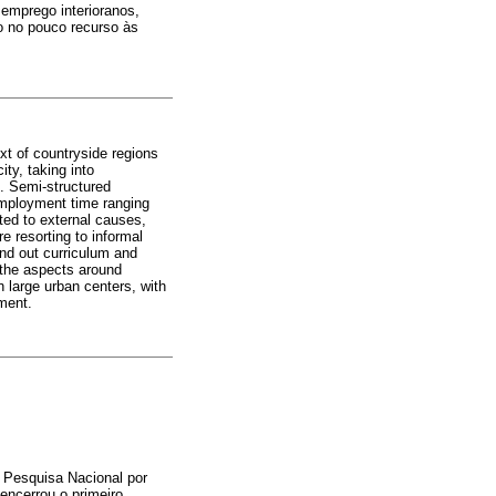
emprego interioranos,
do no pouco recurso às
xt of countryside regions
ty, taking into
d. Semi-structured
mployment time ranging
ted to external causes,
e resorting to informal
nd out curriculum and
f the aspects around
n large urban centers, with
ment.
 Pesquisa Nacional por
encerrou o primeiro