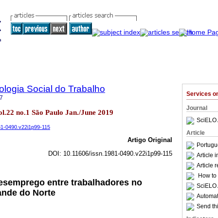
logia Social do Trabalho
Services 
7
Journal
vol.22 no.1 São Paulo Jan./June 2019
SciELO 
981-0490.v22i1p99-115
Article
Artigo Original
Portugu
DOI: 10.11606/issn.1981-0490.v22i1p99-115
Article 
Article 
How to c
esemprego entre trabalhadores no
SciELO 
rande do Norte
Automati
Send thi