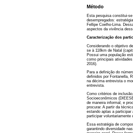
Método
Esta pesquisa constitui-se
desempregados: estratégia
Fellipe Coelho-Lima. Dessa
aspectos da vivência des
Caracterização dos parti
Considerando o objetivo d
se à 118km de Natal (capit
Possui uma população est
como principais atividade
2016).
Para a definição do número
definidos por Fontanella,
na décima entrevista o mo
entrevista.
Como critérios de inclusã
Socioeconômicos (DIEESE, 
de maneira informal, e pr
procurar. A partir da técn
estando aptas a participa
participar voluntariamente
Essa estratégia de compos
garantindo diversidade na