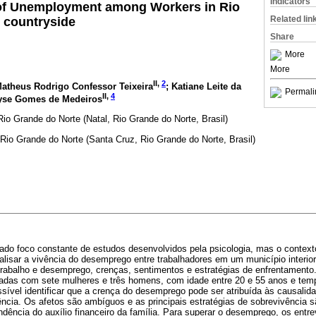
Indicators
of Unemployment among Workers in Rio
Related lin
 countryside
Share
More
More
II,
2
Matheus Rodrigo Confessor Teixeira
; Katiane Leite da
Permali
II,
4
yse Gomes de Medeiros
Rio Grande do Norte (Natal, Rio Grande do Norte, Brasil)
 Rio Grande do Norte (Santa Cruz, Rio Grande do Norte, Brasil)
do foco constante de estudos desenvolvidos pela psicologia, mas o contexto
alisar a vivência do desemprego entre trabalhadores em um município interio
 trabalho e desemprego, crenças, sentimentos e estratégias de enfrentamento
radas com sete mulheres e três homens, com idade entre 20 e 55 anos e te
ível identificar que a crença do desemprego pode ser atribuída às causalida
ncia. Os afetos são ambíguos e as principais estratégias de sobrevivência s
ndência do auxílio financeiro da família. Para superar o desemprego, os entre