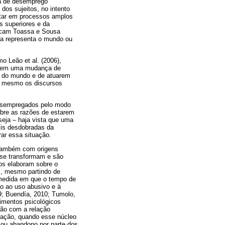
ata de desemprego
dos sujeitos, no intento
ultar em processos amplos
as superiores e da
tacam Toassa e Sousa
oa representa o mundo ou
 Leão et al. (2006),
gerem uma mudança de
m do mundo e de atuarem
 e mesmo os discursos
 desempregados pelo modo
obre as razões de estarem
eja – haja vista que uma
xis desdobradas da
ar essa situação.
 também com origens
m se transformam e são
os elaboram sobre o
s, mesmo partindo de
a medida em que o tempo de
o ao uso abusivo e à
09; Buendía, 2010; Tumolo,
imentos psicológicos
ção com a relação
 ação, quando esse núcleo
 ou abandono por parte dos