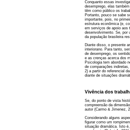
Conquanto essas investig
desemprego, elas também p
têm como público os traba
Portanto, pouco se sabe so
importante, pois, no prim
estrutura econômica (e, c
em serviços de apoio aos 
desenvolvimento. Se, por 
da população brasileira re
Diante disso, o presente a
interiorano. Para tanto, s
de desemprego, os sentido
e as crenças acerca dos 
Psicologia tem abordado n
de comparações indiretas,
2) a partir do referencial
diante de situações dramát
Vivência dos traba
Se, do ponto de vista histó
compreensão da dimensão p
autor (Carmo & Jimenez, 2
Considerando alguns aspe
figurar como um rompimento
situação dramática. Isto é