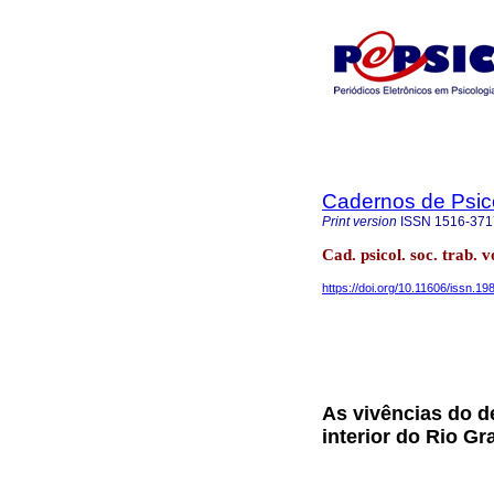
Cadernos de Psico
Print version
ISSN
1516-371
Cad. psicol. soc. trab. 
https://doi.org/10.11606/issn.1
As vivências do d
interior do Rio G