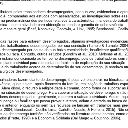
5).
tribuídos pelos trabalhadores desempregados, por sua vez, evidenciam o apr
to é, comparadas aos estudos com assalariados, as investigações sobre es
 predominância dos sentidos relativos à característica financeira do trabal
mica – como atividade para obtenção de renda e garantia de sobrevivência 
de maneira geral (Brief, Konovsky, Goodwin, & Link, 1995; Bendassolli, Coelh
 das razões para estarem desempregados, algumas investigações evidencia
 dos trabalhadores desempregados por sua condição (Tumolo & Tumolo, 2004).
a desempregado por causa da sua baixa escolaridade, insuficiente qualificaçã
idade ou raça. Contudo, outros estudos (Gondim et al., 2010; Mylonas et al., 
tada estaria condicionada ao tempo no desemprego, pois os trabalhadores com
o plano individual para o societal ou fatalista de explicação da sua situação.
ncia do trabalhador acerca da determinação do seu desemprego, já revelava 
alúrgicos desempregados.
alhadores fazem diante do desemprego, é possível encontrar, na literatura, 
vência, quais sejam: apoio financeiro da família, realização de trabalhos espo
a. Além disso, o recurso à religiosidade é comum, como forma de suportar as 
na situação de desemprego. Para superar a situação de desemprego, e não s
adores desempregados, geralmente, recorrem a saídas individuais. Assim, a
poupança ou familiar que possa prover sustento, adiam a entrada na busca d
 o anterior; enquanto os sem tais recursos se lançam em trabalhos mais prec
o, 2004; Bendassolli, Coelho-Lima, Carlotto, Nussle, & Ferreira, 2015). Não s
os ao desemprego também são verificados na literatura desse campo, como
os (Prette, 1990) e a Economia Solidária (Dal Magro & Coutinho, 2006).