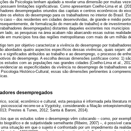
ações da Psicologia tenham ajudado a revelar uma dimensão por muitas vez
ossuem limitações significativas. Como apresentam Coelho-Lima et al. (201
lhadores desempregados oriundos das capitais e centros econômicos do eixo
bre os efeitos do desemprego para os trabalhadores no interior do Brasil. Es
eiro caso – dos residentes em cidades desenvolvidas, de grande e médio port
onsequentemente, de formalização do mercado de trabalho) e de investiment
trabalhadores desempregados) distantes daqueles existentes nos município
um lado, as pesquisas na área acabam não abarcando essas outras realidade
side em municípios fora das regiões metropolitanas com mais de um milhão d
rtigo tem por objetivo caracterizar a vivência do desemprego por trabalhador
erão abordados quatro aspectos específicos dessas vivências, quais sejam: afe
s e significados atribuídos ao trabalho e ao desemprego, o processo de enf
motivos do desemprego. A escolha dessas dimensões justificase como: 1) s
os estudos com as populações nas grandes cidades (Coelho-Lima et al., 2013
 evidenciar as especificidades da vivência no desemprego de trabalhadores 
 da Psicologia Histórico-Cultural, essas são dimensões pertinentes à compree
icas.
lhadores desempregados
rico, social, econômico e cultural, esta pesquisa é informada pela literatura m
sicossocial recorre-se a Vygotsky, considerando a filiação ontoepistemoló
013; Prestes & Tunes, 2012; Santa & Baroni, 2014).
ctos que os estudos sobre o desemprego vêm colocando – como, por exempl
 biográfico e de subjetividade semelhante (Ribeiro, 2007) –, é possível car
, uma situação em que o sujeito é confrontado por um impedimento da realida