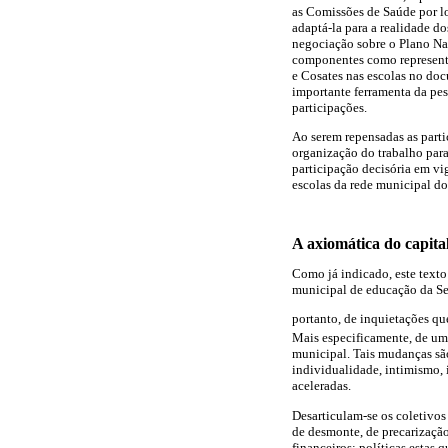
as Comissões de Saúde por loc
adaptá-la para a realidade d
negociação sobre o Plano N
componentes como representa
e Cosates nas escolas no do
importante ferramenta da pe
participações.
Ao serem repensadas as parti
organização do trabalho para
participação decisória em v
escolas da rede municipal do
A axiomática do capita
Como já indicado, este texto
municipal de educação da Ser
portanto, de inquietações qu
Mais especificamente, de u
municipal. Tais mudanças sã
individualidade, intimismo, 
aceleradas.
Desarticulam-se os coletivos 
de desmonte, de precarização
financeiros; políticas estas 