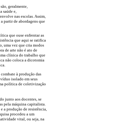
são, geralmente,
a saúde e,
envolve nas escolas. Assim,
 a partir de abordagens que
ítica que ouse enfrentar as
stência que aqui se ratifica
ção, uma vez que cria modos
bra de arte não é ato de
 uma clínica do trabalho que
nica não coloca a dicotomia
ica.
lo combate à produção das
divíduo isolado em seus
a política de coletivização
ado junto aos docentes, se
s pela máquina capitalista.
e a produção de resistência,
squisa procedeu a um
tividade vital, ou seja, na