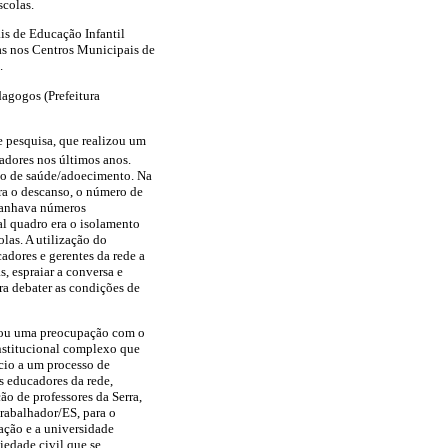
scolas.
is de Educação Infantil
as nos Centros Municipais de
.
dagogos (Prefeitura
e pesquisa, que realizou um
adores nos últimos anos.
ão de saúde/adoecimento. Na
ra o descanso, o número de
 ganhava números
al quadro era o isolamento
las. A utilização do
adores e gerentes da rede a
, espraiar a conversa e
ra debater as condições de
atou uma preocupação com o
nstitucional complexo que
cio a um processo de
s educadores da rede,
ão de professores da Serra,
rabalhador/ES, para o
ação e a universidade
iedade civil que se