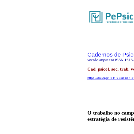
Cadernos de Psico
versão impressa
ISSN
1516
Cad. psicol. soc. trab. 
https://doi.org/10.11606/issn.1
O trabalho no camp
estratégia de resist