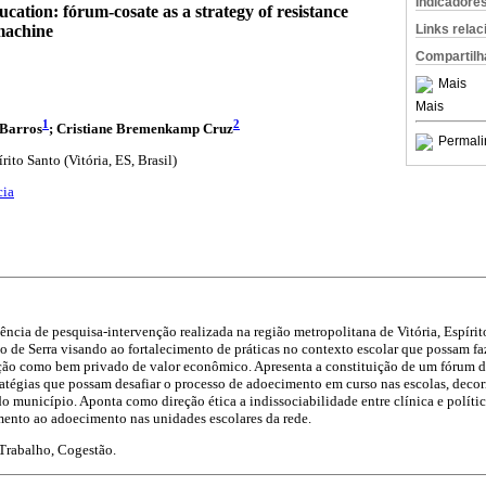
Indicadore
ducation: fórum-cosate as a strategy of resistance
Links rela
 machine
Compartilh
Mais
Mais
1
2
 Barros
; Cristiane Bremenkamp Cruz
Permali
ito Santo (Vitória, ES, Brasil)
cia
ência de pesquisa-intervenção realizada na região metropolitana de Vitória, Espírit
 de Serra visando ao fortalecimento de práticas no contexto escolar que possam faz
ção como bem privado de valor econômico. Apresenta a constituição de um fórum d
tratégias que possam desafiar o processo de adoecimento em curso nas escolas, decor
o município. Aponta como direção ética a indissociabilidade entre clínica e polític
amento ao adoecimento nas unidades escolares da rede.
Trabalho, Cogestão.