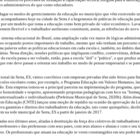
s administrativos do que como educadores.
indagar os modos de gerenciamento da educação no município que vêm exercendo um
 acompanhamos hoje na cidade da Serra é a hegemonia de práticas de educação paut
de por um modelo que toma a educação como bem privado de valor econômico. Laval 
omem flexível e o trabalhador autônomo constituem, assim, as referências do novo
o sistema educacional do Brasil, uma ampliação cada vez maior de lógicas administrat
cos ocupando postos importantes de trabalho, mesmo que não tenham um percurso 
ima palavra sobre as políticas educacionais em cada escola e, também, no âmbito das
ias. Nessa direção, tensões políticas que impliquem conflito, controvérsias, debate
da escola passa a ser voltado, então, para a escola "útil" e "prática", o que produ
 que este deve passar a orientar seu trabalho no modo de pensar empresarial e se p
cional da Serra, ES, vários convênios com empresas privadas têm sido feitos para f
rrículos escolares como, por exemplo, o Programa Educação em Valores Humanos, 
o. Esta empresa tornou-se a principal parceira na implementação do programa, que
 de honestidade e respeito, apresentando propostas pedagógicas com foco na "forma
ntextualizado e individualizado (Prefeitura Municipal de Serra, 2020b). Além dis
em Educação (CNTE) lançou uma moção de repúdio na ocasião da aprovação da Lei
rava garantias e direitos dos trabalhadores da educação, tais como quinquênio, decên
m na rede municipal de Serra, ES a partir de janeiro de 2017.
das nos últimos anos, aliadas à destituição da força dos coletivos de trabalhadores
professores e das professoras com seus pares, com seus alunos e alunas e com o seu 
o. Os profissionais que atuam na educação se veem constrangidos em seu poder de