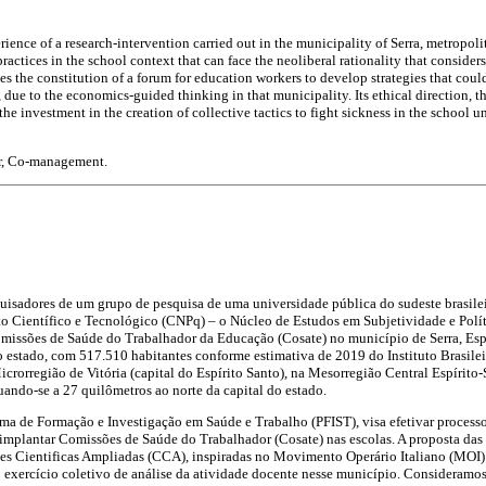
erience of a research-intervention carried out in the municipality of Serra, metropolit
ractices in the school context that can face the neoliberal rationality that consider
es the constitution of a forum for education workers to develop strategies that coul
 due to the economics-guided thinking in that municipality. Its ethical direction, t
 the investment in the creation of collective tactics to fight sickness in the school un
r, Co-management.
quisadores de um grupo de pesquisa de uma universidade pública do sudeste brasil
 Científico e Tecnológico (CNPq) – o Núcleo de Estudos em Subjetividade e Polít
issões de Saúde do Trabalhador da Educação (Cosate) no município de Serra, Espír
 estado, com 517.510 habitantes conforme estimativa de 2019 do Instituto Brasileir
icrorregião de Vitória (capital do Espírito Santo), na Mesorregião Central Espírito
uando-se a 27 quilômetros ao norte da capital do estado.
ama de Formação e Investigação em Saúde e Trabalho (PFIST), visa efetivar proces
implantar Comissões de Saúde do Trabalhador (Cosate) nas escolas. A proposta da
s Cientificas Ampliadas (CCA), inspiradas no Movimento Operário Italiano (MOI)
o exercício coletivo de análise da atividade docente nesse município. Consideramos