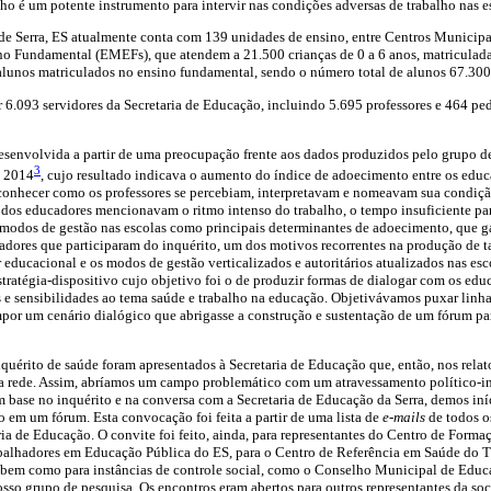
lho é um potente instrumento para intervir nas condições adversas de trabalho nas e
de Serra, ES atualmente conta com 139 unidades de ensino, entre Centros Municipa
o Fundamental (EMEFs), que atendem a 21.500 crianças de 0 a 6 anos, matriculad
alunos matriculados no ensino fundamental, sendo o número total de alunos 67.300
r 6.093 servidores da Secretaria de Educação, incluindo 5.695 professores e 464 pe
esenvolvida a partir de uma preocupação frente aos dados produzidos pelo grupo d
3
e 2014
, cujo resultado indicava o aumento do índice de adoecimento entre os educ
conhecer como os professores se percebiam, interpretavam e nomeavam sua condiç
% dos educadores mencionavam o ritmo intenso do trabalho, o tempo insuficiente pa
os modos de gestão nas escolas como principais determinantes de adoecimento, que
dores que participaram do inquérito, um dos motivos recorrentes na produção de t
educacional e os modos de gestão verticalizados e autoritários atualizados nas esco
stratégia-dispositivo cujo objetivo foi o de produzir formas de dialogar com os educ
as e sensibilidades ao tema saúde e trabalho na educação. Objetivávamos puxar linhas
mpor um cenário dialógico que abrigasse a construção e sustentação de um fórum pa
nquérito de saúde foram apresentados à Secretaria de Educação que, então, nos rel
na rede. Assim, abríamos um campo problemático com um atravessamento político-i
 base no inquérito e na conversa com a Secretaria de Educação da Serra, demos iní
 em um fórum. Esta convocação foi feita a partir de uma lista de
e-mails
de todos o
ia de Educação. O convite foi feito, ainda, para representantes do Centro de Formaç
abalhadores em Educação Pública do ES, para o Centro de Referência em Saúde do T
, bem como para instâncias de controle social, como o Conselho Municipal de Educ
osso grupo de pesquisa. Os encontros eram abertos para outros representantes da soc