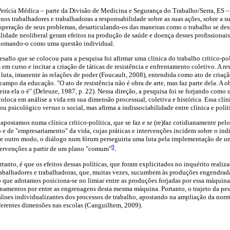
rícia Médica – parte da Divisão de Medicina e Segurança do Trabalho/Serra, ES – 
nos trabalhadores e trabalhadoras a responsabilidade sobre as suas ações, sobre a su
peração de seus problemas, desarticulando-os das maneiras como o trabalho se des
lidade neoliberal geram efeitos na produção de saúde e doença desses profissionais
 tomando-o como uma questão individual.
safio que se colocou para a pesquisa foi afirmar uma clínica do trabalho crítico-pol
 curso e incitar a criação de táticas de resistência e enfrentamento coletivo. A resi
a luta, imanente às relações de poder (Foucault, 2008), entendida como ato de cria
o campo da educação. "O ato de resistência não é obra de arte, mas faz parte dela. A o
eira ela o é" (Deleuze, 1987, p. 22). Nessa direção, a pesquisa foi se forjando como
coloca em análise a vida em sua dimensão processual, coletiva e histórica. Essa clí
 ou psicológico
versus
o social, mas afirma a indissociabilidade entre clínica e polít
 apostamos numa clínica crítico-política, que se faz e se (re)faz cotidianamente pe
o e de "empresariamento" da vida, cujas práticas e intervenções incidem sobre o in
e outro modo, o diálogo num fórum perseguiria uma luta pela implementação de um
9
ntervenções a partir de um plano "comum"
.
anto, é que os efeitos dessas políticas, que foram explicitados no inquérito realiz
abalhadores e trabalhadoras, que, muitas vezes, sucumbem às produções engendrada
o que adotamos posiciona-se no limiar entre as produções forjadas por essa máquina 
namentos por entre as engrenagens desta mesma máquina. Portanto, o trajeto da pe
lises individualizantes dos processos de trabalho, apostando na ampliação da norma
ferentes dimensões nas escolas (Canguilhem, 2009).