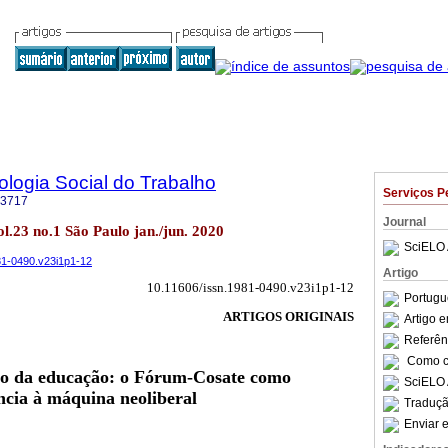
logia Social do Trabalho
Serviços P
-3717
Journal
vol.23 no.1 São Paulo jan./jun. 2020
SciELO 
981-0490.v23i1p1-12
Artigo
10.11606/issn.1981-0490.v23i1p1-12
Portugu
ARTIGOS ORIGINAIS
Artigo 
Referên
Como ci
o da educação: o Fórum-Cosate como
SciELO 
ência à máquina neoliberal
Traduçã
Enviar e