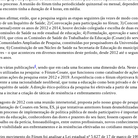
 do processo. A reunião do fórum tinha periodicidade quinzenal ou mensal, depende
a encontro tinha a duração de 4 horas, em média.
os afirmar, então, que a pesquisa seguiu as etapas seguintes (às vezes de modo co
io de um Inquérito de Saúde; 2) Convocação para participação no fórum; 3) Concom
nsal) entre os anos de 2012 e 2014, houve decisão colegiada e escolha de duas esc
Comissões de Saúde na rede estadual de educação; 4) Formulação, aprovação e san
2016, que criou as Comissões de Saúde do Trabalhador da Educação (Cosate) do ser
 Comunidades Ampliadas de Pesquisa, constituídas por pesquisadores da Universidad
erra; 6) Constituição de um Núcleo de Saúde na Secretaria de Educação do municíp
tores – o que aconteceu em diversos momentos deste período, desde 2012 até o segu
es anos.
4
m várias publicações
, sendo que em cada uma focamos uma dimensão dela. Neste a
as utilizadas na pesquisa: o Fórum-Cosate, que funcionou como catalisador de ações
outras ações da pesquisa entre 2012 e 2019. A experiência com o fórum objetivava fo
frente a uma racionalidade neoliberal, que toma a educação como bem privado e de
quérito de saúde. A direção ético-política da pesquisa foi efetivada a partir de um
ma a incitar a criação de táticas de resistência e enfrentamento coletivo.
agosto de 2012 com uma reunião intersetorial, proposta pelo nosso grupo de pesqu
plantação de Cosates em Serra, ES, já que tentativas anteriores foram desmobilizad
m processo de implementação de política pública de modo participativo é importan
ores da educação, conhecedores das dores e prazeres do seu fazer, fossem capazes de
balho ou da perícia, fonoaudiólogos, entre outros profissionais, novos conheciment
r visibilidade aos enfrentamentos e às resistências efetivadas no cotidiano municipa
iro movimento do Fórum foi analisar a Lei estadual nº 5.627 de 17 de março de 19