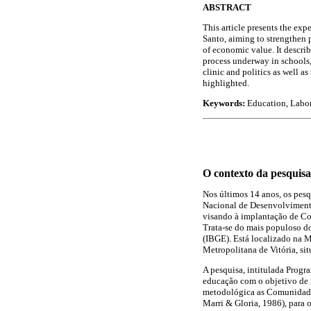
ABSTRACT
This article presents the exp
Santo, aiming to strengthen p
of economic value. It describ
process underway in schools,
clinic and politics as well as
highlighted.
Keywords:
Education, Labo
O contexto da pesquisa
Nos últimos 14 anos, os pes
Nacional de Desenvolvimento
visando à implantação de Com
Trata-se do mais populoso do
(IBGE). Está localizado na M
Metropolitana de Vitória, sit
A pesquisa, intitulada Progr
educação com o objetivo de 
metodológica as Comunidade
Marri & Gloria, 1986), para 