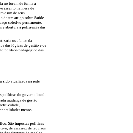
ida no fórum de forma a
ve assento na mesa de
teve um de seus
ão de um artigo sobre Saúde
spaço coletivo permanente,
 e abertura à polissemia das
izaria os efeitos da
os das lógicas de gestão e de
eto político-pedagógico das
m sido atualizada na rede
 políticas do governo local.
a cada mudança de gestão
etitividade,
temporalidades menos
lico. São impostas políticas
tivo, de escassez de recursos
ão dos diretores de escolas