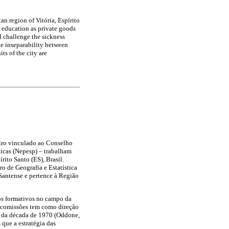
an region of Vitória, Espírito
s education as private goods
d challenge the sickness
he inseparability between
its of the city are
eiro vinculado ao Conselho
icas (Nepesp) – trabalham
ito Santo (ES), Brasil.
o de Geografia e Estatística
-Santense e pertence à Região
sos formativos no campo da
s comissões tem como direção
 da década de 1970 (Oddone,
 que a estratégia das