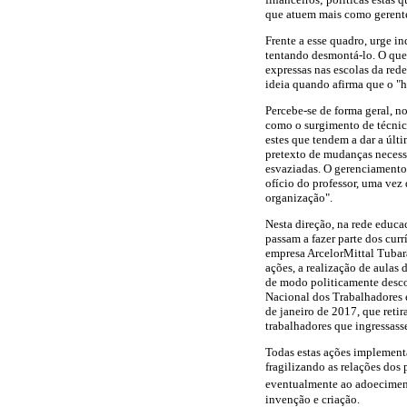
que atuem mais como gerente
Frente a esse quadro, urge 
tentando desmontá-lo. O que
expressas nas escolas da re
ideia quando afirma que o "h
Percebe-se de forma geral, n
como o surgimento de técni
estes que tendem a dar a últ
pretexto de mudanças necessár
esvaziadas. O gerenciamento 
ofício do professor, uma vez
organização".
Nesta direção, na rede educa
passam a fazer parte dos cu
empresa ArcelorMittal Tubarã
ações, a realização de aulas
de modo politicamente desco
Nacional dos Trabalhadores 
de janeiro de 2017, que reti
trabalhadores que ingressasse
Todas estas ações implementa
fragilizando as relações dos 
eventualmente ao adoeciment
invenção e criação.