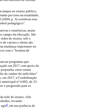
 ataque ao ensino público,
adas por essa racionalidade,
(2004, p. 3) corrobora essa
 ideal pedagógico".
ivas e estatísticas, assim
no campo da educação. São
 redes de ensino, sob o
s de valores e ideias são
z uma mudança importante no
arecer com o "homem da
inanciar programas que
lançado em 2017 com apoio da
 propunha, entre outras
ção do caráter do indivíduo"
so, em 2017, a Confederação
 municipal nº 4.602, de 23
io e progressão para os
 da rede de ensino, vêm
trabalho, levando
8
 agir
, em sua potência de