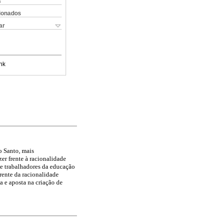
s
cionados
ar
nk
o Santo, mais
er frente à racionalidade
e trabalhadores da educação
rente da racionalidade
a e aposta na criação de