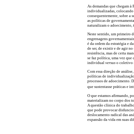
As demandas que chegam à Pe
individualizadas, colocando 
consequentemente, sobre a su
as políticas de governamenta
naturalizam o adoecimento,
Neste sentido, um primeiro de
engrenagens governamentais em
é da ordem da estratégia e d
de ser, de existir e de agir n
resistência, mas de certa man
se faz política, uma vez que 
individual
versus
o coletivo
Com essa direção de análise,
políticas de individualizaçã
processos de adoecimento. D
que sustentasse práticas e i
O que estamos afirmando, port
materializam no corpo dos tr
A questão clínica do trabalh
que pode provocar disfuncio
deslocamento radical das aná
expansão da vida em suas di