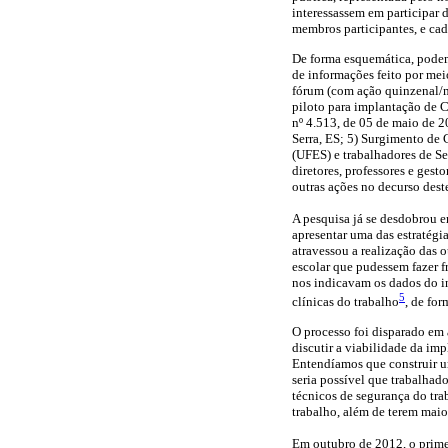
interessassem em participar
membros participantes, e cad
De forma esquemática, podem
de informações feito por me
fórum (com ação quinzenal/me
piloto para implantação de 
nº 4.513, de 05 de maio de 
Serra, ES; 5) Surgimento de
(UFES) e trabalhadores de S
diretores, professores e ges
outras ações no decurso dest
A pesquisa já se desdobrou e
apresentar uma das estratégi
atravessou a realização das 
escolar que pudessem fazer 
nos indicavam os dados do in
5
clínicas do trabalho
, de for
O processo foi disparado em 
discutir a viabilidade da im
Entendíamos que construir u
seria possível que trabalhad
técnicos de segurança do tra
trabalho, além de terem maio
Em outubro de 2012, o prime