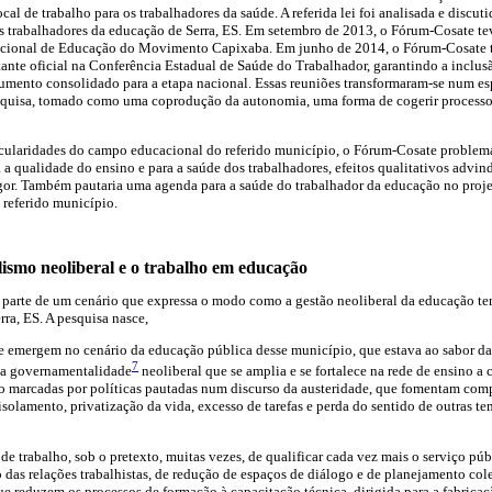
al de trabalho para os trabalhadores da saúde. A referida lei foi analisada e discut
os trabalhadores da educação de Serra, ES. Em setembro de 2013, o Fórum-Cosate te
acional de Educação do Movimento Capixaba. Em junho de 2014, o Fórum-Cosate 
nte oficial na Conferência Estadual de Saúde do Trabalhador, garantindo a inclus
cumento consolidado para a etapa nacional. Essas reuniões transformaram-se num e
squisa, tomado como uma coprodução da autonomia, uma forma de cogerir processos
cularidades do campo educacional do referido município, o Fórum-Cosate problemat
 a qualidade do ensino e para a saúde dos trabalhadores, efeitos qualitativos advind
igor. Também pautaria uma agenda para a saúde do trabalhador da educação no proj
 referido município.
lismo neoliberal e o trabalho em educação
 parte de um cenário que expressa o modo como a gestão neoliberal da educação te
ra, ES. A pesquisa nasce,
e emergem no cenário da educação pública desse município, que estava ao sabor das
7
ma governamentalidade
neoliberal que se amplia e se fortalece na rede de ensino 
o marcadas por políticas pautadas num discurso da austeridade, que fomentam comp
isolamento, privatização da vida, excesso de tarefas e perda do sentido de outras 
de trabalho, sob o pretexto, muitas vezes, de qualificar cada vez mais o serviço púb
 das relações trabalhistas, de redução de espaços de diálogo e de planejamento cole
que reduzem os processos de formação à capacitação técnica, dirigida para a fabricaç