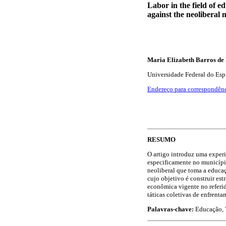
Labor in the field of e
against the neoliberal
Maria Elizabeth Barros de
Universidade Federal do Espír
Endereço para correspondên
RESUMO
O artigo introduz uma experi
especificamente no município
neoliberal que toma a educa
cujo objetivo é construir es
econômica vigente no referid
táticas coletivas de enfrent
Palavras-chave:
Educação, 