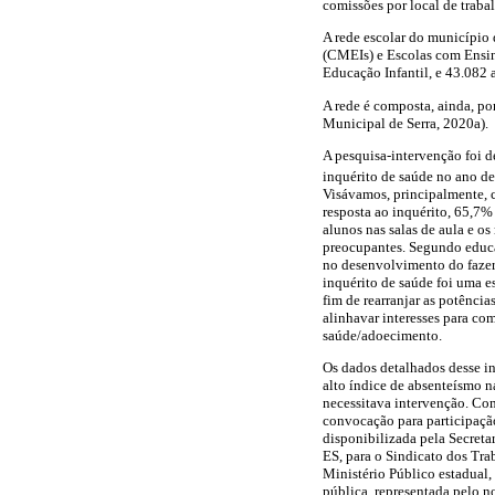
comissões por local de traba
A rede escolar do município 
(CMEIs) e Escolas com Ensin
Educação Infantil, e 43.082 
A rede é composta, ainda, po
Municipal de Serra, 2020a).
A pesquisa-intervenção foi d
inquérito de saúde no ano d
Visávamos, principalmente, 
resposta ao inquérito, 65,7
alunos nas salas de aula e 
preocupantes. Segundo educa
no desenvolvimento do fazer 
inquérito de saúde foi uma e
fim de rearranjar as potênci
alinhavar interesses para co
saúde/adoecimento.
Os dados detalhados desse i
alto índice de absenteísmo 
necessitava intervenção. Com
convocação para participação
disponibilizada pela Secretar
ES, para o Sindicato dos Tr
Ministério Público estadual
pública, representada pelo n