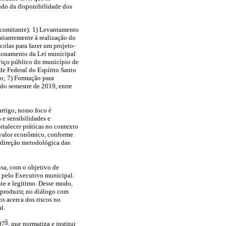
ndo da disponibilidade dos
ncomitante): 1) Levantamento
itantemente à realização do
olas para fazer um projeto-
cionamento da Lei municipal
viço público do município de
e Federal do Espírito Santo
io; 7) Formação para
ndo semestre de 2019, entre
rtigo, nosso foco é
 e sensibilidades e
rtalecer práticas no contexto
 valor econômico, conforme
a direção metodológica das
isa, com o objetivo de
as pelo Executivo municipal.
te e legítimo. Desse modo,
 produzir, no diálogo com
os acerca dos riscos no
l.
6
97
, que normatiza e institui