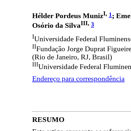
I,
1
Hélder Pordeus Muniz
; Eme
III,
3
Osório da Silva
I
Universidade Federal Fluminense 
II
Fundação Jorge Duprat Figueir
(Rio de Janeiro, RJ, Brasil)
III
Universidade Federal Fluminens
Endereço para correspondência
RESUMO