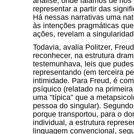
análise, onde falamos de nó
representar a partir das sign
Há nessas narrativas uma nat
às intenções pragmáticas qu
ações, revelam a singularidad
Todavia, avalia Politzer, Freu
reconhecer, na estrutura dram
testemunhava, leis que pudes
representando (em terceira 
intimidade. Para Freud, é co
psíquico (relatado na primeir
uma "típica" que a metapsicolo
pessoa do singular). Segundo 
porque transportou, para o d
individual, a estrutura repres
linguagem convencional, segu