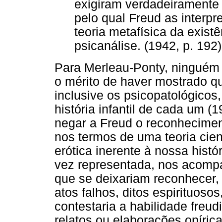
exigiram verdadeiramente
pelo qual Freud as interp
teoria metafísica da exis
psicanálise. (1942, p. 192)
Para Merleau-Ponty, ninguém p
o mérito de haver mostrado q
inclusive os psicopatológicos
história infantil de cada um 
negar a Freud o reconhecimento
nos termos de uma teoria cien
erótica inerente à nossa histó
vez representada, nos acomp
que se deixariam reconhecer,
atos falhos, ditos espirituos
contestaria a habilidade freu
relatos ou elaborações oníri