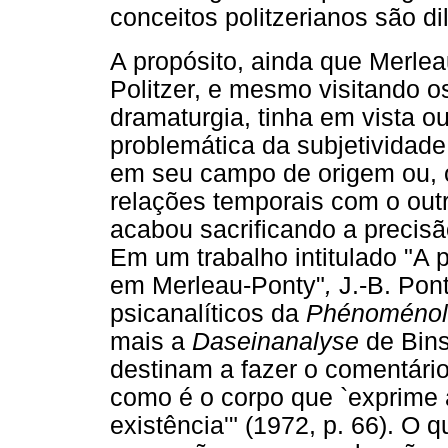
conceitos politzerianos são d
A propósito, ainda que Merle
Politzer, e mesmo visitando o
dramaturgia, tinha em vista ou
problemática da subjetividade
em seu campo de origem ou, 
relações temporais com o out
acabou sacrificando a precis
Em um trabalho intitulado "A 
em Merleau-Ponty"
,
J.-B. Pon
psicanalíticos da
Phénoménolo
mais a
Daseinanalyse
de Bins
destinam a fazer o comentário
como é o corpo que `exprime
existência'"
(1972, p. 66).
O qu