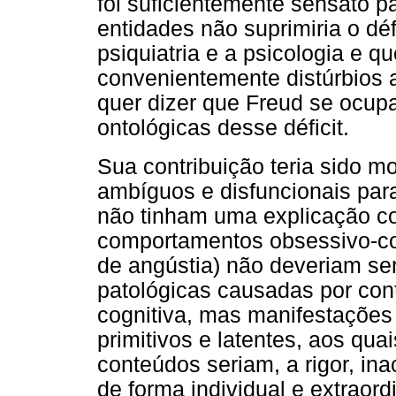
foi suficientemente sensato p
entidades não suprimiria o déf
psiquiatria e a psicologia e q
convenientemente distúrbios 
quer dizer que Freud se ocupa
ontológicas desse déficit.
Sua contribuição teria sido 
ambíguos e disfuncionais para
não tinham uma explicação c
comportamentos obsessivo-com
de angústia) não deveriam s
patológicas causadas por co
cognitiva, mas manifestações
primitivos e latentes, aos qu
conteúdos seriam, a rigor, i
de forma individual e extraor