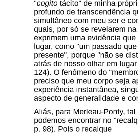
"
cogito
tácito" de minha própr
profundo de transcendência q
simultâneo com meu ser e com
quais, por só se revelarem n
exprimem uma evidência que 
lugar, como "um passado que
presente", porque "não se di
atrás de nosso olhar em lugar 
124). O fenômeno do "membro 
preciso que meu corpo seja 
experiência instantânea, sing
aspecto de generalidade e co
Aliás, para Merleau-Ponty, t
podemos encontrar no "recalqu
p. 98). Pois o recalque