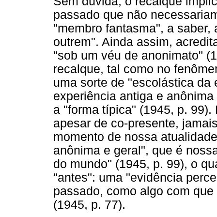
Sem dúvida, o recalque impli
passado que não necessariam
"membro fantasma", a saber, 
outrem". Ainda assim, acredi
"sob um véu de anonimato" (1
recalque, tal como no fenôm
uma sorte de "escolástica da 
experiência antiga e anônima
a "forma típica" (1945, p. 99).
apesar de co-presente, jamai
momento de nossa atualidade.
anônima e geral", que é noss
do mundo" (1945, p. 99), o q
"antes": uma "evidência perce
passado, como algo com que 
(1945, p. 77).