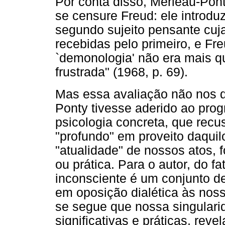
Por conta disso, Merleau-Pon
se censure Freud: ele introd
segundo sujeito pensante cu
recebidas pelo primeiro, e F
`demonologia' não era mais 
frustrada" (1968, p. 69).
Mas essa avaliação não nos de
Ponty tivesse aderido ao pr
psicologia concreta, que recu
"profundo" em proveito daqui
"atualidade" de nossos atos, f
ou prática. Para o autor, do f
inconsciente é um conjunto d
em oposição dialética às nos
se segue que nossa singularid
significativas e práticas, rev