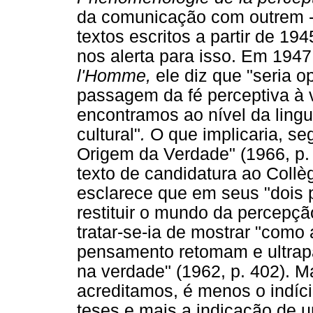
da comunicação com outrem - 
textos escritos a partir de 1
nos alerta para isso. Em 1947
l'Homme,
ele diz que "seria o
passagem da fé perceptiva à v
encontramos ao nível da ling
cultural"
.
O que implicaria, se
Origem da Verdade" (1966, p
texto de candidatura ao Coll
esclarece que em seus "dois p
restituir o mundo da percepçã
tratar-se-ia de mostrar "com
pensamento retomam e ultrap
na verdade"
(1962, p. 402). 
acreditamos, é menos o indíc
teses e mais a indicação de u