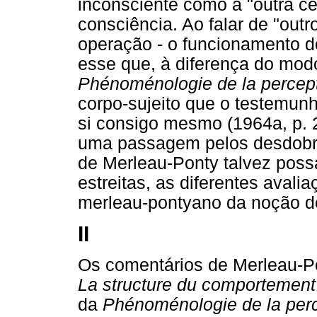
inconsciente como a "outra cen
consciência. Ao falar de "outr
operação - o funcionamento 
esse que, à diferença do mod
Phénoménologie de la percep
corpo-sujeito que o testemunh
si consigo mesmo (1964a, p. 
uma passagem pelos desdobra
de Merleau-Ponty talvez poss
estreitas, as diferentes avali
merleau-pontyano da noção de
II
Os comentários de Merleau-P
La structure du comportemen
da
Phénoménologie de la per