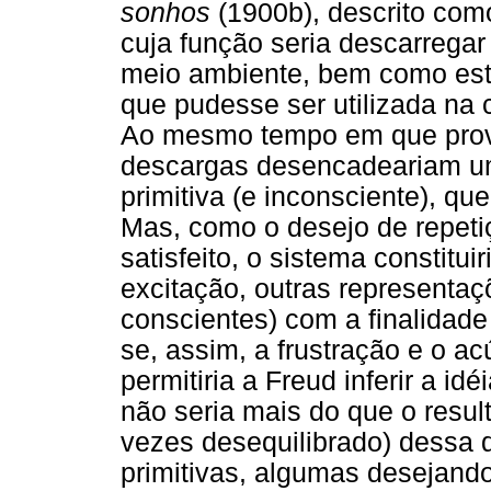
sonhos
(1900b), descrito com
cuja função seria descarrega
meio ambiente, bem como est
que pudesse ser utilizada na
Ao mesmo tempo em que pro
descargas desencadeariam u
primitiva (e inconsciente), qu
Mas, como o desejo de repeti
satisfeito, o sistema constitui
excitação, outras representaç
conscientes) com a finalidade 
se, assim, a frustração e o a
permitiria a Freud inferir a i
não seria mais do que o resul
vezes desequilibrado) dessa d
primitivas, algumas desejando