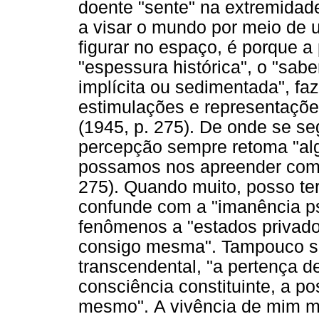
doente "sente" na extremidade
a visar o mundo por meio de 
figurar no espaço, é porque a 
"espessura histórica", o "saber
implícita ou sedimentada", fa
estimulações e representaçõe
(1945, p. 275). De onde se se
percepção sempre retoma "al
possamos nos apreender como
275). Quando muito, posso t
confunde com a
"imanência ps
fenômenos a "estados privado
consigo mesma".
Tampouco s
transcendental, "a pertença 
consciência constituinte, a p
mesmo".
A vivência de mim 