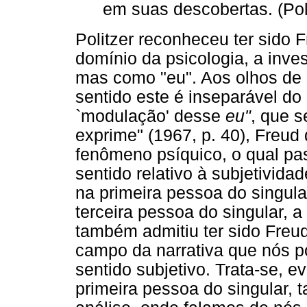
em suas descobertas. (Poli
Politzer reconheceu ter sido F
domínio da psicologia, a inv
mas como "eu". Aos olhos de P
sentido este é inseparável do
`modulação' desse
eu"
, que s
exprime" (1967, p. 40), Freud 
fenômeno psíquico, o qual p
sentido relativo à subjetivid
na primeira pessoa do singul
terceira pessoa do singular, a 
também admitiu ter sido Freu
campo da narrativa que nós 
sentido subjetivo. Trata-se, 
primeira pessoa do singular, 