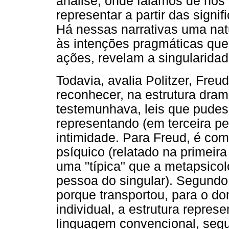
análise, onde falamos de nó
representar a partir das sign
Há nessas narrativas uma nat
às intenções pragmáticas qu
ações, revelam a singularidad
Todavia, avalia Politzer, Freu
reconhecer, na estrutura dram
testemunhava, leis que pudes
representando (em terceira 
intimidade. Para Freud, é co
psíquico (relatado na primeir
uma "típica" que a metapsicolo
pessoa do singular). Segundo 
porque transportou, para o d
individual, a estrutura repres
linguagem convencional, segu