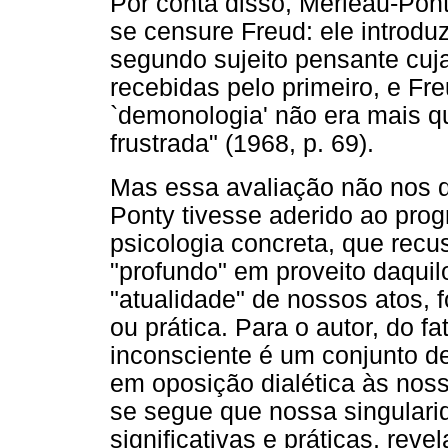
Por conta disso, Merleau-Pon
se censure Freud: ele introd
segundo sujeito pensante cu
recebidas pelo primeiro, e F
`demonologia' não era mais 
frustrada" (1968, p. 69).
Mas essa avaliação não nos de
Ponty tivesse aderido ao pr
psicologia concreta, que recu
"profundo" em proveito daqui
"atualidade" de nossos atos, f
ou prática. Para o autor, do f
inconsciente é um conjunto d
em oposição dialética às nos
se segue que nossa singularid
significativas e práticas, rev