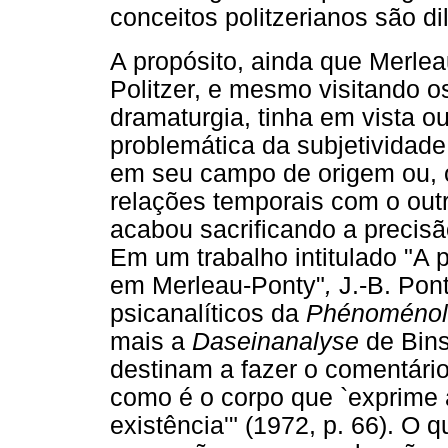
conceitos politzerianos são d
A propósito, ainda que Merle
Politzer, e mesmo visitando o
dramaturgia, tinha em vista ou
problemática da subjetividade
em seu campo de origem ou, 
relações temporais com o out
acabou sacrificando a precis
Em um trabalho intitulado "A 
em Merleau-Ponty"
,
J.-B. Pon
psicanalíticos da
Phénoménolo
mais a
Daseinanalyse
de Bins
destinam a fazer o comentário
como é o corpo que `exprime
existência'"
(1972, p. 66).
O qu