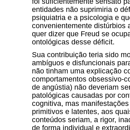
foi suficientemente sensato p
entidades não suprimiria o déf
psiquiatria e a psicologia e q
convenientemente distúrbios 
quer dizer que Freud se ocupa
ontológicas desse déficit.
Sua contribuição teria sido 
ambíguos e disfuncionais para
não tinham uma explicação c
comportamentos obsessivo-com
de angústia) não deveriam s
patológicas causadas por co
cognitiva, mas manifestações
primitivos e latentes, aos qu
conteúdos seriam, a rigor, i
de forma individual e extraor