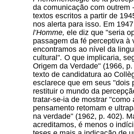
da comunicação com outrem - 
textos escritos a partir de 1
nos alerta para isso. Em 1947
l'Homme,
ele diz que "seria o
passagem da fé perceptiva à v
encontramos ao nível da ling
cultural"
.
O que implicaria, se
Origem da Verdade" (1966, p
texto de candidatura ao Coll
esclarece que em seus "dois p
restituir o mundo da percepçã
tratar-se-ia de mostrar "com
pensamento retomam e ultrap
na verdade"
(1962, p. 402). 
acreditamos, é menos o indíc
teses e mais a indicação de u