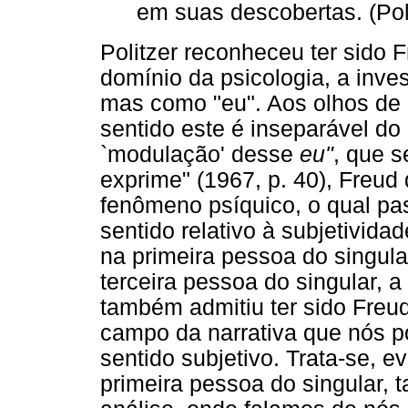
em suas descobertas. (Poli
Politzer reconheceu ter sido F
domínio da psicologia, a inv
mas como "eu". Aos olhos de P
sentido este é inseparável do
`modulação' desse
eu"
, que s
exprime" (1967, p. 40), Freud 
fenômeno psíquico, o qual p
sentido relativo à subjetivid
na primeira pessoa do singul
terceira pessoa do singular, a 
também admitiu ter sido Freu
campo da narrativa que nós 
sentido subjetivo. Trata-se, 
primeira pessoa do singular, 