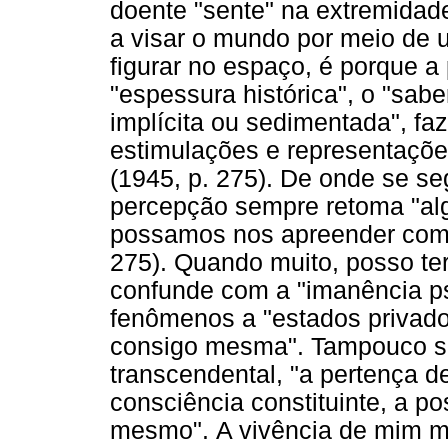
doente "sente" na extremidade
a visar o mundo por meio de 
figurar no espaço, é porque a 
"espessura histórica", o "saber
implícita ou sedimentada", fa
estimulações e representaçõe
(1945, p. 275). De onde se se
percepção sempre retoma "al
possamos nos apreender como
275). Quando muito, posso t
confunde com a
"imanência ps
fenômenos a "estados privado
consigo mesma".
Tampouco s
transcendental, "a pertença 
consciência constituinte, a p
mesmo".
A vivência de mim 