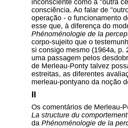
inconsciente como a "outra cen
consciência. Ao falar de "outr
operação - o funcionamento 
esse que, à diferença do mod
Phénoménologie de la percep
corpo-sujeito que o testemunh
si consigo mesmo (1964a, p. 
uma passagem pelos desdobra
de Merleau-Ponty talvez poss
estreitas, as diferentes avali
merleau-pontyano da noção de
II
Os comentários de Merleau-P
La structure du comportemen
da
Phénoménologie de la per