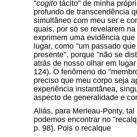
"
cogito
tácito" de minha própr
profundo de transcendência q
simultâneo com meu ser e com
quais, por só se revelarem n
exprimem uma evidência que 
lugar, como "um passado que
presente", porque "não se di
atrás de nosso olhar em lugar 
124). O fenômeno do "membro 
preciso que meu corpo seja 
experiência instantânea, sing
aspecto de generalidade e co
Aliás, para Merleau-Ponty, t
podemos encontrar no "recalqu
p. 98). Pois o recalque