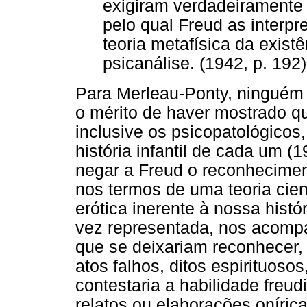
exigiram verdadeiramente
pelo qual Freud as interp
teoria metafísica da exis
psicanálise. (1942, p. 192)
Para Merleau-Ponty, ninguém p
o mérito de haver mostrado q
inclusive os psicopatológicos
história infantil de cada um 
negar a Freud o reconhecimento
nos termos de uma teoria cien
erótica inerente à nossa histó
vez representada, nos acomp
que se deixariam reconhecer,
atos falhos, ditos espirituos
contestaria a habilidade freu
relatos ou elaborações oníri