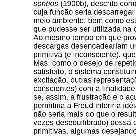
sonhos
(1900b), descrito com
cuja função seria descarrega
meio ambiente, bem como est
que pudesse ser utilizada na
Ao mesmo tempo em que pro
descargas desencadeariam u
primitiva (e inconsciente), qu
Mas, como o desejo de repeti
satisfeito, o sistema constitui
excitação, outras representaç
conscientes) com a finalidade 
se, assim, a frustração e o a
permitiria a Freud inferir a i
não seria mais do que o resul
vezes desequilibrado) dessa d
primitivas, algumas desejando