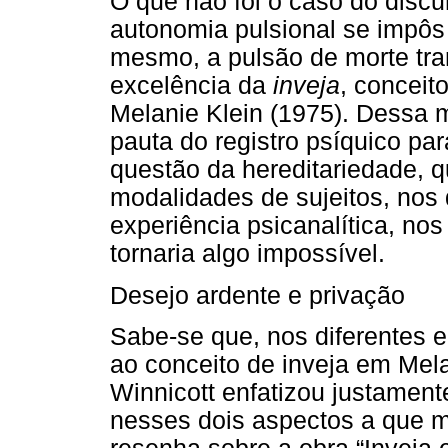
O que não foi o caso do discur
autonomia pulsional se impôs 
mesmo, a pulsão de morte tra
excelência da
inveja
, concei
Melanie Klein (1975). Dessa 
pauta do registro psíquico par
questão da hereditariedade, q
modalidades de sujeitos, nos q
experiência psicanalítica, no
tornaria algo impossível.
Desejo ardente e privação
Sabe-se que, nos diferentes e
ao conceito de inveja em Mela
Winnicott enfatizou justament
nesses dois aspectos a que m