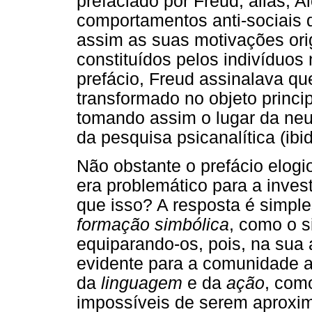
prefaciado por Freud, aliás, 
comportamentos anti-sociais 
assim as suas motivações orig
constituídos pelos indivíduos n
prefácio, Freud assinalava que
transformado no objeto princip
tomando assim o lugar da neur
da pesquisa psicanalítica (ibid
Não obstante o prefácio elogi
era problemático para a inves
que isso? A resposta é simpl
formação simbólica
, como o 
equiparando-os, pois, na sua a
evidente para a comunidade an
da
linguagem
e da
ação
, como
impossíveis de serem aproxi