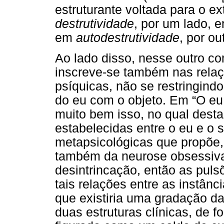
estruturante voltada para o ex
destrutividade
, por um lado, e
em
autodestrutividade
, por ou
Ao lado disso, nesse outro co
inscreve-se também nas relaç
psíquicas, não se restringind
do eu com o objeto. Em “O eu 
muito bem isso, no qual desta
estabelecidas entre o eu e o 
metapsicológicas que propõe
também da neurose obsessiva (
desintrincação, então as puls
tais relações entre as instân
que existiria uma gradação d
duas estruturas clínicas, de f