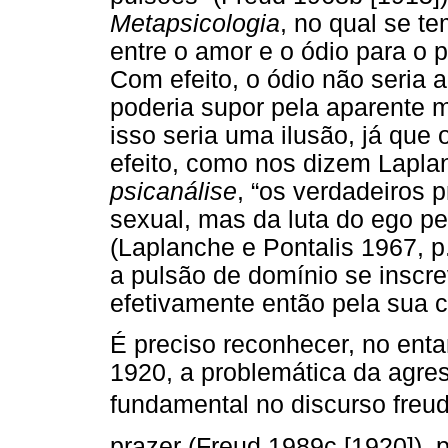
Metapsicologia
, no qual se te
entre o amor e o ódio para o
Com efeito, o ódio não seria 
poderia supor pela aparente 
isso seria uma ilusão, já que
efeito, como nos dizem Lapla
psicanálise
, “os verdadeiros 
sexual, mas da luta do ego p
(Laplanche e Pontalis 1967, p
a pulsão de domínio se inscre
efetivamente então pela sua 
É preciso reconhecer, no ent
1920, a problemática da agr
fundamental no discurso freud
prazer (Freud 1989c [1920]), 