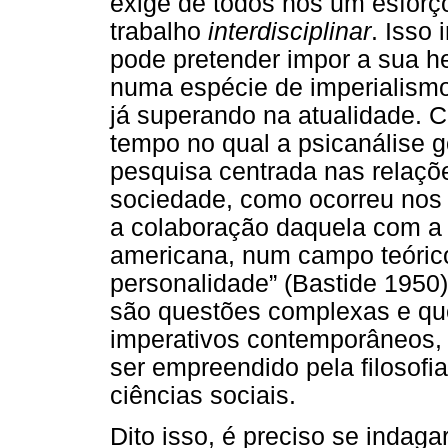
exige de todos nós um esforço
trabalho
interdisciplinar
. Isso
pode pretender impor a sua h
numa espécie de imperialismo
já superando na atualidade. C
tempo no qual a psicanálise g
pesquisa centrada nas relaçõe
sociedade, como ocorreu nos 
a colaboração daquela com a e
americana, num campo teórico 
personalidade” (Bastide 1950).
são questões complexas e qu
imperativos contemporâneos, um
ser empreendido pela filosofi
ciências sociais.
Dito isso, é preciso se indag