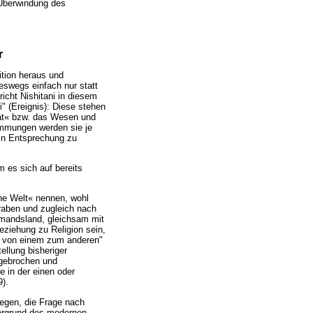
 Überwindung des
r
ition heraus und
neswegs einfach nur statt
icht Nishitani in diesem
i" (Ereignis): Diese stehen
tät« bzw. das Wesen und
timmungen werden sie je
 in Entsprechung zu
m es sich auf bereits
rne Welt« nennen, wohl
raben und zugleich nach
iemandsland, gleichsam mit
eziehung zu Religion sein,
ei von einem zum anderen"
tellung bisheriger
 gebrochen und
e in der einen oder
).
iegen, die Frage nach
tergrund des modernen