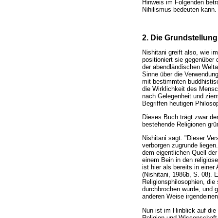
Hinweis im Folgenden betr
Nihilismus bedeuten kann.
2. Die Grundstellun
Nishitani greift also, wie
positioniert sie gegenüber
der abendländischen Weltan
Sinne über die Verwendung
mit bestimmten buddhistisc
die Wirklichkeit des Mensc
nach Gelegenheit und zieml
Begriffen heutigen Philoso
Dieses Buch trägt zwar d
bestehende Religionen grü
Nishitani sagt: "Dieser V
verborgen zugrunde liegen
dem eigentlichen Quell der
einem Bein in den religiös
ist hier als bereits in ei
(Nishitani, 1986b, S. 08). 
Religionsphilosophien, di
durchbrochen wurde, und ge
anderen Weise irgendeinen
Nun ist im Hinblick auf di
Religion und Wissenschaft