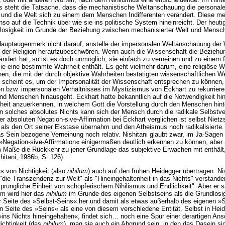
s steht die Tatsache, dass die mechanistische Weltanschauung die personal
und die Welt sich zu einem dem Menschen Indifferenten verändert. Diese m
so auf die Technik über wie sie ins politische System hineinreicht. Der heutig
nnlosigkeit im Grunde der Beziehung zwischen mechanisierter Welt und Mensc
 Hauptaugenmerk nicht darauf, anstelle der impersonalen Weltanschauung der
 der Religion heraufzubeschwören. Wenn auch die Wissenschaft die Beziehu
ändert hat, so ist es doch unmöglich, sie einfach zu verneinen und zu einem 
ie eine bestimmte Wahrheit enthält. Es geht vielmehr darum, eine religiöse
n, die mit der durch objektive Wahrheiten bestätigten wissenschaftlichen W
e scheint es, um der Impersonalität der Wissenschaft entsprechen zu können, 
en bzw. impersonalen Verhältnisses im Mystizismus von Eckhart zu rekurriere
und Menschen hinausgeht. Eckhart hatte bekanntlich auf die Notwendigkeit h
heit anzuerkennen, in welchem Gott die Vorstellung durch den Menschen hinte
in solches absolutes Nichts kann sich der Mensch durch die radikale Selbstve
er absoluten Negation-sive-Affirmation bei Eckhart verglichen ist selbst Nie
it als den Ort seiner Ekstase übernahm und den Atheismus noch radikalisierte
 das Sein bezogene Verneinung noch relativ. Nishitani glaubt zwar, im Ja-Sage
 »Negation-sive-Affirmation« einigermaßen deutlich erkennen zu können, aber z
em Maße die Rückkehr zu jener Grundlage das subjektive Erwachen mit enthält
hitani, 1986b, S. 126).
s von Nichtigkeit (also
nihilum
) auch auf den frühen Heidegger übertragen. Nis
die Transzendenz zur Welt" als "Hineingehaltenheit in das Nichts" verstande
rsprüngliche Einheit von schöpferischem Nihilismus und Endlichkeit". Aber er s
em wird hier das
nihilum
im Grunde des eigenen Selbstseins als die Grundlosi
r Seite des »Selbst-Seins« her und damit als etwas außerhalb des eigenen 
n Seite des »Seins« als eine von diesem verschiedene Entität. Selbst in Hei
»ins Nichts hineingehalten«, findet sich… noch eine Spur einer derartigen Ans
ichtigkeit (das
nihilum
), mag sie auch ein Abgrund sein, in den das Dasein sic