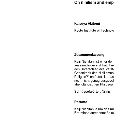
On nihilism and emp
Katsuya Akitomi
Kyoto Institute of Technol
Zusammenfassung
Keiji Nishitani ist einer 
auseinadergesetzt hat. Hie
den Unterschied des Verst
Gedankens des Nihilismus 
Religion?" entfaltet, ist d
noch nicht genug ausgesch
abendländischen Philosophi
Schlüsselwörter:
Nihilismu
Resumo
K
eiji Nishitani é um dos 
Em minha apresentação trat