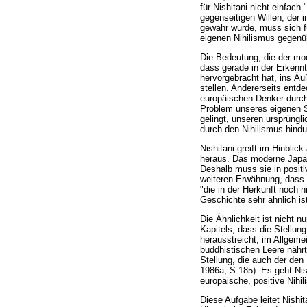
für Nishitani nicht einfach
gegenseitigen Willen, der 
gewahr wurde, muss sich f
eigenen Nihilismus gegenü
Die Bedeutung, die der mod
dass gerade in der Erkenntn
hervorgebracht hat, ins Äu
stellen. Andererseits entde
europäischen Denker durch
Problem unseres eigenen S
gelingt, unseren ursprüngl
durch den Nihilismus hindu
Nishitani greift im Hinblic
heraus. Das moderne Japan 
Deshalb muss sie in posit
weiteren Erwähnung, dass d
"die in der Herkunft noch
Geschichte sehr ähnlich is
Die Ähnlichkeit ist nicht 
Kapitels, dass die Stellun
herausstreicht, im Allgem
buddhistischen Leere nährt
Stellung, die auch der den
1986a, S.185). Es geht Nish
europäische, positive Nihi
Diese Aufgabe leitet Nish