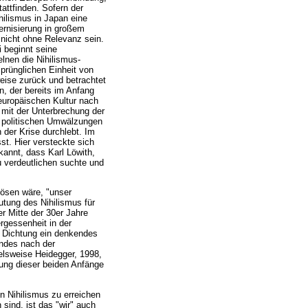
attfinden. Sofern der
hilismus in Japan eine
ernisierung in großem
 nicht ohne Relevanz sein.
i beginnt seine
lnen die Nihilismus-
prünglichen Einheit von
weise zurück und betrachtet
n, der bereits im Anfang
europäischen Kultur nach
 mit der Unterbrechung der
n politischen Umwälzungen
 der Krise durchlebt. Im
st. Hier versteckte sich
kannt, dass Karl Löwith,
 verdeutlichen suchte und
lösen wäre, "unser
utung des Nihilismus für
er Mitte der 30er Jahre
rgessenheit in der
s Dichtung ein denkendes
andes nach der
elsweise Heidegger, 1998,
hung dieser beiden Anfänge
n Nihilismus zu erreichen
 sind, ist das "wir" auch