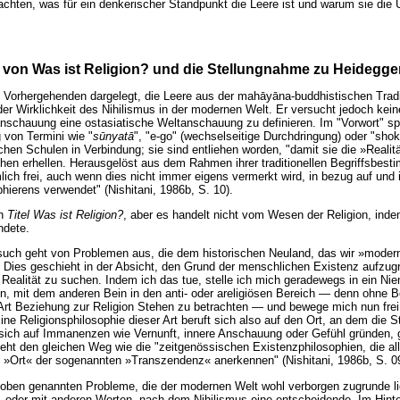
achten, was für ein denkerischer Standpunkt die Leere ist und warum sie die
g von Was ist Religion? und die Stellungnahme zu Heidegge
 im Vorhergehenden dargelegt, die Leere aus der mahāyāna-buddhistischen Trad
 der Wirklichkeit des Nihilismus in der modernen Welt. Er versucht jedoch kei
schauung eine ostasiatische Weltanschauung zu definieren. Im "Vorwort" spr
 von Termini wie "
sūnyatā
", "e-go" (wechselseitige Durchdringung) oder "shok
hen Schulen in Verbindung; sie sind entliehen worden, "damit sie die »Reali
hen erhellen. Herausgelöst aus dem Rahmen ihrer traditionellen Begriffsbes
ich frei, auch wenn dies nicht immer eigens vermerkt wird, in bezug auf und
phierens verwendet" (Nishitani, 1986b, S. 10).
en
Titel Was ist Religion?
, aber es handelt nicht vom Wesen der Religion, inde
ndete.
ersuch geht von Problemen aus, die dem historischen Neuland, das wir »mode
. Dies geschieht in der Absicht, den Grund der menschlichen Existenz aufzug
 Realität zu suchen. Indem ich das tue, stelle ich mich geradewegs in ein N
en, mit dem anderen Bein in den anti- oder areligiösen Bereich — denn ohne B
ner Art Beziehung zur Religion Stehen zu betrachten — und bewege mich nun fr
Eine Religionsphilosophie dieser Art beruft sich also auf den Ort, an dem die S
e sich auf Immanenzen wie Vernunft, innere Anschauung oder Gefühl gründen,
ht den gleichen Weg wie die "zeitgenössischen Existenzphilosophien, die all
 »Ort« der sogenannten »Transzendenz« anerkennen" (Nishitani, 1986b, S. 09
e oben genannten Probleme, die der modernen Welt wohl verborgen zugrunde l
, oder mit anderen Worten, nach dem Nihilismus eine entscheidende. Im Hin