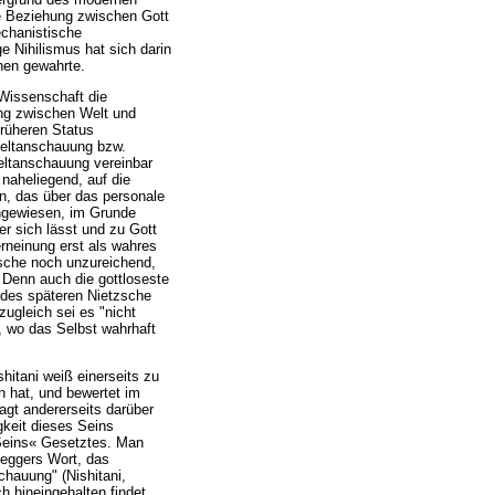
e Beziehung zwischen Gott
echanistische
e Nihilismus hat sich darin
hen gewahrte.
 Wissenschaft die
ng zwischen Welt und
früheren Status
 Weltanschauung bzw.
eltanschauung vereinbar
naheliegend, auf die
n, das über das personale
ingewiesen, im Grunde
r sich lässt und zu Gott
rneinung erst als wahres
tzsche noch unzureichend,
. Denn auch die gottloseste
n des späteren Nietzsche
ugleich sei es "nicht
, wo das Selbst wahrhaft
hitani weiß einerseits zu
n hat, und bewertet im
agt andererseits darüber
gkeit dieses Seins
»Seins« Gesetztes. Man
deggers Wort, das
chauung" (Nishitani,
h hineingehalten findet,