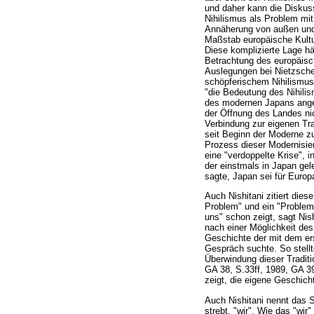
und daher kann die Diskuss
Nihilismus als Problem mit
Annäherung von außen und 
Maßstab europäische Kultur
Diese komplizierte Lage hä
Betrachtung des europäisch
Auslegungen bei Nietzsche,
schöpferischem Nihilismus 
"die Bedeutung des Nihilism
des modernen Japans angel
der Öffnung des Landes nic
Verbindung zur eigenen Tra
seit Beginn der Moderne zu
Prozess dieser Modernisier
eine "verdoppelte Krise", i
der einstmals in Japan ge
sagte, Japan sei für Europa
Auch Nishitani zitiert die
Problem" und ein "Problem 
uns" schon zeigt, sagt Nish
nach einer Möglichkeit des
Geschichte der mit dem er
Gespräch suchte. So stellt
Überwindung dieser Traditi
GA 38, S.33ff, 1989, GA 39
zeigt, die eigene Geschich
Auch Nishitani nennt das 
strebt, "wir". Wie das "wir