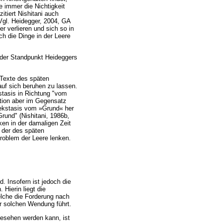
 immer die Nichtigkeit
tiert Nishitani auch
Vgl. Heidegger, 2004, GA
r verlieren und sich so in
ch die Dinge in der Leere
t der Standpunkt Heideggers
e Texte des späten
auf sich beruhen zu lassen.
stasis in Richtung "vom
ation aber im Gegensatz
 ekstasis vom »Grund« her
rund" (Nishitani, 1986b,
ken in der damaligen Zeit
d der des späten
roblem der Leere lenken.
. Insofern ist jedoch die
Hierin liegt die
elche die Forderung nach
ner solchen Wendung führt.
gesehen werden kann, ist