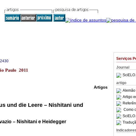
Serviços P
-2430
Journal
São Paulo 2011
SciELO 
artigo
Artigos
Alemão 
Artigo 
Referên
us und die Leere – Nishitani und
Como ci
SciELO 
 vazio – Nishitani e Heidegger
Traduçã
Indicadore