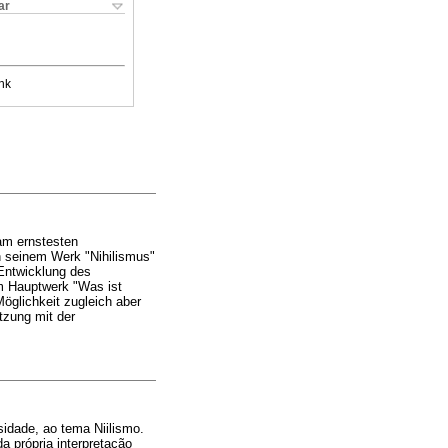
ar
nk
 am ernstesten
n seinem Werk "Nihilismus"
Entwicklung des
em Hauptwerk "Was ist
Möglichkeit zugleich aber
tzung mit der
sidade, ao tema Niilismo.
a própria interpretação