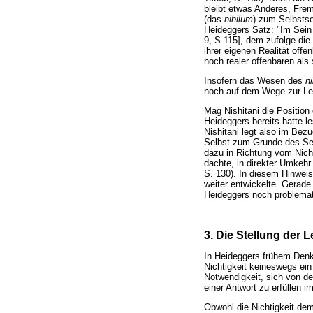
bleibt etwas Anderes, Frem
(das
nihilum
) zum Selbstse
Heideggers Satz: "Im Sein 
9, S.115], dem zufolge die 
ihrer eigenen Realität off
noch realer offenbaren als 
Insofern das Wesen des
n
noch auf dem Wege zur Leer
Mag Nishitani die Position
Heideggers bereits hatte l
Nishitani legt also im Bezu
Selbst zum Grunde des Selb
dazu in Richtung vom Nich
dachte, in direkter Umkehr
S. 130). In diesem Hinweis
weiter entwickelte. Gerade
Heideggers noch problemat
3. Die Stellung der L
In Heideggers frühem Denken
Nichtigkeit keineswegs ein
Notwendigkeit, sich von de
einer Antwort zu erfüllen i
Obwohl die Nichtigkeit de