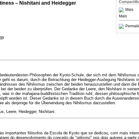
Compartilh
tiness – Nishitani and Heidegger
Mais
Mais
Permali
ogy
der bedeutendesten Philosophen der Kyoto-Schule, der sich mit dem Nihilismus
r geht es darum, durch die Betrachtung der Heidegger-Auslegung Nishitanis i
ändnisses des Nihilismus zwischen der beiden herauszustellen und dann die 
bei der beiden zu überprüfen. Der Gedanke der Leere, den Nishitani in sein
as, was in der mahajana-buddhistischen Tradition ruht, dessen philosophische 
öpft worden ist. Dieser Gedanke ist in diesem Buch durch die Auseinanderse
e als derjenige für die Überwindung des Nihilismus darzustellen.
s, Leere, Heidegger, Nishitani.
mais importantes filósofos da Escola de Kyoto que se dedicou, com mais inten
arei do desenvolvimento do conceito de "niilismo" nos dois autores a partir d