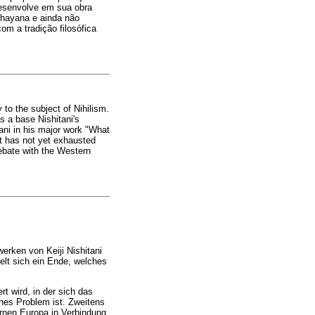
 desenvolve em sua obra
ahayana e ainda não
om a tradição filosófica
to the subject of Nihilism.
s a base Nishitani's
tani in his major work "What
t has not yet exhausted
debate with the Western
erken von Keiji Nishitani
elt sich ein Ende, welches
rt wird, in der sich das
ches Problem ist. Zweitens
rnen Europa in Verbindung,