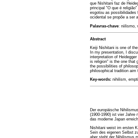
que Nishitani faz de Heide
principal "O que é religi
esgotou as possibilidades 
ocidental se propõe a ser a
Palavras-chave
: niilismo,
Abstract
Keiji Nishitani is one of t
In my presentation, I disc
interpretation of Heidegger
is religion" is the one th
the possibilities of philo
philosophical tradition ai
Key-words:
nihilism, empti
Der europäische Nihilismus
(1900-1990) ist vier Jahre
das moderne Japan erreicht
Nishitani weist im ersten K
Sein des eigenen Selbst zu
aber steht der Nihilismus