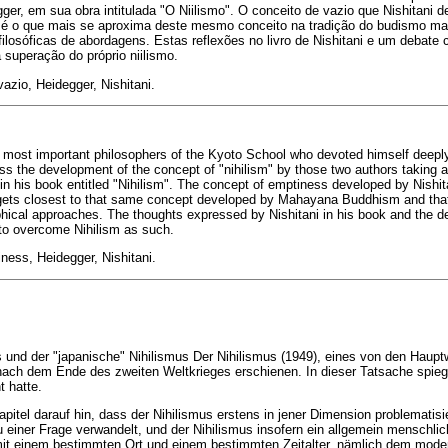
gger, em sua obra intitulada "O Niilismo". O conceito de vazio que Nishitani
ão" é o que mais se aproxima deste mesmo conceito na tradição do budismo m
filosóficas de abordagens. Estas reflexões no livro de Nishitani e um debate c
 superação do próprio niilismo.
 vazio, Heidegger, Nishitani.
he most important philosophers of the Kyoto School who devoted himself deeply 
uss the development of the concept of "nihilism" by those two authors taking a
 in his book entitled "Nihilism". The concept of emptiness developed by Nishi
at gets closest to that same concept developed by Mahayana Buddhism and tha
sophical approaches. The thoughts expressed by Nishitani in his book and the 
m to overcome Nihilism as such.
ness, Heidegger, Nishitani.
 und der "japanische" Nihilismus Der Nihilismus (1949), eines von den Hauptw
 nach dem Ende des zweiten Weltkrieges erschienen. In dieser Tatsache spieg
 hatte.
apitel darauf hin, dass der Nihilismus erstens in jener Dimension problematisie
 einer Frage verwandelt, und der Nihilismus insofern ein allgemein menschli
 mit einem bestimmten Ort und einem bestimmten Zeitalter, nämlich dem mode