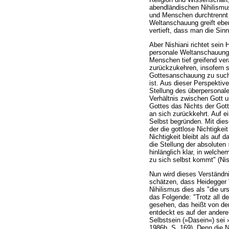
abendländischen Nihilismu
und Menschen durchtrennt 
Weltanschauung greift eben
vertieft, dass man die Si
Aber Nishiani richtet sein
personale Weltanschauung
Menschen tief greifend ver
zurückzukehren, insofern s
Gottesanschauung zu suche
ist. Aus dieser Perspektiv
Stellung des überpersonal
Verhältnis zwischen Gott 
Gottes das Nichts der Gott
an sich zurückkehrt. Auf e
Selbst begründen. Mit dies
der die gottlose Nichtigke
Nichtigkeit bleibt als auf
die Stellung der absoluten
hinlänglich klar, in welch
zu sich selbst kommt" (Nis
Nun wird dieses Verständni
schätzen, dass Heidegger "
Nihilismus dies als "die u
das Folgende: "Trotz all d
gesehen, das heißt von de
entdeckt es auf der andere
Selbstsein (»Dasein«) sei 
1986b, S. 169). Denn die N