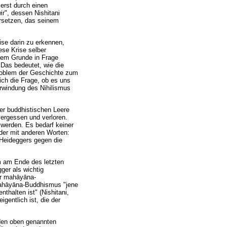
 erst durch einen
ir", dessen Nishitani
ersetzen, das seinem
ise darin zu erkennen,
iese Krise selber
hrem Grunde in Frage
 Das bedeutet, wie die
roblem der Geschichte zum
ch die Frage, ob es uns
erwindung des Nihilismus
der buddhistischen Leere
vergessen und verloren.
 werden. Es bedarf keiner
der mit anderen Worten:
 Heideggers gegen die
em am Ende des letzten
ger als wichtig
er mahāyāna-
 Mahāyāna-Buddhismus "jene
thalten ist" (Nishitani,
gentlich ist, die der
 den oben genannten