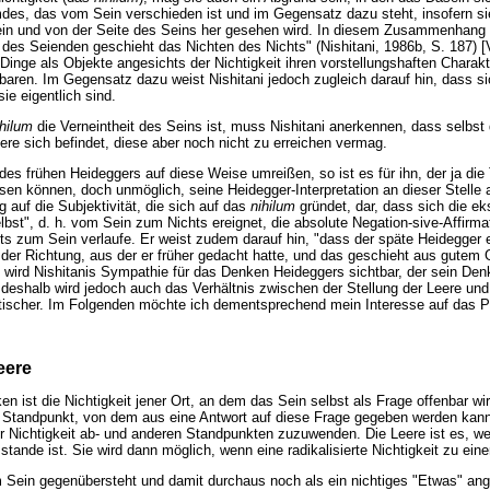
des, das vom Sein verschieden ist und im Gegensatz dazu steht, insofern sie
in und von der Seite des Seins her gesehen wird. In diesem Zusammenhang zi
des Seienden geschieht das Nichten des Nichts" (Nishitani, 1986b, S. 187) [
Dinge als Objekte angesichts der Nichtigkeit ihren vorstellungshaften Charakte
enbaren. Im Gegensatz dazu weist Nishitani jedoch zugleich darauf hin, dass si
sie eigentlich sind.
ihilum
die Verneintheit des Seins ist, muss Nishitani anerkennen, dass selbs
e sich befindet, diese aber noch nicht zu erreichen vermag.
 des frühen Heideggers auf diese Weise umreißen, so ist es für ihn, der ja di
esen können, doch unmöglich, seine Heidegger-Interpretation an dieser Stelle 
g auf die Subjektivität, die sich auf das
nihilum
gründet, dar, dass sich die ek
st", d. h. vom Sein zum Nichts ereignet, die absolute Negation-sive-Affirm
ts zum Sein verlaufe. Er weist zudem darauf hin, "dass der späte Heidegger
 der Richtung, aus der er früher gedacht hatte, und das geschieht aus gutem G
 wird Nishitanis Sympathie für das Denken Heideggers sichtbar, der sein Den
 deshalb wird jedoch auch das Verhältnis zwischen der Stellung der Leere un
ischer. Im Folgenden möchte ich dementsprechend mein Interesse auf das P
eere
 ist die Nichtigkeit jener Ort, an dem das Sein selbst als Frage offenbar wird
 Standpunkt, von dem aus eine Antwort auf diese Frage gegeben werden kann. 
r Nichtigkeit ab- und anderen Standpunkten zuzuwenden. Die Leere ist es, w
mstande ist. Sie wird dann möglich, wenn eine radikalisierte Nichtigkeit zu ei
m Sein gegenübersteht und damit durchaus noch als ein nichtiges "Etwas" an