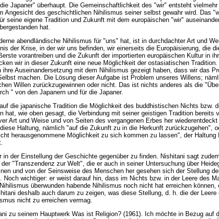
 "die Japaner" überhaupt. Die Gemeinschaftlichkeit des "wir" entsteht vielmehr
im Angesicht des geschichtlichen Nihilismus seiner selbst gewahr wird. Das "w
ür seine eigene Tradition und Zukunft mit dem europäischen "wir" auseinand
bergestanden hat.
erne abendländische Nihilismus für "uns" hat, ist in durchdachter Art und We
is der Krise, in der wir uns befinden, wir einerseits die Europäisierung, die d
ßerste vorantreiben und die Zukunft der importierten europäischen Kultur in i
cken wir in dieser Zukunft eine neue Möglichkeit der ostasiatischen Tradition.
 ihre Auseinandersetzung mit dem Nihilismus gezeigt haben, dass wir das P
elbst machen. Die Lösung dieser Aufgabe ist Problem unseres Willens; nämli
ichen Willen zurückzugewinnen oder nicht. Das ist nichts anderes als die "Üb
rch " von den Japanern und für die Japaner.
k auf die japanische Tradition die Möglichkeit des buddhistischen Nichts bzw. 
hat, wie oben gesagt, die Verbindung mit seiner geistigen Tradition bereits 
iver Art und Weise und von Seiten des vergangenen Erbes her wiederentdeckt
iese Haltung, nämlich "auf die Zukunft zu in die Herkunft zurückzugehen", o
 nicht herausgenommene Möglichkeit zu sich kommen zu lassen", der Haltung
t.
nur in der Einstellung der Geschichte gegenüber zu finden. Nishitani sagt zud
g der "Transzendenz zur Welt", die er auch in seiner Untersuchung über Heideg
einen und von der Seinsweise des Menschen her gesehen sich der Stellung d
. Noch wichtiger: er weist darauf hin, dass im Nichts bzw. in der Leere des
 Nihilismus überwunden habende Nihilismus noch nicht hat erreichen können, en
itani deshalb auch darum zu zeigen, was diese Stellung, d. h. die der Leere ei
lismus nicht zu erreichen vermag.
itani zu seinem Hauptwerk Was ist Religion? (1961). Ich möchte in Bezug auf