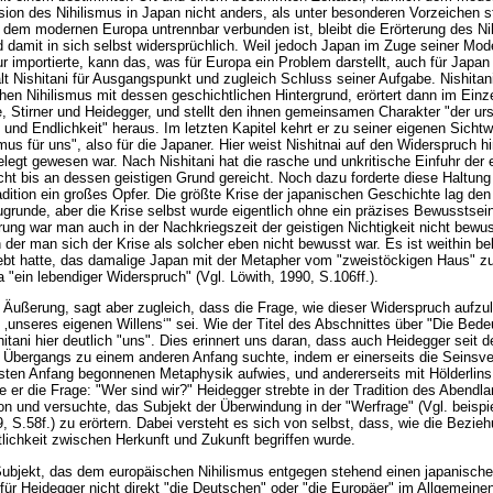
ion des Nihilismus in Japan nicht anders, als unter besonderen Vorzeichen st
 dem modernen Europa untrennbar verbunden ist, bleibt die Erörterung des Ni
damit in sich selbst widersprüchlich. Weil jedoch Japan im Zuge seiner Mod
 importierte, kann das, was für Europa ein Problem darstellt, auch für Japan
lt Nishitani für Ausgangspunkt und zugleich Schluss seiner Aufgabe. Nishitan
en Nihilismus mit dessen geschichtlichen Hintergrund, erörtert dann im Einze
 Stirner und Heidegger, und stellt den ihnen gemeinsamen Charakter "der urs
und Endlichkeit" heraus. Im letzten Kapitel kehrt er zu seiner eigenen Sicht
us für uns", also für die Japaner. Hier weist Nishitnai auf den Widerspruch hi
egt gewesen war. Nach Nishitani hat die rasche und unkritische Einfuhr der 
ht bis an dessen geistigen Grund gereicht. Noch dazu forderte diese Haltung
dition ein großes Opfer. Die größte Krise der japanischen Geschichte lag de
grunde, aber die Krise selbst wurde eigentlich ohne ein präzises Bewusstsein
ung war man auch in der Nachkriegszeit der geistigen Nichtigkeit nicht bewus
n der man sich der Krise als solcher eben nicht bewusst war. Es ist weithin be
lebt hatte, das damalige Japan mit der Metapher vom "zweistöckigen Haus" zu
 "ein lebendiger Widerspruch" (Vgl. Löwith, 1990, S.106ff.).
se Äußerung, sagt aber zugleich, dass die Frage, wie dieser Widerspruch aufzu
‚unseres eigenen Willens‘" sei. Wie der Titel des Abschnittes über "Die Bede
itani hier deutlich "uns". Dies erinnert uns daran, dass auch Heidegger seit d
 Übergangs zu einem anderen Anfang suchte, indem er einerseits die Seinsve
sten Anfang begonnenen Metaphysik aufwies, und andererseits mit Hölderlin
e er die Frage: "Wer sind wir?" Heidegger strebte in der Tradition des Abendl
on und versuchte, das Subjekt der Überwindung in der "Werfrage" (Vgl. beispi
, S.58f.) zu erörtern. Dabei versteht es sich von selbst, dass, wie die Bezie
tlichkeit zwischen Herkunft und Zukunft begriffen wurde.
Subjekt, das dem europäischen Nihilismus entgegen stehend einen japanische
" für Heidegger nicht direkt "die Deutschen" oder "die Europäer" im Allgemeinen