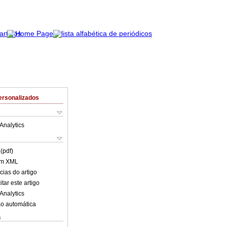
ersonalizados
Analytics
(pdf)
em XML
cias do artigo
tar este artigo
Analytics
o automática
s