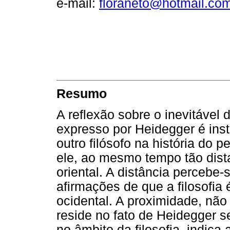
e-mail:
floraneto@hotmail.co
Resumo
A reflexão sobre o inevitável
expresso por Heidegger é ins
outro filósofo na história do
ele, ao mesmo tempo tão dist
oriental. A distância percebe
afirmações de que a filosofi
ocidental. A proximidade, não 
reside no fato de Heidegger s
no âmbito da filosofia, indica