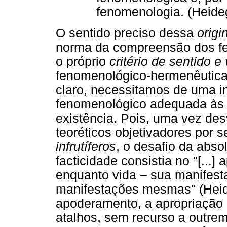
fenomenologia. (Heideg
O sentido preciso dessa
origi
norma da compreensão dos fen
o próprio
critério de sentido 
fenomenológico-hermenêuticas
claro, necessitamos de uma i
fenomenológico adequada às p
existência. Pois, uma vez de
teoréticos objetivadores po
infrutíferos
, o desafio da abso
facticidade consistia no "[...
enquanto vida – sua manifesta
manifestações mesmas" (Heide
apoderamento, a apropriação h
atalhos, sem recurso a outr