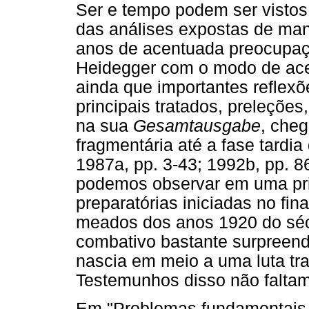
Ser e tempo podem ser vistos
das análises expostas de man
anos de acentuada preocupaç
Heidegger com o modo de ac
ainda que importantes reflex
principais tratados, preleções
na sua
Gesamtausgabe
, cheg
fragmentária até a fase tardi
1987a, pp. 3-43; 1992b, pp. 86
podemos observar em uma pri
preparatórias iniciadas no fi
meados dos anos 1920 do sé
combativo bastante surpreenden
nascia em meio a uma luta t
Testemunhos disso não faltam
Em "Problemas fundamentais 