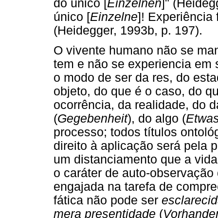
do único [
Einzelnen
]" (Heide
único [
Einzelne
]! Experiência
(Heidegger, 1993b, p. 197).
O vivente humano não se mani
tem e não se experiencia em
o modo de ser da res, do esta
objeto, do que é o caso, do qu
ocorrência, da realidade, do 
(
Gegebenheit
), do algo (
Etwa
processo; todos títulos ontol
direito à aplicação será pela
um distanciamento que a vida 
o caráter de auto-observação d
engajada na tarefa de compree
fática não pode ser
esclareci
mera presentidade
(
Vorhanden