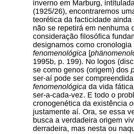
inverno em Marburg, intitulad
(1925/26), encontraremos uma 
teorética da facticidade ainda
não se repetirá em nenhuma 
consideração filosófica fund
designamos como cronologia
fenomenológica
[
phänomenolo
1995b, p. 199). No logos (dis
se como genos (origem) dos
ser-aí pode ser compreendi
fenomenológica
da vida fátic
ser-a-cada-vez. E todo o pro
cronogenética da existência
o
justamente aí. Ora, se essa v
busca a verdadeira origem vi
derradeira, mas nesta ou naque