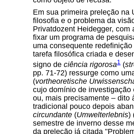
Em sua primeira preleção na U
filosofia e o problema da vis
Privatdozent Heidegger, com 
fixar um programa de pesquis
uma consequente redefinição 
tarefa filosófica criada e de
1
signo de
ciência rigorosa
(
st
pp. 71-72) ressurge como u
(
vortheoretische Urwissenscha
cujo domínio de investigação 
ou, mais precisamente – dito
tradicional pouco depois aba
circundante
(
Umwelterlebnis
)
semestre de inverno desse me
da preleção já citada "Probl