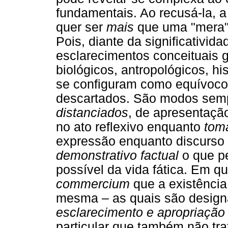
fundamentais. Ao recusá-la, 
quer ser
mais
que uma "mera" 
Pois, diante da significativida
esclarecimentos conceituais ge
biológicos, antropológicos, his
se configuram como equívocos
descartados. São modos semp
distanciados
, de apresentaçã
no ato reflexivo enquanto
tom
expressão enquanto discurso 
demonstrativo factual
o que p
possível da vida fática. Em q
commercium
que a existênci
mesma – as quais são design
esclarecimento e apropriação
particular que também não tra