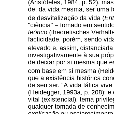
(Aristóteles, 1984, p. 52), ma
de, da vida mesma, ser uma f
de desvitalização da vida (
Ent
"ciência" – tomado em sentid
teórico
(theoretisches Verhalt
facticidade, porém, sendo vi
elevado e, assim, distanciad
investigativamente à sua próp
de deixar por si mesma que e
com base em si mesma (Heideg
que a existência histórica con
de seu ser. "A vida fática vive
(Heidegger, 1993a, p. 208); e 
vital (existencial), tema privil
qualquer tomada de conhecimen
explicação ou esclarecimento