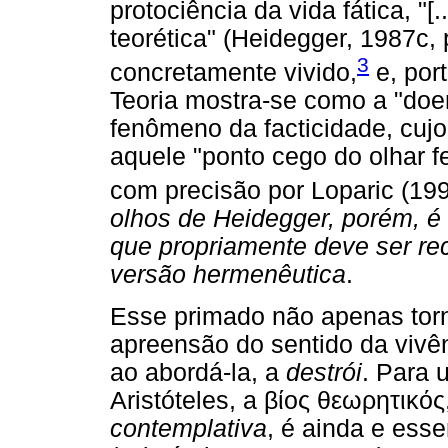
protociência da vida fática, "[
teorética" (Heidegger, 1987c
3
concretamente vivido,
e, por
Teoria mostra-se como a "doen
fenômeno da facticidade, cuj
aquele "ponto cego do olhar f
com precisão por Loparic (1996
olhos de Heidegger, porém, é o
que propriamente deve ser r
versão hermenêutica
.
Esse primado não apenas torna
apreensão do sentido da vivê
ao abordá-la, a
destrói
. Para 
Aristóteles, a βίος θεωρητικός
contemplativa
, é ainda e es