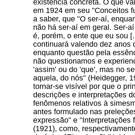
existência concreta. O que v
em 1924 em seu "Conceitos fun
a saber, que "O ser-aí, enqua
não há ser-aí em geral. Ser-
é, porém, o ente que eu sou [.
continuará valendo dez anos 
enquanto questão pela essênc
não questionamos e experien
'assim' ou do 'que', mas no se
aquela, do nós" (Heidegger, 19
tornar-se visível por que o pr
descrições e interpretações d
fenômenos relativos à simesm
antes formulado nas preleçõe
expressão" e "Interpretações 
(1921), como, respectivamente