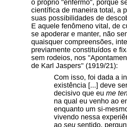
o próprio "enfermo", porque s
científica de maneira total, a
suas possibilidades de descobe
E aquele fenômeno vital, de c
se apoderar e manter, não sem
quaisquer compreensões, inte
previamente constituídos e f
sem rodeios, nos "Apontament
de Karl Jaspers" (1919/21):
Com isso, foi dada a i
existência [...] deve se
decisivo que eu
me te
na qual eu venho ao 
enquanto um si-mesmo,
vivendo nessa experiê
ao
seu
sentido, pergun