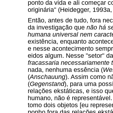
ponto da vida e ali começar
originária" (Heidegger, 1993a,
Então, antes de tudo, fora ne
da investigação que
não há se
humana universal nem caracter
existência, enquanto acontec
e nesse acontecimento sempre
eidos algum. Nesse "setor" d
fracassaria necessariamente t
nada, nenhuma essência (
We
(
Anschauung
). Assim como 
(
Gegenstand
), para uma poss
relações ekstáticas, e isso que
humano, não é representável.
tomo dois objetos [eu represe
ponho fora das relações ekstá