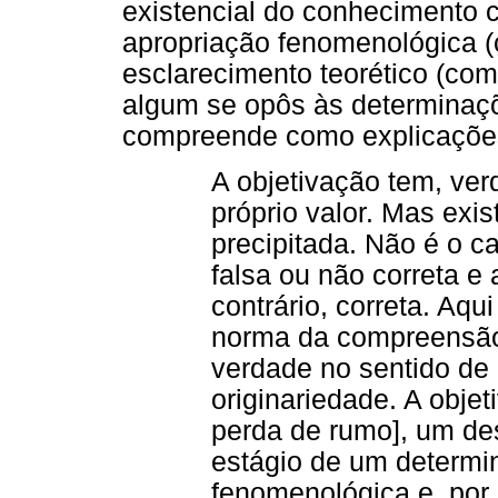
existencial do conhecimento c
apropriação fenomenológica (
esclarecimento teorético (c
algum se opôs às determinaçõ
compreende como explicações
A objetivação tem, ver
próprio valor. Mas exis
precipitada. Não é o c
falsa ou não correta e
contrário, correta. Aqui
norma da compreensão
verdade no sentido de 
originariedade. A obje
perda de rumo], um d
estágio de um determi
fenomenológica e, por i