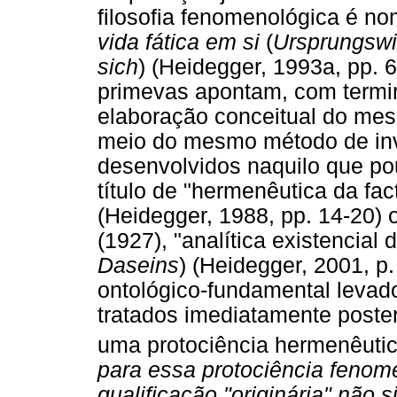
filosofia fenomenológica é 
vida fática em si
(
Ursprungswi
sich
) (Heidegger, 1993a, pp. 
primevas apontam, com termino
elaboração conceitual do me
meio do mesmo método de in
desenvolvidos naquilo que po
título de "hermenêutica da fact
(Heidegger, 1988, pp. 14-20) 
(1927), "analítica existencial d
Daseins
) (Heidegger, 2001, p
ontológico-fundamental levad
tratados imediatamente poste
uma protociência hermenêutic
para essa protociência fenome
qualificação "originária" não s