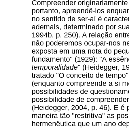
Compreender originariamente o
portanto, apreendê-los enqua
no sentido de ser-aí é caracte
ademais, determinado por sua
1994b, p. 250). A relação ent
não poderemos ocupar-nos nes
exposta em uma nota do pequ
fundamento" (1929): "A essên
temporalidade
" (Heidegger, 1
tratado "O conceito de tempo",
(enquanto compreende a si 
possibilidades de questiona
possibilidade de compreende
(Heidegger, 2004, p. 46). E é
maneira tão "restritiva" as po
hermenêutica que um ano dep