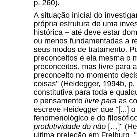
p. 260).
A situação inicial do investig
própria estrutura de uma inv
histórica – até deve estar dom
ou menos fundamentadas a re
seus modos de tratamento. Por
preconceitos é ela mesma o ma
preconceitos, mas livre para 
preconceito no momento decisi
coisas" (Heidegger, 1994b, p.
constitutiva para toda e qualq
o pensamento
livre para
as coi
escreve Heidegger que "[...] 
fenomenológico e do filosófic
produtividade do não
[…]" (He
ultima preleção em Freiburg, 