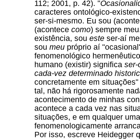
112; 2001, p. 42). "
Ocasionali
caracteres ontológico-existen
ser-si-mesmo. Eu sou (acont
(acontece
como
) sempre meu
existência, sou
este
ser-aí mes
sou
meu
próprio aí "ocasional
fenomenológico hermenêutico, 
humano (existir) significa
ser-
cada-vez determinado histori
concretamente em situações" 
tal, não há rigorosamente nad
acontecimento de minhas conc
acontece a cada vez nas sit
situações, e em qualquer uma
fenomenologicamente arrancado
Por isso, escreve Heidegger qu