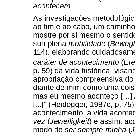
acontecem
.
As investigações metodológi
ao fim e ao cabo, um caminho
mostre por si mesmo o senti
sua plena
mobilidade
(
Bewegt
114), elaborando cuidadosam
caráter de acontecimento
(
Ere
p. 59) da vida histórica, vis
apropriação compreensiva do e
diante de mim como uma coisa
mas eu mesmo aconteço […] A
[...]" (Heidegger, 1987c, p. 75
acontecimento, a vida acont
vez
(
Jeweiligkeit
) e assim, a
modo de
ser-sempre-minha
(
J