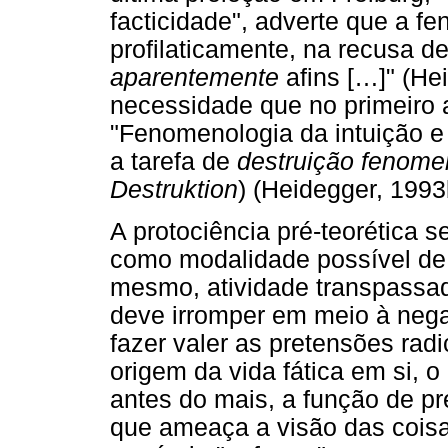
facticidade", adverte que a f
profilaticamente, na recusa d
aparentemente
afins […]" (He
necessidade que no primeiro
"Fenomenologia da intuição 
a tarefa de
destruição fenome
Destruktion
) (Heidegger, 1993
A protociência pré-teorética 
como modalidade possível de i
mesmo, atividade transpassad
deve irromper em meio à ne
fazer valer as pretensões rad
origem da vida fática em si, 
antes do mais, a função de pr
que ameaça a visão das coisa