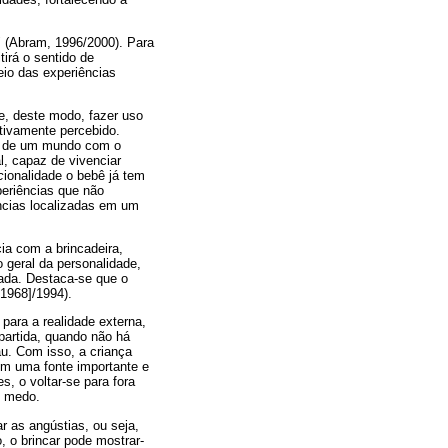
l" (Abram, 1996/2000). Para
irá o sentido de
eio das experiências
 e, deste modo, fazer uso
etivamente percebido.
ção de um mundo com o
al, capaz de vivenciar
c
ionalidade o bebê já tem
periências que não
ncias localizadas em um
ia com a brincadeira,
 geral da personalidade,
hada. Destaca-se que o
[1968]/1994).
para a realidade externa,
partida, quando não há
u. Com isso, a criança
em uma fonte importante e
, o voltar-se para fora
e medo.
r as angústias, ou seja,
, o brincar pode mostrar-