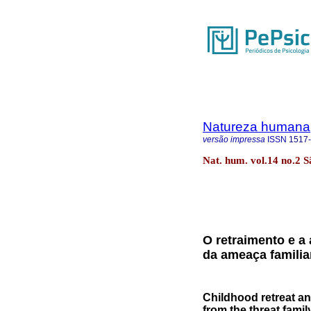
Natureza humana
versão impressa
ISSN
1517
Nat. hum. vol.14 no.2 
O retraimento e a 
da ameaça familia
Childhood retreat a
from the threat famil