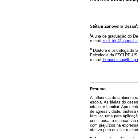
I
Stéfani Zanovello Dezan
I
Aluna de graduação do D
e-mail:
szd_teti@hotmail.
II
Doutora e p
sic
óloga do S
P
sic
ologia da FFCLRP-U
e-mail:
fktmishima@ffclrp.
Resumo
A influência do ambiente n
escola. As ideias do dese
infantil e familiar. Apres
de agressividade, tristeza
familiar, uma para aplicaç
conflituosa: a criança não
com prejuízos na expressão
afetivo para auxiliar a cr