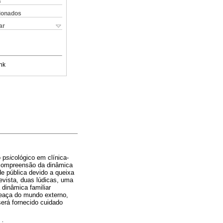
s
cionados
ar
nk
o p
sic
ológico em clínica-
 compreensão da dinâmica
de pública devido a queixa
evista, duas lúdicas, uma
 dinâmica familiar
ameaça do mundo externo,
será fornecido cuidado