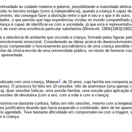
ontinuidade ao cuidado materno e paterno, possibilitando a maturidade afetiva
ida no terceiro estágio (rumo à independência), quando a criança é capaz de
omento, ela consegue fazer a distinção entre o que é seu e o que é do outro
idades, o que permite que haja experiências vividas no mundo compartilhado
riança é capaz de identificar-se com a sociedade, já que esta é representati
 de viver uma existência particular satisfatória (Winnicott, 1965r[1963]/1982)
 a relevância do ambiente que circunda a criança, formado pelas figuras par
senvolvimento emocional. Considerando as ideias acerca do desenvolvimento
buscou compreender o funcionamento p
sic
odinâmico de uma criança atendida 
iliar da clínica-escola de uma universidade pública, no intuito de fornecer cu
 apresentada.
1
 realizada com uma criança, Mateus
, de 10 anos, cuja família era composta p
8 anos). O processo foi feito em 10 sessões: três de anamnese (uma apenas
a), duas sessões lúdicas, uma sessão familiar, uma sessão para aplicação 
sessões de devolutiva (com a avó, com a mãe e com a criança).
mostrou-se bastante confusa, faltou em três sessões, mesmo com a terapeuta
e justificativa dizendo que havia esquecido o combinado, além de ter apare
 foi agendado. Teve bastante dificuldade em comprometer-se com a triagem, e
r a criança.