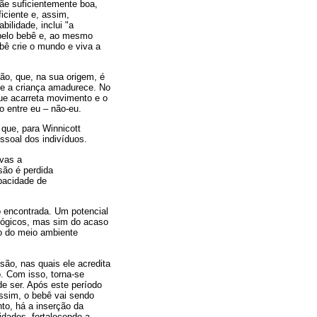
ãe suficientemente boa,
iciente e, assim,
ilidade, inclui "a
 pelo bebê e, ao mesmo
bê crie o mundo e viva a
ão, que, na sua origem, é
ue a criança amadurece. No
que acarreta movimento e o
o entre eu – não-eu.
 que, para Winnicott
ssoal dos indivíduos.
vas a
são é perdida
pacidade de
o encontrada. Um potencial
ológicos, mas sim do acaso
do do meio ambiente
são, nas quais ele acredita
o. Com isso, torna-se
e ser. Após este período
assim, o bebê vai sendo
to, há a inserção da
sidades, fortalecendo a