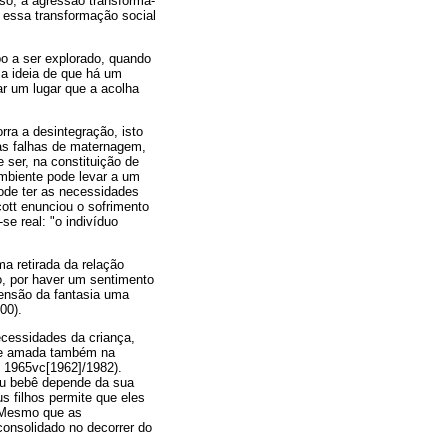
sso, a agressão transforma-
 essa transformação social
o a ser explorado, quando
 a ideia de que há um
ar um lugar que a acolha
ra a desintegração, isto
 as falhas de maternagem,
ser, na constituição de
mbiente pode levar a um
ode ter as necessidades
cott enunciou o sofrimento
se real: "o indivíduo
ma retirada da relação
o, por haver um sentimento
ensão da fantasia uma
00).
ecessidades da criança,
a e amada também na
, 1965vc[1962]/1982).
eu bebê depende da sua
 filhos permite que eles
. Mesmo que as
consolidado no decorrer do