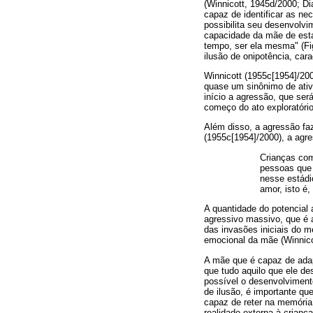
(Winnicott, 1945d/2000; D
capaz de identificar as ne
possibilita seu desenvolvi
capacidade da mãe de esta
tempo, ser ela mesma" (Fig
ilusão de onipotência, car
Winnicott (1955c[1954]/200
quase um sinônimo de ativ
início a agressão, que se
começo do ato exploratório
Além disso, a agressão faz
(1955c[1954]/2000), a agr
Crianças com
pessoas que 
nesse estádi
amor, isto é,
A quantidade do potencial
agressivo massivo, que é 
das invasões iniciais do m
emocional da mãe (Winnico
A mãe que é capaz de adapt
que tudo aquilo que ele de
possível o desenvolviment
de ilusão, é importante qu
capaz de reter na memória
realidade externa à criança