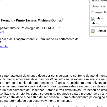
Indicadore
Links rela
Compartilh
Mais
II
; Fernanda Kimie Tavares Mishima-Gomes
Mais
epartamento de P
sic
ologia da FFCLRP-USP
Permali
com
erviço de Triagem Infantil e Familiar do Departamento de
SP
usp.br
a sintomatologia da criança deve ser considerada no contexto de atendiment
nvolvimento emocional descritas por Winnicott são de extrema relevância na
enta-se um caso clínico de um menino de 10 anos, atendido em uma universida
 e retraimento desde a morte do avô. Realizaram-se dez sessões: três de entr
ão do procedimento de Desenhos-Estória e três devolutivas. Percebeu-se uma
 confiava no ambiente, sentia-se sozinha, retraindo-se para proteger-se da 
 da criatividade e no estilo de ser pessoal. Com o atendimento p
sic
ológico 
iança na retomada de seu desenvolvimento emocional.