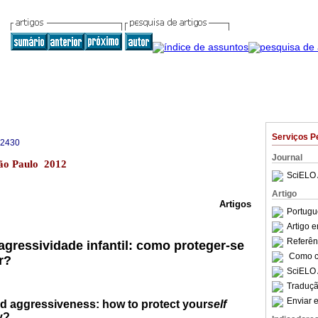
Serviços P
-2430
Journal
São Paulo 2012
SciELO 
Artigo
Artigos
Portugu
Artigo 
Referên
agressividade infantil: como proteger-se
Como ci
r?
SciELO 
Traduçã
Enviar e
nd aggressiveness: how to protect your
self
y?