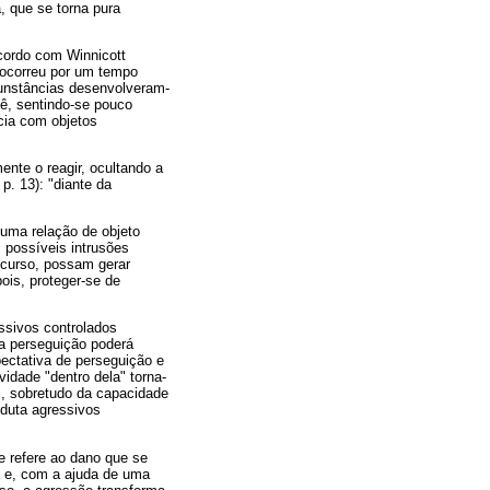
, que se torna pura
cordo com Winnicott
) ocorreu por um tempo
cunstâncias desenvolveram-
bê, sentindo-se pouco
ncia com objetos
ente o reagir, ocultando a
p. 13): "diante da
uma relação de objeto
 possíveis intrusões
curso, possam gerar
ois, proteger-se de
.
ssivos controlados
da perseguição poderá
pectativa de perseguição e
idade "dentro dela" torna-
s, sobretudo da capacidade
nduta agressivos
e refere ao dano que se
a e, com a ajuda de uma