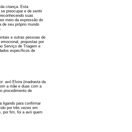
 da criança. Esta
 se preocupar e de sentir
, reconhecendo suas
 por meio da expressão do
va de seu próprio mundo
.
entais e outras pessoas de
 emocional, propostas por
no Serviço de Triagem e
idados específicos de
or: avó Elvira (madrasta da
 com a mãe e duas com a
do procedimento de
 ligando para confirmar
cido por três vezes em
, por fim, foi a avó quem