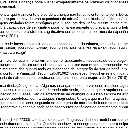
o, ou ainda a criança pode buscar exageradamente os prazeres da brincadeira
sensorial.
ensar que o ambiente oferecido à criança não foi suficientemente bom. De a
ocorre por ter havido uma experiência de intrusão: ou a frustração (desilusão
ens enviadas foram ambíguas (ora ilusão, ora desilusão). Assim, se as cir
, a capacidade de ser criativo pode tornar-se ausente ou precária, pois o be
ade de brincar e o símbolo significativo que se constitui por meio da experiê
omes, 2011).
sa, pode haver o bloqueio da continuidade de ser da criança, restando-lhe som
elf
(Abadi, 1996/1998; Abram, 1996/2000). Nas palavras de Abadi (1996/1998, 
ernativa é reagir".
or meio do recolhimento em si mesmo, traduzindo a necessidade de proteger 
recariamente – de um ambiente imprevisível e, por isso mesmo, ameaçador. As
a mais temidas quanto mais os processos de integração do
self
do bebê, em 
e, conforme Winnicott (1965m[1960]/1982) descreveu. Recolher-se significa, p
indo do exterior, característica de um funcionamento esquizoide (Neto, 2010)
 manifestação agressiva. Algumas crianças tendem a ver seus impulsos agre
de outros, o que pode evoluir de modo não sadio, uma vez que o suprimento 
ornecido por ilusões. São características de crianças que estão sempre na ex
ez por autodefesa contra ataques imaginados. Criança que mantém a agressiv
ontroladora e séria, seguindo-se certo grau de inibição de todos os impulso
autocontrole excessivo pode ocasionar surtos periódicos de sentimentos e co
1955c[1954]/2000), a culpa relaciona-se à agressividade na medida em que s
amado durante a excitação. Quando saudável, a criança pode sustentar a culp