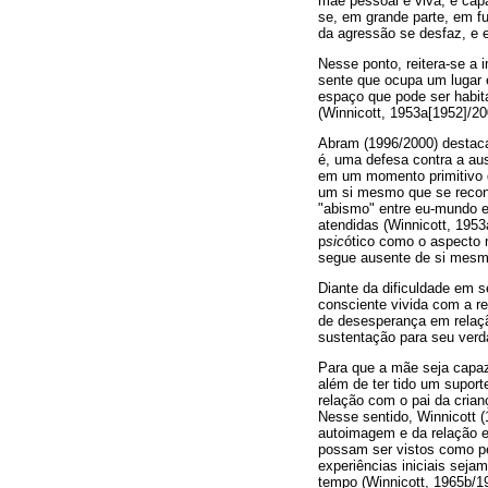
mãe pessoal e viva, é capa
se, em grande parte, em f
da agressão se desfaz, e e
Nesse ponto, reitera-se a
sente que ocupa um lugar e
espaço que pode ser habita
(Winnicott, 1953a[1952]/20
Abram (1996/2000) destaca 
é, uma defesa contra a au
em um momento primitivo d
um si mesmo que se recon
"abismo" entre eu-mundo 
atendidas (Winnicott, 1953
p
sic
ótico como o aspecto m
segue ausente de si mesmo,
Diante da dificuldade em s
consciente vivida com a r
de desesperança em relaçã
sustentação para seu verd
Para que a mãe seja capa
além de ter tido um supor
relação com o pai da crian
Nesse sentido, Winnicott
autoimagem e da relação e
possam ser vistos como p
experiências iniciais seja
tempo (Winnicott, 1965b/1