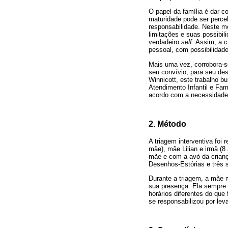
O papel da família é dar c
maturidade pode ser perceb
responsabilidade. Neste m
limitações e suas possibil
verdadeiro
self
. Assim, a c
pessoal, com possibilidades
Mais uma vez, corrobora-se
seu convívio, para seu de
Winnicott, este trabalho 
Atendimento Infantil e Fam
acordo com a necessidade
2. Método
A triagem interventiva foi
mãe), mãe Lilian e irmã (
mãe e com a avó da crianç
Desenhos-Estórias e três 
Durante a triagem, a mãe 
sua presença. Ela sempre s
horários diferentes do que
se responsabilizou por leva