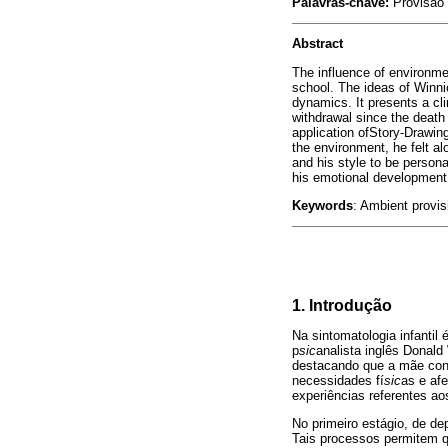
Palavras-chave:
Provisão 
Abstract
The influence of environme
school. The ideas of Winni
dynamics. It presents a cli
withdrawal since the death 
application ofStory-Drawing
the environment, he felt alo
and his style to be persona
his emotional development
Keywords
: Ambient provis
1. Introdução
Na sintomatologia infantil
p
sic
analista inglês Donald
destacando que a mãe cons
necessidades fí
sic
as e af
experiências referentes ao
No primeiro estágio, de de
Tais processos permitem q