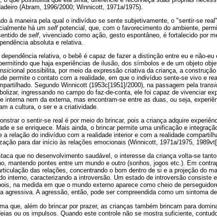
adeiro (Abram, 1996/2000; Winnicott, 1971a/1975).
do à maneira pela qual o indivíduo se sente subjetivamente, o "sentir-se rea
nicialmente há um
self
potencial, que, com o favorecimento do ambiente, permit
sentido de
self
, vivenciado como ação, gesto espontâneo, é fortalecido por m
pendência absoluta e relativa.
 dependência relativa, o bebê é capaz de fazer a distinção entre eu e não-eu
 permitindo que haja experiências de ilusão, dos símbolos e de um objeto obj
an
sic
ional possibilita, por meio da expressão criativa da criança, a constru
dade permite o contato com a realidade, em que o indivíduo sente-se vivo e re
partilhado. Segundo Winnicott (1953c[1951]/2000), na passagem pela tran
si
lizar, ingressando no campo do faz-de-conta, ele foi capaz de vivenciar ex
 interna nem da externa, mas encontram-se entre as duas, ou seja, experiê
 a cultura, o ser e a criatividade.
trar o sentir-se real é por meio do brincar, pois a criança adquire experiênc
de e se enriquece. Mais ainda, o brincar permite uma unificação e integração
 a relação do indivíduo com a realidade interior e com a realidade compartil
zação para dar início às relações emocionais (Winnicott, 1971a/1975, 1989vt
taca que no desenvolvimento saudável, o interesse da criança volta-se tanto 
no, mantendo pontes entre um mundo e outro (sonhos, jogos etc.). Em contra
rticulação das relações, concentrando o bom dentro de si e a projeção do ma
o interno, caracterizando a introversão. Um estado de introversão consiste 
ois, na medida em que o mundo externo aparece como cheio de perseguidores
a agressiva. A agressão, então, pode ser compreendida como um sintoma d
rma que, além do brincar por prazer, as crianças também brincam para domina
 ideias ou os impulsos. Quando este controle não se mostra suficiente, contudo