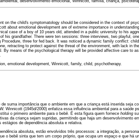
ambiental, desenvolvimento emocional, Winnicott, família, criança, p
sic
otera
nt on the child's symptomatology should be considered in the context of psycho
cott about emotional development are of extreme importance in understanding 
nical case of a boy of 10 years old, attended in a public university to his a
of his grandfather. There were ten sessions: three interviews, two playful, one
 Procedure, three for fed back. It was noticed a dynamic family conflict: chil
ne, retracting to protect against the threat of the environment, with lack in th
l. By means of the psychological therapy will be provided affective care to ass
.
ion, emotional development, Winnicott, family, child, psychotherapy.
 é de suma importância que o ambiente em que a criança está inserida seja co
 W. Winnicott (1945d/2000) enfatiza essa influência ambiental para a saúde ps
titui o primeiro ambiente para o bebê. É esta figura quem fornece
holding
suf
etivas da criança sejam supridas, permitindo que haja um desenvolvimento emo
s estágios de dependência absoluta e relativa.
pendência absoluta, estão envolvidos três processos: a integração, a persona
ue o bebê sinta que tem um corpo próprio, que ocupa um espaço e que há um