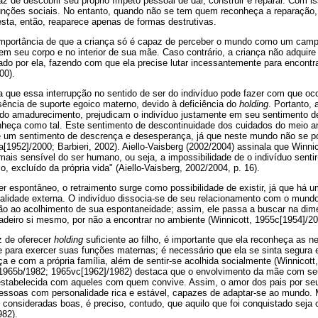
z de descobrir seu próprio ímpeto pessoal de dar, construir e reparar. Com i
unções sociais. No entanto, quando não se tem quem reconheça a reparação,
sta, então, reaparece apenas de formas destrutivas.
 importância de que a criança só é capaz de perceber o mundo como um camp
m seu corpo e no interior de sua mãe. Caso contrário, a criança não adquire
do por ela, fazendo com que ela precise lutar incessantemente para encontr
00).
que essa interrupção no sentido de ser do indivíduo pode fazer com que ocor
sência de suporte egoico materno, devido à deficiência do
holding
. Portanto,
o amadurecimento, prejudicam o indivíduo justamente em seu sentimento de 
heça como tal. Este sentimento de descontinuidade dos cuidados do meio a
e um sentimento de descrença e desesperança, já que neste mundo não se p
a[1952]/2000; Barbieri, 2002). Aiello-Vaisberg (2002/2004) assinala que Winni
ais sensível do ser humano, ou seja, a impossibilidade de o indivíduo sentir-
 excluído da própria vida" (Aiello-Vaisberg, 2002/2004, p. 16).
er espontâneo, o retraimento surge como possibilidade de existir, já que há u
ealidade externa. O indivíduo dissocia-se de seu relacionamento com o mund
o ao acolhimento de sua espontaneidade; assim, ele passa a buscar na dim
adeiro si mesmo, por não a encontrar no ambiente (Winnicott, 1955c[1954]/20
z de oferecer
holding
suficiente ao filho, é importante que ela reconheça as n
te para exercer suas funções maternas; é necessário que ela se sinta segur
ça e com a própria família, além de sentir-se acolhida socialmente (Winnicott
 (1965b/1982; 1965vc[1962]/1982) destaca que o envolvimento da mãe com s
stabelecida com aqueles com quem convive. Assim, o amor dos pais por seus
essoas com personalidade rica e estável, capazes de adaptar-se ao mundo
m consideradas boas, é preciso, contudo, que aquilo que foi conquistado seja 
982).