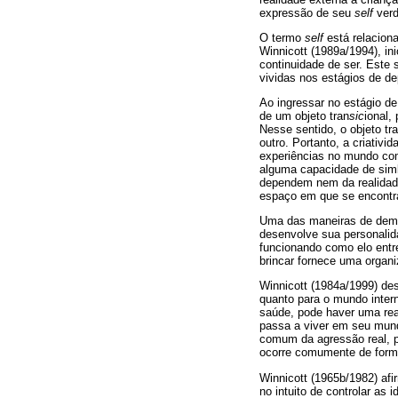
expressão de seu
self
verd
O termo
self
está relaciona
Winnicott (1989a/1994), i
continuidade de ser. Este 
vividas nos estágios de de
Ao ingressar no estágio de
de um objeto tran
sic
ional,
Nesse sentido, o objeto tr
outro. Portanto, a criativi
experiências no mundo com
alguma capacidade de simbo
dependem nem da realidade
espaço em que se encontram
Uma das maneiras de demons
desenvolve sua personalida
funcionando como elo entre
brincar fornece uma organi
Winnicott (1984a/1999) des
quanto para o mundo inter
saúde, pode haver uma rea
passa a viver em seu mund
comum da agressão real, p
ocorre comumente de form
Winnicott (1965b/1982) afi
no intuito de controlar as