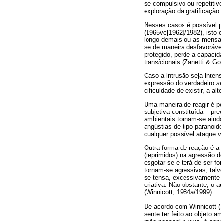
se compulsivo ou repetitiv
exploração da gratificação 
Nesses casos é possível p
(1965vc[1962]/1982), isto 
longo demais ou as mensag
se de maneira desfavorável
protegido, perde a capacid
tran
sic
ionais (Zanetti & G
Caso a intrusão seja inten
expressão do verdadeiro
s
dificuldade de existir, a alt
Uma maneira de reagir é p
subjetiva constituída – p
ambientais tornam-se aind
angústias de tipo paranoid
qualquer possível ataque v
Outra forma de reação é a
(reprimidos) na agressão 
esgotar-se e terá de ser f
tornam-se agressivas, talv
se tensa, excessivamente c
criativa. Não obstante, o 
(Winnicott, 1984a/1999).
De acordo com Winnicott (
sente ter feito ao objeto 