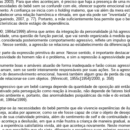
ias 2003). Para que eles aconteçam, é preciso que haja a presença de uma m
cessidades do bebê sem se confundir com ele, oferecer suporte emocional suf
mento. A confiança se inicia com o
holding
materno, que vai além da mera estab
belecer uma relação harmônica e ritmada, em que ela pode ser "inventada"
ueiredo, 2007, p. 77). Portanto, a mãe suficientemente boa permite que o be
acterísticas deste estágio de dependência.
0; 1984a/1999) afirma que antes da integração da personalidade já há agress
idade, uma questão de função parcial, que vai sendo organizada à medida q
rá considerada posteriormente comportamento agressivo, reflete um impulso 
. Nesse sentido, a agressão se relaciona ao estabelecimento da diferenciaçã
 parte da expressão primitiva do amor. Nesse sentido, é importante destacar
essividade do homem não é o problema, e sim a repressão à agressividade pe
umente boas e amáveis atuarão de forma inadequada e farão coisas agressi
amam, sem se sentir inteiramente responsáveis por suas ações. Se a agres
o do desenvolvimento emocional, haverá também algum grau de perda da ca
 de relacionar-se com objetos. (Winnicott, 1955c[1954]/2000, p. 358)
 agressivo que um bebê carrega depende da quantidade de oposição até entã
ativado pela perseguição como reação à invasão, não depende de fatores bi
eio ambiente e, portanto, das anormalidades psiquiátricas da mãe e do esta
tt, 1984a/1999).
ar-se às necessidades do bebê permite que ele vivencie experiências de ilu
seja, acaba por aparecer, como se ele fosse capaz de criar o objeto de desej
o de sua criatividade primária, além do sentimento de
self
e de continuidade d
e aconteça a desilusão, em que a mãe frustra a criança de maneira gradual, 
 a experiência satisfatória vivida, até que aconteça novamente. Neste momen
, o que possibilita que ela sinta, diferencie e reconheça suas próprias neces