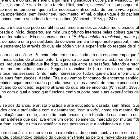
ferência e contratransferência ganham significados novos para Winnicott, re
álise, como já é sabido. Uma tarefa difícil, porém, necessária. Isso porque a
 ao mesmo tempo em que se faz necessário ali se estar de forma viva e pre
 da experiência, sem invadir seu movimento. Afinal, o piquenique é do pacien
rinca com o sentido do fazer analítico (Winnicott, 1965, p. 247).
gora um caso que pode ser útil na compreensão dos aspectos mencionados at
desde o início, despertou em mim um profundo interesse pelas coisas que tra
a de formulá-las. Ela dizia coisas como: “
É difícil habitar a realidade, mas é 
el, somado a uma possibilidade de conviver em um tempo muito pessoal, marc
e sustentação através do qual ela pôde viver a experiência do resgate de s
rcam essa análise. Primeiro: ela tem se realizado em um espaço/tempo que é
s modalidades de afastamento. Ela precisa aproximar-se e afastar-se de mim,
s, recusas daquilo que lhe digo, quer seja entre as sessões, faltando e ret
e ritmo tem sido essencial. Segundo: a análise de Tita me coloca sempre co
 tece nas sessões. Sinto muito interesse por tudo o que ela traz e formula; a
de suas formulações. Assim, Tita e eu vamos brincando de encontrar sentido
ntidos sejam encontrados por ela mesma, mas através de uma experiência na
ottiano do conceito; espelho através do qual ela se encontra (Winnicott, 1967,
uíno com o qual a ouço que funciona como suporte para suas experiências de
te.
ise aos 32 anos, é artista plástica e arte educadora, casada, sem filhos. Sua
dades com a profissão e com o casamento; “
com a vida
”, como ela mesma diz
a relação com a mãe, até então muito próxima, em função do nascimento de
, uma defesa que oscilava entre um certo isolamento, marcado por muitas “
id
ia formulação, e uma dependência das pessoas que a aprisionava a elas.
te da análise, descreveu uma experiência de quando contava com sete ou 
ande, colocando-o debaixo do queixo em frente ao peito e movendo-se pela c