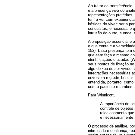
Ao tratar da transferência
e à presença viva do anali
representações pretéritas,
tem a ver com experiência
básicas do viver: ser a pa
conquistas, é necessário 
intrusão do outro, e onde, 
A proposição essencial é a
o que conta é a veracidade
152). Essa presença tem c
que este faça o mesmo con
identificações cruzadas (Wi
seus pontos de fixação no
algo deixou de ser vivido,
integrações necessárias a
envolvem regredir, brincar,
entendida, portanto, como
com o paciente e também c
Para Winnicott,
A importância do br
controle de objetos
relacionamento que 
é necessariamente m
O processo de análise, po
intimidade e confiança, r