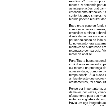
existência? Entro um pouc
mesma. A demanda por uma
as interpretações pratica
entendimento simbólico. O
contentávamos simplesment
híbrido poderia resultar da
Esse era o pano de fundo s
vivenciada dessa maneira,
envolviam a minha sobreviv
diante da recusa em aceit
por ser colocada do lado d
E, no entanto, era exatam
mantivesse o interesse em
retornasse comparecia. Vi
motor da análise.
Para Tita, a busca essenc
irmã doente representou pa
ela mesma na presença de a
agressividade, como se ti
tempo depois. Sua busca em
ambiente este que sobrevi
afastamentos, tal como Tit
Penso ser importante faze
de haver, por vezes, vivê
afastamento para seu mun
evitar as angústias daí ori
Havia um ego integrado ac