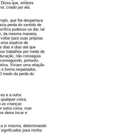
. Disse que, embora
r, criado por ela.
emplo, que lhe despertava
avia perda do sentido de
cífica pudesse se dar, tal
ue, da mesma maneira,
oltar para suas próprias
, uma espécie de
 dias e dias até que
eus trabalhos por medo de
educação, não conseguia
 conseguindo, portanto,
etiva. Viviam uma relação
o e forma respeitados.
 O medo da perda do
 eu e a outra
qualquer coisa,
o as crianças
r outra coisa, mas
se deixe tocar e
ir a si mesma, determinando
 significados para minha