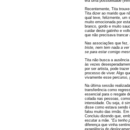
era uma possibilidade (Winn
Recentemente, Tita trouxe
Tita dizer ao marido que n
qual teve, felizmente, um 
muito emocionada por estar
branco, gordo e muito saud
cuidar deste gatinho e vol
que não precisava trancar 
Nas associações que fez, d
triste, nem tem nada a ve
se para estar comigo mesm
Tita não busca a ausência 
às vezes desesperadamente
por ser artista, pode traze
processo de viver. Algo q
vivamente esse percurso, 
Na última sessão realizada
transferência como regres
essencial para o resgate 
colada nas pessoas, como 
intensidade. Ou seja, é s
disse como estava sendo i
falou muito das irmãs. Em
Concluiu dizendo que, embo
escutar a mãe. “
Eu tenho p
diferença que vinha sentin
experiência do deslocament