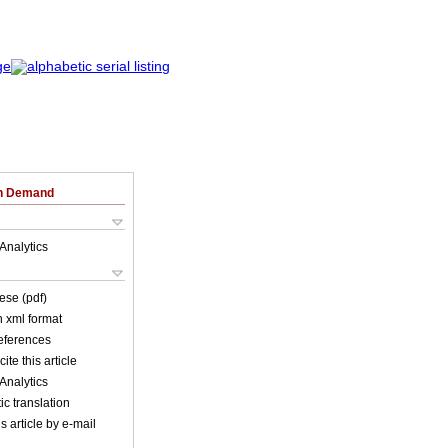
on Demand
Analytics
ese (pdf)
in xml format
references
ite this article
Analytics
c translation
s article by e-mail