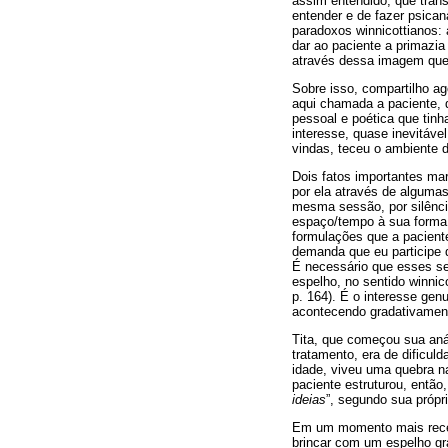
assim entendido, que trans
entender e de fazer psican
paradoxos winnicottianos:
dar ao paciente a primazia
através dessa imagem que b
Sobre isso, compartilho a
aqui chamada a paciente, 
pessoal e poética que tinh
interesse, quase inevitáv
vindas, teceu o ambiente d
Dois fatos importantes ma
por ela através de alguma
mesma sessão, por silêncio
espaço/tempo à sua forma 
formulações que a paciente
demanda que eu participe 
É necessário que esses se
espelho, no sentido winnic
p. 164). É o interesse gen
acontecendo gradativamen
Tita, que começou sua anál
tratamento, era de dificul
idade, viveu uma quebra n
paciente estruturou, então
ideias
”, segundo sua própr
Em um momento mais recen
brincar com um espelho gr