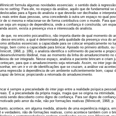
, Winnicott formula algumas novidades essenciais: o sentido dado à regressão
sta no
setting
. Para ele, no espaço da análise, aquilo que de fundamental se 
 deslocadas para a figura do analista e que deverão ser decifradas e interpret
s reais entre duas pessoas, uma concedendo à outra um espaço no qual poss
rtir de si mesma e relacionar-se de forma contributiva com o mundo. Para que
que seja um espaço de dependência, onde a confiança é construída; um espaço
ainda assim, exista a presença viva e interessada do analista.
 de que, no encontro psicanalítico, não importa diante de qual momento do 
 desse encontro, a qual é determinada pela qualidade da presença viva do ana
omo atributos essenciais a capacidade para se colocar empaticamente no lug
sigo, bem como a capacidade para brincar. Apoiado no primeiro atributo, ou 
nnicott, 1968, p. 186), o analista identifica o sofrimento do paciente e propi
 desenvolvimento libidinal, mas ao momento da linha do amadurecimento no 
 deixou de ser integrado. Nesse espaço, analista e paciente brincam e criam 
conteçam, para que o amadurecimento seja retomado. Assim, no inter jogo d
 sonhar, em um ir e vir de identificações que se cruzam, a análise vai aconte
 uma regressão à dependência de um ambiente suficientemente bom, capaz d
apaz de brincar, propiciando a retomada do amadurecimento.
incar é sempre a precariedade do inter jogo entre a realidade psíquica pessoal
 reais. É a precariedade da própria magia, magia que se origina na intimidade
está sendo descoberto como digno de confiança. Para ser digno de confianç
otivado pelo amor da mãe, não por formações reativas (Winnicott, 1968, p. 
rtanto, acontece, em alguma medida, através de uma experiência mágica, 
eal e verdadeiro, não de formações reativas, como acontece também com o bri