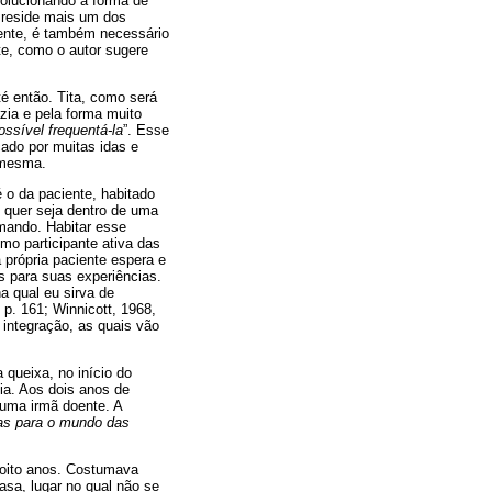
volucionando a forma de
í reside mais um dos
sente, é também necessário
te, como o autor sugere
é então. Tita, como será
zia e pela forma muito
possível frequentá-la
”. Esse
ado por muitas idas e
i mesma.
 o da paciente, habitado
 quer seja dentro de uma
omando. Habitar esse
mo participante ativa das
 própria paciente espera e
s para suas experiências.
 qual eu sirva de
 p. 161; Winnicott, 1968,
 integração, as quais vão
 queixa, no início do
ia. Aos dois anos de
 uma irmã doente. A
as para o mundo das
oito anos. Costumava
asa, lugar no qual não se