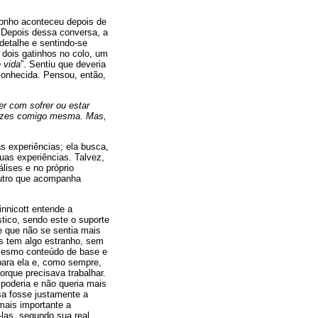
sonho aconteceu depois de
. Depois dessa conversa, a
detalhe e sentindo-se
 dois gatinhos no colo, um
 vida
”. Sentiu que deveria
sconhecida. Pensou, então,
er com sofrer ou estar
 vezes comigo mesma. Mas,
s experiências; ela busca,
uas experiências. Talvez,
álises e no próprio
outro que acompanha
innicott entende a
tico, sendo este o suporte
e que não se sentia mais
s tem algo estranho, sem
 mesmo conteúdo de base e
para ela e, como sempre,
rque precisava trabalhar.
 poderia e não queria mais
ssa fosse justamente a
mais importante a
-las, segundo sua real