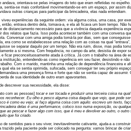
e andava, orientava-se pelas imagens do teto que eram refletidas no espelho
a, sentia-se mais confortável movimentando-se em um espaço, por assim dize
dava outras crianças para participar da brincadeira, elas nada entendiam.
, viveu experiências da seguinte ordem: via alguma coisa, uma casa, por ex
, então, entrava dentro dela, tomava-a, e ela ali ficava um bom tempo. Não h
 de distanciamento necessário para que a vivência daquela experiência espe
ir dos relatos que fazia. Isso podia acontecer também com uma conversa q
ela. Conversar com uma amiga podia tomá-la por dias, sem que conseguisse v
la, era como se estabelecesse uma relação com as coisas na qual “entrava”
uisse se separar daquilo por um tempo. Não era ruim, disse, mas podia tomar
tamente a si mesma. Com frequência, no campo da arte, desistia de expor s
e ficar preconceituosamente atada à crítica. Já com o trabalho na área de 
a instituição, entendendo-as como ingerência em seu fazer, desistindo e não
trabalho. Com o marido, mantinha uma relação de dependência financeira e af
a qual ela se sentia oprimida, sufocada, sem conseguir ter seu próprio espaç
demandava uma presença firma e forte que não se sentia capaz de assumir.
perda de sua identidade de outro eram apavorantes.
de descrever sua necessidade, ela disse:
tato com as pessoas]
tocar e ser tocada e produzir uma terceira coisa na qual
s reconhecer. Eu olho e pesco alguma coisa daquilo que vejo, que pode ser 
co é como eu vejo; aí faço alguma coisa com aquilo: escrevo um texto, faç
incadeira delas é uma performance, coloco isso numa exposição, ou qualque
 que ao pescar e fazer algo com isso, que é meu e devolver ao outro, o outro 
ilo que foi criado.
o de sentidos para o seu viver, inevitavelmente cativante, ajuda-a a constru
 trazido pela paciente pode ser colocado na pergunta: vamos brincar de criar