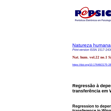
Natureza humana
Print version
ISSN
1517-243
Nat. hum. vol.22 no.1 
https://doi.org/10.17648/2175-
Regressão à depen
transferência em 
Regression to depen
transference in Winn