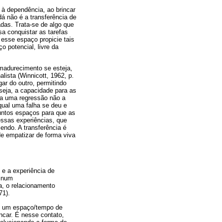
 à dependência, ao brincar
dá não é a transferência de
adas. Trata-se de algo que
a conquistar as tarefas
 esse espaço propicie tais
 potencial, livre da
amadurecimento se esteja,
lista (Winnicott, 1962, p.
ar do outro, permitindo
seja, a capacidade para as
cia uma regressão não a
qual uma falha se deu e
juntos espaços para que as
essas experiências, que
cendo. A transferência é
e empatizar de forma viva
 e a experiência de
, num
a, o relacionamento
71).
em um espaço/tempo de
ncar. É nesse contato,