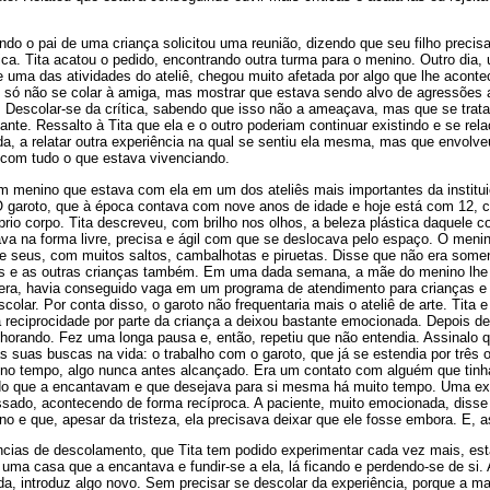
do o pai de uma criança solicitou uma reunião, dizendo que seu filho precis
nica. Tita acatou o pedido, encontrando outra turma para o menino. Outro dia,
e uma das atividades do ateliê, chegou muito afetada por algo que lhe aconte
ão só não se colar à amiga, mas mostrar que estava sendo alvo de agressões
 Descolar-se da crítica, sabendo que isso não a ameaçava, mas que se tra
ante. Ressalto à Tita que ela e o outro poderiam continuar existindo e se rel
, a relatar outra experiência na qual se sentiu ela mesma, mas que envolve
 com tudo o que estava vivenciando.
m menino que estava com ela em um dos ateliês mais importantes da institui
O garoto, que à época contava com nove anos de idade e hoje está com 12, 
rio corpo. Tita descreveu, com brilho nos olhos, a beleza plástica daquele 
a na forma livre, precisa e ágil com que se deslocava pelo espaço. O men
 seus, com muitos saltos, cambalhotas e piruetas. Disse que não era some
as e as outras crianças também. Em uma dada semana, a mãe do menino lhe 
pera, havia conseguido vaga em um programa de atendimento para crianças 
olar. Por conta disso, o garoto não frequentaria mais o ateliê de arte. Tita 
a reciprocidade por parte da criança a deixou bastante emocionada. Depois de
horando. Fez uma longa pausa e, então, repetiu que não entendia. Assinalo q
 suas buscas na vida: o trabalho com o garoto, que já se estendia por três 
 no tempo, algo nunca antes alcançado. Era um contato com alguém que tin
do que a encantavam e que desejava para si mesma há muito tempo. Uma exp
essado, acontecendo de forma recíproca. A paciente, muito emocionada, diss
no e que, apesar da tristeza, ela precisava deixar que ele fosse embora. E, 
cias de descolamento, que Tita tem podido experimentar cada vez mais, est
uma casa que a encantava e fundir-se a ela, lá ficando e perdendo-se de si.
da, introduz algo novo. Sem precisar se descolar da experiência, porque a m