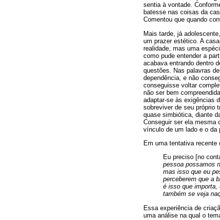
sentia à vontade. Conform
batesse nas coisas da cas
Comentou que quando convi
Mais tarde, já adolescente
um prazer estético. A casa
realidade, mas uma espécie
como pude entender a part
acabava entrando dentro d
questões. Nas palavras de
dependência, e não conseg
conseguisse voltar comple
não ser bem compreendida 
adaptar-se às exigências d
sobreviver de seu próprio 
quase simbiótica, diante d
Conseguir ser ela mesma 
vínculo de um lado e o da 
Em uma tentativa recente 
Eu preciso
[no con
pessoa possamos no
mas isso que eu pes
perceberem que a br
é isso que importa,
também se veja naqu
Essa experiência de criaçã
uma análise na qual o tema