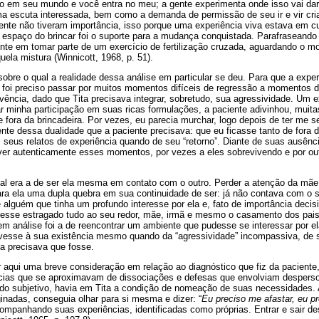
o em seu mundo e você entra no meu; a gente experimenta onde isso vai dar
 escuta interessada, bem como a demanda de permissão de seu ir e vir cr
mente não tiveram importância, isso porque uma experiência viva estava em c
 espaço do brincar foi o suporte para a mudança conquistada. Parafraseando
e em tomar parte de um exercício de fertilização cruzada, aguardando o m
quela mistura (Winnicott, 1968, p. 51).
obre o qual a realidade dessa análise em particular se deu. Para que a expe
 foi preciso passar por muitos momentos difíceis de regressão a momentos 
ência, dado que Tita precisava integrar, sobretudo, sua agressividade. Um 
ar minha participação em suas ricas formulações, a paciente adivinhou, mui
e fora da brincadeira. Por vezes, eu parecia murchar, logo depois de ter me s
ente dessa dualidade que a paciente precisava: que eu ficasse tanto de for
 seus relatos de experiência quando de seu “retorno”. Diante de suas ausên
ver autenticamente esses momentos, por vezes a eles sobrevivendo e por ou
ial era a de ser ela mesma em contato com o outro. Perder a atenção da mãe
ra ela uma dupla quebra em sua continuidade de ser: já não contava com o su
lguém que tinha um profundo interesse por ela e, fato de importância decis
vesse estragado tudo ao seu redor, mãe, irmã e mesmo o casamento dos pai
 análise foi a de reencontrar um ambiente que pudesse se interessar por el
vesse à sua existência mesmo quando da “agressividade” incompassiva, de 
a precisava que fosse.
r aqui uma breve consideração em relação ao diagnóstico que fiz da paciente
ncias que se aproximavam de dissociações e defesas que envolviam despers
do subjetivo, havia em Tita a condição de nomeação de suas necessidades.
ginadas, conseguia olhar para si mesma e dizer: “
Eu preciso me afastar, eu p
ompanhando suas experiências, identificadas como próprias. Entrar e sair d