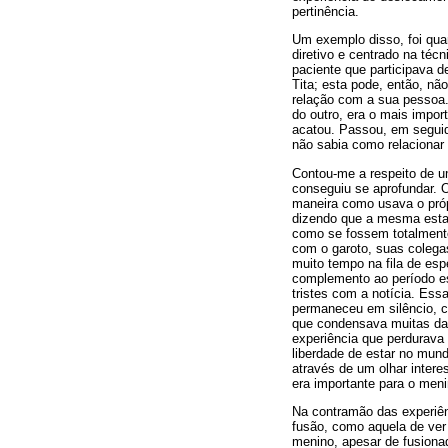
pertinência.
Um exemplo disso, foi quan
diretivo e centrado na téc
paciente que participava d
Tita; esta pode, então, n
relação com a sua pessoa.
do outro, era o mais import
acatou. Passou, em seguida
não sabia como relacionar
Contou-me a respeito de u
conseguiu se aprofundar. 
maneira como usava o próp
dizendo que a mesma estav
como se fossem totalmente
com o garoto, suas coleg
muito tempo na fila de es
complemento ao período esc
tristes com a notícia. Ess
permaneceu em silêncio, c
que condensava muitas das
experiência que perdurava
liberdade de estar no mun
através de um olhar inter
era importante para o meni
Na contramão das experiên
fusão, como aquela de ver 
menino, apesar de fusiona