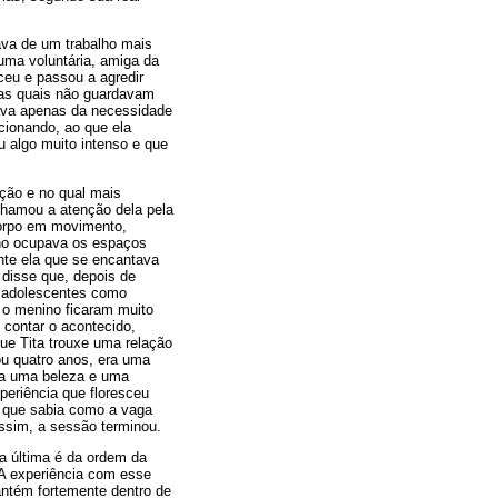
ava de um trabalho mais
 uma voluntária, amiga da
ceu e passou a agredir
 as quais não guardavam
tava apenas da necessidade
acionando, ao que ela
u algo muito intenso e que
ção e no qual mais
chamou a atenção dela pela
corpo em movimento,
ino ocupava os espaços
nte ela que se encantava
disse que, depois de
e adolescentes como
e o menino ficaram muito
 contar o acontecido,
ue Tita trouxe uma relação
ou quatro anos, era uma
ha uma beleza e uma
eriência que floresceu
e que sabia como a vaga
assim, a sessão terminou.
a última é da ordem da
 A experiência com esse
antém fortemente dentro de