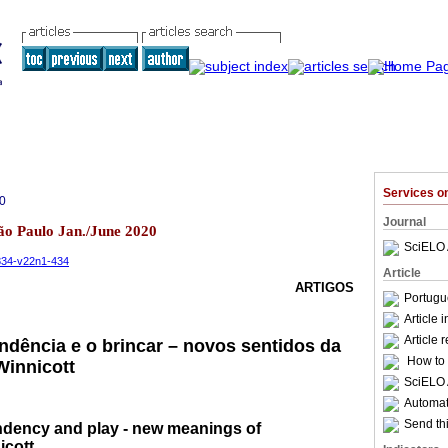
Services 
0
Journal
São Paulo Jan./June 2020
SciELO 
2834-v22n1-434
Article
ARTIGOS
Portugu
Article 
Article 
dência e o brincar – novos sentidos da
How to c
Winnicott
SciELO 
Automati
Send thi
dency and play - new meanings of
icott