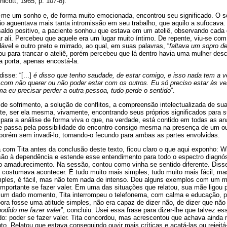
icott, 1965, p. 107-8).
-me um sonho e, de forma muito emocionada, encontrou seu significado. O 
ão aguentava mais tanta intromissão em seu trabalho, que aquilo a sufocava
saldo positivo, a paciente sonhou que estava em um ateliê, observando cada 
 ali. Percebeu que aquele era um lugar muito íntimo. De repente, viu-se com
ável e outro preto e mirrado, ao qual, em suas palavras, “
faltava um sopro de
tou para trancar o ateliê, porém percebeu que lá dentro havia uma mulher de
a porta, apenas encostá-la.
isse: “[...]
é disso que tenho saudade, de estar comigo, e isso nada tem a v
r com não querer ou não poder estar com os outros. Eu só preciso estar às
a eu precisar perder a outra pessoa, tudo perde o sentido
”.
de sofrimento, a solução de conflitos, a compreensão intelectualizada de sua
, ser ela mesma, vivamente, encontrando seus próprios significados para s
r para a análise de forma viva o que, na verdade, está contido em todas as an
ue passa pela possibilidade do encontro consigo mesma na presença de um 
porém sem invadi-lo, tornando-o fecundo para ambas as partes envolvidas.
 com Tita antes da conclusão deste texto, ficou claro o que aqui exponho: W
são à dependência e estende esse entendimento para todo o espectro diagnós
do amadurecimento. Na sessão, contou como vinha se sentido diferente. Diss
costumava acontecer. É tudo muito mais simples, tudo muito mais fácil, ma
imples, é fácil, mas não tem nada de intenso. Deu alguns exemplos com um
mportante se fazer valer. Em uma das situações que relatou, sua mãe ligou 
 um dado momento, Tita interrompeu o telefonema, com calma e educação, po
ra fosse uma atitude simples, não era capaz de dizer não, de dizer que não
odido me fazer valer
”, concluiu. Usei essa frase para dizer-lhe que talvez e
do: poder se fazer valer. Tita concordou, mas acrescentou que achava ainda 
o. Relatou que estava conseguindo ouvir mais críticas e acatá-las ou rejeitá