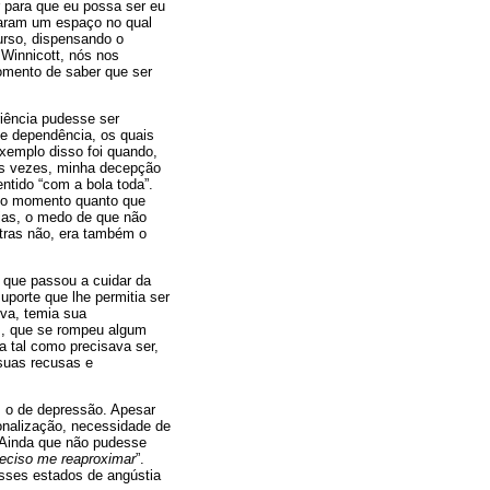
 para que eu possa ser eu
iaram um espaço no qual
urso, dispensando o
 Winnicott, nós nos
omento de saber que ser
riência pudesse ser
de dependência, os quais
exemplo disso foi quando,
tas vezes, minha decepção
entido “com a bola toda”.
a do momento quanto que
cias, o medo de que não
tras não, era também o
 que passou a cuidar da
porte que lhe permitia ser
iva, temia sua
s, que se rompeu algum
a tal como precisava ser,
suas recusas e
, o de depressão. Apesar
onalização, necessidade de
 Ainda que não pudesse
reciso me reaproximar
”.
esses estados de angústia