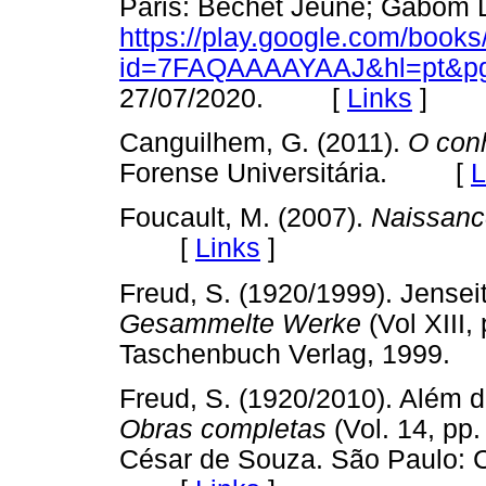
Paris: Béchet Jeune; Gabom Li
https://play.google.com/books
id=7FAQAAAAYAAJ&hl=pt&p
27/07/2020. [
Links
]
Canguilhem, G. (2011).
O con
Forense Universitária. [
L
Foucault, M. (2007).
Naissance
[
Links
]
Freud, S. (1920/1999). Jenseit
Gesammelte Werke
(Vol XIII,
Taschenbuch Verlag, 199
Freud, S. (1920/2010). Além do
Obras completas
(Vol. 14, pp
César de Souza. São Paulo: 