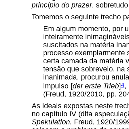
princípio do prazer
, sobretudo
Tomemos o seguinte trecho pa
Em algum momento, por u
inteiramente inimagináveis
suscitados na matéria ina
processo exemplarmente 
certa camada da matéria vi
tensão que sobreveio, na 
inanimada, procurou anular
4
impulso [
der erste Trieb
]
,
(Freud, 1920/2010, pp. 204
As ideais expostas neste trec
no capítulo IV (dita especulaç
Spekulation.
Freud, 1920/1999