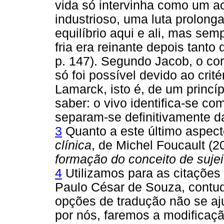
vida só intervinha como um a
industrioso, uma luta prolo
equilíbrio aqui e ali, mas sem
fria era reinante depois tan
p. 147). Segundo Jacob, o cort
só foi possível devido ao crit
Lamarck, isto é, de um princí
saber: o vivo identifica-se co
separam-se definitivamente d
3
Quanto a este último aspect
clínica
, de Michel Foucault (2
formação do conceito de sujei
4
Utilizamos para as citações
Paulo César de Souza, cont
opções de tradução não se a
por nós, faremos a modificaçã