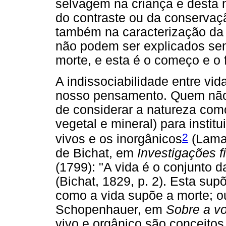
selvagem na criança e desta n
do contraste ou da conservaçã
também na caracterização da 
não podem ser explicados se
morte, e esta é o começo e o 
A indissociabilidade entre vid
nosso pensamento. Quem não 
de considerar a natureza com
vegetal e mineral) para instit
2
vivos e os inorgânicos
(Lamar
de Bichat, em
Investigações f
(1799): "A vida é o conjunto 
(Bichat, 1829, p. 2). Esta su
como a vida supõe a morte; o
Schopenhauer, em
Sobre a v
vivo e orgânico são conceito