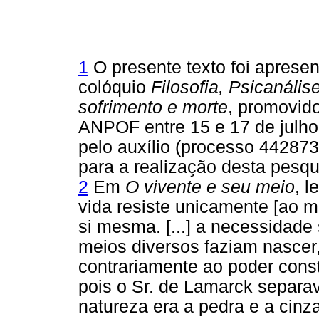
1
O presente texto foi aprese
colóquio
Filosofia, Psicanál
sofrimento e morte
, promovido
ANPOF entre 15 e 17 de julh
pelo auxílio (processo 44287
para a realização desta pesqu
2
Em
O vivente e seu meio
, 
vida resiste unicamente [ao m
si mesma. [...] a necessidade
meios diversos faziam nascer
contrariamente ao poder const
pois o Sr. de Lamarck separav
natureza era a pedra e a cinza