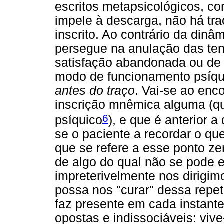
escritos metapsicológicos, c
impele à descarga, não há tr
inscrito. Ao contrário da dinâ
persegue na anulação das ten
satisfação abandonada ou de
modo de funcionamento psíq
antes do traço
. Vai-se ao enc
inscrição mnêmica alguma (qu
6
psíquico
), e que é anterior 
se o paciente a recordar o qu
que se refere a esse ponto ze
de algo do qual não se pode e
impreterivelmente nos dirigi
possa nos "curar" dessa repet
faz presente em cada instant
opostas e indissociáveis: viv