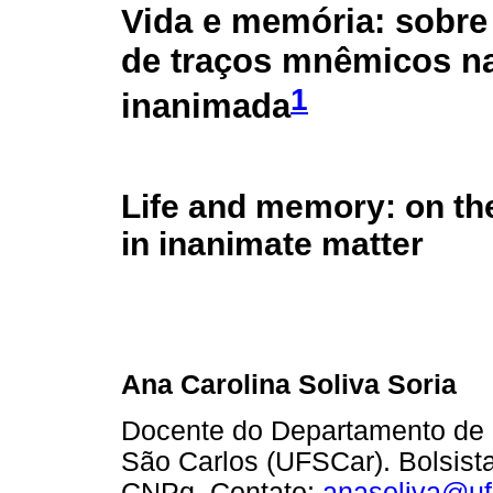
Vida e memória: sobre 
de traços mnêmicos na
1
inanimada
Life and memory: on th
in inanimate matter
Ana Carolina Soliva Soria
Docente do Departamento de F
São Carlos (UFSCar). Bolsist
CNPq. Contato:
anasoliva@uf