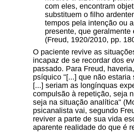
com eles, encontram obje
substituem o filho ardent
tempos pela intenção ou
presente, que geralmente 
(Freud, 1920/2010, pp. 18
O paciente revive as situaçõ
incapaz de se recordar dos e
passado. Para Freud, haveria,
psíquico "[...] que não estaria
[...] seriam as longínquas exp
compulsão à repetição, seja n
seja na situação analítica" (
psicanalista vai, segundo Fre
reviver a parte de sua vida es
aparente realidade do que é r