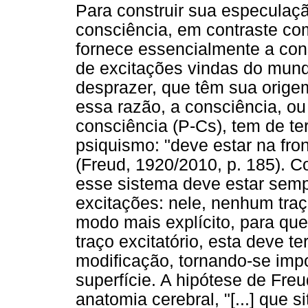
Para construir sua especulaçã
consciência, em contraste co
fornece essencialmente a co
de excitações vindas do mund
desprazer, que têm sua origem
essa razão, a consciência, ou
consciência (P-Cs), tem de te
psiquismo: "deve estar na front
(Freud, 1920/2010, p. 185). 
esse sistema deve estar semp
excitações: nele, nenhum traç
modo mais explícito, para que
traço excitatório, esta deve 
modificação, tornando-se imp
superfície. A hipótese de Fr
anatomia cerebral, "[...] que s