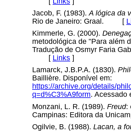
[
Links
]
Jacob, F. (1983).
A lógica da 
Rio de Janeiro: Graal. [
L
Kimmerle, G. (2000).
Denegaç
metodológica de "Para além do
Tradução de Osmyr Faria Gabb
[
Links
]
Lamarck, J.B.P.A. (1830).
Phi
Baillière. Disponível em:
https://archive.org/details/
q=d%C3%A9form
. Acessad
Monzani, L. R. (1989).
Freud
:
Campinas: Editora da Uni
Ogilvie, B. (1988).
Lacan, a fo