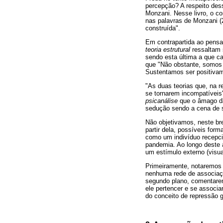
percepção? A respeito des
Monzani. Nesse livro, o co
nas palavras de Monzani (20
construída".
Em contrapartida ao pensa
teoria estrutural
ressaltam 
sendo esta última a que c
que "Não obstante, somos 
Sustentamos ser positivam
"As duas teorias que, na 
se tornarem incompatíveis"
psicanálise
que o âmago da
sedução sendo a cena de 
Não objetivamos, neste br
partir dela, possíveis for
como um indivíduo recepci
pandemia. Ao longo deste 
um estímulo externo (visu
Primeiramente, notaremos 
nenhuma rede de associaçõ
segundo plano, comentarem
ele pertencer e se associa
do conceito de repressão g