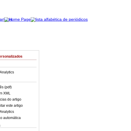
ersonalizados
Analytics
ês (pdf)
em XML
cias do artigo
tar este artigo
Analytics
o automática
s