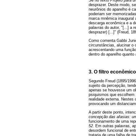
Se no texto
Projeto para u
desprazer. Deste modo, se
neurônios do aparelho é c
poderiam ser memorizadas 
marca mnêmica inaugural a
descarga econômica e a do
palavras do autor, "[...] 
desprazer) [...]" (Freud, 1
Como comenta Gabbi Junior
circunstâncias, alucinar o
acrescentando uma função 
dentro do aparelho quanto
3. O filtro econômic
Segundo Freud (1895/1996)
sujeito da percepção, ten
apenas se houvesse um obj
psiquismos que escolhem 
realidade externa. Nestes
provocando um distanciame
A partir deste ponto, int
concepção das afasias: um
funcionamento de uma repr
52
. Em outras palavras, a
desordem funcional de ent
trataria de uma falha de t