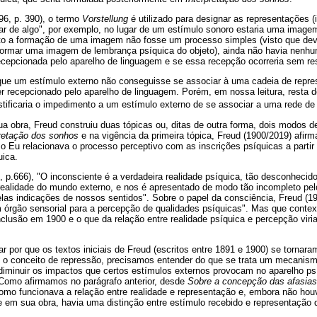
6, p. 390), o termo
Vorstellung
é utilizado para designar as representações
gar de algo", por exemplo, no lugar de um estímulo sonoro estaria uma image
 a formação de uma imagem não fosse um processo simples (visto que dever
 formar uma imagem de lembrança psíquica do objeto), ainda não havia nen
recepcionada pelo aparelho de linguagem e se essa recepção ocorreria sem re
 que um estímulo externo não conseguisse se associar à uma cadeia de repre
ser recepcionado pelo aparelho de linguagem. Porém, em nossa leitura, resta 
stificaria o impedimento a um estímulo externo de se associar a uma rede d
ua obra, Freud construiu duas tópicas ou, ditas de outra forma, dois modos 
pretação dos sonhos
e na vigência da primeira tópica, Freud (1900/2019) afir
o Eu relacionava o processo perceptivo com as inscrições psíquicas a parti
uica.
 p.666), "O inconsciente é a verdadeira realidade psíquica, tão desconhecid
 realidade do mundo externo, e nos é apresentado de modo tão incompleto pe
las indicações de nossos sentidos". Sobre o papel da consciência, Freud (19
m órgão sensorial para a percepção de qualidades psíquicas". Mas que contex
lusão em 1900 e o que da relação entre realidade psíquica e percepção viri
r por que os textos iniciais de Freud (escritos entre 1891 e 1900) se tornara
e o conceito de repressão, precisamos entender do que se trata um mecanism
diminuir os impactos que certos estímulos externos provocam no aparelho ps
Como afirmamos no parágrafo anterior, desde
Sobre a concepção das afasias:
omo funcionava a relação entre realidade e representação e, embora não h
e em sua obra, havia uma distinção entre estímulo recebido e representação q