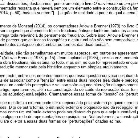
sas discussões, destacamos, primeiramente, o livro
O movimento de um pe
mentador ressalta que haverá sempre um elemento entre a construção da fant
14, p. 50), haveria sempre "[...] o grão de realidade a partir do qual a cena [
mento de Monzani (2014), os comentadores Arlow e Brenner (1973) no livro
C
ser inegável que a primeira tópica freudiana é discordante em todos os aspe
arrega toda relevância do pensamento freudiano. Sobre isso, Arlow e Brenner
de parecer que as teorias topográfica e estrutural não são nem compatíveis 
ente desvantajoso intercambiar os termos das duas teorias".
realidade, são tão semelhantes em muitos aspectos, em outros se apresentam 
 (Arlow e Brenner, 1973, p. 15). Jean Laplanche (1985), por sua vez, coment
 obra freudiana não estaria no todo, mas sim no que foi representado enquan
sedução memorizada pela histérica enquanto um simples arquivamento.
eve texto, entrar nos embates teóricos que essa questão convoca nos dias de
mas de associar como a "tensão" entre essas duas noções (realidade e percep
ona um conteúdo perceptivo e se isso sofre alguma alteração ou agravamen
artigo, apontaremos, além da construção do conceito de repressão, duas for
al ou acústico) está sujeito. Chamaremos essas forma de "tensão" de "pertur
que o estímulo externo pode ser recepcionado pelo sistema psíquico sem co
es. Dito de outra forma, o estímulo externo é bloqueado não da recepção,
os como um estímulo externo pode ser distorcido para que seja suportável pa
r a alguma rede de representações no psiquismo. Nestes termos, a construção
uiará o leitor a essas duas formas de "perturbações" citadas acima.