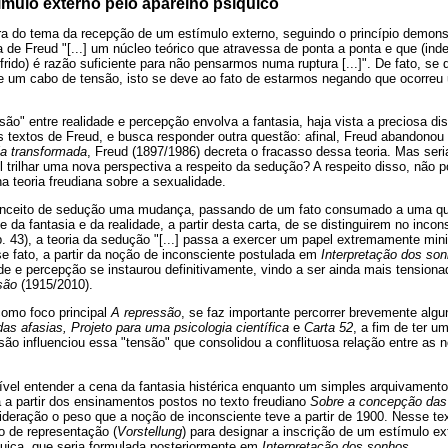
ímulo externo pelo aparelho psíquico
ura do tema da recepção de um estímulo externo, seguindo o princípio demon
a de Freud "[...] um núcleo teórico que atravessa de ponta a ponta e que (in
frido) é razão suficiente para não pensarmos numa ruptura [...]". De fato, s
de um cabo de tensão, isto se deve ao fato de estarmos negando que ocorreu
ão" entre realidade e percepção envolva a fantasia, haja vista a preciosa di
textos de Freud, e busca responder outra questão: afinal, Freud abandonou 
ia transformada
, Freud (1897/1986) decreta o fracasso dessa teoria. Mas ser
 trilhar uma nova perspectiva a respeito da sedução? A respeito disso, não 
 teoria freudiana sobre a sexualidade.
conceito de sedução uma mudança, passando de um fato consumado a uma qu
e da fantasia e da realidade, a partir desta carta, de se distinguirem no incons
p. 43), a teoria da sedução "[...] passa a exercer um papel extremamente mi
se fato, a partir da noção de inconsciente postulada em
Interpretação dos so
de e percepção se instaurou definitivamente, vindo a ser ainda mais tensiona
são
(1915/2010).
como foco principal
A repressão
, se faz importante percorrer brevemente algun
s afasias, Projeto para uma psicologia científica
e
Carta 52
, a fim de ter u
ão influenciou essa "tensão" que consolidou a conflituosa relação entre as
ível entender a cena da fantasia histérica enquanto um simples arquivamen
a a partir dos ensinamentos postos no texto freudiano
Sobre a concepção das
deração o peso que a noção de inconsciente teve a partir de 1900. Nesse te
o de representação (
Vorstellung
) para designar a inscrição de um estímulo ex
quica, que seria formulada posteriormente em
Interpretação dos sonhos
.