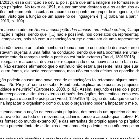
/2013), essa distinção se devia, pois, para que uma imagem se formasse, s
a psíquica. No texto de 1891, o autor também destaca que os estímulos ex
ões anteriormente inscritas no aparelho enquanto um grupo de imagens e, de
am, visto que a função de um aparelho de linguagem é "[...] trabalhar a parti
2013, p. 109)
gem apresentado em
Sobre a concepção das afasias: um estudo crítico
, Carop
tação simples, sendo que "[...] não é possível, nos correlatos da representaçã
 complexos, pois só com a associação surge o correlato de uma representaç
a não tivesse articulado nenhuma teoria sobre o conceito de desprazer e/ou 
stavam sujeitas a uma falha na condução, sendo que esta ocorreria em uma 
dimento da reorganização a partir do estímulo externo (Freud, 1891/2013). 
 reorganizar a cadeia, deveria ser recepcionado e, se houvesse uma falha n
ia. Não estamos afirmando que o estímulo não estaria presente, mas que sua 
 outra forma, ele seria recepcionado, mas não causaria efeitos no aparelho d
ção poderia causar uma nova rede de associações foi retomada alguns anos 
ica
. "No 'Projeto', como se sabe, Freud tenta explicar os processos psíquicos
ntidade e neurônio" (Caropreso, 2008, p. 91). Assim, segundo esses dois post
ria recepcionar estímulos externos através dos órgãos dos sentidos caso es
sos para o aparelho psíquico (Freud, 1895/1974). Digno de nota que esse tex
ia impactar o organismo como quanto o organismo poderia impactar o meio.
 escancarava a noção de economia psíquica, destacando um aparelho de me
estava o tempo todo em movimento, administrando o aspecto quantitativo. Pa
as fontes: do mundo externo (Q) e das entranhas do próprio aparelho psíquico
essa primeira fonte de estímulos e em como ela poderia ser ou não recepcio