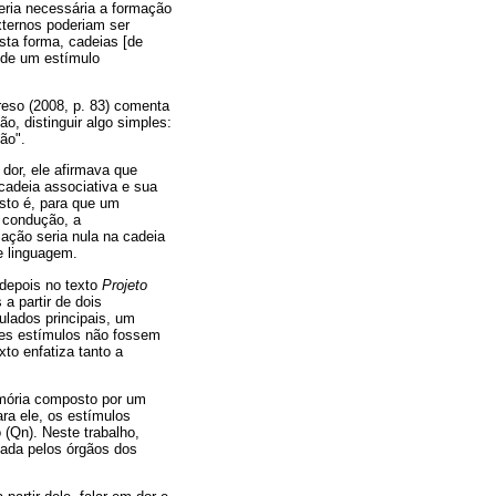
eria necessária a formação
ternos poderiam ser
sta forma, cadeias [de
r de um estímulo
reso (2008, p. 83) comenta
o, distinguir algo simples:
ão".
dor, ele afirmava que
cadeia associativa e sua
Isto é, para que um
a condução, a
ação seria nula na cadeia
e linguagem.
depois no texto
Projeto
 a partir de dois
ulados principais, um
ses estímulos não fossem
to enfatiza tanto a
mória composto por um
ra ele, os estímulos
 (Qn). Neste trabalho,
nada pelos órgãos dos