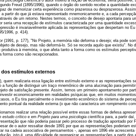
ma psicologia científica
o autor inseriu a noção de economia, seria possível, a 
gundo Freud (1895/1996), quando o órgão do sentido recebe a quantidade exci
apaz de memorizar certa experiência como prazerosa ou desprazerosa. Assi
a partir do que já estava representado mnemonicamente e, a cada percepção 
través de um retorno. Nestes termos, o conceito de desejo apontaria para um
r seria uma recepção de estímulos caracterizada por uma quantidade exces
a repressão é invariavelmente aplicada às representações que despertam no E
895/1996, p. 414).
 (1991, p. 177), "No Projeto, a memória não deforma o desejo; ela pode so
 objeto de desejo, mas não deformá-lo. Só se recorda aquilo que existiu". No d
produtiva à memória, o que afeta tanto a forma como os estímulos percepti
 a forma como são recepcionados.
o dos estímulos externos
, quem realizaria essa ligação entre estímulo externo e as representações s
do a função de distinguir um traço mnemônico de uma alucinação para permiti
eto de satisfação presente. Assim, temos um primeiro apontamento por part
investir economicamente em realidades psíquicas que, em muitos momentos,
 casos, o Eu tira parcialmente o investimento econômico do sistema de perce
nto pontual da realidade externa (o que não caracteriza um rompimento co
encionamos realizar uma relação possível entre essas formas de defesa apres
 estudo crítico
e em
Projeto para uma psicologia científica
para, a partir da
esentação que não poderia passar pelo processo de tradução apontado por 
pesar de o autor ressaltar desde 1891 por que as representações poderiam es
rar na cadeia associativa de pensamentos -, apenas em 1896 ele acrescenta
radução, isto é, uma dificuldade de reorganizar as representações a partir do