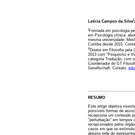
I
Letícia Campos da Silva
I
Formada em psicologia pel
em Psicologia clínica: abo
mesma universidade. Mestr
Curitiba desde 2015. Cont
II
Doutor em Filosofia pel
2013 com "Psiquismo e Vid
categoria Tradução, com o
Coordenador do GT Filoso
Gesellschaft. Contato:
edu
RESUMO
Este artigo objetiva invest
possíveis formas de assoc
recepciona um conteúdo per
"perturbação" em tempos 
recepcionados pelos órgão
casos em que os estímulos
alguma rede de representa