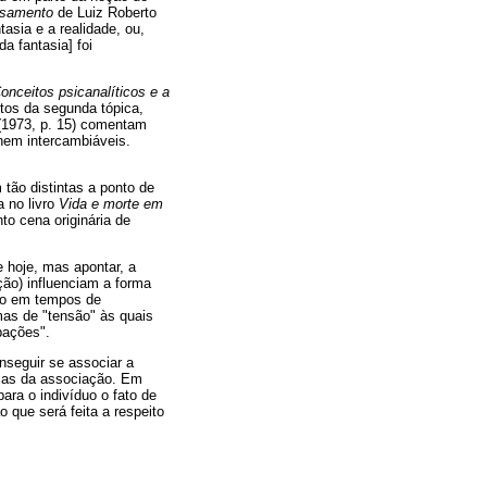
nsamento
de Luiz Roberto
asia e a realidade, ou,
da fantasia] foi
onceitos psicanalíticos e a
ctos da segunda tópica,
 (1973, p. 15) comentam
nem intercambiáveis.
tão distintas a ponto de
a no livro
Vida e morte em
to cena originária de
 hoje, mas apontar, a
ção) influenciam a forma
to em tempos de
mas de "tensão" às quais
bações".
nseguir se associar a
 mas da associação. Em
ra o indivíduo o fato de
 que será feita a respeito