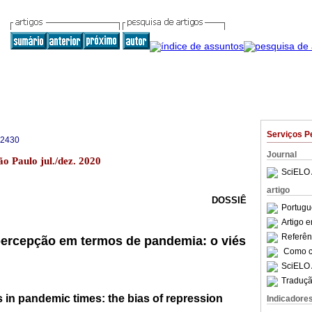
Serviços P
-2430
Journal
ão Paulo jul./dez. 2020
SciELO 
artigo
DOSSIÊ
Portugu
Artigo 
Referên
percepção em termos de pandemia: o viés
Como ci
SciELO 
Traduçã
 in pandemic times: the bias of repression
Indicadore