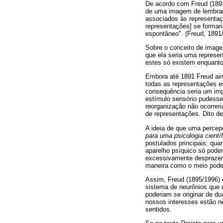
De acordo com Freud (1891
de uma imagem de lembranç
associados às representaç
representações] se formari
espontâneo". (Freud, 1891/
Sobre o conceito de ima
que ela seria uma represen
estes só existem enquanto
Embora até 1891 Freud aind
todas as representações e
consequência seria um impe
estímulo sensório pudesse
reorganização não ocorrer
de representações. Dito de
A ideia de que uma percep
para uma psicologia científ
postulados principais: qua
aparelho psíquico só pode
excessivamente desprazero
maneira como o meio poder
Assim, Freud (1895/1996)
sistema de neurônios que 
poderiam se originar de du
nossos interesses estão n
sentidos.