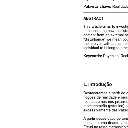
Palavras chave:
Realidade
ABSTRACT
This article aims to invest
of associating how the "str
content from an external st
"disturbance" we mean both
themselves with a chain of 
individual to belong to a n
Keywords:
Psychical Reali
1. Introdução
Destacaremos a partir do 
noções de realidade e per
ressaltaremos nos próximo
representação (psíquica) 
excessivamente desprazero
A partir desse cabo de tens
enquanto uma disciplina bu
Freud no texto metapsicol