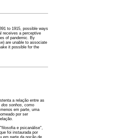
 1891 to 1915, possible ways
al receives a perceptive
imes of pandemic. By
se) are unable to associate
ake it possible for the
tenta a relação entre as
o dos sonhos
, como
o menos em parte, uma
 nomeado por ser
elação.
filosofia e psicanálise",
ue foi instaurada por
ou em parte da noção de