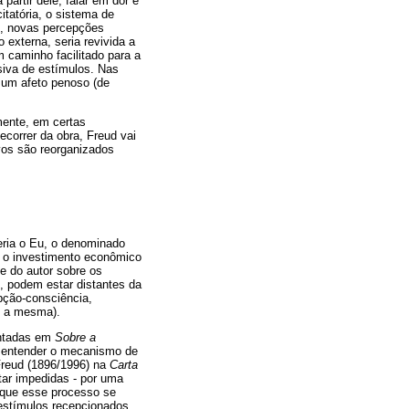
partir dele, falar em dor e
tatória, o sistema de
m, novas percepções
externa, seria revivida a
 caminho facilitado para a
siva de estímulos. Nas
u um afeto penoso (de
mente, em certas
ecorrer da obra, Freud vai
vos são reorganizados
eria o Eu, o denominado
r o investimento econômico
e do autor sobre os
 podem estar distantes da
pção-consciência,
m a mesma).
entadas em
Sobre a
í, entender o mecanismo de
Freud (1896/1996) na
Carta
tar impedidas - por uma
 que esse processo se
s estímulos recepcionados