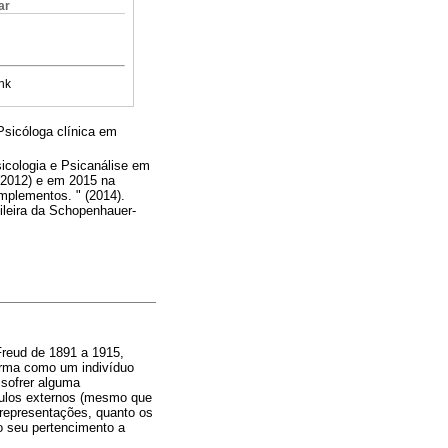
ar
nk
Psicóloga clínica em
cologia e Psicanálise em
(2012) e em 2015 na
mplementos. " (2014).
leira da Schopenhauer-
 Freud de 1891 a 1915,
forma como um indivíduo
 sofrer alguma
mulos externos (mesmo que
 representações, quanto os
o seu pertencimento a