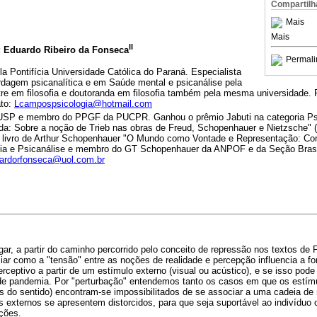
Compartilh
Mais
Mais
II
; Eduardo Ribeiro da Fonseca
Permali
a Pontifícia Universidade Católica do Paraná. Especialista
rdagem psicanalítica e em Saúde mental e psicanálise pela
e em filosofia e doutoranda em filosofia também pela mesma universidade. 
ato:
Lcampospsicologia@hotmail.com
a USP e membro do PPGF da PUCPR. Ganhou o prêmio Jabuti na categoria Psi
a: Sobre a noção de Trieb nas obras de Freud, Schopenhauer e Nietzsche" 
 livro de Arthur Schopenhauer "O Mundo como Vontade e Representação: Co
fia e Psicanálise e membro do GT Schopenhauer da ANPOF e da Seção Brasi
ardorfonseca@uol.com.br
igar, a partir do caminho percorrido pelo conceito de repressão nos textos de
iar como a "tensão" entre as noções de realidade e percepção influencia a 
ceptivo a partir de um estímulo externo (visual ou acústico), e se isso pode
de pandemia. Por "perturbação" entendemos tanto os casos em que os estí
s do sentido) encontram-se impossibilitados de se associar a uma cadeia de
 externos se apresentem distorcidos, para que seja suportável ao indivíduo 
ções.