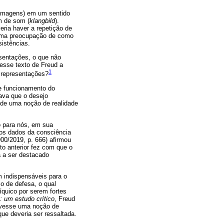
 (imagens) em um sentido
m de som (
klangbild
).
ia haver a repetição de
huma preocupação de como
sistências.
sentações, o que não
desse texto de Freud a
1
e representações?
de funcionamento do
mava que o desejo
r de uma noção de realidade
o para nós, em sua
los dados da consciência
00/2019, p. 666) afirmou
to anterior fez com que o
a a ser destacado
m indispensáveis para o
o de defesa, o qual
íquico por serem fortes
 um estudo crítico
, Freud
ouvesse uma noção de
ue deveria ser ressaltada.