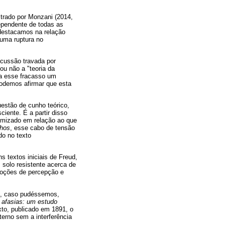
strado por Monzani (2014,
dependente de todas as
e destacamos na relação
 uma ruptura no
scussão travada por
ou não a "teoria da
ia esse fracasso um
podemos afirmar que esta
estão de cunho teórico,
ciente. É a partir disso
nimizado em relação ao que
nhos
, esse cabo de tensão
do no texto
s textos iniciais de Freud,
m solo resistente acerca de
 noções de percepção e
to, caso pudéssemos,
 afasias: um estudo
xto, publicado em 1891, o
terno sem a interferência