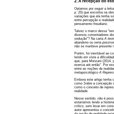
2. A recepção do est
Optamos por seguir a leit
p. 20) que encontra na obr
variações que ela tenha so
entre percepção e realida
pensamento freudiano.
Talvez o marco dessa "tens
diversos comentadores dos 
sedução"? Na carta
A teor
abandono ou seria possível
não se manteve presente na
Porém, foi inevitável ao 
tendo em vista a dificuldad
que, para Monzani (2014, 
exercia até então". Por es
entre as noções de realida
metapsicológico
A Repres
Embora este artigo tenha 
como
Sobre a concepção da
como o conceito de repress
realidade.
Nesse sentido, não é poss
estaríamos lendo a histeri
crítico
, sem levar em consi
autor apresentou o conceit
da noção de realidade psí