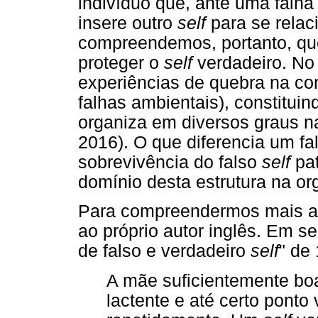
indivíduo que, ante uma falha
insere outro
self
para se relac
compreendemos, portanto, qu
proteger o
self
verdadeiro. No
experiências de quebra na con
falhas ambientais), constitui
organiza em diversos graus n
2016). O que diferencia um f
sobrevivência do falso
self
pat
domínio desta estrutura na org
Para compreendermos mais as
ao próprio autor inglês. Em s
de falso e verdadeiro
self
" de
A mãe suficientemente boa
lactente e até certo ponto 