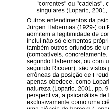
"correntes" ou "cadeias", 
singulares (Loparic, 2001, 
Outros entendimentos da psica
Jürgen Habermas (1929-) ou P
admitem a legitimidade de con
inclui não só elementos própr
também outros oriundos de um
(compatíveis, concretamente, 
segundo Habermas, ou com u
segundo Ricoeur), são vistos 
errôneas da posição de Freud
apenas obedece, como Loparic 
natureza (Loparic, 2001, pp. 
perspectiva, a psicanálise de
exclusivamente como uma ciê
uma ciência do homem (Loparic