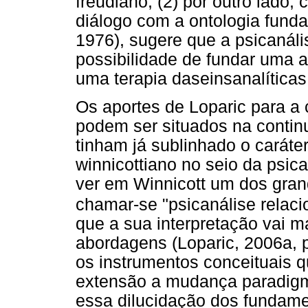
freudiano; (2) por outro lado,
diálogo com a ontologia fund
1976), sugere que a psicanáli
possibilidade de fundar uma a
uma terapia daseinsanalíticas
Os aportes de Loparic para a 
podem ser situados na continu
tinham já sublinhado o carát
winnicottiano no seio da psic
ver em Winnicott um dos gran
chamar-se "psicanálise relacio
que a sua interpretação vai m
abordagens (Loparic, 2006a, p
os instrumentos conceituais q
extensão a mudança paradigmá
essa dilucidação dos fundame