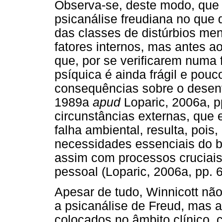
Observa-se, deste modo, que 
psicanálise freudiana no que 
das classes de distúrbios men
fatores internos, mas antes a
que, por se verificarem numa
psíquica é ainda frágil e pouc
consequências sobre o desenv
1989a
apud
Loparic, 2006a, p
circunstâncias externas, que
falha ambiental, resulta, pois
necessidades essenciais do b
assim com processos cruciais 
pessoal (Loparic, 2006a, pp. 6
Apesar de tudo, Winnicott não
a psicanálise de Freud, mas a
colocados no âmbito clínico,