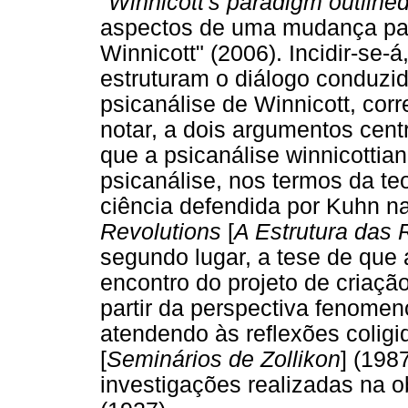
"
Winnicott's paradigm outline
aspectos de uma mudança para
Winnicott" (2006). Incidir-se-
estruturam o diálogo conduzido
psicanálise de Winnicott, co
notar, a dois argumentos centr
que a psicanálise winnicotti
psicanálise, nos termos da t
ciência defendida por Kuhn n
Revolutions
[
A Estrutura das 
segundo lugar, a tese de que 
encontro do projeto de criaç
partir da perspectiva fenomen
atendendo às reflexões colig
[
Seminários de Zollikon
] (198
investigações realizadas na 