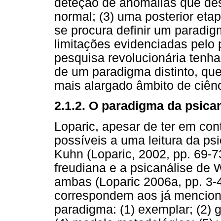
deteção de anomalias que des
normal; (3) uma posterior eta
se procura definir um paradi
limitações evidenciadas pelo p
pesquisa revolucionária tenh
de um paradigma distinto, qu
mais alargado âmbito de ciênc
2.1.2. O paradigma da psican
Loparic, apesar de ter em co
possíveis a uma leitura da p
Kuhn (Loparic, 2002, pp. 69-73
freudiana e a psicanálise de 
ambas (Loparic 2006a, pp. 3-4
correspondem aos já mencio
paradigma: (1) exemplar; (2) 