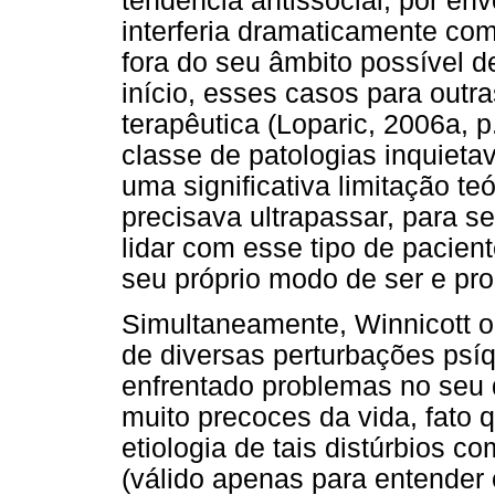
tendência antissocial, por en
interferia dramaticamente com
fora do seu âmbito possível d
início, esses casos para outr
terapêutica (Loparic, 2006a, 
classe de patologias inquieta
uma significativa limitação te
precisava ultrapassar, para s
lidar com esse tipo de pacien
seu próprio modo de ser e proc
Simultaneamente, Winnicott 
de diversas perturbações psíq
enfrentado problemas no seu
muito precoces da vida, fato q
etiologia de tais distúrbios 
(válido apenas para entende