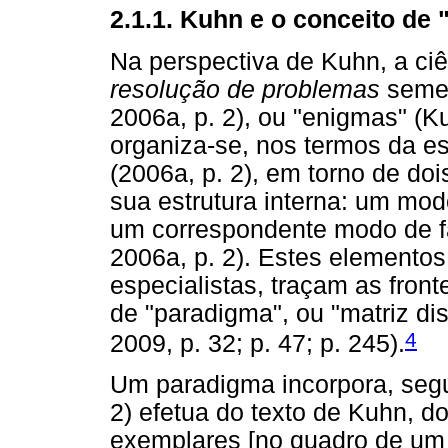
2.1.1. Kuhn e o conceito de
Na perspectiva de Kuhn, a ciê
resolução de problemas
semel
2006a, p. 2), ou "enigmas" (Ku
organiza-se, nos termos da e
(2006a, p. 2), em torno de doi
sua estrutura interna: um mod
um correspondente modo de fa
2006a, p. 2). Estes elemento
especialistas, traçam as fron
de "paradigma", ou "matriz dis
4
2009, p. 32; p. 47; p. 245).
Um paradigma incorpora, segui
2) efetua do texto de Kuhn, d
exemplares [no quadro de um