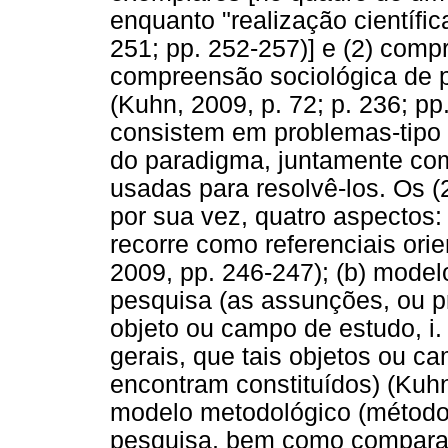
enquanto "realização científic
251; pp. 252-257)] e (2) com
compreensão sociológica de p
(Kuhn, 2009, p. 72; p. 236; pp
consistem em problemas-tipo 
do paradigma, juntamente co
usadas para resolvê-los. Os 
por sua vez, quatro aspectos:
recorre como referenciais ori
2009, pp. 246-247); (b) mode
pesquisa (as assunções, ou p
objeto ou campo de estudo, i.
gerais, que tais objetos ou c
encontram constituídos) (Kuhn,
modelo metodológico (método
pesquisa, bem como comparaç