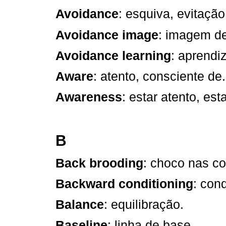
Avoidance
: esquiva, evitação
Avoidance image
: imagem de
Avoidance learning
: aprendi
Aware
: atento, consciente de.
Awareness
: estar atento, est
B
Back brooding
: choco nas co
Backward conditioning
: con
Balance
: equilibração.
Baseline
: linha de base.