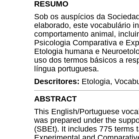
RESUMO
Sob os auspícios da Sociedade
elaborado, este vocabulário i
comportamento animal, inclui
Psicologia Comparativa e Exp
Etologia humana e Neuroetolog
uso dos termos básicos a re
língua portuguesa.
Descritores:
Etologia, Vocabu
ABSTRACT
This English/Portuguese vocab
was prepared under the support
(SBEt). It includes 775 terms 
Experimental and Comparativ