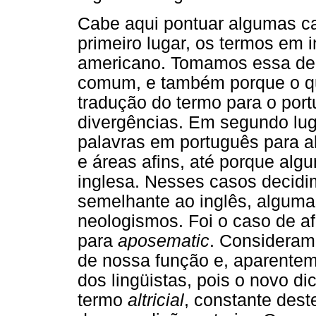
Cabe aqui pontuar algumas ca
primeiro lugar, os termos em 
americano. Tomamos essa dec
comum, e também porque o qu
tradução do termo para o port
divergências. Em segundo luga
palavras em português para a
e áreas afins, até porque alg
inglesa. Nesses casos decid
semelhante ao inglês, algum
neologismos. Foi o caso de afi
para
aposematic
. Consideram
de nossa função e, aparentem
dos lingüistas, pois o novo di
termo
altricial
, constante des