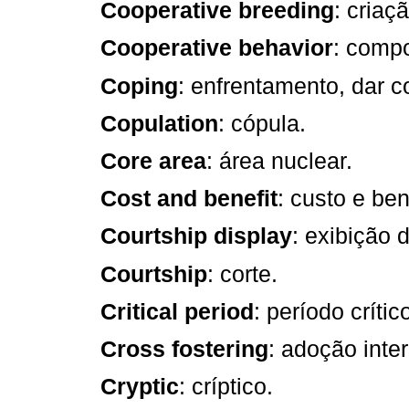
Cooperative breeding
: criaç
Cooperative behavior
: comp
Coping
: enfrentamento, dar c
Copulation
: cópula.
Core area
: área nuclear.
Cost and benefit
: custo e ben
Courtship display
: exibição d
Courtship
: corte.
Critical period
: período crític
Cross fostering
: adoção inter
Cryptic
: críptico.