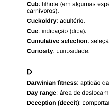
Cub
: filhote (em algumas es
carnívoros).
Cuckoldry
: adultério.
Cue
: indicação (dica).
Cumulative selection
: seleç
Curiosity
: curiosidade.
D
Darwinian fìtness
: aptidão d
Day range
: área de deslocame
Deception (deceit)
: comporta