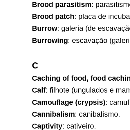
Brood parasitism
: parasitis
Brood patch
: placa de incub
Burrow
: galeria (de escavaçã
Burrowing
: escavação (galer
C
Caching of food, food cachi
Calf
: filhote (ungulados e mam
Camouflage (crypsis)
: camu
Cannibalism
: canibalismo.
Captivity
: cativeiro.