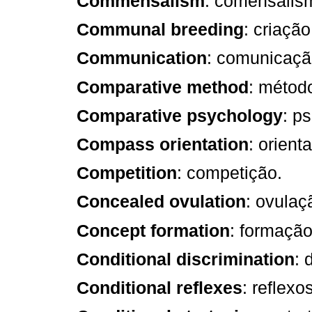
Commensalism
: comensalis
Communal breeding
: criaçã
Communication
: comunicaçã
Comparative method
: métod
Comparative psychology
: p
Compass orientation
: orient
Competition
: competição.
Concealed ovulation
: ovulaç
Concept formation
: formação
Conditional discrimination
: 
Conditional reflexes
: reflex