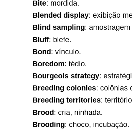
Bite
: mordida.
Blended display
: exibição m
Blind sampling
: amostragem
Bluff
: blefe.
Bond
: vínculo.
Boredom
: tédio.
Bourgeois strategy
: estratég
Breeding colonies
: colônias
Breeding territories
: territór
Brood
: cria, ninhada.
Brooding
: choco, incubação.