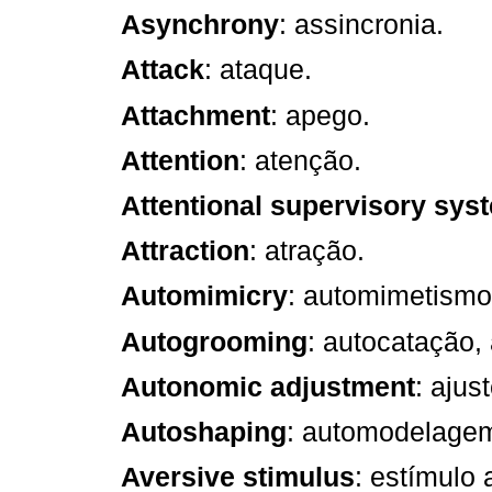
Asynchrony
: assincronia.
Attack
: ataque.
Attachment
: apego.
Attention
: atenção.
Attentional supervisory sys
Attraction
: atração.
Automimicry
: automimetismo
Autogrooming
: autocatação,
Autonomic adjustment
: ajus
Autoshaping
: automodelage
Aversive stimulus
: estímulo 