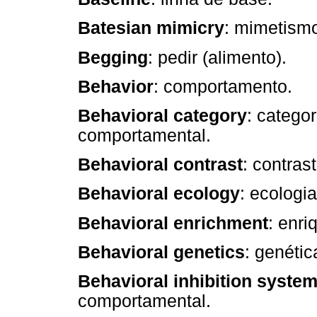
Batesian mimicry
: mimetismo
Begging
: pedir (alimento).
Behavior
: comportamento.
Behavioral category
: catego
comportamental.
Behavioral contrast
: contras
Behavioral ecology
: ecologi
Behavioral enrichment
: enr
Behavioral genetics
: genéti
Behavioral inhibition syste
comportamental.