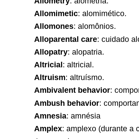
Allometry
: alometria.
Allomimetic
: alomimético.
Allomones
: alomônios.
Alloparental care
: cuidado al
Allopatry
: alopatria.
Altricial
: altricial.
Altruism
: altruísmo.
Ambivalent behavior
: compo
Ambush behavior
: comporta
Amnesia
: amnésia
Amplex
: amplexo (durante a 