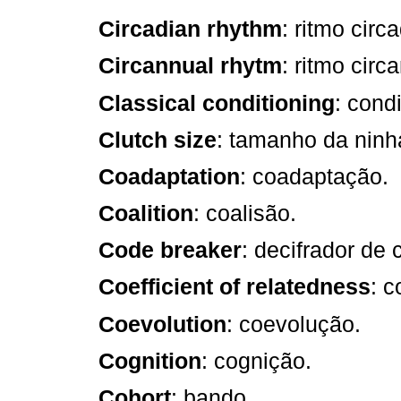
Circadian rhythm
: ritmo circ
Circannual rhytm
: ritmo circ
Classical conditioning
: cond
Clutch size
: tamanho da ninh
Coadaptation
: coadaptação.
Coalition
: coalisão.
Code breaker
: decifrador de 
Coefficient of relatedness
: c
Coevolution
: coevolução.
Cognition
: cognição.
Cohort
: bando.