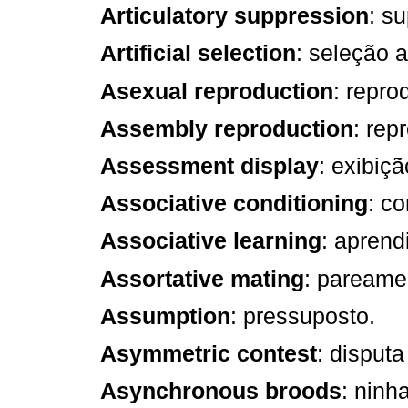
Articulatory suppression
: su
Artificial selection
: seleção ar
Asexual reproduction
: repr
Assembly reproduction
: rep
Assessment display
: exibiç
Associative conditioning
: c
Associative learning
: aprend
Assortative mating
: pareame
Assumption
: pressuposto.
Asymmetric contest
: disputa
Asynchronous broods
: ninh