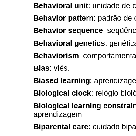
Behavioral unit
: unidade de 
Behavior pattern
: padrão de
Behavior sequence
: seqüên
Behavioral genetics
: genéti
Behaviorism
: comportamenta
Bias
: viés.
Biased learning
: aprendizag
Biological clock
: relógio biol
Biological learning constrai
aprendizagem.
Biparental care
: cuidado bipa