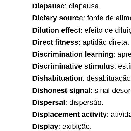
Diapause
: diapausa.
Dietary source
: fonte de alim
Dilution effect
: efeito de dilu
Direct fitness
: aptidão direta.
Discrimination learning
: apr
Discriminative stimulus
: est
Dishabituation
: desabituação
Dishonest signal
: sinal deso
Dispersal
: dispersão.
Displacement activity
: ativi
Display
: exibição.