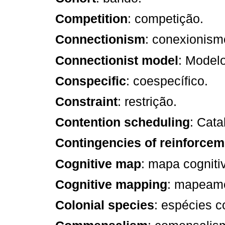
Competition
: competição.
Connectionism
: conexionism
Connectionist model
: Modelo
Conspecific
: coespecífico.
Constraint
: restrição.
Contention scheduling
: Cata
Contingencies of reinforcem
Cognitive map
: mapa cogniti
Cognitive mapping
: mapeame
Colonial species
: espécies c