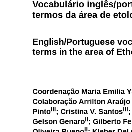
Vocabulário inglês/po
termos da área de etol
English/Portuguese voc
terms in the area of Et
Coordenação Maria Emilia 
Colaboração Arrilton Araújo
III
III
Pinto
; Cristina V. Santos
;
II
Gelson Genaro
; Gilberto F
II
Oliveira Bueno
; Kleber Del