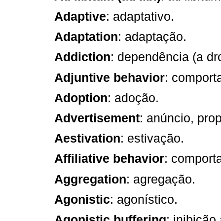
Adaptive
: adaptativo.
Adaptation
: adaptação.
Addiction
: dependência (a dr
Adjuntive behavior
: comport
Adoption
: adoção.
Advertisement
: anúncio, pro
Aestivation
: estivação.
Affiliative behavior
: comporta
Aggregation
: agregação.
Agonistic
: agonístico.
Agonistic buffering
: inibição