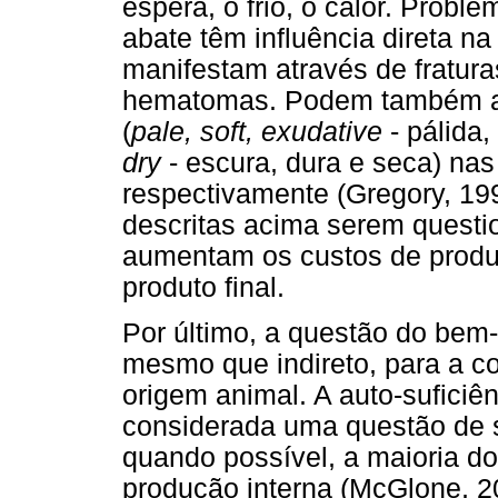
espera, o frio, o calor. Probl
abate têm influência direta n
manifestam através de fratur
hematomas. Podem também au
(
pale, soft, exudative
- pálida,
dry
- escura, dura e seca) nas
respectivamente (Gregory, 19
descritas acima serem questio
aumentam os custos de produ
produto final.
Por último, a questão do bem-
mesmo que indireto, para a c
origem animal. A auto-suficiê
considerada uma questão de s
quando possível, a maioria do
produção interna (McGlone, 2