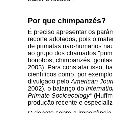
Por que chimpanzés?
É preciso apresentar os parâm
recorte adotados, pois o mat
de primatas não-humanos não
ao grupo dos chamados "prima
bonobos, chimpanzés, gorilas
2003). Para constatar isso, b
científicos como, por exemplo
divulgado pelo
American Journ
2002), o balanço do
Internati
Primate Socioecology"
(Huffm
produção recente e especiali
O debate sobre a importância