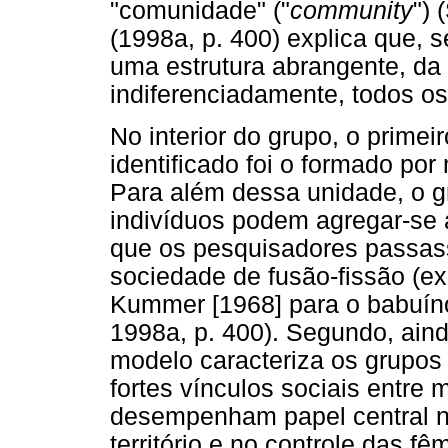
"comunidade" ("
community
") 
(1998a, p. 400) explica que,
uma estrutura abrangente, da 
indiferenciadamente, todos o
No interior do grupo, o prime
identificado foi o formado po
Para além dessa unidade, o g
indivíduos podem agregar-se 
que os pesquisadores passas
sociedade de fusão-fissão (e
Kummer [1968] para o babuí
1998a, p. 400). Segundo, aind
modelo caracteriza os grupo
fortes vínculos sociais entre
desempenham papel central na
território e no controle das f