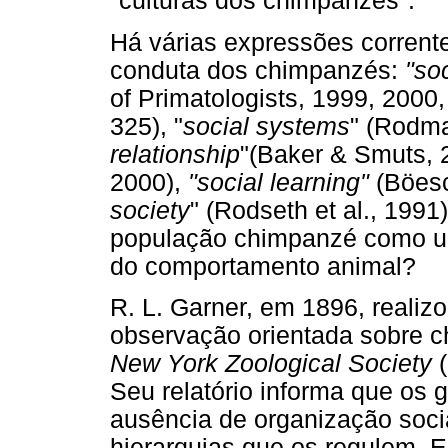
"culturas dos chimpanzés".
Há várias expressões corrent
conduta dos chimpanzés:
"so
of Primatologists, 1999, 200
325), "
social systems
" (Rodma
relationship
"(Baker & Smuts, 2
2000),
"social learning"
(Böesc
society
" (Rodseth et al., 1991
população chimpanzé como um
do comportamento animal?
R. L. Garner, em 1896, realiz
observação orientada sobre ch
New York Zoological Society
(
Seu relatório informa que os 
ausência de organização socia
hierarquias que os regulem. 