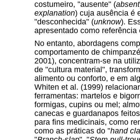
costumeiro, "ausente" (
absent
explanation
) cuja ausência é 
"desconhecida" (
unknow
). Es
apresentado como referência 
No entanto, abordagens compa
comportamento de chimpanzés,
2001), concentram-se na util
de "cultura material", transfo
alimento ou conforto, e em a
Whiten et al. (1999) relacion
ferramentas: martelos e bigor
formigas, cupins ou mel; almof
canecas e guardanapos feitos 
para fins medicinais, como re
como as práticas do "
hand cl
"
Branch-slap
", "
Stem pull-trou