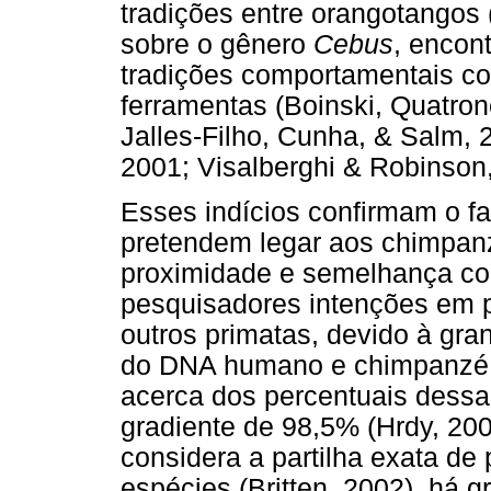
tradições entre orangotangos
sobre o gênero
Cebus
, encon
tradições comportamentais co
ferramentas (Boinski, Quatron
Jalles-Filho, Cunha, & Salm,
2001; Visalberghi & Robinson
Esses indícios confirmam o f
pretendem legar aos chimpanz
proximidade e semelhança co
pesquisadores intenções em pr
outros primatas, devido à gr
do DNA humano e chimpanzé.
acerca dos percentuais dess
gradiente de 98,5% (Hrdy, 20
considera a partilha exata 
espécies (Britten, 2002), há