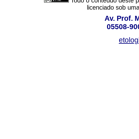
Todo o conteúdo deste pe
licenciado sob um
Av. Prof. 
05508-900
etolo