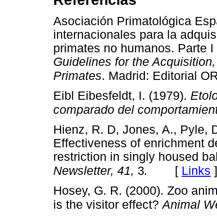
Asociación Primatológica Espa
internacionales para la adquis
primates no humanos. Parte I
Guidelines for the Acquisiti
Primates
. Madrid: Editorial O
Eibl Eibesfeldt, I. (1979).
Etolo
comparado del comportamien
Hienz, R. D, Jones, A., Pyle, 
Effectiveness of enrichment de
restriction in singly housed 
[
Links
Newsletter, 41,
3
.
Hosey, G. R. (2000). Zoo ani
is the visitor effect?
Animal We