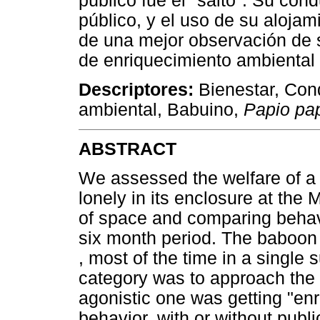
público fue el "salto". Su con
público, y el uso de su alojam
de una mejor observación de 
de enriquecimiento ambiental a
Descriptores:
Bienestar, Con
ambiental, Babuino,
Papio pap
ABSTRACT
We assessed the welfare of a
lonely in its enclosure at the
of space and comparing behavio
six month period. The baboon 
, most of the time in a single s
category was to approach the 
agonistic one was getting "en
behavior, with or without publ