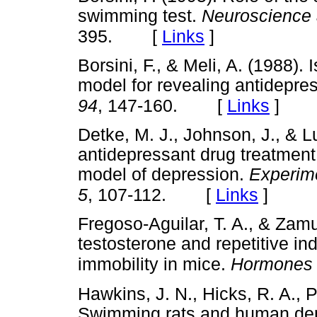
swimming test.
Neuroscience 
[
Links
]
395.
Borsini, F., & Meli, A. (1988).
model for revealing antidepres
[
Links
]
94
, 147-160.
Detke, M. J., Johnson, J., & L
antidepressant drug treatment 
model of depression.
Experim
[
Links
]
5
, 107-112.
Fregoso-Aguilar, T. A., & Zamud
testosterone and repetitive in
immobility in mice.
Hormones 
Hawkins, J. N., Hicks, R. A., P
Swimming rats and human de