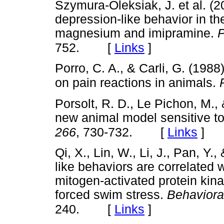
Szymura-Oleksiak, J. et al. (2
depression-like behavior in the
magnesium and imipramine.
P
[
Links
]
752.
Porro, C. A., & Carli, G. (1988
on pain reactions in animals.
Porsolt, R. D., Le Pichon, M.,
new animal model sensitive to
[
Links
]
266
, 730-732.
Qi, X., Lin, W., Li, J., Pan, Y
like behaviors are correlated 
mitogen-activated protein kina
forced swim stress.
Behaviora
[
Links
]
240.