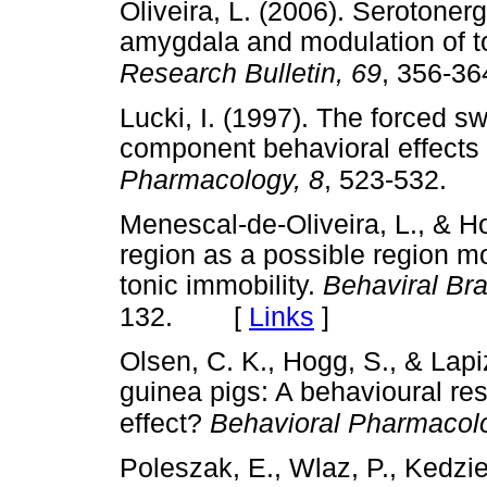
Oliveira, L. (2006). Serotonerg
amygdala and modulation of to
Research Bulletin, 69
, 356-36
Lucki, I. (1997). The forced s
component behavioral effects 
Pharmacology, 8
, 523-532.
Menescal-de-Oliveira, L., & H
region as a possible region m
tonic immobility.
Behaviral Br
[
Links
]
132.
Olsen, C. K., Hogg, S., & Lapi
guinea pigs: A behavioural res
effect?
Behavioral Pharmacol
Poleszak, E., Wlaz, P., Kedzi