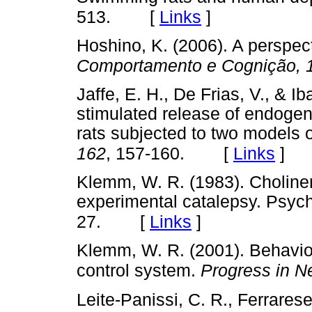
[
Links
]
513.
Hoshino, K. (2006). A perspect
Comportamento e Cognição, 
Jaffe, E. H., De Frias, V., & I
stimulated release of endogeno
rats subjected to two models 
[
Links
]
162
, 157-160.
Klemm, W. R. (1983). Choliner
experimental catalepsy. Psyc
[
Links
]
27.
Klemm, W. R. (2001). Behaviora
control system.
Progress in N
Leite-Panissi, C. R., Ferrarese