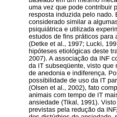
uma vez que pode contribuir 
resposta induzida pelo nado. 
considerado similar a alguma
psiquiátrica e utilizada exp
estudos de fins práticos para
(Detke et al., 1997; Lucki, 1
hipóteses etiológicas deste tra
2007). A associação da INF c
da IT subseqüente, visto que
de anedonia e indiferença. Por
possibilidade de uso da IT par
(Olsen et al., 2002), fato co
animais com tempo de IT mais
ansiedade (Tikal, 1991). Vist
previstas pela redução da IN
dos distúrbios de ansiedade, 