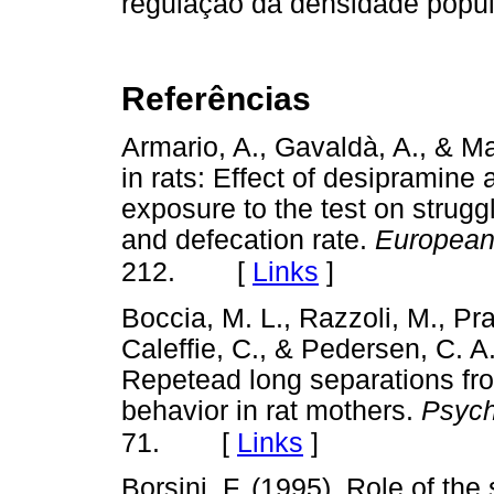
regulação da densidade popul
Referências
Armario, A., Gavaldà, A., & M
in rats: Effect of desipramine 
exposure to the test on strugg
and defecation rate.
European
[
Links
]
212.
Boccia, M. L., Razzoli, M., Pr
Caleffie, C., & Pedersen, C. A
Repetead long separations fr
behavior in rat mothers.
Psych
[
Links
]
71.
Borsini, F. (1995). Role of the