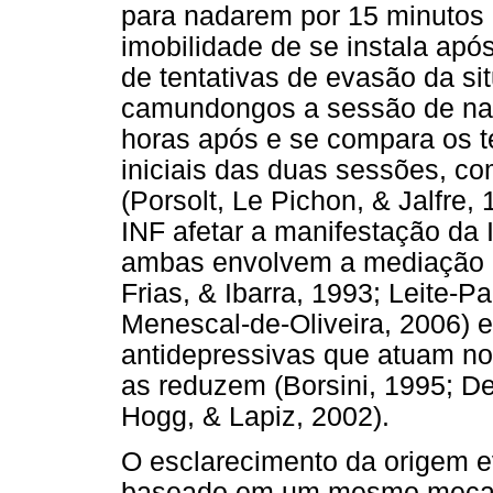
para nadarem por 15 minutos 
imobilidade de se instala após
de tentativas de evasão da si
camundongos a sessão de nat
horas após e se compara os t
iniciais das duas sessões, c
(Porsolt, Le Pichon, & Jalfre,
INF afetar a manifestação da I
ambas envolvem a mediação da
Frias, & Ibarra, 1993; Leite-Pa
Menescal-de-Oliveira, 2006) 
antidepressivas que atuam no
as reduzem (Borsini, 1995; De
Hogg, & Lapiz, 2002).
O esclarecimento da origem e
baseado em um mesmo mecanis