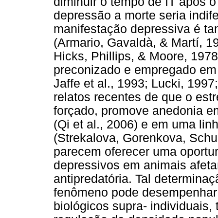
diminuir o tempo de IT após o
depressão a morte seria indif
manifestação depressiva é ta
(Armario, Gavaldà, & Martí, 1
Hicks, Phillips, & Moore, 1978
preconizado e empregado em la
Jaffe et al., 1993; Lucki, 1997
relatos recentes de que o est
forçado, promove anedonia e
(Qi et al., 2006) e em uma 
(Strekalova, Gorenkova, Schu
parecem oferecer uma oportun
depressivos em animais afet
antipredatória. Tal determinaç
fenômeno pode desempenhar p
biológicos supra- individuais