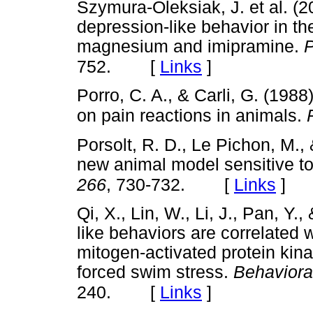
Szymura-Oleksiak, J. et al. (2
depression-like behavior in the
magnesium and imipramine.
P
[
Links
]
752.
Porro, C. A., & Carli, G. (1988
on pain reactions in animals.
Porsolt, R. D., Le Pichon, M.,
new animal model sensitive to
[
Links
]
266
, 730-732.
Qi, X., Lin, W., Li, J., Pan, Y
like behaviors are correlated 
mitogen-activated protein kina
forced swim stress.
Behaviora
[
Links
]
240.