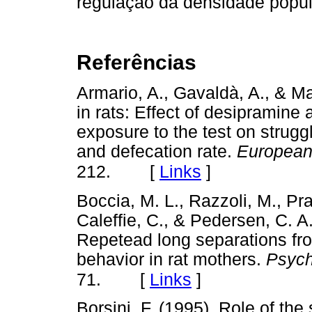
regulação da densidade popul
Referências
Armario, A., Gavaldà, A., & M
in rats: Effect of desipramine 
exposure to the test on strugg
and defecation rate.
European
[
Links
]
212.
Boccia, M. L., Razzoli, M., Pr
Caleffie, C., & Pedersen, C. A
Repetead long separations fr
behavior in rat mothers.
Psych
[
Links
]
71.
Borsini, F. (1995). Role of the