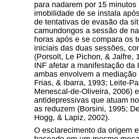
para nadarem por 15 minutos 
imobilidade de se instala após
de tentativas de evasão da si
camundongos a sessão de nat
horas após e se compara os t
iniciais das duas sessões, c
(Porsolt, Le Pichon, & Jalfre,
INF afetar a manifestação da I
ambas envolvem a mediação da
Frias, & Ibarra, 1993; Leite-Pa
Menescal-de-Oliveira, 2006) 
antidepressivas que atuam no
as reduzem (Borsini, 1995; De
Hogg, & Lapiz, 2002).
O esclarecimento da origem e
baseado em um mesmo mecanis