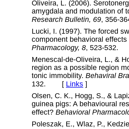
Oliveira, L. (2006). Serotonerg
amygdala and modulation of to
Research Bulletin, 69
, 356-36
Lucki, I. (1997). The forced s
component behavioral effects 
Pharmacology, 8
, 523-532.
Menescal-de-Oliveira, L., & H
region as a possible region m
tonic immobility.
Behaviral Br
[
Links
]
132.
Olsen, C. K., Hogg, S., & Lapi
guinea pigs: A behavioural res
effect?
Behavioral Pharmacol
Poleszak, E., Wlaz, P., Kedzi