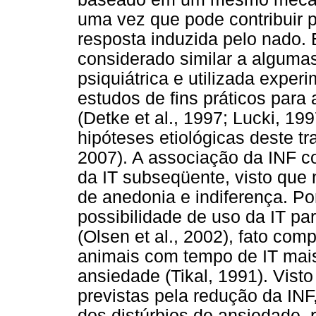
uma vez que pode contribuir 
resposta induzida pelo nado. 
considerado similar a alguma
psiquiátrica e utilizada exp
estudos de fins práticos para
(Detke et al., 1997; Lucki, 1
hipóteses etiológicas deste tra
2007). A associação da INF c
da IT subseqüente, visto que
de anedonia e indiferença. Por
possibilidade de uso da IT par
(Olsen et al., 2002), fato co
animais com tempo de IT mais
ansiedade (Tikal, 1991). Vist
previstas pela redução da IN
dos distúrbios de ansiedade, 