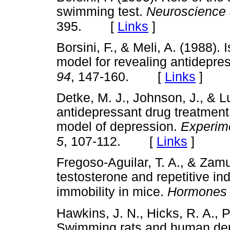
swimming test.
Neuroscience 
[
Links
]
395.
Borsini, F., & Meli, A. (1988).
model for revealing antidepres
[
Links
]
94
, 147-160.
Detke, M. J., Johnson, J., & L
antidepressant drug treatment 
model of depression.
Experim
[
Links
]
5
, 107-112.
Fregoso-Aguilar, T. A., & Zamud
testosterone and repetitive in
immobility in mice.
Hormones 
Hawkins, J. N., Hicks, R. A., P
Swimming rats and human de