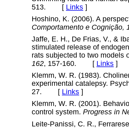
[
Links
]
513.
Hoshino, K. (2006). A perspect
Comportamento e Cognição, 
Jaffe, E. H., De Frias, V., & I
stimulated release of endogeno
rats subjected to two models 
[
Links
]
162
, 157-160.
Klemm, W. R. (1983). Choliner
experimental catalepsy. Psyc
[
Links
]
27.
Klemm, W. R. (2001). Behaviora
control system.
Progress in N
Leite-Panissi, C. R., Ferrarese