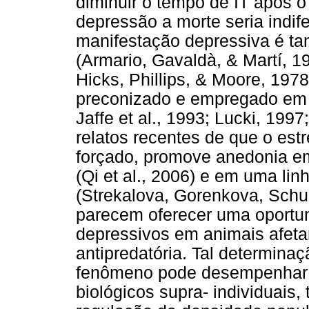
diminuir o tempo de IT após o
depressão a morte seria indif
manifestação depressiva é ta
(Armario, Gavaldà, & Martí, 1
Hicks, Phillips, & Moore, 1978
preconizado e empregado em la
Jaffe et al., 1993; Lucki, 1997
relatos recentes de que o est
forçado, promove anedonia e
(Qi et al., 2006) e em uma 
(Strekalova, Gorenkova, Schu
parecem oferecer uma oportun
depressivos em animais afet
antipredatória. Tal determinaç
fenômeno pode desempenhar p
biológicos supra- individuais