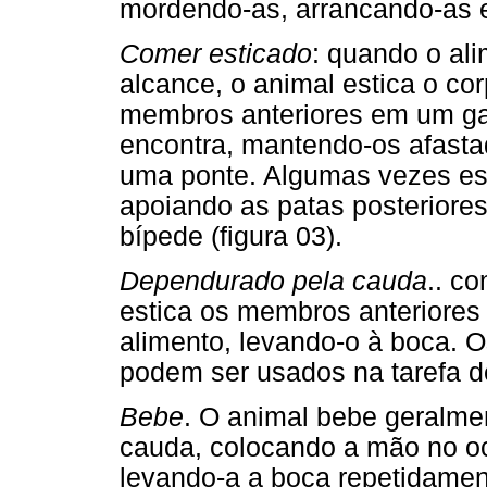
mordendo-as, arrancando-as e
Comer esticado
: quando o ali
alcance, o animal estica o co
membros anteriores em um gal
encontra, mantendo-os afasta
uma ponte. Algumas vezes esti
apoiando as patas posteriore
bípede (figura 03).
Dependurado pela cauda
.. c
estica os membros anteriores 
alimento, levando-o à boca.
podem ser usados na tarefa de
Bebe
. O animal bebe geralme
cauda, colocando a mão no o
levando-a a boca repetidame