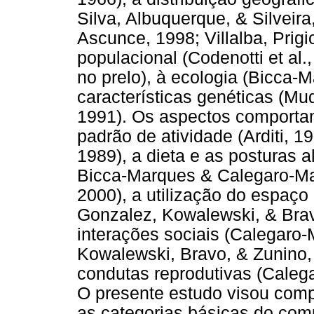
Silva, Albuquerque, & Silveira
Ascunce, 1998; Villalba, Prig
populacional (Codenotti et al.
no prelo), à ecologia (Bicca-
características genéticas (Mud
1991). Os aspectos comporta
padrão de atividade (Arditi, 
1989), a dieta e as posturas 
Bicca-Marques & Calegaro-Ma
2000), a utilização do espaço
Gonzalez, Kowalewski, & Brav
interações sociais (Calegaro
Kowalewski, Bravo, & Zunino,
condutas reprodutivas (Caleg
O presente estudo visou comp
as categorias básicas do com