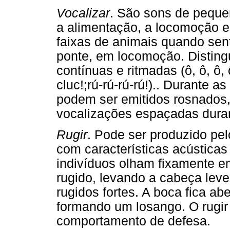
Vocalizar
. São sons de peque
a alimentação, a locomoção e 
faixas de animais quando sen
ponte, em locomoção. Disting
contínuas e ritmadas (ô, ô, ô, ô
cluc!;rú-rú-rú-rú!).. Durante a
podem ser emitidos rosnados,
vocalizações espaçadas dura
Rugir
. Pode ser produzido pe
com características acústicas
indivíduos olham fixamente e
rugido, levando a cabeça lev
rugidos fortes. A boca fica ab
formando um losango. O rugi
comportamento de defesa.