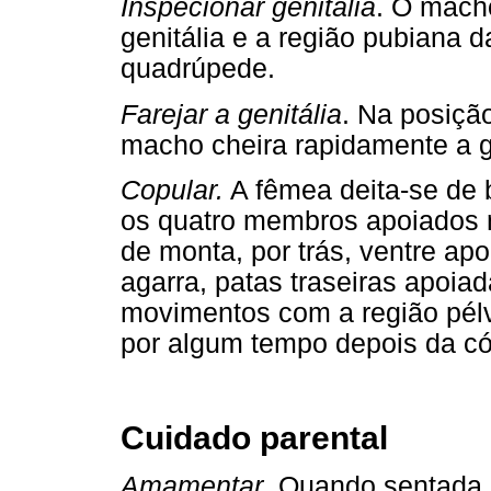
Inspecionar genitália
. O mach
genitália e a região pubiana 
quadrúpede.
Farejar a genitália
. Na posiçã
macho cheira rapidamente a ge
Copular.
A fêmea deita-se de 
os quatro membros apoiados 
de monta, por trás, ventre ap
agarra, patas traseiras apoia
movimentos com a região pél
por algum tempo depois da có
Cuidado parental
Amamentar
. Quando sentada,