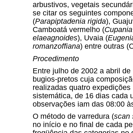
arbustivos, vegetais secundár
se citar os seguintes compon
(
Parapiptadenia rigida
), Guaju
Camboatá vermelho (
Cupania 
elaeagnoides
), Uvaia (
Eugenia
romanzoffiana
) entre outras (
Procedimento
Entre julho de 2002 a abril d
bugios-pretos cuja composiçã
realizadas quatro expedições 
sistemática, de 16 dias cada
observações iam das 08:00 às
O método de varredura (
scan 
no início e no final de cada p
freqüência das categorias no 