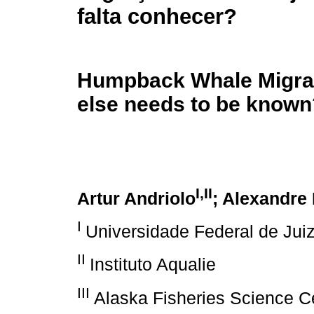
falta conhecer?
Humpback Whale Migrat
else needs to be known
I,II
Artur Andriolo
; Alexandre 
I
Universidade Federal de Jui
II
Instituto Aqualie
III
Alaska Fisheries Science C