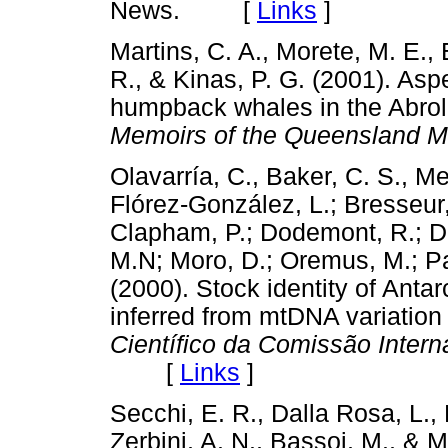
News. [
Links
]
Martins, C. A., Morete, M. E., 
R., & Kinas, P. G. (2001). Aspe
humpback whales in the Abrol
Memoirs of the Queensland 
Olavarría, C., Baker, C. S., M
Flórez-González, L.; Bresseur, 
Clapham, P.; Dodemont, R.; D
M.N; Moro, D.; Oremus, M.; Pa
(2000). Stock identity of Ant
inferred from mtDNA variatio
Científico da Comissão Intern
[
Links
]
Secchi, E. R., Dalla Rosa, L., 
Zerbini, A. N., Bassoi, M., & M