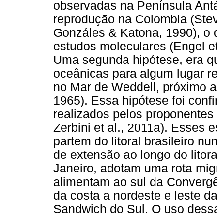
observadas na Península Antá
reprodução na Colombia (Stevi
Gonzáles & Katona, 1990), o 
estudos moleculares (Engel et a
Uma segunda hipótese, era qu
oceânicas para algum lugar r
no Mar de Weddell, próximo ao
1965). Essa hipótese foi conf
realizados pelos proponentes d
Zerbini et al., 2011a). Esses
partem do litoral brasileiro
de extensão ao longo do litora
Janeiro, adotam uma rota migr
alimentam ao sul da Convergê
da costa a nordeste e leste d
Sandwich do Sul. O uso dessas