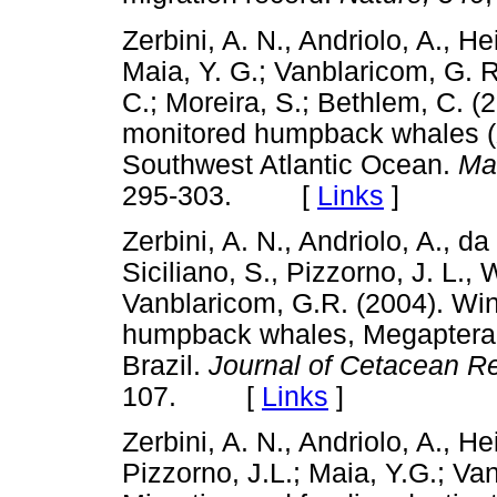
Zerbini, A. N., Andriolo, A., H
Maia, Y. G.; Vanblaricom, G. 
C.; Moreira, S.; Bethlem, C. (
monitored humpback whales (
Southwest Atlantic Ocean.
Ma
295-303. [
Links
]
Zerbini, A. N., Andriolo, A., d
Siciliano, S., Pizzorno, J. L.,
Vanblaricom, G.R. (2004). Win
humpback whales, Megaptera 
Brazil.
Journal of Cetacean 
107. [
Links
]
Zerbini, A. N., Andriolo, A., H
Pizzorno, J.L.; Maia, Y.G.; Va