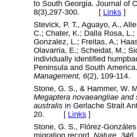
to South Georgia. Journal o
8(3),297-300. [
Links
]
Stevick, P. T., Aguayo, A., Allen
C.; Chater, K.; Dalla Rosa, L.; 
Gonzalez, L.; Freitas, A.; Haas
Olavarria, E.; Scheidat, M.; Si
individually identified humpb
Peninsula and South America
Management, 6
(2), 109-11
Stone, G. S., & Hammer, W. 
Megaptera novaeangliae and 
australis
in Gerlache Strait An
20. [
Links
]
Stone, G. S., Flórez-Gonzáles
migration record.
Nature, 346