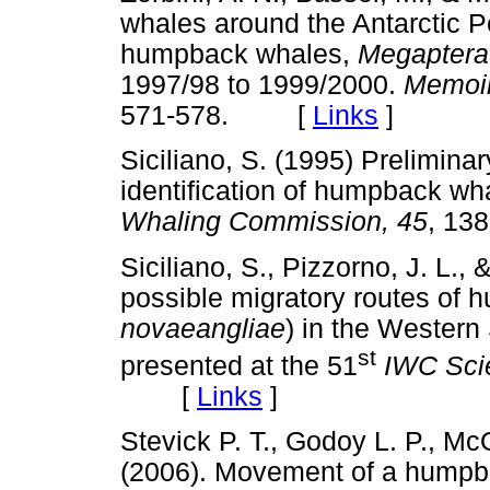
whales around the Antarctic P
humpback whales,
Megaptera
1997/98 to 1999/2000.
Memoir
571-578. [
Links
]
Siciliano, S. (1995) Prelimina
identification of humpback wha
Whaling Commission, 45
, 1
Siciliano, S., Pizzorno, J. L., 
possible migratory routes of 
novaeangliae
) in the Wester
st
presented at the 51
IWC Scie
[
Links
]
Stevick P. T., Godoy L. P., Mc
(2006). Movement of a humpba