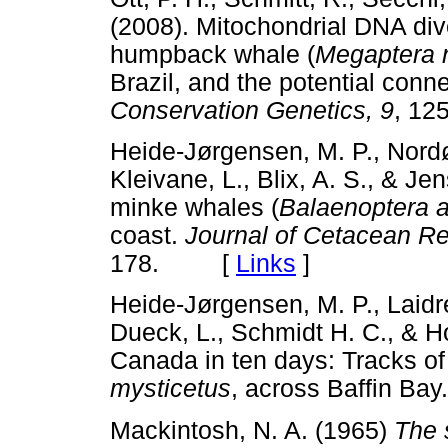
(2008). Mitochondrial DNA dive
humpback whale (
Megaptera 
Brazil, and the potential conne
Conservation Genetics, 9
, 1
Heide-Jørgensen, M. P., Nordøy
Kleivane, L., Blix, A. S., & Je
minke whales (
Balaenoptera a
coast.
Journal of Cetacean R
178. [
Links
]
Heide-Jørgensen, M. P., Laidre
Dueck, L., Schmidt H. C., & 
Canada in ten days: Tracks 
mysticetus
, across Baffin Bay
Mackintosh, N. A. (1965)
The 