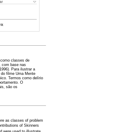
ar
nk
i como classes de
l, com base nas
996). Para ilustrar a
s do filme Uma Mente
óico. Termos como delírio
portamento. O
is, são os
ere as classes of problem
ntributions of Skinners
 were used to illustrate