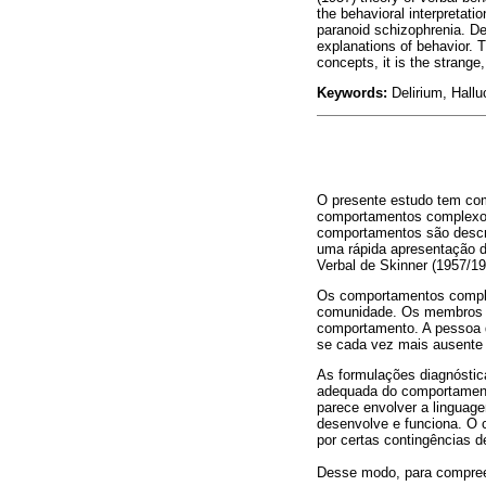
the behavioral interpretati
paranoid schizophrenia. De
explanations of behavior. T
concepts, it is the strange
Keywords:
Delirium, Hallu
O presente estudo tem com
comportamentos complexos:
comportamentos são descrit
uma rápida apresentação 
Verbal de Skinner (1957/19
Os comportamentos comple
comunidade. Os membros da
comportamento. A pessoa d
se cada vez mais ausente d
As formulações diagnóstic
adequada do comportament
parece envolver a linguag
desenvolve e funciona. O 
por certas contingências de
Desse modo, para compreen