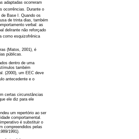
as adaptadas ocorreram
s ocorrências. Durante o
a de Base I. Quando os
usa de trinta dias, também
omportamento verbal: as
al delirante não reforçado
a como esquizofrênica
ras (Matos, 2001), é
ias públicas.
ados dentro de uma
estímulos também
al. (2000), um EEC deve
ulo antecedente e o
m certas circunstâncias
ue ele diz para ele
ndeu um repertório ao ser
ividade comportamental.
mperativo é substituir o
em compreendidos pelas
1989/1991).