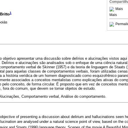
Compartilh
Mais
1
Britto
Mais
Goiás
Permali
o objetivo apresentar uma discussão sobre delírios e alucinações vistos aqu
Delírios e alucinações são analisados sob o enfoque de uma ciência natura
 comportamento verbal de Skinner (1957) e da teoria de linguagem de Staats (1
tal para aquelas classes de comportamentos verbais, foram utilizadas cena
ta a história verídica de um homem diagnosticado como esquizofrênico paran
emente associados a conceitos mentalistas como explicações ativas do com
 pelo conceito, de forma circular. É proposto que em vez de conceitos menta
 fora do comum, que devem se tornar objetos de estudo.
 Alucinações, Comportamento verbal, Análise do comportamento.
objective of presenting a discussion about delirium and hallucinations seen h
lucination are analysed under a natural science point of view, based on the co
havior and Staats (1996) language theory. Scenes of the movie A Beautiful Mind