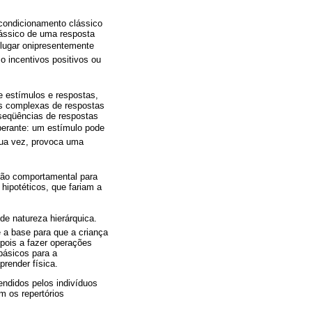
 condicionamento clássico
lássico de uma resposta
 lugar onipresentemente
 incentivos positivos ou
e estímulos e respostas,
s complexas de respostas
seqüências de respostas
perante: um estímulo pode
sua vez, provoca uma
ção comportamental para
hipotéticos, que fariam a
e natureza hierárquica.
 a base para que a criança
pois a fazer operações
básicos para a
render física.
ndidos pelos indivíduos
m os repertórios