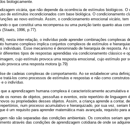
dos biologicamente.
dizagem vicária, que não depende da ocorrência de estímulos biológicos. O
uso de estímulos incondicionados com base biológica. O condicionamento c
 funções ao novo estímulo. Assim, o condicionamento emocional vicário, tem
tando o que constitui uma recompensa ou uma punição tanto quanto atua como
 (Staats, 1996, p.77).
6), nesta inter-relação, o indivíduo pode aprender combinações complexas d
to humano complexo implica conjuntos complexos de estímulos e hierarquia
s individuais. Esse mecanismo é denominado de hierarquia de resposta. As 
r diferentes tipos de respostas aprendidas via condicionamento clássico e o
imagem, cujo estímulo provoca uma resposta emocional, cujo estímulo por 
mulo provoca uma resposta motora (p.79)
nálise de cadeias complexas de comportamento. Ao se estabelecer uma defini
e tratá-los como processos de estímulos e respostas e não como construtos 
e o indivíduo.
, que a aprendizagem humana complexa é caracteristicamente acumulativa e d
e os nomes de objetos, pessoAas e eventos, este repertório de linguagem é
novos ou propriedades desses objetos. Assim, a criança aprende a contar, de
repertórios, num processo acumulativo e hierarquizado, por sua vez, seriam 
ue é um requisito para aprender matemática mais avançada, requisito para ap
gem não são separadas das condições ambientais. Os conceitos seriam apre
imento através das condições de aprendizagem cotidiana de onde se adquire