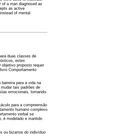
ory of a man diagnosed as
epts as active
 instead of mental
para duas classes de
ósticos, estes
 objetivo proposto requer
 livro Comportamento
arreira para a vida na
 mudar tais padrões de
stas emocionais, tornando-
stáculo para a compreensão
ortamento humano complexo
rtamento verbal se
o, é modelado e mantido
u bizarros do indivíduo