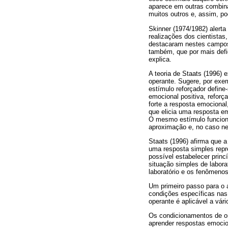
aparece em outras combina
muitos outros e, assim, po
Skinner (1974/1982) alerta
realizações dos cientista
destacaram nestes campos 
também, que por mais def
explica.
A teoria de Staats (1996)
operante. Sugere, por exe
estímulo reforçador define
emocional positiva, refor
forte a resposta emocional
que elicia uma resposta e
O mesmo estímulo funciona
aproximação e, no caso ne
Staats (1996) afirma que a
uma resposta simples repre
possível estabelecer princ
situação simples de labora
laboratório e os fenômeno
Um primeiro passo para o 
condições específicas nas
operante é aplicável a vár
Os condicionamentos de or
aprender respostas emocio