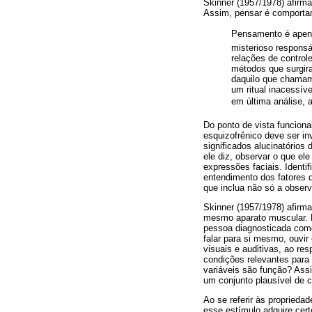
Skinner (1957/1978) afirm
Assim, pensar é comportam
Pensamento é apen
misterioso respons
relações de control
métodos que surgira
daquilo que chamam
um ritual inacessív
em última análise, a
Do ponto de vista funciona
esquizofrênico deve ser in
significados alucinatórios
ele diz, observar o que el
expressões faciais. Identi
entendimento dos fatores 
que inclua não só a obser
Skinner (1957/1978) afirm
mesmo aparato muscular. E
pessoa diagnosticada como
falar para si mesmo, ouvi
visuais e auditivas, ao re
condições relevantes para
variáveis são função? Ass
um conjunto plausível de 
Ao se referir às proprieda
esse estímulo adquire cert