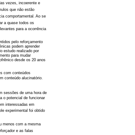
das vezes, incoerente e
ulos que não estão
cia comportamental. Ao se
iar a quase todos os
elevantes para a ocorrência
ntidos pelo reforçamento
rênicas podem aprender
o estudo realizado por
tamento para mudar
ofrênico desde os 20 anos
ções com conteúdos
em conteúdo alucinatório.
 em sessões de uma hora de
 o potencial de funcionar
ssem interessadas em
le experimental foi obtido
is ou menos com a mesma
orçador e as falas