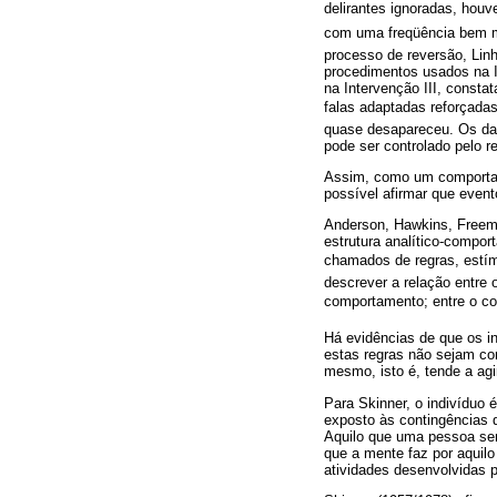
delirantes ignoradas, ho
com uma freqüência bem mai
processo de reversão, Lin
procedimentos usados na I
na Intervenção III, const
falas adaptadas reforçad
quase desapareceu. Os da
pode ser controlado pelo r
Assim, como um comportame
possível afirmar que event
Anderson, Hawkins, Freema
estrutura analítico-compo
chamados de regras, estím
descrever a relação entre
comportamento; entre o co
Há evidências de que os i
estas regras não sejam com
mesmo, isto é, tende a agi
Para Skinner, o indivíduo
exposto às contingências d
Aquilo que uma pessoa sent
que a mente faz por aquil
atividades desenvolvidas 