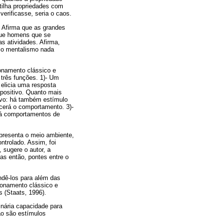
tilha propriedades com
erificasse, seria o caos.
. Afirma que as grandes
que homens que se
s atividades. Afirma,
 o mentalismo nada
ionamento clássico e
 três funções. 1)- Um
 elicia uma resposta
 positivo. Quanto mais
tivo: há também estímulo
cerá o comportamento. 3)-
irá comportamentos de
epresenta o meio ambiente,
ntrolado. Assim, foi
 sugere o autor, a
ias então, pontes entre o
ndê-los para além das
ionamento clássico e
s (Staats, 1996).
nária capacidade para
ão são estímulos