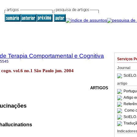
a de Terapia Comportamental e Cognitiva
Serviços P
-5545
Journal
. cogn. vol.6 no.1 São Paulo jun. 2004
SciELO 
artigo
ARTIGOS
Portugu
Artigo 
Referên
alucinações
Como ci
SciELO 
Traduçã
hallucinations
Indicadore