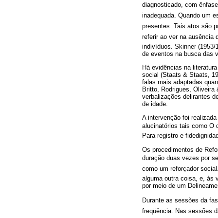
diagnosticado, com ênfase 
inadequada. Quando um esq
presentes. Tais atos são
referir ao ver na ausênci
indivíduos. Skinner (1953/
de eventos na busca das v
Há evidências na literatu
social (Staats & Staats, 
falas mais adaptadas quan
Britto, Rodrigues, Oliveir
verbalizações delirantes 
de idade.
A intervenção foi realizad
alucinatórios tais como O 
Para registro e fidedignid
Os procedimentos de Refor
duração duas vezes por sem
como um reforçador social.
alguma outra coisa, e, às 
por meio de um Delineame
Durante as sessões da fase
freqüência. Nas sessões da