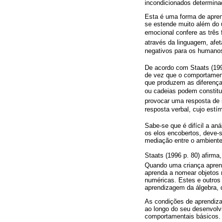
incondicionados determina
Esta é uma forma de apren
se estende muito além do 
emocional confere as três
através da linguagem, afe
negativos para os humanos
De acordo com Staats (199
de vez que o comportamen
que produzem as diferença
ou cadeias podem constitui
provocar uma resposta de 
resposta verbal, cujo estí
Sabe-se que é difícil a a
os elos encobertos, deve-s
mediação entre o ambiente 
Staats (1996 p. 80) afirma
Quando uma criança aprend
aprenda a nomear objetos 
numéricas. Estes e outros 
aprendizagem da álgebra, q
As condições de aprendiza
ao longo do seu desenvolv
comportamentais básicos.