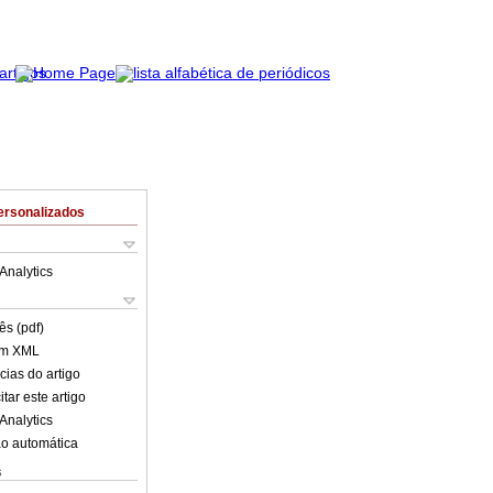
ersonalizados
Analytics
ês (pdf)
em XML
cias do artigo
tar este artigo
Analytics
o automática
s