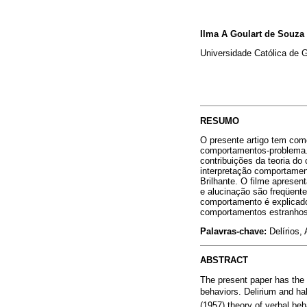
Ilma A Goulart de Souza 
Universidade Católica de 
RESUMO
O presente artigo tem com
comportamentos-problema. 
contribuições da teoria do
interpretação comportamen
Brilhante. O filme apresen
e alucinação são freqüent
comportamento é explicado
comportamentos estranhos,
Palavras-chave:
Delírios,
ABSTRACT
The present paper has the 
behaviors. Delirium and hal
(1957) theory of verbal be