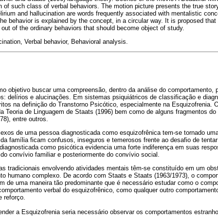
on of such class of verbal behaviors. The motion picture presents the true st
lirium and hallucination are words frequently associated with mentalistic conc
he behavior is explained by the concept, in a circular way. It is proposed that
, out of the ordinary behaviors that should become object of study.
cination, Verbal behavior, Behavioral analysis.
o objetivo buscar uma compreensão, dentro da análise do comportamento, 
 delírios e alucinações. Em sistemas psiquiátricos de classificação e diagn
os na definição do Transtorno Psicótico, especialmente na Esquizofrenia. O
da Teoria de Linguagem de Staats (1996) bem como de alguns fragmentos do
78), entre outros.
xos de uma pessoa diagnosticada como esquizofrênica tem-se tornado uma b
 família ficam confusos, inseguros e temerosos frente ao desafio de tentar
iagnosticada como psicótica evidencia uma forte indiferença em suas respo
o convívio familiar e posteriormente do convívio social.
as tradicionais envolvendo atividades mentais têm-se constituído em um ob
o humano complexo. De acordo com Staats e Staats (1963/1973), o comp
em de uma maneira tão predominante que é necessário estudar como o compo
comportamento verbal do esquizofrênico, como qualquer outro comportament
 reforço.
der a Esquizofrenia seria necessário observar os comportamentos estranhos o