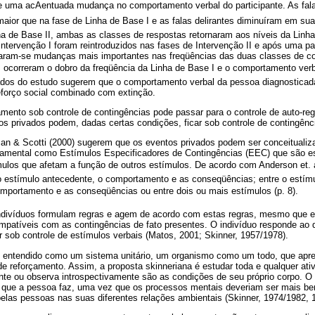
uve uma acAentuada mudança no comportamento verbal do participante. As fal
or que na fase de Linha de Base I e as falas delirantes diminuíram em sua
ha de Base II, ambas as classes de respostas retornaram aos níveis da Linh
ntervenção I foram reintroduzidos nas fases de Intervenção II e após uma pa
ataram-se mudanças mais importantes nas freqüências das duas classes de c
as ocorreram o dobro da freqüência da Linha de Base I e o comportamento verb
dos do estudo sugerem que o comportamento verbal da pessoa diagnosticad
eforço social combinado com extinção.
nto sob controle de contingências pode passar para o controle de auto-reg
os privados podem, dadas certas condições, ficar sob controle de contingênc
n & Scotti (2000) sugerem que os eventos privados podem ser conceitualiz
rtamental como Estímulos Especificadores de Contingências (EEC) que são 
ulos que afetam a função de outros estímulos. De acordo com Anderson et. 
 o estímulo antecedente, o comportamento e as conseqüências; entre o estím
mportamento e as conseqüências ou entre dois ou mais estímulos (p. 8).
ndivíduos formulam regras e agem de acordo com estas regras, mesmo que e
patíveis com as contingências de fato presentes. O indivíduo responde ao q
r sob controle de estímulos verbais (Matos, 2001; Skinner, 1957/1978).
 é entendido como um sistema unitário, um organismo como um todo, que apre
e reforçamento. Assim, a proposta skinneriana é estudar toda e qualquer at
e ou observa introspectivamente são as condições de seu próprio corpo. O i
o que a pessoa faz, uma vez que os processos mentais deveriam ser mais b
pelas pessoas nas suas diferentes relações ambientais (Skinner, 1974/1982, 