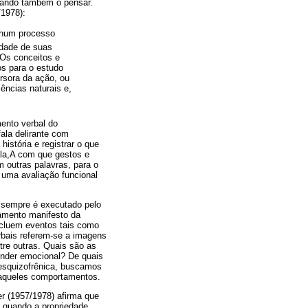
sando também o pensar.
/1978):
nhum processo
idade de suas
 Os conceitos e
os para o estudo
rsora da ação, ou
ências naturais e,
mento verbal do
fala delirante com
istória e registrar o que
fala,A com que gestos e
 outras palavras, para o
 uma avaliação funcional
o sempre é executado pelo
amento manifesto da
ncluem eventos tais como
rbais referem-se a imagens
ntre outras. Quais são as
onder emocional? De quais
esquizofrênica, buscamos
daqueles comportamentos.
er (1957/1978) afirma que
o quando a propriedade