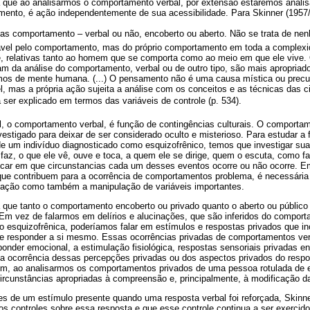
a que ao analisarmos o comportamento verbal, por extensão estaremos anali
ento, é ação independentemente de sua acessibilidade. Para Skinner (1957
as comportamento – verbal ou não, encoberto ou aberto. Não se trata de ne
ável pelo comportamento, mas do próprio comportamento em toda a complex
e, relativas tanto ao homem que se comporta como ao meio em que ele vive.
m da análise do comportamento, verbal ou de outro tipo, são mais apropriad
os de mente humana. (...) O pensamento não é uma causa mística ou precu
el, mas a própria ação sujeita a análise com os conceitos e as técnicas das ci
 ser explicado em termos das variáveis de controle (p. 534).
l, o comportamento verbal, é função de contingências culturais. O comporta
vestigado para deixar de ser considerado oculto e misterioso. Para estudar a 
 de um indivíduo diagnosticado como esquizofrênico, temos que investigar sua h
e faz, o que ele vê, ouve e toca, a quem ele se dirige, quem o escuta, como 
ficar em que circunstancias cada um desses eventos ocorre ou não ocorre. Em
que contribuem para a ocorrência de comportamentos problema, é necessária
vação como também a manipulação de variáveis importantes.
a que tanto o comportamento encoberto ou privado quanto o aberto ou públic
m vez de falarmos em delírios e alucinações, que são inferidos do comport
 esquizofrênica, poderíamos falar em estímulos e respostas privados que i
r e responder a si mesmo. Essas ocorrências privadas de comportamentos ve
sponder emocional, a estimulação fisiológica, respostas sensoriais privadas e
 a ocorrência dessas percepções privadas ou dos aspectos privados do resp
im, ao analisarmos os comportamentos privados de uma pessoa rotulada de 
circunstâncias apropriadas à compreensão e, principalmente, à modificação 
des de um estímulo presente quando uma resposta verbal foi reforçada, Skinn
os controles sobre essa resposta e que esse controle continua a ser exercid