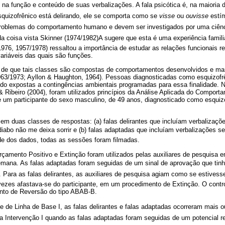
na função e conteúdo de suas verbalizações. A fala psicótica é, na maioria 
uizofrênico está delirando, ele se comporta como se 
visse
ou
ouvisse
estím
 problemas do comportamento humano e devem ser investigados por uma ciên
a da coisa vista Skinner (1974/1982)A sugere que esta é uma experiência famil
1976, 1957/1978) ressaltou a importância de estudar as relações funcionais r
ariáveis das quais são funções.
ra de que tais classes são compostas de comportamentos desenvolvidos e ma
1963/1973; Ayllon & Haughton, 1964). Pessoas diagnosticadas como esquizof
do expostas a contingências ambientais programadas para essa finalidade. N
a & Ribeiro (2004), foram utilizados princípios da Análise Aplicada do Compor
de um participante do sexo masculino, de 49 anos, diagnosticado como esquiz
a em duas classes de respostas: (a) falas delirantes que incluíam verbaliza
diabo não me deixa sorrir e (b) falas adaptadas que incluíam verbalizações s
ade dos dados, todas as sessões foram filmadas.
çamento Positivo e Extinção foram utilizados pelas auxiliares de pesquisa
ana. As falas adaptadas foram seguidas de um sinal de aprovação que tinha
 Para as falas delirantes, as auxiliares de pesquisa agiam como se estive
vezes afastava-se do participante, em um procedimento de Extinção. O contro
nto de Reversão do tipo ABAB-B.
 de Linha de Base I, as falas delirantes e falas adaptadas ocorreram ma
 Intervenção I quando as falas adaptadas foram seguidas de um potencial ref