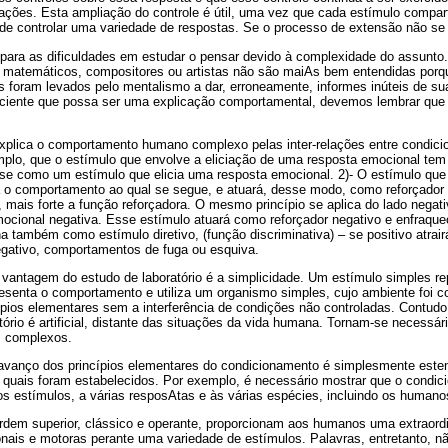
ções. Esta ampliação do controle é útil, uma vez que cada estímulo compar
de controlar uma variedade de respostas. Se o processo de extensão não se v
 para as dificuldades em estudar o pensar devido à complexidade do assunto
s, matemáticos, compositores ou artistas não são maiAs bem entendidas por
foram levados pelo mentalismo a dar, erroneamente, informes inúteis de sua
iciente que possa ser uma explicação comportamental, devemos lembrar que
 explica o comportamento humano complexo pelas inter-relações entre condic
mplo, que o estímulo que envolve a eliciação de uma resposta emocional tem
-se como um estímulo que elicia uma resposta emocional. 2)- O estímulo que
ça o comportamento ao qual se segue, e atuará, desse modo, como reforçador
, mais forte a função reforçadora. O mesmo princípio se aplica do lado nega
mocional negativa. Esse estímulo atuará como reforçador negativo e enfraque
 também como estímulo diretivo, (função discriminativa) – se positivo atra
gativo, comportamentos de fuga ou esquiva.
 vantagem do estudo de laboratório é a simplicidade. Um estímulo simples r
senta o comportamento e utiliza um organismo simples, cujo ambiente foi co
ípios elementares sem a interferência de condições não controladas. Contudo,
tório é artificial, distante das situações da vida humana. Tornam-se necessár
s complexos.
avanço dos princípios elementares do condicionamento é simplesmente este
 quais foram estabelecidos. Por exemplo, é necessário mostrar que o condic
ios estímulos, a várias resposAtas e às várias espécies, incluindo os humano
dem superior, clássico e operante, proporcionam aos humanos uma extraordi
nais e motoras perante uma variedade de estímulos. Palavras, entretanto, n